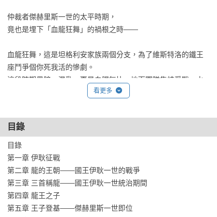
仲裁者傑赫里斯一世的太平時期，

竟也是埋下「血龍狂舞」的禍根之時——

血龍狂舞，這是坦格利安家族兩個分支，為了維斯特洛的鐵王
座鬥爭個你死我活的慘劇。

這段時期黑暗、混亂，更是血腥無比，地面軍隊集結爭戰，水
看更多
戰奪走人命無數，空戰更不用說，巨龍以利牙、尖爪、龍焰對
抗彼此。

這場戰爭尤以秘謀、背叛而出名，即便是在迷霧、樓梯間、議
目錄
會室、城堡庭園也能用刀劍、謊言、毒藥作戰。

歌手們更稱此時期為「群龍之死」。

目錄

而這一切瘋狂的禍根，就始於傑赫里斯一世統治，龍王後裔們
第一章 伊耿征戰

所享有最為漫長且和平的盛世。

第二章 龍的王朝——國王伊耿一世的戰爭

第三章 三首稱龍——國王伊耿一世統治期間

命運與人禍交疊之下，最終鐵王座選擇了出乎意料的繼任統治
第四章 龍王之子

者。

第五章 王子登基——傑赫里斯一世即位
