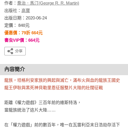
作者：
喬治．馬汀(George R. R. Martin)
出版社：
高寶
出版日期：2020-06-24
定價： 840元
優惠價：79折 664元
書虫VIP價：664元
內容簡介
龍族，坦格利安家族的興起與滅亡，滿布火與血的龍族王國史

龍王伊耿與黑死神貝勒里恩征服整片大陸的壯闊征戰
距離《權力遊戲》三百年前的維斯特洛，

當龍族統治了這片大陸……

在「權力遊戲」前的數百年，唯一在瓦雷利亞末日浩劫存活下