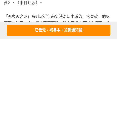
夢》、《末日狂歌》。

兩百年來，龍石島一直是瓦雷利亞西方勢力最邊陲的地帶。其
「馬汀又完成了一本傑作……《血火同源》更加深化了馬汀筆
地理位置正處咽喉灣，也讓坦格利安家族與盟友「潮汐之族」
「冰與火之歌」系列是近年來史詩奇幻小說的一大突破，他以
下世界中的戰爭、婚姻、死亡、龍及政治鬥爭，讓讀者們感覺
瓦列里昂（瓦雷利亞勢力較弱的家族後裔），可以靠交易控制
寬廣的格局，史家般的寫實筆觸，跌宕而驚奇不斷的情節，革
有如閱讀真正的歷史，而非奇幻小說。這是奇幻世界中的翹
往來貿易的船旅。瓦列里昂的船隻、加上另一個瓦雷利亞盟友
命性地拓展了奇幻小說的視野，已連續多年蟬聯亞馬遜網路書
楚……不止是馬汀的忠實書迷，任何熱愛精彩作品，或是歷史
鉗島的賽提加家族船隻，主掌了狹海中段，而坦格利安家族則
已售完，補書中，貨到通知我
店年度最佳奇幻小說。

小說、奇幻小說愛好者，都能享受這本非凡的鉅作。」

用龍統治天際。

──《書單》（Booklist）
儘管如此，瓦雷利亞浩劫後的一百年間（史稱血腥百年），坦
喬治．馬汀官方網站：www.georgerrmartin.com/

格利安家族看中的卻不是西方，而是東方，並且鮮少留心維斯
特洛的事務。繼「亡逃者」伊納爾後成為龍石島主的，是夢預
馬汀超驚人的歷年得獎和提名記錄：
者丹妮絲的兄長兼丈夫蓋蒙．坦格利安，人稱「光榮者」蓋
authors.wizards.pro/awards/authors/george-r-r-martin

蒙。蓋蒙死後，兒子伊耿與女兒伊蘭娜共治王國。統治權相繼
生涯雨果獎提名十六次，得獎四次。

傳給了兒子梅岡和伊里斯、伊里斯的三個兒子：伊利克斯、貝
生涯星雲獎提名十二次，得獎兩次。

龍和戴米恩。么子戴米恩的兒子伊利昂後來成了龍石島主。

生涯軌跡獎提名五十一次，得獎十次。

日後史上稱為「征服者」、「龍王」的伊耿，於征服前二十七
生涯世界奇幻獎提名八次，得獎兩次。
年出生在龍石島上。他是「龍石島主」伊利昂與瓦蘭娜．瓦列
里昂唯一的兒子，排行第二；瓦蘭娜的母親亦為坦格利安家族
之人。伊耿有兩名親姊妹，姊姊叫維桑尼亞，妹妹叫雷妮絲。
看更多