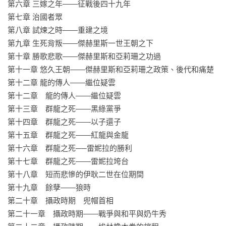
但為期兩年的混戰，維斯特洛的大貴族付出慘痛代價，家臣、
第六章 三嫁之年——征戰後四十九年

騎士、百姓連帶犧牲。其後龍族依然保有統治權，勢力大為衰
第七章 治國者眾

退，世界上的龍群數量銳減。

第八章 試煉之時——重建之境

這片破碎的王國又將如何繼續——…

第九章 生死背叛——傑赫里斯一世王朝之下

第十章 勝歌悲歌——傑赫里斯和亞莉珊之功過

《血火同源》紀錄了征服者龍王伊耿打造鐵王座的傳奇，以及
第十一章 悠久王朝——傑赫里斯和亞莉珊之政策、後代和痛楚

後代為爭奪王座而互相角力，最後毀於內戰的歷史。

第十二章 龍的傳人——繼位疑雲

第十二章　龍的傳人——繼位疑雲

全套更收錄了超過80張的插圖，

第十三章　群龍之死——黑綠黨爭

為維斯特洛與坦格利安家族的歷史增添了血肉，豐富了樣貌。

第十四章　群龍之死——以子還子

第十五章　群龍之死——紅龍與金龍

｜媒體好評：
第十六章　群龍之死──雷妮拉的勝利

「我非常愛這本書，馬汀的實力在《血火同源》中徹底解放，
第十七章　群龍之死——雷妮拉垮台

我無法停止閱讀……書中的記述有著令人上癮的特質，足以媲
第十八章　短而悲慘的伊耿二世在位期間

美托爾金的《精靈寶鑽》……吉爾戴大學士在數百年後才紀錄
第十九章　餘孽——狼時

下這些歷史，更讓鐵王座之爭變得更加複雜，思想的衝突與爭
第二十章　攝政時期　兜帽首相

議接連而來……即使沉重，《血火同源》仍是極為傑出。」

第二十一章　攝政時期——戰爭與和平與奶牛秀

──《娛樂週刊》（Entertainment Weekly）
