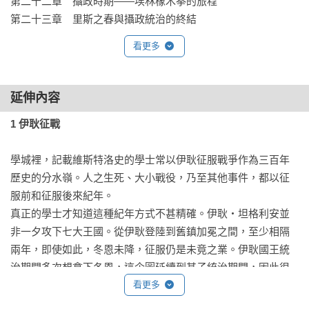
第二十二章　攝政時期——埃林橡木拳的旅程

第二十三章　里斯之春與攝政統治的終結
「流行歷史小說的傑作」

看更多
──《星期日泰晤士報》（The Sunday Times）

「精湛且毫無累贅，極具誘惑及啟發……書中皆是精采絕倫的
延伸內容
事件與多彩的文字。」

——《軌跡》雜誌（Locus）

1 伊耿征戰
「這是部精彩又黑暗的史詩，書名所點出的兩大元素貫穿了整
學城裡，記載維斯特洛史的學士常以伊耿征服戰爭作為三百年
本書……很難不為群龍在高空作戰的深刻描寫感到心驚動魄。
歷史的分水嶺。人之生死、大小戰役，乃至其他事件，都以征
而戰敗的統治者在『俯首稱臣』或『收下黑衣』成為守夜人之
服前和征服後來紀年。

間進退兩難，最後的結局更是富有創意卻也駭人至極。」

真正的學士才知道這種紀年方式不甚精確。伊耿‧坦格利安並
——《衛報》（The Guardian）

非一夕攻下七大王國。從伊耿登陸到舊鎮加冕之間，至少相隔
兩年，即使如此，冬恩未降，征服仍是未竟之業。伊耿國王統
「極為流暢精彩的一本書……對我來說，《血火同源》是個極
治期間多次想拿下冬恩，這企圖延續到其子統治期間，因此很
大的驚喜之作。閱讀時我對坦格利安一族投入了極大的感情，
難找出征戰終結的確切時間。

看更多
為他們的勝利感到激動，為他們臣服於自己愚蠢的欲望時感到
就連起始的時間也有訛誤，世人總以為龍王伊耿．坦格利安一