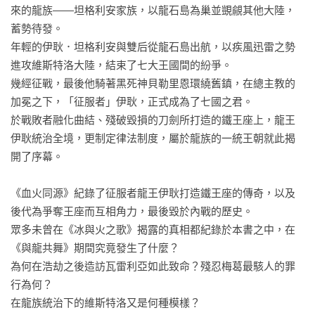
來的龍族——坦格利安家族，以龍石島為巢並覬覦其他大陸，
蓄勢待發。

年輕的伊耿．坦格利安與雙后從龍石島出航，以疾風迅雷之勢
進攻維斯特洛大陸，結束了七大王國間的紛爭。

幾經征戰，最後他騎著黑死神貝勒里恩環繞舊鎮，在總主教的
加冕之下，「征服者」伊耿，正式成為了七國之君。

於戰敗者融化曲結、殘破毀損的刀劍所打造的鐵王座上，龍王
伊耿統治全境，更制定律法制度，屬於龍族的一統王朝就此揭
開了序幕。

《血火同源》紀錄了征服者龍王伊耿打造鐵王座的傳奇，以及
後代為爭奪王座而互相角力，最後毀於內戰的歷史。

眾多未曾在《冰與火之歌》揭露的真相都紀錄於本書之中，在
《與龍共舞》期間究竟發生了什麼？

為何在浩劫之後造訪瓦雷利亞如此致命？殘忍梅葛最駭人的罪
行為何？

在龍族統治下的維斯特洛又是何種模樣？
