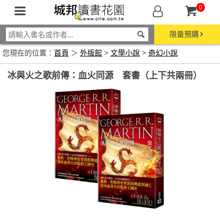
0
限量預購
您現在的位置：
首頁
＞
外版館
>
文學小說
>
奇幻小說
冰與火之歌前傳：血火同源 套書（上下共兩冊）