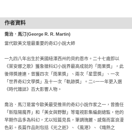
悲傷（而他們有許多愚蠢的欲望）。這本書就像《冰與火之
世的統治，始於登陸黑水河口那天，也就是日後君臨城座落的
歌》，令我引頸期盼下一本的出版。」

那三座山坡下方。實則不然。國王及其子民的確是慶祝了伊耿
──Tordotcom

登陸日，但實際上征服者把王朝起始的日期，從總主教在舊鎮
作者資料
星輿聖堂裡，替他加冕塗油那日算起。登基儀式在伊耿登陸後
喬治．馬汀(George R. R. Martin)
「眾多寶藏隱藏在這新揭露的坦格利安史中。」

兩年才舉行，大大晚於征服戰爭的三大勝戰。因此伊耿實際的
當代歐美文壇最重要的奇幻小說大師

──Vanity Fair

征戰，可說多數落在征服前二到一年。

坦格利安家族有著純正的瓦雷利亞血統，為龍族的古老血脈。
一九四八年出生於美國紐澤西州的貝約恩市。二十七歲即以
「當我們愈了解冰與火的世界，就會更加著迷。」

瓦雷利亞末日浩劫前十二年（征服前一一四年），伊納爾．坦
《萊安娜之歌》獲象徵科幻小說界最高成就的「雨果獎」，此
──Mashable

格利安賣掉手中自由堡壘和永夏之地的土地，攜家帶眷連帶資
後得獎連連，曾獲四次「雨果獎」、兩次「星雲獎」、一次
產和飛龍，搬到狹海上一座冒煙山丘下的荒涼島城—龍石島。

「世界奇幻文學獎」及十一次「軌跡獎」。二○一一年更入選
「喬治．馬汀仍舊是極具天賦及創意的作家。《血火同源》充
全盛時期的瓦雷利亞，是世界上最大的城市，也是文明中心。
《時代雜誌》百大影響人物。

滿了數百個引人入勝的軼事。像是弄臣湯姆蕪菁的殘酷命運，
瓦雷利亞絢爛的城牆裡，有四十幾個家族在朝廷爭奪權力、角
或是一頭拒絕到牆外冒險的龍……《血火同源》是本極為奢華
逐榮譽，因無止盡的暗鬥或興或衰。坦格利安為龍族中勢力最
喬治．馬汀是當今歐美最受推崇的奇幻小說作家之一，曾擔任
的享受，除了系譜以外更有道格．惠特利操刀的插圖……它就
龐大的家族，遷徙龍石島一事，被對手視為認輸懦弱之舉。但
「新陰陽魔界」和「美女與野獸」等電視影集編劇總監，他的
像是融合了托爾金的《精靈寶鑽》與黛安娜．蓋伯頓《異鄉
伊納爾的閨女、也就是日後人稱「夢預者」的丹妮絲，預見了
早期作品多為科幻，尤以短篇見長，筆調瑰麗、感傷而富浪漫
人》。」

大火摧毀瓦雷利亞的景象。是以，十二年後浩劫降臨時，坦格
色彩。長篇作品則包括《光之逝》、《風港》、《熾熱之
──《今日美國》（USA Today）

利安家族成了唯一倖存的龍族。
