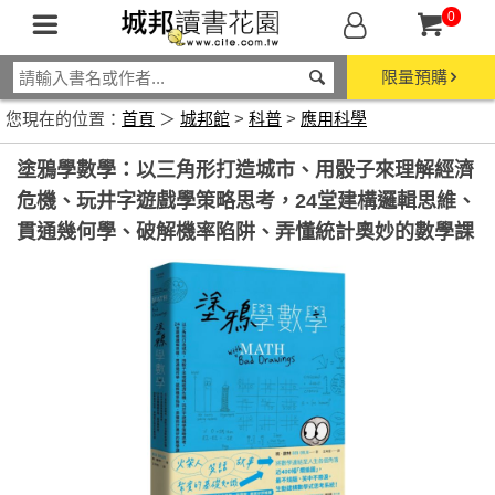
0
限量預購
您現在的位置：
首頁
＞
城邦館
>
科普
>
應用科學
塗鴉學數學：以三角形打造城市、用骰子來理解經濟
危機、玩井字遊戲學策略思考，24堂建構邏輯思維、
貫通幾何學、破解機率陷阱、弄懂統計奧妙的數學課