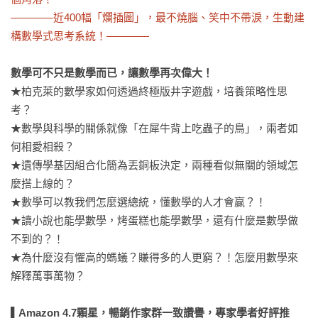
————近400幅「爛插圖」，最不燒腦、笑中不帶淚，生動建
構數學式思考系統！————
數學可不只是數學而已，讓數學再次偉大！
★柏克萊的數學家如何透過終極版井字遊戲，培養策略性思
考？

★數學與科學的關係就像「在犀牛背上吃蟲子的鳥」，兩者如
何相愛相殺？

★遺傳學基因組合化簡為丟銅板決定，兩種看似無關的領域怎
麼搭上線的？

★數學可以教我們怎麼選總統，懂數學的人才會贏？！

★讀小說也能學數學，烤蛋糕也能學數學，還有什麼是數學做
不到的？！

★為什麼沒有懼高的螞蟻？賺得多的人更窮？！怎麼用數學來
解釋萬事萬物？

▌Amazon 4.7顆星，暢銷作家群一致讚譽，專家學者好評推