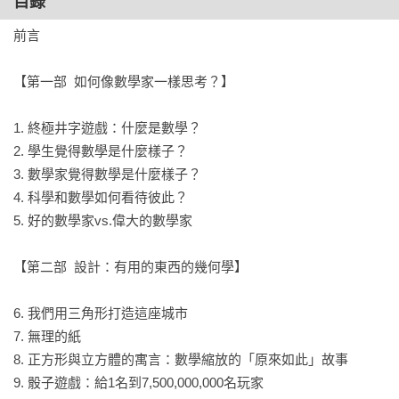
目錄
▌數學需要更好的解說方式，也需要更好的解說者！
前言

一位童書作家怎麼影響瑞典選舉的結果？「哥德式」小說的數
學定義是什麼？誰是科學大門前的野蠻人？

【第一部  如何像數學家一樣思考？】

數學潛藏在人生所有事情底下，串連看似不相連的遙遠領域：
1. 終極井字遊戲：什麼是數學？

銅板和基因、骰子和股票、書籍和棒球。數學是一種思考的系
2. 學生覺得數學是什麼樣子？

統，世上所有的問題都能從思考中獲益。但是，這麼重要的一
3. 數學家覺得數學是什麼樣子？

門學科，為什麼總是讓人怨聲載道？

4. 科學和數學如何看待彼此？

5. 好的數學家vs.偉大的數學家

追根究柢，我們學數學的方式太乏味了！

【第二部  設計：有用的東西的幾何學】

本書顛覆課堂教學的樣本，採取與過往截然不同的途徑，綜覽
數學世界形形色色的景象：幾何的規則如何限制我們的設計選
6. 我們用三角形打造這座城市

擇？機率的方法怎麼讓我們品嘗到永恆？微小的進展如何帶出
7. 無理的紙

巨大的躍進？統計學怎麼讓瘋狂蔓延的現實變得容易理解？

8. 正方形與立方體的寓言：數學縮放的「原來如此」故事

9. 骰子遊戲：給1名到7,500,000,000名玩家
