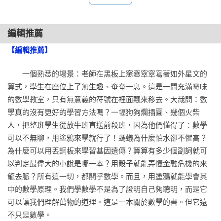
班．歐林真是畫得一手爛圖。幸運的是，他也異常聰明又迷
20. 碎書者

人。他的才華累積為最令人愉悅、最熱情洋溢、最妙趣橫生的
圖解，難以抗拒的數學魅力指南。

【第五部  在轉折地帶上：一步的力量】

編輯推薦
【編輯推薦】
史蒂芬．斯托蓋茨（Steven Strogatz） │ 《X的奇幻旅程》
21. 最後一粒鑽石砂

（The Joy of x）作者

22. 級距學

　　一個熟悉的場景：老師在黑板上窸窸窣窣寫著如外星文的
才華洋溢、涉獵廣泛又大膽不遜，令人捧腹不止。它會令你發
23. 一個州、兩個州、紅色州、藍色州

算式，學生在座位上了無生趣、奄奄一息。這是一間充滿霉味
笑——而且可能讓你更聰明睿智。

24. 歷史的混沌

的數學教室，只有無意義的符號在裡面飄來移去。大哉問：數
學真的沒有更好的學習方法嗎？一幅狗狗爛插圖、幾個火柴
約翰．烏舒爾（John Urschel） │ 前美式足球中鋒、麻省理工
注解

人，把整班學生從放牛班直送前段班，因為他們懂得了：數學
學院應用數學博士生

謝辭
可以不無聊，用塗鴉來學就行了！螞蟻為什麼怕水卻不懼高？
歐林透過異想天開的繪圖（與書名所指的相反，其實畫得沒那
為什麼可以用丟銅板來學習基因遺傳？算算有多少個副詞就可
麼糟）精妙地傳達有趣又複雜的數學概念，能力無與倫比。這
以判定最偉大的小說是哪一本？用骰子就能弄懂金融危機的來
是一部很棒的著作，顯示了與我們的世界息息相關的數學之
龍去脈？所有這一切，都關乎數學。而且，用塗鴉就能學會其
美。對於任何認為數學不有趣或不適用於我們所處世界的人，
中的數學原理。我們學數學不是為了證明自己夠聰明，而是它
都是必讀之作！

可以讓我們理解萬物的道理。這是一本關於數學的書。但它遠
不只是數學。
李信昌 │ 數學網站「昌爸工作坊」站長
