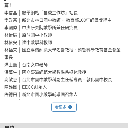
薦！
李信昌 │ 數學網站「昌爸工作坊」站長

李政憲 │ 新北市林口國中教師、 教育部108年師鐸獎得主

李國偉 │ 中央研究院數學所兼任研究員

林怡辰 │ 原斗國中小教師

林信安 │ 建中數學科教師

林福來 │ 國立臺灣師範大學名譽教授、遠哲科學教育基金會董
事長

洪士薰 │ 台南女中老師

洪萬生 │ 國立臺灣師範大學數學系退休教授

高敏慧 │ 台北市國中數學科副主任輔導員、敦化國中校長

陳維民 │ EECC創始人

許德田 │ 新北市國小數學輔導團召集人

蔡依橙 │ 素養教育工作坊核心講師

看更多
賴以威 │「數感實驗室」共同創辦人、台師大電機系助理教授

蘇恭弘 │ 台南市新興國中校長暨國中數學輔導團副召集人
