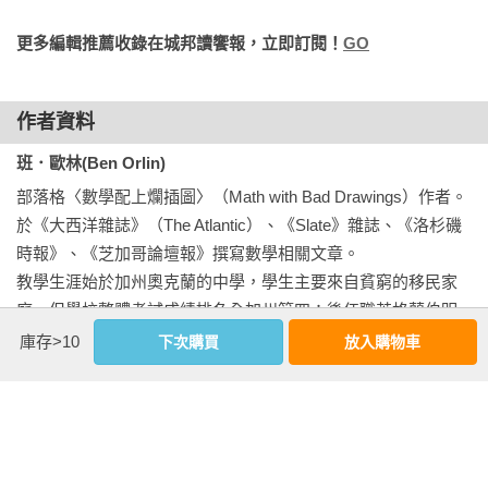
作者運用詼諧幽默的筆觸，淺顯易懂的解說方式，配上風趣簡
更多編輯推薦收錄在城邦讀饗報，立即訂閱！
GO
明的插畫，引導讀者認識那些隱身在日常生活的數學概念，並
用數學解釋周遭發生的事例，事例所連結的知識涵蓋幾何、機
率、統計、經濟。書裡任何一章都會讓您豁然開朗，原來數學
作者資料
一直在身邊而且是非常實用的。

班．歐林(Ben Orlin)
李政憲 │ 新北市林口國中教師、 教育部108年師鐸獎得主

部落格〈數學配上爛插圖〉（Math with Bad Drawings）作者。
《塗鴉學數學》以簡單生動的圖片，搭配有趣且有深度的文
於《大西洋雜誌》（The Atlantic）、《Slate》雜誌、《洛杉磯
字，讓讀者在會心一笑的同時，也能學習到有用的數學知識；
時報》、《芝加哥論壇報》撰寫數學相關文章。

在目前強調素養學習的當下，是本十分值得一看的科普書籍。

教學生涯始於加州奧克蘭的中學，學生主要來自貧窮的移民家
庭，但學校整體考試成績排名全加州第四；後任職英格蘭伯明
本書的內容包羅萬象，從遊戲、烘培、雕塑、建築，到樂透、
罕愛德華國王學校（King Edward’s School）。

庫存>10
下次購買
放入購物車
保險、生物遺傳與文學等內容，娓娓道來數學與生活如何息息
與同為數學家的妻子住在麻州北安普敦（Northampton）。

相關，相信可以讓不少人擺脫「數學無用論」的想法。影印紙
中譯著作《塗鴉學數學》。 

為什麼要設計成根號2的比例？螞蟻為什麼容易淹死而不會摔
死？不妨翻開這本書來找答案吧！本書最後並附上各單元的注
相關著作：《塗鴉學數學：以三角形打造城市、用骰子來理解
解，讓想要延伸學習的讀者可以進一步參考研究，在此予以推
經濟危機、玩井字遊戲學策略思考，24堂建構邏輯思維、貫通