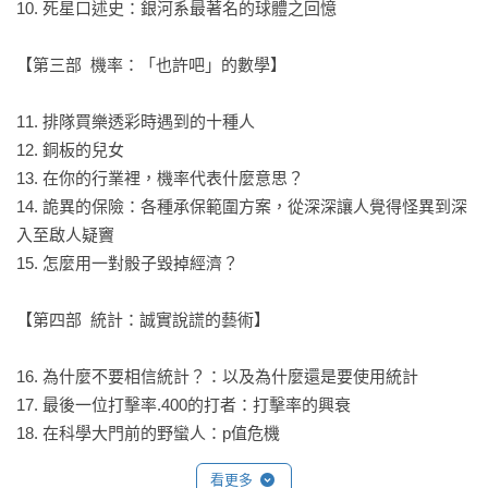
只需要一點點方法，就能讓我們擺脫枯燥的數學學習深淵！

10. 死星口述史：銀河系最著名的球體之回憶

▌對本書的讚譽
【第三部  機率：「也許吧」的數學】

比昂卡．波斯克（Bianca Bosker） │ 《侍酒之人》（Cork 
11. 排隊買樂透彩時遇到的十種人

Dork）作者

12. 銅板的兒女

深具啟發、激發靈感又引人發笑，本書提供你想要在課堂上學
13. 在你的行業裡，機率代表什麼意思？

習卻從未想到要詢問的一切。數學及其所有智慧的愉悅嬉戲。

14. 詭異的保險：各種承保範圍方案，從深深讓人覺得怪異到深
入至啟人疑竇

喬丹．艾倫伯格（Jordan Ellenberg） │ 《數學教你不犯錯》
15. 怎麼用一對骰子毀掉經濟？

（How Not To Be Wrong）作者

本書是一場光怪陸離的文字、數字與漫畫的嘉年華，將數學拖
【第四部  統計：誠實說謊的藝術】

出課堂，帶到它所屬的陽光之下。非常適合認為自己討厭數學
的人——事實上，適合所有人！

16. 為什麼不要相信統計？：以及為什麼還是要使用統計

17. 最後一位打擊率.400的打者：打擊率的興衰

漢娜．弗萊（Hannah Fry） │ 《打開演算法黑箱》（Hello 
18. 在科學大門前的野蠻人：p值危機

World）作者

19. 計分板戰爭：測量值什麼時候不是測量值？

看更多