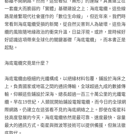
都離不開網路。然而，這些看似「無形」的連線，其實建立在
一套龐大而脆弱的「實體」基礎建設之上：海底電纜。這些線
路是維繫現代社會運作的「數位生命線」，但近年來，我們時
常看到海底電纜受損的新聞，從自然災害到人為破壞，這些海
纜的風險隨地緣政治的衝突升溫，日益浮現。或許，是時候好
好認識這項帶來全球化的關鍵基礎「海底電纜」，而本書正是
起點。

海底電纜究竟是什麼？

海底電纜由極細的光纖構成，以絕緣材料包覆，鋪設於海床之
上，負責國家或地區之間的通訊傳輸，全球超過九成的數據傳
輸，仰賴這些鋪設於深海、總長超過一百三十萬公里的光纖電
纜。早在19世紀，人類就開始鋪設電報電纜，而今日的全球網
際網路，仍建立在這張看不見的海底網絡之上。即使在衛星科
技高度發展的今天，海底電纜依然是最可靠、速度最快、容量
最大的通訊方式。衛星與微波等技術可以提供備援，但無法徹
底取代。
