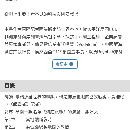
從現場出發！看不見的科技與國安戰場

本書作者國際記者薩曼斯走訪世界各地，從太平洋島國東加、
非洲象牙海岸到臺灣馬祖南竿，採訪了海纜工程師、企業高層
與專家學者等，像是電信業者沃達豐（Vodafone）、中國華海
通信前執行長、馬來西亞OMS集團董事長，以及Bayobab象牙
海岸分公司總經理等。作者親歷現場，仔細記下鋪設與修復海
看更多
底電纜的艱難任務，拆解這項龐大的技術，也討論背後複雜的
全球權力結構。科技巨頭如Google、Meta已大量投入海底電纜
的製作和鋪設；中國企業華海通信的崛起；各國政府將海底電
目錄
纜視為戰略資產，而破壞電纜成了「灰色戰爭」的一種手段。

導讀  臺灣連結世界的纜線，也是佈滿風險的國安戰線／黃浩珉
（《報導者》記者）

書中從東加火山爆發後，海纜受損的事件出發，描繪了整個國
譯序  破關一款名為《海底電纜》的遊戲／謝達文

家斷網的情況，像是醫療、貨運與金融的停擺；也帶領我們前
第1章         當電纜斷裂時

往非洲，直擊2Africa海纜鋪設的現場作業。同時，作者也來到
第2章         為電纜繪製地圖的學問

臺灣馬祖，看見海底電纜受損可能對臺灣造成的衝擊，並訪問