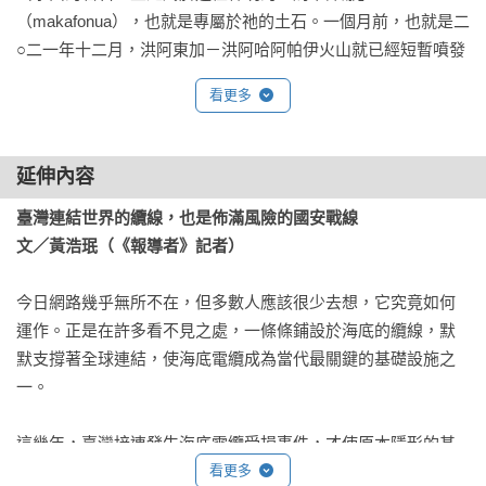
（makafonua），也就是專屬於祂的土石。一個月前，也就是二
○二一年十二月，洪阿東加－洪阿哈阿帕伊火山就已經短暫噴發
數次；近一個月來，火山更是持續翻騰攪動。而在那個一月中
看更多
旬的星期六，沉積物和岩漿終於衝出火山口，噴發物的總體積
高達十立方公里。科學家形容，火山噴發的力道有如岩漿巨
錘，推動由灰燼構成的熱柱（plume）衝向大氣層，高度至少來
延伸內容
到五十六．三公里，甚至還可能更高。歷來在大氣層內發生的
臺灣連結世界的纜線，也是佈滿風險的國安戰線

所有爆炸當中，這次的爆炸已達到現代量測器材所記錄到的最
文／黃浩珉（《報導者》記者）
大規模，也已高過任何過往的核彈。這波爆炸的聲響就連在阿
拉斯加都能聽到，而在一萬二千零七十公里外的南印度大城清
今日網路幾乎無所不在，但多數人應該很少去想，它究竟如何
奈，氣象學家也測量到大氣壓力陡然升高──這就是洪阿東加－
運作。正是在許多看不見之處，一條條鋪設於海底的纜線，默
洪阿哈阿帕伊火山的實力。

默支撐著全球連結，使海底電纜成為當代最關鍵的基礎設施之
一。

 在開車返家的路上，山姆．威雅用臉書的通訊軟體打電話給住
在美國的親戚，向他們報平安。但電話還沒講完，通話訊號卻
這幾年，臺灣接連發生海底電纜受損事件，才使原本隱形的基
突然中斷。那時他以為，這應該是因為每個人都同時想要上
礎設施逐漸浮上大眾視野。有的與自然因素相關，有的涉及船
看更多
網，導致線路過載。「這是我們常有的問題」，他跟我說。山