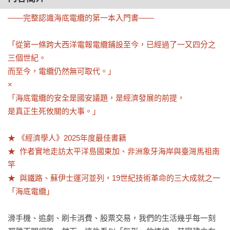
——完整認識海底電纜的第一本入門書——

「從第一條跨大西洋電報電纜鋪設至今，已經過了一又四分之
三個世紀。

而至今，電纜仍然無可取代。」

×

「海底電纜的安全是國安議題，是經濟發展的前提，

是真正生死攸關的大事。」

★ 《經濟學人》2025年度最佳書籍

★  作者實地走訪太平洋島國東加、非洲象牙海岸與臺灣馬祖南
竿

★  與鐵路、蘇伊士運河並列，19世紀技術革命的三大成就之一
「海底電纜」
滑手機、追劇、刷卡消費、股票交易，我們的生活幾乎每一刻