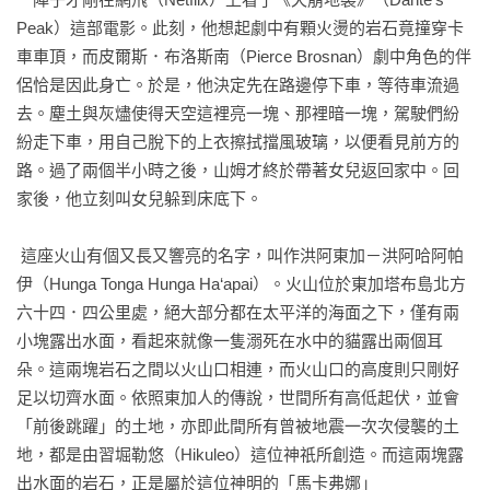
Peak）這部電影。此刻，他想起劇中有顆火燙的岩石竟撞穿卡
車車頂，而皮爾斯．布洛斯南（Pierce Brosnan）劇中角色的伴
侶恰是因此身亡。於是，他決定先在路邊停下車，等待車流過
去。塵土與灰燼使得天空這裡亮一塊、那裡暗一塊，駕駛們紛
紛走下車，用自己脫下的上衣擦拭擋風玻璃，以便看見前方的
路。過了兩個半小時之後，山姆才終於帶著女兒返回家中。回
家後，他立刻叫女兒躲到床底下。

 這座火山有個又長又響亮的名字，叫作洪阿東加－洪阿哈阿帕
伊（Hunga Tonga Hunga Ha‘apai）。火山位於東加塔布島北方
六十四．四公里處，絕大部分都在太平洋的海面之下，僅有兩
小塊露出水面，看起來就像一隻溺死在水中的貓露出兩個耳
朵。這兩塊岩石之間以火山口相連，而火山口的高度則只剛好
足以切齊水面。依照東加人的傳說，世間所有高低起伏，並會
「前後跳躍」的土地，亦即此間所有曾被地震一次次侵襲的土
地，都是由習堀勒悠（Hikuleo）這位神祇所創造。而這兩塊露
出水面的岩石，正是屬於這位神明的「馬卡弗娜」