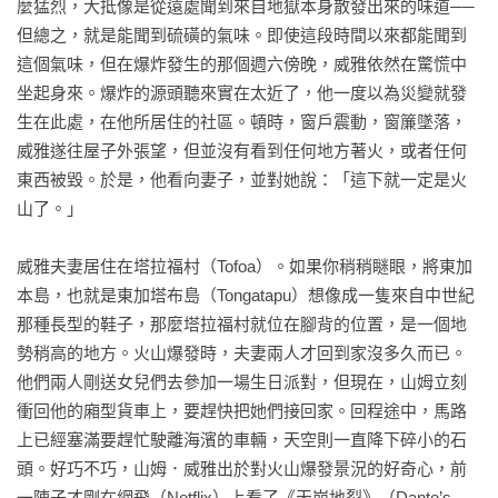
麼猛烈，大抵像是從遠處聞到來自地獄本身散發出來的味道──
但總之，就是能聞到硫磺的氣味。即使這段時間以來都能聞到
這個氣味，但在爆炸發生的那個週六傍晚，威雅依然在驚慌中
坐起身來。爆炸的源頭聽來實在太近了，他一度以為災變就發
生在此處，在他所居住的社區。頓時，窗戶震動，窗簾墜落，
威雅遂往屋子外張望，但並沒有看到任何地方著火，或者任何
東西被毀。於是，他看向妻子，並對她說：「這下就一定是火
山了。」

威雅夫妻居住在塔拉福村（Tofoa）。如果你稍稍瞇眼，將東加
本島，也就是東加塔布島（Tongatapu）想像成一隻來自中世紀
那種長型的鞋子，那麼塔拉福村就位在腳背的位置，是一個地
勢稍高的地方。火山爆發時，夫妻兩人才回到家沒多久而已。
他們兩人剛送女兒們去參加一場生日派對，但現在，山姆立刻
衝回他的廂型貨車上，要趕快把她們接回家。回程途中，馬路
上已經塞滿要趕忙駛離海濱的車輛，天空則一直降下碎小的石
頭。好巧不巧，山姆．威雅出於對火山爆發景況的好奇心，前
一陣子才剛在網飛（Netflix）上看了《天崩地裂》（Dante’s 