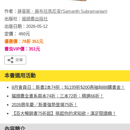
作者：
薩曼斯．蘇布拉馬尼安(Samanth Subramanian)
出版社：
貓頭鷹出版社
出版日期：2026-05-12
定價： 450元
優惠價：78折 351元
書虫VIP價：351元
本書適用活動
8月會員日：新書2本74折；$1199折$200再抽$888購書金！
貓頭鷹全書系兩本74折；三本72折；精選66折！
2026周年慶／新書強勢登場75折！
【百大暢銷書75折起】挑起你的求知欲，滿足閱讀癮！
內容簡介