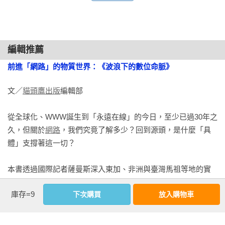
隻活動，甚至還出現難以釐清的「灰色地帶」活動。無論電纜
姆．威雅是DHL物流在東加的代表，也是東加商業與產業總會
損壞的原因為何，結果往往相似：網路連線品質下降、通訊受
的會長。我們兩人約在他那間位於該國首都努瓜婁發
限，連金融、醫療與行政系統都可能大受影響。

（Nuku’alofa）的簡樸辦公室見面，陽光能夠照進室內，過了三
條街就是太平洋。辦公室的窗簾是紅色的，陽光透過來之後呈
編輯推薦
這本書便是從海底電纜的斷裂事件出發，隨作者踏上南太平洋
現西瓜般的顏色，只是已稍顯昏暗。山姆．威雅總是眉開眼
前進「網路」的物質世界：《波浪下的數位命脈》
的東加島國，可以看見火山爆發切斷對外電纜後，島嶼與世界
笑，很難想像他在火山爆發那天竟是如此憂慮難安。那天，他
的連結如何在短時間內消失，人們日常生活迅速被打亂。

坐在自己的廂型車裡，外頭的火山灰如雨般落下。他盯著自己
文／
貓頭鷹出版
編輯部

那支突然失去作用的手機，心想可以等待網路使用人數變少一
而這樣與外界斷聯的情況，並非只存在於彼端島國。作者曾造
些之後，晚點再試著打給親戚。然而，他家卻停電了，他無法
從全球化、WWW誕生到「永遠在線」的今日，至少已過30年之
訪過馬祖南竿，在書中多次以臺灣為例，解釋電纜為何重要以
為手機充電，所以他得一路等到隔天早上收聽東加廣播時，才
久，但關於
網路
，我們究竟了解多少？回到源頭，是什麼「具
外，在地緣政治衝突升高的此刻，電纜卻也可能因蓄意破壞，
知道全國都完全沒辦法連上網路了。這也意味著，東加完全失
體」支撐著這一切？

而顯得更為脆弱。

去了與外界聯繫的管道，除非要有人先渡過四周這片寧靜而遼
闊的海洋。

本書透過國際記者薩曼斯深入東加、非洲與臺灣馬祖等地的實
作者如此寫到：「臺灣是西方面對中國時的緩衝帶，也是全世
地採訪，帶領我們走進
連結
世界，支撐網路日常的關鍵源頭
界半導體的生產重地，但即使臺灣和全世界是這樣迫切需要彼
在那個週六，海床上究竟出了什麼狀況？事隔一年半，還是沒
庫存=9
下次購買
放入購物車
——「
海底電纜
」。書中來自工程
現場
、業界人士的第一手資
此，只要有外國勢力出手斬斷這十五條國際電纜，臺灣就會和
有任何人能夠確切掌握。不過，國家海洋學中心的海洋地質學
料，揭開了這個產業中帶有「手工勞動」色彩，保守且高門檻
世界失去聯繫。」

家麥可．克萊爾（Mike Clare）和他的團隊檢視了足量的聲納影
的神祕面紗。
