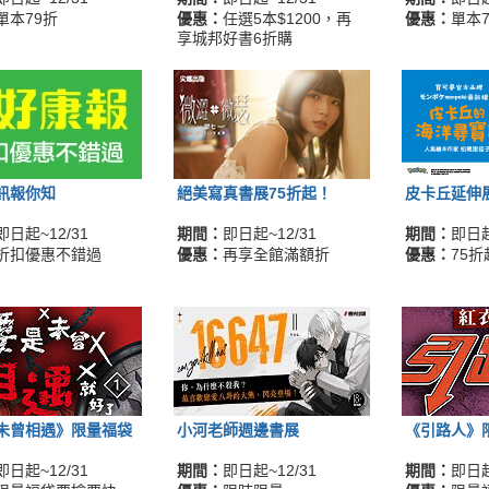
單本79折
優惠：
任選5本$1200，再
優惠：
單本7
享城邦好書6折購
訊報你知
絕美寫真書展75折起！
皮卡丘延伸
即日起~12/31
期間：
即日起~12/31
期間：
即日起
折扣優惠不錯過
優惠：
再享全館滿額折
優惠：
75折
未曾相遇》限量福袋
小河老師週邊書展
《引路人》
即日起~12/31
期間：
即日起~12/31
期間：
即日起