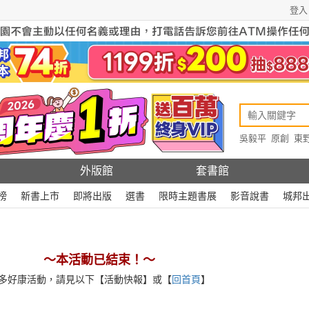
登入
吳毅平
原創
東
原創
Rewire
外版館
套書館
榜
新書上市
即將出版
選書
限時主題書展
影音說書
城邦
～本活動已結束！～
多好康活動，請見以下【活動快報】或【
回首頁
】