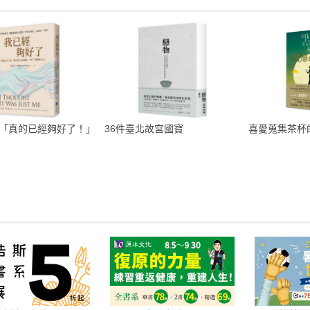
「真的已經夠好了！」
36件臺北故宮國寶
喜愛蒐集茶杯