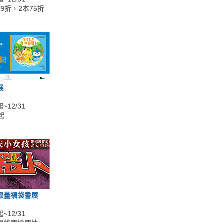
9折，2本75折
展
~12/31
起
限量福袋書展
~12/31