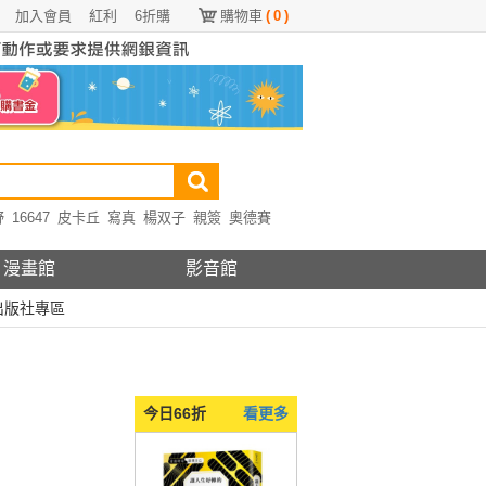
加入會員
紅利
6折購
購物車
(
0
)
野
16647
皮卡丘
寫真
楊双子
親簽
奧德賽
漫畫館
影音館
出版社專區
今日66折
看更多