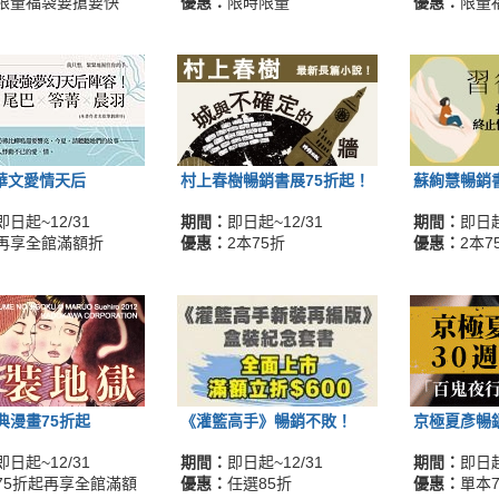
限量福袋要搶要快
優惠：
限時限量
優惠：
限量
O華文愛情天后
村上春樹暢銷書展75折起！
蘇絢慧暢銷
即日起~12/31
期間：
即日起~12/31
期間：
即日起
再享全館滿額折
優惠：
2本75折
優惠：
2本7
典漫畫75折起
《灌籃高手》暢銷不敗！
京極夏彥暢
即日起~12/31
期間：
即日起~12/31
期間：
即日起
75折起再享全館滿額
優惠：
任選85折
優惠：
單本7