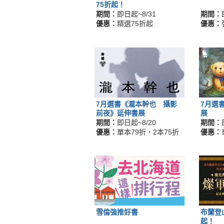
75折起！
期間：
即日起~8/31
期間：
優惠：
精選75折起
優惠：
7月選書《瀧本幹也 攝影
7月選
前夜》延伸書展
展
期間：
即日起~8/20
期間：
優惠：
單本79折，2本75折
優惠：
雪倫強推好書
布蘭登
起！