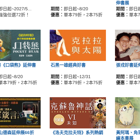
伸書展
即日起~2027/5...
期間：
即日起~8/20
期間：
即日起
強強任選72折！
優惠：
單本79折，2本75折
優惠：
單本7
書《口袋熊》延伸書
石黑一雄經典好書
張戎好書延
即日起~8/20
期間：
即日起~12/31
期間：
即日起
單本79折，2本75折
優惠：
單本79折，2本75折
優惠：
單本7
山德森延伸展66折
《洛夫克拉夫特》系列熱銷
黃阿瑪、角
繪本書展