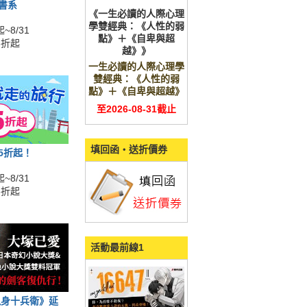
全書系
《一生必讀的人際心理
學雙經典：《人性的弱
~8/31
點》＋《自卑與超
5折起
越》》
一生必讀的人際心理學
雙經典：《人性的弱
點》＋《自卑與超越》
至2026-08-31截止
填回函‧送折價券
展5折起！
~8/31
5折起
活動最前線1
鬼身十兵衛》延