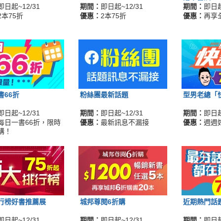
即日起~12/31
期間：
即日起~12/31
期間：
即日起
2本75折
優惠：
2本75折
優惠：
再享
書66折
粉絲團最新話題
型男老總「
即日起~12/31
期間：
即日起~12/31
期間：
即日起
每日一書66折，限時
優惠：
最新訊息不漏接
優惠：
週週
購！
行榜好書推薦展
城邦尊閱6折購
近期熱門話
即日起~12/31
期間：
即日起~12/31
期間：
即日起