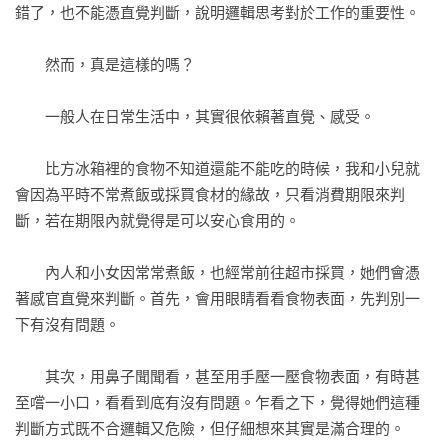
與眾不同、脫穎而出。

錯了，也不能憑直覺判斷，說明邏輯思考對於工作的重要性。

從《假說思考》、《論點思考》，這本《右腦思考》是「內田
　　然而，真是這樣的嗎？

和成思考三部曲」的集大成之作，協助我們培養直覺、觀察、
感受、情感和經驗，以右腦思考超越邏輯思考的極限。
　　一般人在日常生活中，其實很依賴著直覺、感受。

　　比方冰箱裡的食物不知道還能不能吃的時候，我和小兒就
會因為平時不常煮飯或採買食材的緣故，只看消費期限來判
斷，若在期限內就覺得是可以安心食用的。

　　內人和小女因常常煮飯，也經常前往超市採買，她們會憑
著感官直覺來判斷。首先，會用眼睛看看食物表面，先判別一
下有沒有問題。

　　其次，用鼻子聞聞看，甚至用手壓一壓食物表面，有時甚
至嚐一小口，看看到底有沒有問題。乍看之下，覺得她們這種
判斷方式既不合邏輯又危險，但仔細想來其實是滿合理的。
