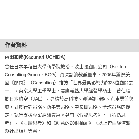
期的食材就丟了。

　　而我和小兒的做法，當遇到無法掌控的未知情境時，因為
沒有自我判斷的能力，所以經常不知道也不懂得如何處理，其
實工作上也常有類似的情形，這也是本書想要闡述的論點。

作者資料
　　職場上，相信大家都曾遇過一種狀況，那就是靈感一來脫
口而出，卻被質疑「到底有何根據憑什麼這麼說」，另一種情
內田和成(Kazunari UCHIDA)
況則是明明對別人提出來的企畫「總覺得哪裡怪怪的」，卻又
曾任日本早稻田大學商學院教授、波士頓顧問公司（Boston 
因為提不出具體佐證，只好默不吭聲。

Consulting Group，BCG）資深副總裁兼董事，2006年獲選美
國《顧問》（Consulting）雜誌「世界最具影響力的25位顧問之
　　當遇到這種情況時，建議的解決方式如下：

一」。東京大學工學學士，慶應義塾大學經營學碩士，曾任職
於日本航空（JAL）。專精於高科技、資通訊服務、汽車業等領
　　重要的事要用邏輯思考，盡可能以數字做為數據佐證進而
域，對於行銷策略、新事業策略、中長期策略、全球策略的擬
條理分析說明。尤其是從事顧問的工作，邏輯的見解與思考方
定、執行支援專案經驗豐富。著有《假說思考》、《論點思
式，加上數據和統計資料的數字就會更具有說服力。

考》、《右腦思考》和《創意的20個抽屜》（以上皆由經濟新
潮社出版）等書。

　　我在波士頓顧問公司（Boston Consulting Group，BCG）