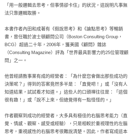
「用一般邏輯去思考，但事情卻卡住」的狀況，這說明凡事無
法只靠邏輯取勝。

本書作者內田和成著有《假說思考》和《論點思考》等暢銷
書，曾任職於波士頓顧問公司（Boston Consulting Group，
BCG）超過二十年，2006年，獲美國《顧問》雜誌
（Consulting Magazine）評為「世界最具影響力的25位管理顧
問」之一。

他曾經請教事業有成的經營者：「為什麼您會做出那些成功的
決策呢？」得到的答案竟然多半是：「直覺吧！」或「沒有人
知道結果，試試看才知道。」這些人的口頭禪往往是：「這個
很有趣！」或「說不上來，但總覺得有一點怪怪的。」

作者觀察到成功的經營者，大多具有極佳的右腦思考能力（直
覺、情感、觀察、感受或經驗），只是相較於重視理性的左腦
思考，重視感性的右腦思考很難說清楚。因此，作者寫成這本