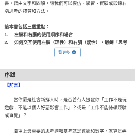
書，藉由文字和圖解，讓我們可以模仿、學習、實驗或鍛鍊右
腦思考的特質和方法。

這本書包括三個重點：

1.	左腦和右腦的使用順序和場合

2.	如何交互使用左腦（理性）和右腦（感性），鍛鍊「思考
的傳接球」

看更多
3.	學習將右腦思考活用在工作中
運用直覺和感受的右腦思考，搭配重視邏輯的左腦，能夠提高
序跋
工作效率，面臨需要企畫、提案、創意、談判，或解決問題的
【前言】
場合，也能發揮洞察力（insight），讓對方心服口服。

　　當你還是社會新鮮人時，是否曾有人提醒你「工作不是玩
他建議我們學習活用左腦和右腦，交互運用理性與感性，才能
遊戲，不能以個人好惡影響工作」？或是「工作不能倚賴經驗
「將右腦的感性（直覺、情感、觀察、感受或經驗），以左腦
或直覺」？

的邏輯好好向人們說清楚」，或是「將左腦的邏輯，用右腦的
感性填入故事，用情感好好打動人們，讓人心服口服」，進而
　　職場上最重要的思考邏輯基準就是數據和數字，就算是弄