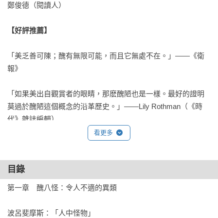
鄭俊德（閱讀人）

【好評推薦】
「美乏善可陳；醜有無限可能，而且它無處不在。」——《衛
報》

「如果美出自觀賞者的眼睛，那麽醜陋也是一樣。最好的證明
莫過於醜陋這個概念的沿革歷史。」——Lily Rothman（《時
代》雜誌編輯）

看更多
「美不僅僅是誘惑，它會偽裝，會散發出香氣，會固化某些道
德判斷。有時候，展露所有裂痕的醜，是最接近真相的。」
目錄
——《紐約客》

第一章　醜八怪：令人不適的異類

「醜陋來自觀察者的眼睛，是這樣嗎？……你需要這本通俗易
懂、充滿趣味的書，來思考醜陋是文化的構造？還是我們大腦
波呂斐摩斯：「人中怪物」
