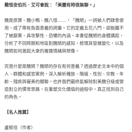
難怪安伯托．艾可會說：「美麗有時很無聊。」
醜是原罪、醜小鴨、醜八怪……，「醜陋」一詞被人們肆意使
用，成了帶有負面意義的詞彙。它的定義五花八門，卻脫離不
了被厭棄、具攻擊性、恐懼的內涵。本書從醜陋的身體講起，
分析了不同時期和地區對醜陋的感知，梳理其發展變化，以及
醜陋如何激起大衆的複雜情緒與想像。

究竟什麼是醜陋？醜陋的存在有何意義？透過歷史文本中的個
人、群體和感官案例，深入解析種族、階級、性別、宗教、年
齡、殘疾與審美的關聯，也許我們最終能解除對美醜分級或營
造對立的慣常思路，在重塑文化價值的過程中，真正找到自己
的角色。

【名人推薦】
盧郁佳（作者）
