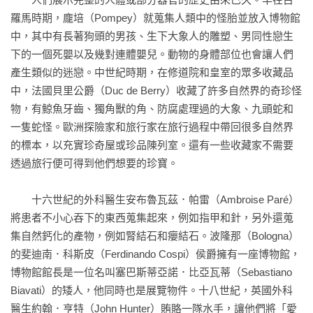
羅馬時期，龐培（Pompey）就蒐集人類中的怪胎並放入博物館
中，其中有長著狗頭的男孩、生下大象人的雕塑、男同性戀生
下的一個死嬰以及幾對連體嬰兒。動物的身體部位也會讓人們
產生類似的迷戀。中世紀時期，在修道院和皇室的眾多收藏品
中，法國貝里公爵（Duc de Berry）收藏了許多自然界的奇珍怪
物，有鯨魚牙齒、獨角獸的角、防腐處理過的大象、九頭蛇和
一隻蛇怪。歐洲探險家和旅行家在旅行過程中帶回很多自然界
的標本，以充實珍奇屋或珍品陳列室。還有一些收藏家不需要
透過旅行便可得到他們想要的珍寶。

　　十六世紀的外科醫生安布魯瓦茲．帕雷（Ambroise Paré）
將患者不小心吞下的東西蒐集起來，例如指甲和針，另外還蒐
集自然鈣化的產物，例如腎結石和癭結石。波隆那（Bologna）
的斐迪南．科斯皮（Ferdinando Cospi）侯爵擁有一座博物館，
博物館館長是一位名叫塞巴斯蒂亞諾．比亞瓦蒂（Sebastiano 
Biavati）的矮人，他同時也是展覽物件。十八世紀，英國外科
醫生約翰．亨特（John Hunter）賄賂一隊水手，讓他們將「愛