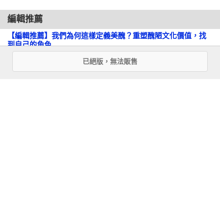
了神祕劇（mystery play）表演的半壁江山，並在巡演歌舞團中
編輯推薦
占有自己的一席之地。

【編輯推薦】我們為何這樣定義美醜？重塑醜陋文化價值，找
到自己的角色
　　在類似十七、十八世紀的倫敦巴塞洛繆節大集市
（Bartholomew Fair）以及英國大集市（British Fair）這樣的季
已絕版，無法販售
◎文／陳姿穎（副主編）

節性公共展覽當中，會有人在私人住宅和酒吧間做個人巡迴表
演。隨著宮廷收藏、珍奇屋和集市的發展，到了一八三○年代，
　　美術有時候很無聊。儘管不同時代對美麗的定義有所變
人體展覽變得更加制度化。由於維多利亞時期的工業化發展，
化，有美麗的事物總是遵循一定的標準……醜陋卻無可預計，
展覽會也開始走向商業化，並有了固定場所，人們對涉及解剖
有無限的可能。

學和病理學的博物館亦格外痴迷。在這個大環境中，茱莉亞．
帕斯特拉娜（一八三四∼一八六○）走進人們的視線，被稱為
　　以前，將醜陋和畸形混為一談，畸形人成為眾人取笑的主
「世界上最醜的女人」。

角同時，必須在街頭公開表演；那時美國甚至有法令嚴禁身體
畸形者出入公共場所……。在歷史探討中，醜陋的表現形式層
　　作為一位體毛茂密的「墨西哥印第安人」，帕斯特拉娜在
出不窮，使這概念複雜且發生變化，衝擊當下既有的審美標準
展覽會上以多種名稱出現，如「猩猩女」、「狒狒女」、「奇
和社會慣例。然醜陋究竟是什麼？是一種文化探索嗎？是一種
特的混血人或熊女」、「混血人……她體內女人的特徵掩蓋了
社會歧視嗎？人性是由醜陋維持的嗎？

猩猩的獸性」、「半人類」、「神祕的動物」以及其他許多類