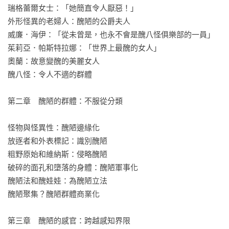
的構造？」——Sander L. Gilman（作家）
瑞格蕾爾女士：「她簡直令人厭惡！」

外形怪異的老婦人：醜陋的公爵夫人

威廉．海伊：「從未曾是，也永不會是醜八怪俱樂部的一員」

茱莉亞．帕斯特拉娜：「世界上最醜的女人」

奧蘭：故意變醜的美麗女人

醜八怪：令人不適的群體

第二章　醜陋的群體：不服從分類

怪物與怪異性：醜陋邊緣化

放逐者和外表標記：識別醜陋

粗野原始和維納斯：侵略醜陋

破碎的面孔和墮落的身體：醜陋軍事化

醜陋法和醜娃娃：為醜陋立法

醜陋聚集？醜陋群體商業化

第三章　醜陋的感官：跨越感知界限
