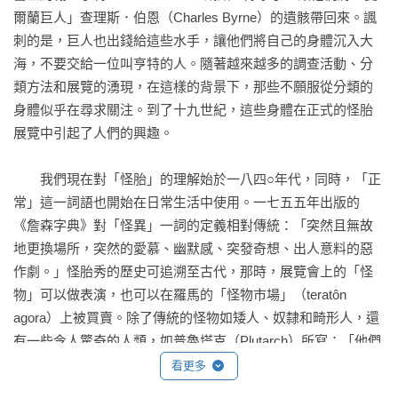
爾蘭巨人」查理斯．伯恩（Charles Byrne）的遺骸帶回來。諷
刺的是，巨人也出錢給這些水手，讓他們將自己的身體沉入大
海，不要交給一位叫亨特的人。隨著越來越多的調查活動、分
類方法和展覽的湧現，在這樣的背景下，那些不願服從分類的
身體似乎在尋求關注。到了十九世紀，這些身體在正式的怪胎
展覽中引起了人們的興趣。

　　我們現在對「怪胎」的理解始於一八四○年代，同時，「正
常」這一詞語也開始在日常生活中使用。一七五五年出版的
《詹森字典》對「怪異」一詞的定義相對傳統：「突然且無故
地更換場所，突然的愛慕、幽默感、突發奇想、出人意料的惡
作劇。」怪胎秀的歷史可追溯至古代，那時，展覽會上的「怪
物」可以做表演，也可以在羅馬的「怪物市場」（teratôn 
agora）上被買賣。除了傳統的怪物如矮人、奴隸和畸形人，還
有一些令人驚奇的人類，如普魯塔克（Plutarch）所寫：「他們
沒有小腿，或是缺了胳膊。有些人有三隻眼睛，還有的腦袋長
看更多
得像鴕鳥。」在中世紀及之後的時間裡，傻子和宮廷矮人占據