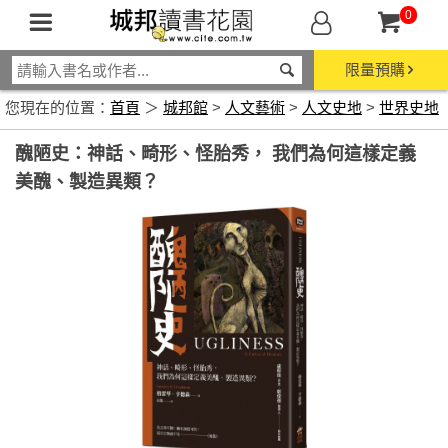
0
限量預購
您現在的位置：
首頁
＞
城邦館
>
人文藝術
>
人文史地
>
世界史地
醜陋史：神話、畸形、怪胎秀， 我們為何這樣定義
美醜、製造異類？