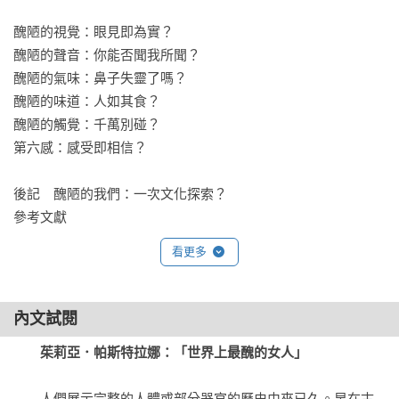
醜陋的視覺：眼見即為實？

醜陋的聲音：你能否聞我所聞？

醜陋的氣味：鼻子失靈了嗎？

醜陋的味道：人如其食？

醜陋的觸覺：千萬別碰？

第六感：感受即相信？

後記　醜陋的我們：一次文化探索？

參考文獻
看更多
內文試閱
茱莉亞．帕斯特拉娜：「世界上最醜的女人」
　　人們展示完整的人體或部分器官的歷史由來已久。早在古