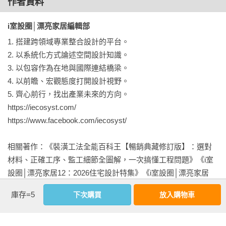
一般架高地板／架高地板兼抽屜／架高地板兼儲藏櫃／架高地
作者資料
板內嵌伸降桌

i室設圈│漂亮家居編輯部 
Chapter 10 進階篇：臥榻木作工法實例解析

1. 搭建跨領域專業整合設計的平台。

一般臥榻／臥榻結合櫃體／臥榻結合書桌／座椅式臥榻／內凹
2. 以系統化方式論述空間設計知識。

窗臥榻

3. 以包容作為在地與國際連結橋梁。

4. 以前瞻、宏觀態度打開設計視野。

Chapter 11 進階篇：床頭板木作工法實例解析

5. 齊心前行，找出產業未來的方向。

一般床頭板／床頭板結合天花板／床頭板結合繃布／床頭板結
https://iecosyst.com/

合燈光／木工＋系統──床頭板結合床頭櫃、梳妝檯

https://www.facebook.com/iecosyst/

Chapter 12 進階篇：立面裝飾木作工法實例解析

相關著作：《裝潢工法全能百科王【暢銷典藏修訂版】：選對
造型窗框／立面線板／牆面造型裝飾／玄關格柵／玄關屏風／
材料、正確工序、監工細節全圖解，一次搞懂工程問題》《i室
木工＋系統──牆面造型裝飾

設圈│漂亮家居12：2026住宅設計特集》《i室設圈│漂亮家居
11：數位設計製造特集》《i室設圈│漂亮家居10：住宅現在進
庫存=5
下次購買
放入購物車
Chapter 13 進階篇：貼皮木作工法實例解析

行式，nLDKX改寫家的可能性》《i室設圈│漂亮家居09：2025
櫃體貼皮／門片貼皮／檯面貼皮

辦公空間設計特集》《第一次裝潢就上手，尺寸完全掌控懶人
包》