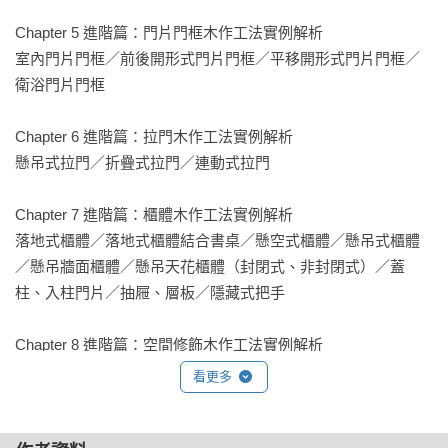
▸ 由淺入深的學習路徑

Chapter 5 進階篇：門片門框木作工法實例解析

從基礎流程建立觀念，再進入進階工法解析，搭配實際案例說
室內門片門框／前後開形式門片門框／平移開形式門片門框／
明，學得會、用得上。

衛浴門片門框

▸ Step by Step 圖解工序

Chapter 6 進階篇：拉門木作工法實例解析

依照實際施作順序逐步說明，每一個細節都有依據，讓施工判
懸吊式拉門／折疊式拉門／連動式拉門

斷不再模糊。

Chapter 7 進階篇：櫃體木作工法實例解析

▸ 基本 × 造型木作全面掌握

落地式櫃體／落地式櫃體結合書桌／懸空式櫃體／懸吊式櫃體
先打穩基礎木作實力，再進階學習造型與變化，面對任何木作
／懸吊牆面櫃體／懸吊天花櫃體（封閉式、非封閉式）／蓋
設計，都能從容應對。
柱、入柱門片／抽屜、層板／隱藏式把手

Chapter 8 進階篇：空間修飾木作工法實例解析

修飾畸零地／修飾柱體／木工＋系統──修飾橫梁

看更多
Chapter 9 進階篇：架高地板木作工法實例解析
