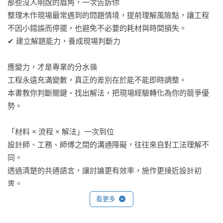
那些沒人明說的眉角，一次告訴你

整理木作現場最常遇到的問題情境，提前理解風險點，讓工程
不因小錯誤而停擺，也避免不必要的耗材與時間損失。

✔ 建立解題能力，養成現場判斷力

應變力，才是專業的分水嶺

工程永遠充滿變數，真正的差別在於能不能即時調整。

本書教你判斷關鍵、找出解法，把現場經驗轉化為你的競爭優
勢。

「材料 × 流程 × 解法」一次到位

設計師、工務、師傅之間的溝通障礙，往往來自對工法理解不
同。

透過清楚的共通語言，讓討論更有效率，施作更接近設計初
衷。

看更多
從材料開始，木作自然好上手
