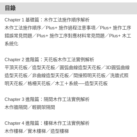
▍先懂板材，工法才不會出問題

目錄
木作成敗，關鍵在於材料理解。

Chapter 1 基礎篇：木作工法施作順序解析

深入解析各類板材特性，包含常被忽略的變色、吐膠等實務狀
木作工法施作順序／Plus+ 施作過程注意事項／Plus+ 施作工序
況，帶你掌握選材與使用的正確判斷。

錯誤常見問題／Plus+ 施作工序對應材料常見問題／Plus+ 木工
系統化

▍不只看設計圖，更要走對流程

設計圖只是起點，真正降低錯誤的是正確的施工順序。

Chapter 2 進階篇：天花板木作工法實例解析

從放樣、施工圖到現場施作，完整拆解木作流程，讓工程不再
平頂天花板／造型天花板／圓弧曲線造型天花板／3D圓弧曲線
只靠「做久了就會」。

造型天花板／非曲線造型天花板／間接照明天花板／洗牆式照
明天花板／格柵天花板／木工＋系統──造型天花板

▍現場變化多，工務要撐得住

工程進度緊湊、工序交錯，需要有人能協調、判斷、即時調
Chapter 3 進階篇：隔間木作工法實例解析

整。

木作牆隔間／輕鋼架隔間

工務不只是監督角色，而是確保設計能被正確實現的關鍵角
色。

Chapter 4 進階篇：樓梯木作工法實例解析

木作樓梯／實木樓梯／造型樓梯

【本書特色】
