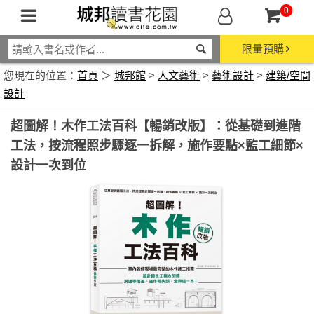
0
限量預購
您現在的位置：
首頁
＞
城邦館
>
人文藝術
>
藝術設計
>
建築/空間
設計
超圖解！木作工法百科【暢銷改版】：從基礎到進階
工法，按流程照步驟逐一拆解，施作要點×監工細節×
設計一次到位