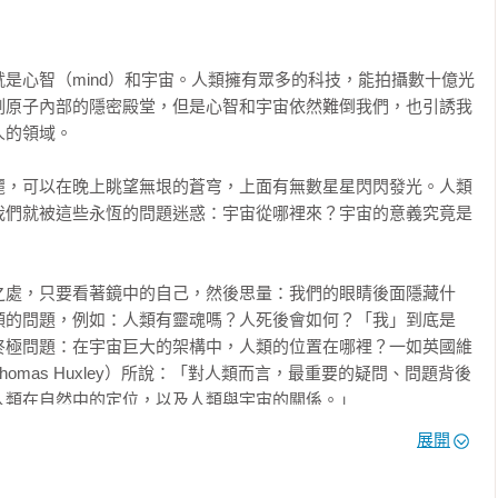
是心智（mind）和宇宙。人類擁有眾多的科技，能拍攝數十億光
的思考遼闊遠大，他描繪出的遠景值得我們深思。」──《紐約時報
測原子內部的隱密殿堂，但是心智和宇宙依然難倒我們，也引誘我
的領域。

……他談到智能替身和智慧機器人，但是這些人造物都無法勝過加
麗，可以在晚上眺望無垠的蒼穹，上面有無數星星閃閃發光。人類
 Independent）

我們就被這些永恆的問題迷惑：宇宙從哪裡來？宇宙的意義究竟是
書內容讓人驚嘆不已，讓人印象深刻，也讓人有些恐懼。」──《環
之處，只要看著鏡中的自己，然後思量：我們的眼睛後面隱藏什
頭的問題，例如：人類有靈魂嗎？人死後會如何？「我」到底是
驚嘆不久的將來，心智的力量會以我們幾乎想不到的方式改變生
終極問題：在宇宙巨大的架構中，人類的位置在哪裡？一如英國維
部掃描與測量工具的描述清晰、富教育性，又充滿想像力。」
omas Huxley）所說：「對人類而言，最重要的疑問、問題背後
ependent Review of Book）

類在自然中的定位，以及人類與宇宙的關係。」

展開
緒……但這本書清晰易讀，讓你知道在瞬息萬變的時代中正在發生
alaxy）中約有一千億個恆星，和人類腦中神經元的數量差不多。你得穿
raph）

系最近的恆星，在那裡尋找和我們腦袋一樣複雜的事物。心智和宇