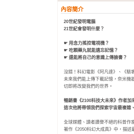
內容簡介
20世紀發明電腦

21世紀會發明什麼？

☛ 用念力搖控電視機？

☛ 吃顆藥丸就能遺忘記憶？

☛ 還能將自己的意識上傳臉書？
沒錯！科幻電影《阿凡達》、《駭客
未來我們能上傳下載記憶，奈米機
切即將改變我們的世界。

暢銷書《2100科技大未來》作者加
這次他將帶領我們探索宇宙最複雜
全球媒體、讀者讚譽不絕的科普作
著作《2050科幻大成真》中，描