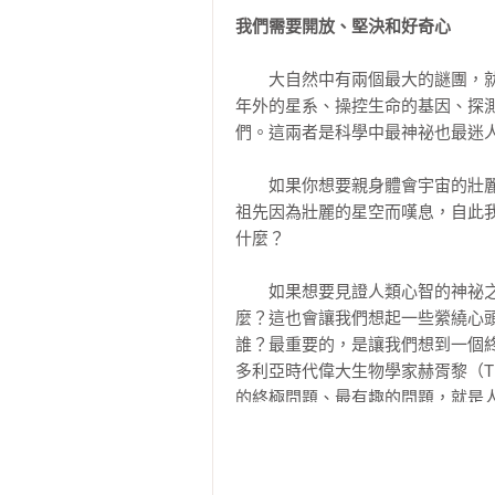
我們需要開放、堅決和好奇心
謝辭

好評推薦

附錄 量子，有意識？

　　大自然中有兩個最大的謎團，就
註釋
「本書讓人愛不釋手……加來道雄
年外的星系、操控生命的基因、探
書評》

們。這兩者是科學中最神祕也最迷人
「加來道雄才氣洋溢……風采迷人
　　如果你想要親身體會宇宙的壯
來道雄的魅力。」──英國《獨立報》（The
祖先因為壯麗的星空而嘆息，自此
什麼？

「最新的科學成果一覽無遺……本
球郵報》（The Globe and Mail）

　　如果想要見證人類心智的神祕
麼？這也會讓我們想起一些縈繞心
「行文流暢又讓人深思……會讓你
誰？最重要的，是讓我們想到一個
活……加來道雄對於腦生物學、腦
多利亞時代偉大生物學家赫胥黎（Th
──《華盛頓獨立書評》（Washington Ind
的終極問題、最有趣的問題，就是人
「腦的可能性研究常讓人摸不著頭
　　在銀河系（Milky Way G
的事情。」──《電訊報》（The Teleg
越二十四兆公里才能抵達距離太陽