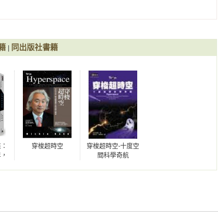
明信片湧來，背後寫的名字都是「羅斯福」，就剛好是他「發射」
經歷經濟大蕭條和第二次世界大戰的人來說，羅斯福的遺澤深深的
籍
同出版社書籍
|
我認為，如果他想的是菲爾摩爾（Millard Fillmore）總統，才
想像力，我忍不住開始實驗心靈感應，集中注意力想要知道別人的
想要「聆聽」其他人心中的想法，或是以念力移動房間中的物體。
，但我不是。在這個過程中我開始了解，開發神奇的心靈感應力量
來：
穿梭超時空
穿梭超時空-十度空
的協助之下是如此。不過在接下來的日子，我慢慢了解：如果想要
年，
間科學奇航
心靈感應或超能力，而是需要一個開放、堅決和好奇的心。如果你
變我
可能成真，你必須埋首於高等物理學。要了解讓可能變成不可能的
台暢
。

年全
像力的熱情。一是了解基本物理定律，另外是看看科學會如何改變
我在追求終極物理定律時所發現的刺激事物，我寫了《穿梭超時