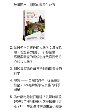
破蛹而出：蝴蝶的變身生存秀
氣候如何影響你的大腦？：減損認
知、增加暴力傾向、引發創傷……
高溫與動盪的氣候怎樣改寫我們的
心智和大腦？
BBC專家為你解答全球新聞背後的
科學
現象 —— 自然的詩學 : 從花粉到
彗星，124幅解析宇宙奧祕的科學
圖景
為什麼吃飽就打瞌睡？洗澡時唱歌
超好聽？掃地機器人怎麼知道往哪
走？BBC專家為你解讀生活小細節