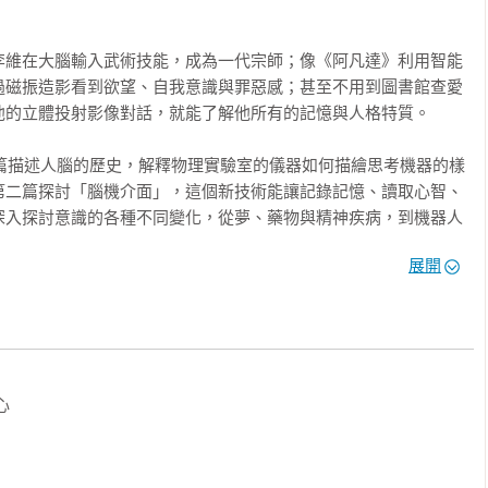
李維在大腦輸入武術技能，成為一代宗師；像《阿凡達》利用智能
過磁振造影看到欲望、自我意識與罪惡感；甚至不用到圖書館查愛
的立體投射影像對話，就能了解他所有的記憶與人格特質。

一篇描述人腦的歷史，解釋物理實驗室的儀器如何描繪思考機器的樣
第二篇探討「腦機介面」，這個新技術能讓記錄記憶、讀取心智、
深入探討意識的各種不同變化，從夢、藥物與精神疾病，到機器人
與操縱腦部的可能方式，以對抗憂鬱症、帕金森氏症、阿茲海默症
展開
討了機器人的意識：機器人會有情感嗎？它們會威脅人類嗎？

來道雄為我們指出科幻電影的場景已經成為嶄新又令人吃驚的現
人類的命運。這個遠景現在確實展開了，我們正在進入神經科學的

