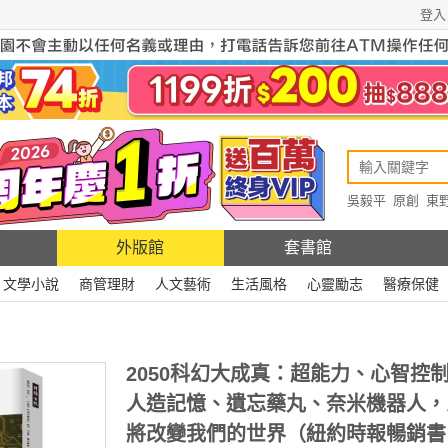
登入
吳毅平
原創
東
原創
Rewire
外版館
套書館
文學小說
商管理財
人文藝術
生活風格
心靈勵志
醫療保健
2050科幻大成真：超能力、心智控
人造記憶、遺忘藥丸、奈米機器人，
將改變我們的世界（紐約時報暢銷書