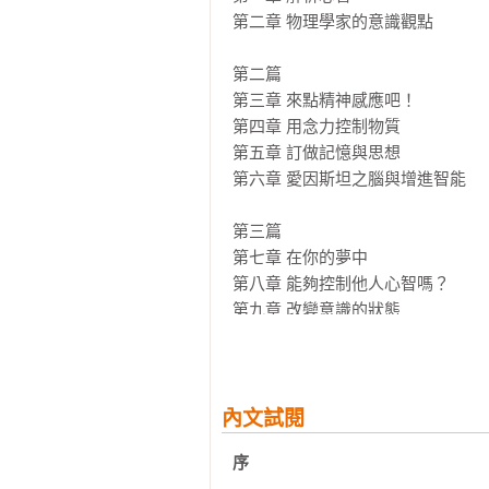
摩根大通（JPMorgan）推薦10大好
第二章 物理學家的意識觀點

專家推薦
第二篇

第三章 來點精神感應吧！

王道還／中研院史語所助理研究員、
第四章 用念力控制物質

陳豫弘／《探索頻道雜誌》總編輯

第五章 訂做記憶與思想

焦傳金／清華大學系統神經科學研究
第六章 愛因斯坦之腦與增進智能

詹偉雄／社會觀察家

謝仁俊／陽明大學腦科學研究所教授
第三篇

謝伯讓／杜克新加坡國大神經科學系
第七章 在你的夢中

藍祖蔚／電影書寫人

第八章 能夠控制他人心智嗎？

第九章 改變意識的狀態

媒體推薦
第十章 人工心智與電腦意識

第十一章 腦部反向工程

科普網站「泛科學Pansci」強力推薦
第十二章 超越物質的未來心智

第十三章 純能量心智

內文試閱
《紐約時報》、英國《獨立報》、
第十四章 外星人的心智

誌、《自然》雜誌、《書單》期刊
序  

第十五章 結語

一致推薦
