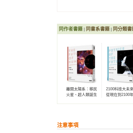
後，他得意洋洋的宣稱，有數千張
到整個美國的總統名字。

　　我不覺得有什麼了不起，對於
同作者書籍
同書系書籍
同分類書
|
|
留在他們心中，因此這個結果毫不意外。
會真的讓我吃驚。

　　不過這個事件依然刺激了我的
念頭。我閉上眼睛集中意識，試著
但我沒成功。

　　或許地球上有其他心靈感應者
離開太陽系：移民
2100科技大未
或許是不可能的，至少在沒有外力
火星、超人類誕生
從現在到2100
探知宇宙最深奧的祕密，並不需要
到星際旅行，探索
科技將如何改
想了解科幻小說中神奇的機器是否
物理學家眼中的未
們的生活（在
關鍵點，你必須領會與了解物理定律
來世界
銷萬冊，2019
新封面版）
注意事項
　　這些年來，有兩件事點燃我想
我們未來的生活。為了描寫與分享