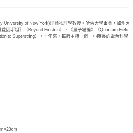
兩者之間的關連十分有趣。心智問題和宇宙問題根本南轅北轍，宇
眼界。」──《大誌》（The Big Issue）雜誌

在那裡會遇到黑洞、爆炸的恆星，和相撞的星系等奇特現象；心智
找到最私密、最個人的希望和欲念。心智雖然和我們的思維緊緊相
e City University of New York)理論物理學教授。哈佛大學畢業，加州大
然》（Nature）雜誌

我們卻又經常一無所知。

（Beyond Einstein）、《量子場論》（Quantum Field 
ction to Superstring）。十年來，每週主持一個一小時長的電台科學
氣，因為那些事情正在發生，真的正在發生了！一般讀者可能從來
彼此相反，但是它們也有相同的歷史與故事。遠古以來，心智和宇
書會讓心智大開。」──《書單》（Booklist）期刊

占星學家宣稱找到了黃道上每個星座的意義，而顱相學家也宣稱找
時，多年來讀心者有時受到稱讚，有時遭到毀謗。宇宙與心智以多
書中所述的心智新發現讓人目不轉睛。」──《出版人週刊》
說中，我們常見到讓人大開眼界的想法。我年幼時閱讀這些書後常
一員。這是科幻小說家凡沃果（A. E. van Vogt）創造的種族，
Asimov）筆下《基地三部曲》（Foundation Trilogy）的變種人
○科技大未來》的作者加來道雄……把注意力轉移到人類心智，結果
力量大到可以控制銀河帝國（Galactic Empire），這讓我驚奇不已。
rkus Reviews）
 Planet）這部電影中，一個比人類進步數百萬年的文明，可以運用巨大
er），把真實的物體照著自己的想法改變形狀，這也讓我非常好奇。

」（The Amazing Dunninger）開始在電視上表演，他用神
的格言是：「對於相信的人，不需要解釋。對於不信的人，解釋也
的念頭傳給全國百千萬人。他閉起眼睛，集中注意力，說他把一位
m                
求人們把腦中出現的總統名字寫在明信片背後寄給他。一個星期