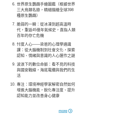
世界原生鸚鵡手繪圖鑑（根據世界
三大鳥類名錄，精細描繪全球398
種原生鸚鵡）
脆弱的一瞬：從冰凍到超高溫時
代，重返45億年氣候史，直指人類
百年的存亡危機
忖度人心——梁爸的心理學通識
課：從大腦機制到社會文化，探索
認知、情緒與意識的人心運作之謎
波浪下的數位命脈：看不見的科技
與國安戰線，海底電纜與我們的生
活
專注：環境神經學家解密自然如何
增進大腦機能，銳化專注度、提升
認知能力並改善身心健康
more