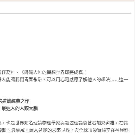
任務》、《鋼鐵人》的異想世界即將成真！

器人能讓我們青春永駐，可以用心電感應了解他人的想法……這一
來道雄經典之作

、最迷人的人類大腦
家，也是世界知名理論物理學家與超弦理論奠基者加來道雄，在其
述最新、最權威，讓人著迷的未來世界，與全球頂尖實驗室在神經科