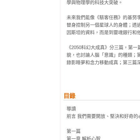
學與物理學的科技大突破。

未來我們能像《駭客任務》的基努
替身控制另一個星球人的身體；透
因斯坦的資料，而是到靈魂銀行和他
《2050科幻大成真》分三篇，第
貌，也討論人腦「意識」的種類；
錄影睡夢和念力移動成真；第三篇
與外太空的異形生物，也介紹控制
與其他多種疾病。同時加來道雄還探
在這本非凡又讓人驚嘆的書中，加
目錄
實，光輝燦爛的科學遠景將會重塑
黃金時代。

導讀

前言 我們需要開放、堅決和好奇的心
得獎紀錄
第一篇

《紐約時報》暢銷排行榜第1名

第一章 解析心智
