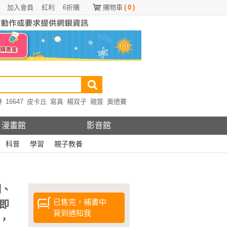
加入會員
紅利
6折購
購物車
(
0
)
野
16647
皮卡丘
寫真
楊双子
親簽
奧德賽
漫畫館
影音館
科普
學習
親子教養
制、
已售完，補書中
即
貨到通知我
，