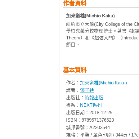
宙都是科學上最大的挑戰，但是這
作者資料
「讀來令人驚奇不斷，這些可能性讓人大開
宙關注的是外在巨大的空間，我們
加來道雄(Michio Kaku)
問題則關注內在，在那裡我們可以
紐約市立大學(City College of th
「引人入勝……不凡的發現。」──《自
繫，但是要清楚說明與解釋心智時，
學柏克萊分校物理博士。著書《超越愛因斯坦》
Theory）和《超弦入門》（Introdu
「科幻迷讀這本書時可能會透不過
　　雖然心智和宇宙在這方面可能
節目。  
沒想過腦是如此複雜並且充滿潛能，讀本
宙的歷史就蒙上迷信和神祕外衣。
到了頭上每個隆起的意義。在此同
「廣泛而清晰的心智閱讀之旅……
種不同的方式持續交會，在科幻小
（Publisher Weekly）

夢想自己能成為「史蘭族」（Slan）的
基本資料
他們能進行心靈感應。艾西莫夫（Isaac 
作者：
加來道雄(Michio Kaku)
「《不可能的物理學》和《二一○
「騾」（the Mule），心靈感應的
譯者：
鄧子衿
一樣令人滿意。」──《科克斯書評》（Ki
在《禁忌的星球》（Forbidden
出版社：
時報出版
的念力（telekinetic pow
書系：
NEXT系列
出版日期：2018-12-25

　　我十歲的時候，魔術師「神奇的丹寧格
ISBN：9789571376523

奇的魔術技法讓觀眾目眩神迷。他
城邦書號：A2202544

沒有用。」有天，他宣稱能把自己
規格：平裝 / 單色印刷 / 344頁 / 17cm×23c
美國總統的名字發射出去了。他要