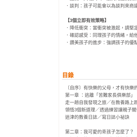
．談判：孩子可能會以為談判來商議
【3個立即有效策略】
．降低衝突：當衝突被激起，請堅定
．確認感受：同理孩子的情緒，給他
．讚美孩子的進步：強調孩子的優點
【3個長期穩定策略】
．抒發壓力：讓孩子「動」起來，當
．建立自尊：找出孩子有興趣、擅長
目錄
．設立界線：規矩是幫助孩子養成
〔自序〕有快樂的父母，才有快樂的
第一章 ：逃離「苦難家長俱樂部」

走一趟自我發現之旅／在教養路上
領悟3個新道理／透過練習讓親子
迷津的教養日誌／寫日誌小祕訣

第二章：我可愛的乖孩子怎麼了？
