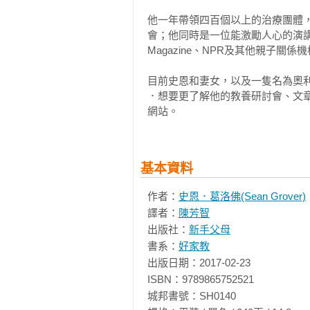
宿學校的替代選項／重啟孩子的童年
他一年帶領四百個以上的治療團體
會；他同時是一位能激勵人心的演講者，
第八章：7種引發蠻橫行為的教養危機
Magazine、NPR及其他親子關係機
當危機出現時／調適與轉變的3要
子的鬥爭如此之多？／最好的教養
目前史恩和妻女，以及一隻名為奧利
．想要更了解他的教養研討會、文章、及視訊
網站。
基本資料
作者：
史恩．葛洛佛(Sean Grover)
譯者：
陳芳智
出版社：
新手父母
書系：
好家教
出版日期：2017-02-23

ISBN：9789865752521

城邦書號：SH0140
