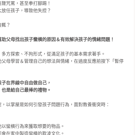
聲咒罵，甚至拳打腳踢！

放任孩子，導致他失控？

輒？

幫助父母找出孩子蠻橫的原因＆有效解決孩子的情緒問題！
多方探索、不拘形式，從滿足孩子的基本需求著手。

助父母學習＆管理自己的想法與情緒，在過度反應前按下「暫停
子在界線中自由做自己，

，也是給自己最棒的禮物。
，以掌屋是如何引發孩子問題行為，面對教養衝突時：

以蠻橫行為來獲取想要的物品。

會在家中製造蠻橫的欺凌文化。
