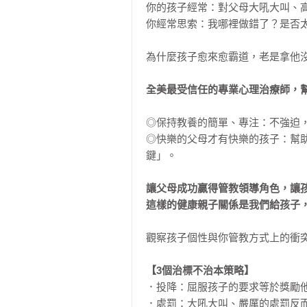
你的孩子經常：對父母大吼大叫、高
你經常思索：我哪裡做錯了？是否太
為什麼孩子愈來愈霸道，老是拿他沒
全美最受信任的專業心理治療師，
◎保持教養的簡單、專注：不強迫，
◎快樂的父母才有快樂的孩子：幫
鍵」。

讓父母成功贏得管教領導角色，讓孩
這樣的健康親子關係是我們給孩子
觀察孩子個性與你管教方式上的衝突
【3個治標不治本策略】
．投降：屈服孩子的要求等於獎勵他
．處罰：大吼大叫、嚴厲的處罰反而