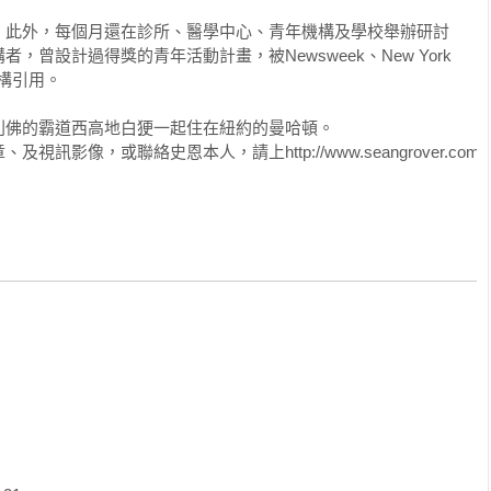


，此外，每個月還在診所、醫學中心、青年機構及學校舉辦研討
曾設計過得獎的青年活動計畫，被Newsweek、New York 


構引用。

點／7種引發教養危機的狀況／再次感受為人父母的喜悅／為何和孩
特質——身教
佛的霸道西高地白㹴一起住在紐約的曼哈頓。

影像，或聯絡史恩本人，請上http://www.seangrover.com