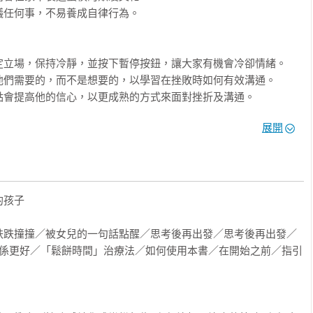
任何事，不易養成自律行為。

立場，保持冷靜，並按下暫停按鈕，讓大家有機會冷卻情緒。

們需要的，而不是想要的，以學習在挫敗時如何有效溝通。

會提高他的信心，以更成熟的方式來面對挫折及溝通。

展開
壓力經常性抒發，情緒就會穩定。

的事，多項自尊來源有助產生自我認同。

健康習性的框架，以培養判斷力與道德感。
孩子

跌跌撞撞／被女兒的一句話點醒／思考後再出發／思考後再出發／
關係更好／「鬆餅時間」治療法／如何使用本書／在開始之前／指引