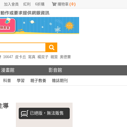
加入會員
紅利
6折購
購物車
(
0
)
野
16647
皮卡丘
寫真
楊双子
親簽
奧德賽
漫畫館
影音館
科普
學習
親子教養
雜誌期刊
主導
已絕版，無法販售