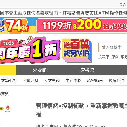
登入
吳毅平
原創
東
原創
Rewire
外版館
套書館
文學小說
商管理財
人文藝術
生活風格
心靈勵志
醫療保健
/育兒
管理情緒×控制衝動，重新掌握教養
權
作者：
史恩．葛洛佛(Sean Grover)