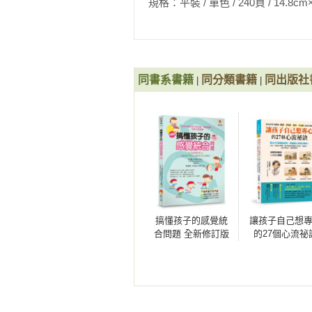
規格：平裝 / 單色 / 240頁 / 14.8cm×21cm 
同書系書籍
同分類書籍
同出版社
|
|
搞懂孩子的感覺統
讓孩子自己想
合問題 全新修訂版
的27個心流祕