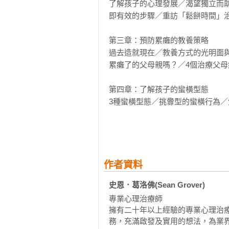
了解孩子的心理發展／渴望獨立而
即有效的步驟／重訪「鬆餅時間」治
第三章：預防累癱的教養策略

過去造就現在／教養方式的光明面
累癱了的父母親嗎？／4個治療父母
第四章：了解孩子的蠻橫型態

3種蠻橫型態／挑釁型的蠻橫行為／
第五章：助長蠻橫行為的管教形式

罪惡感型父母／焦慮型父母／萬事有
第六章：設計專屬的教養百寶箱

作者資料
建立一個沒有蠻橫行為的家／3步驟
史恩．葛洛佛(Sean Grover)
／步驟3：管理自己的情緒／邁向一
專業心理治療師

擁有二十年以上經驗的專業心理治
第七章：組成終結蠻橫的支援團隊

務，充滿啟發及實用的想法，為業界
組成反蠻橫團隊4步驟／認識心理