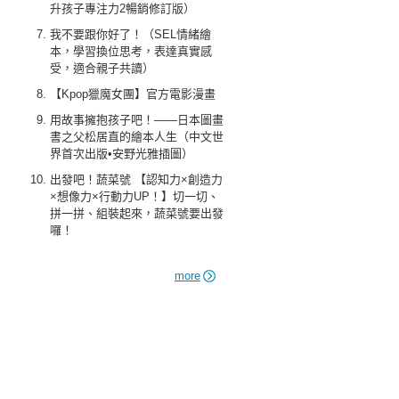
升孩子專注力2暢銷修訂版）
我不要跟你好了！（SEL情緒繪
本，學習換位思考，表達真實感
受，適合親子共讀）
【Kpop獵魔女團】官方電影漫畫
用故事擁抱孩子吧！——日本圖畫
書之父松居直的繪本人生（中文世
界首次出版•安野光雅插圖）
出發吧！蔬菜號 【認知力×創造力
×想像力×行動力UP！】切一切、
拼一拼、組裝起來，蔬菜號要出發
囉！
more