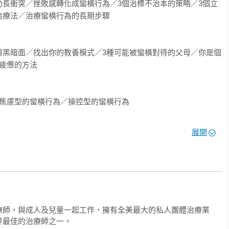
助長衝突／挫敗感轉化成蠻橫行為／3個治標不治本的策略／3個立
療法／治療蠻橫行為的長期步驟

與黑暗面／找出你的教養模式／3種可能被蠻橫對待的父母／你是個
疲憊的方法

焦慮型的蠻橫行為／操控型的蠻橫行為

展開
我型父母

打造全新親子關係／步驟1：堅持願景／步驟2：為自己的行為負責
個新的你

療師，與成人及兒童一起工作，擁有全美最大的私人團體治療業
最佳的治療師之一。

健康專業人員／立刻行動，獲取勝利／該送孩子去寄宿學校嗎？／寄