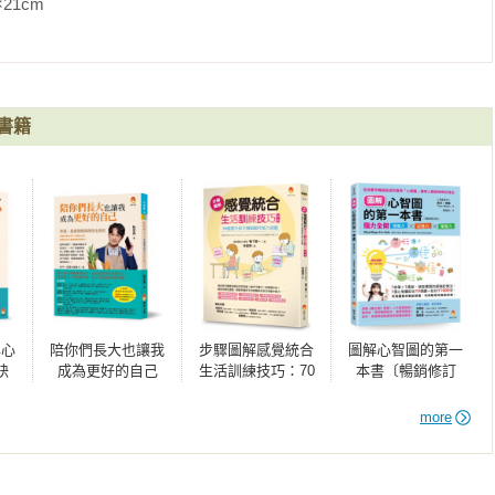
               
書籍
專心
陪你們長大也讓我
步驟圖解感覺統合
圖解心智圖的第一
訣
成為更好的自己
生活訓練技巧：70
本書〔暢銷修訂
個提升孩子精細動
版〕：腦力全開想
作能力遊戲（新
像力X記憶力X學習
more
版）
力