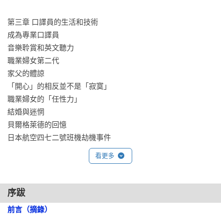
第三章 口譯員的生活和技術

成為專業口譯員

音樂聆賞和英文聽力

職業婦女第二代

家父的體諒

「開心」的相反並不是「寂寞」

職業婦女的「任性力」

結婚與迷惘

貝爾格萊德的回憶

日本航空四七二號班機劫機事件

追求口譯的「正確答案」

看更多
前首相佐藤榮作「我會妥善處理」

為自己說的話負責

「不沈空母」事件

序跋
村松增美的紙條

前言（摘錄）
以紫式部轉換莎士比亞
