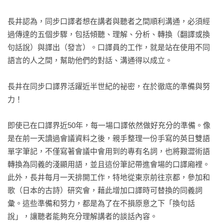
長井認為，同步口譯者想在講者與聽者之間順利溝通，必須經
過傳達的五個步驟，包括傾聽、理解、分析、轉換（翻譯或換
句話說）與譯出（發言）。口譯員的工作，就是站在使用不同
語言的人之間，幫助他們的對話、溝通得以成立。

長井在同步口譯界活躍近半世紀的祕密，在於徹底的準備與努
力！

即使已在口譯界近50年，每一場口譯依然做好充分的準備。像
是在前一天讀過會議資料之後，親手整理一份手寫的英日雙語
單字筆記，不僅寫著會議中會用到的專有名詞，也將艱澀術語
轉換為同義的淺顯用語，並且這份筆記帶進會場的口譯廂裡。
此外，長井每月一天排開工作，特地從東京前往京都，參加和
歌（日本的古詩）研究會，藉此增加口譯時可替換的同義詞
彙。這些準備和努力，都是為了在不損原意之下「換句話
說」，讓聽者能夠充分理解講者的談話內容。
