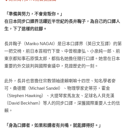
「準備與努力，不會背叛你。」

在日本同步口譯界活躍近半世紀的長井鞠子，為自己的口譯人
生，下了這樣的註腳。
長井鞠子（Mariko NAGAI）是日本口譯界（英日文互譯）的第
一把交椅，前日本首相竹下登、中曾根康弘、小泉純一郎、前
東京都知事石原慎太郎，都指名她擔任隨行口譯。她曾在日本
重要的外交談判與國際會議中，見證歷史的一刻。

此外，長井也曾擔任宗教領袖達賴喇嘛十四世、知名學者麥
可‧桑德爾（Michael Sandel）、物理學家史蒂芬‧霍金
（Stephen Hawking）、大提琴家馬友友、足球名人貝克漢
（David Beckham）等人的同步口譯，深獲國際重要人士的信
賴。

「身為口譯者，如果和講者有共鳴，就能譯得好。」