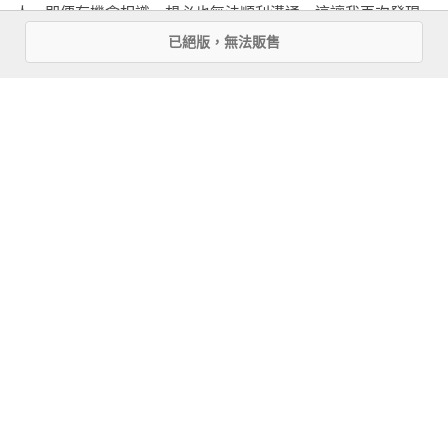
人，即便有機會相識，想必也無法順利溝通。這讓我再次發現
口譯這份工作的意義。

已絕版，無法販售
看更多
　　當時那兩人跨越了語言差異和年齡不同的鴻溝，順利地在
工學這個共通領域上互相討論，我也切實感受到兩位從事研究
的嚴謹態度。正因為如此，我們口譯員總是認真地聆聽口譯對
內文試閱
象的一字一句。

第五章　傳達語言的五個步驟（摘錄）
　　當時，我還是個不成氣候的口譯員，也經常在工作中嚐到
傳達語言的五個步驟
失敗滋味。但是，這次經驗讓我對「傳達語言時需要什麼？」
「透過語言的溝通是什麼？」等，這些談論口譯技巧之前更重
　　我有一個想法， 或許不該直接問今後想學習語言的人這個
要的層面，都獲得很重要的線索。

問題吧，但我覺得大家都該想想看：「學習外文之後，想靠這
種語言傳達什麼事情？」「自己內心有沒有想傳達的內容？」
「發言」不等於「傳達」。
如同前述，英文只是「工具」。首先，要在自己心裡保有想傳
達的內容及想傳達的意願，再建立起讓聽者容易理解的結構，
　　所謂口譯，就是將講者的「發言」翻譯成其他語言，「傳
才算真正活用了英文這種工具。

達」給聽眾。站在這兩種無法以等號相連的行為中間，自然沒