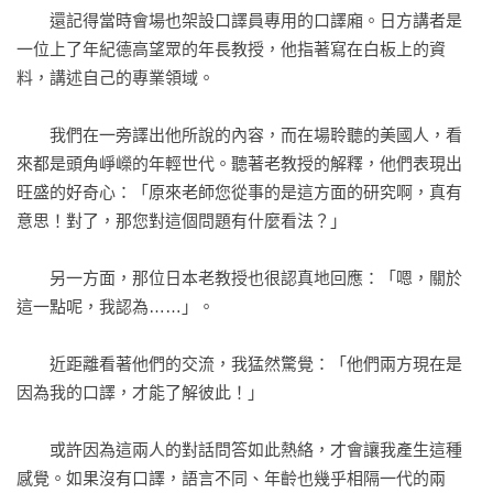
步驟二：理解

　　還記得當時會場也架設口譯員專用的口譯廂。日方講者是
步驟三：分析

一位上了年紀德高望眾的年長教授，他指著寫在白板上的資
步驟四：轉換

料，講述自己的專業領域。

步驟五：譯出

最重要的是，設身處地

　　我們在一旁譯出他所說的內容，而在場聆聽的美國人，看
來都是頭角崢嶸的年輕世代。聽著老教授的解釋，他們表現出
結語
旺盛的好奇心：「原來老師您從事的是這方面的研究啊，真有
意思！對了，那您對這個問題有什麼看法？」

　　另一方面，那位日本老教授也很認真地回應：「嗯，關於
這一點呢，我認為……」。

　　近距離看著他們的交流，我猛然驚覺：「他們兩方現在是
因為我的口譯，才能了解彼此！」

　　或許因為這兩人的對話問答如此熱絡，才會讓我產生這種
感覺。如果沒有口譯，語言不同、年齡也幾乎相隔一代的兩