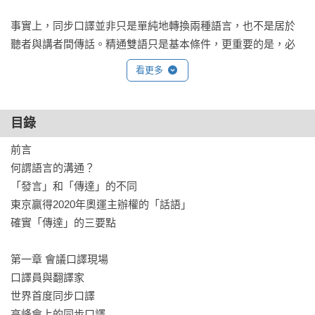
事實上，同步口譯並非只是單純地轉換兩種語言，也不是居於
聽者與講者間傳話。精通雙語只是基本條件，更重要的是，必
須連同講者的情感與心意一併傳達給聽者。

看更多
像是長井擔任日本三一一大地震災區重建會議的同步口譯時，
福島縣浪江町長提到當地居民因為核災而被迫遠離故鄉生活，
目錄
想要及早回到故鄉生活。看似再平常不過的「故鄉」二字，長
前言

井並沒有用「Home Town」，而是以「beautiful town Namie 
何謂語言的溝通？

（浪江）as our home」取代，讓來自海外的聽者能夠深切了解
「發言」和「傳達」的不同

居民想回家的心聲。

東京贏得2020年奧運主辦權的「話語」

確實「傳達」的三要點

由此可見，一位優秀的同步口譯者不僅必須代替講者「發
言」，還要將心意「傳達」給聽者，才能真正達到「溝通」的
第一章 會議口譯現場

目的。熟悉雙語只是基本條件，更重要的是傾聽講者說話，將
口譯員與翻譯家

心比心理解並且分析講者的發言內容之後，慎選一字一句，挑
世界首度同步口譯

出最適當的譯文，然後說出來。

高峰會上的同步口譯
