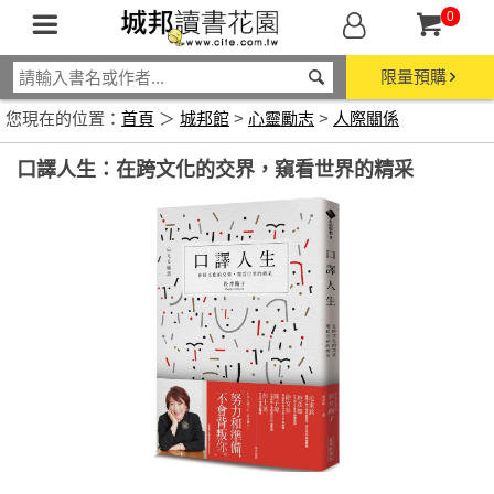
0
限量預購
您現在的位置：
首頁
＞
城邦館
>
心靈勵志
>
人際關係
口譯人生：在跨文化的交界，窺看世界的精采