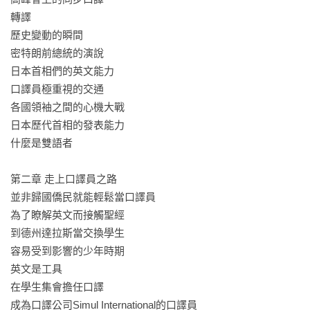
轉譯

在口譯現場，兩種語言往往只有幾秒鐘的時差，經常都存在著
歷史變動的瞬間

正確與易懂、方法與目的、客觀事實與主觀意見的兩難。如何
密特朗前總統的演說

拿捏其中的分寸，往往考驗口譯者的專業知識、口譯技巧與臨
日本首相們的英文能力

場反應。

口譯員極重視的交通

各國領袖之間的心機大戰

這不是一本教你如何學外文的理論書或工具書，而是一本同步
日本歷代首相的發表能力

口譯者累積近半世紀的溝通術。藉由本書，我們將能學到藉由
什麼是雙語者

清楚的邏輯與結構，透過淺顯的詞彙和傳達的熱忱，將講者很
想告訴別人的事情告訴聽者，達到超越語言的溝通。
第二章 走上口譯員之路

並非歸國僑民就能輕鬆當口譯員

為了瞭解英文而接觸聖經

到德州達拉斯當交換學生

容易受到影響的少年時期

英文是工具

在學生集會擔任口譯

成為口譯公司Simul International的口譯員
