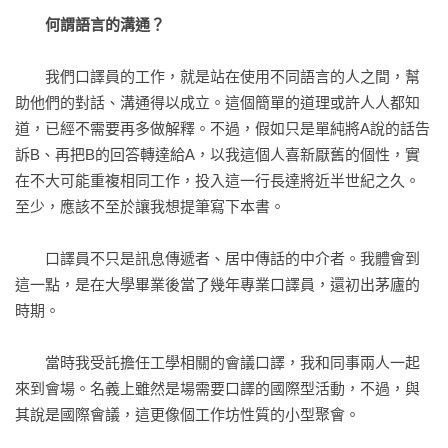
笑話，是口譯員的大敵

何謂語言的溝通？
忽視日本（Japan Passing）

　　我們口譯員的工作，就是站在使用不同語言的人之間，幫
第四章 國際會議中的日本人

助他們的對話、溝通得以成立。這個簡單的道理或許人人都知
日本人的瞌睡蟲

道，已經不需要再多做解釋。不過，假如只是單純將A說的話告
「弦外之音」的文化

訴B、再把B的回答轉達給A，以我這個人喜新厭舊的個性，實
日本人「看不見表情」的理由

在不大可能重複相同工作，投入這一行長達將近半世紀之久。
小澤一郎的邏輯

至少，應該不至於讓我想提筆寫下本書。

三一一東日本大地震的記憶

細野豪志的應變能力

　　口譯員不只是訊息傳遞者、居中傳話的中介者。我體會到
石原慎太郎具備雄辯者（orator）的資質

這一點，是在大學畢業後當了幾年專業口譯員，還初出茅廬的
再次迎接東京奧運

時期。

安倍晉三「情況已在掌控中」

處世之道和溝通能力的不同

　　當時我受託擔任工學相關的會議口譯，我和同事兩人一起
第五章 傳達語言的五個步驟

來到會場。名義上雖然是場需要口譯的國際型活動，不過，與
口譯員與語言能力

其說是國際會議，這更像個工作坊性質的小型聚會。

步驟一：傾聽
