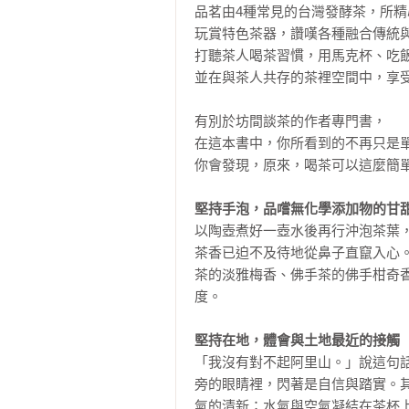
品茗由4種常見的台灣發酵茶，所精心
玩賞特色茶器，讚嘆各種融合傳統與
打聽茶人喝茶習慣，用馬克杯、吃飯
並在與茶人共存的茶裡空間中，享受
有別於坊間談茶的作者專門書，

在這本書中，你所看到的不再只是單
你會發現，原來，喝茶可以這麼簡單
堅持手泡，品嚐無化學添加物的甘
以陶壺煮好一壺水後再行沖泡茶葉
茶香已迫不及待地從鼻子直竄入心
茶的淡雅梅香、佛手茶的佛手柑奇
度。

堅持在地，體會與土地最近的接觸
「我沒有對不起阿里山。」說這句
旁的眼睛裡，閃著是自信與踏實。
氣的清新；水氣與空氣凝結在茶杯