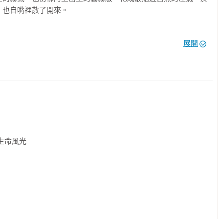
也自嘴裡散了開來。

展開
銷3C商品的精神，用在台灣茶上，不但深入產地，找對的茶農，更
全檢測、廣搜花種……親自學習製茶之外，更通過茶改場「茶業改
開茶館。二、三十歲的青年軍，耗時3至4週，只為烘焙一款花茶。
因為茶主人堅持，要在喝茶時親自與飲者對談，只因她認為，這樣才
。

精美一點就好；他們也可以如同其他產業的投資股東，把錢放著，
招待客人無上限，人越多賺越多。但，他們沒有這樣做。因為他們
灣茶的真正價值。
命風光
