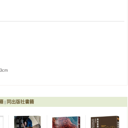


             
籍
同出版社書籍
|