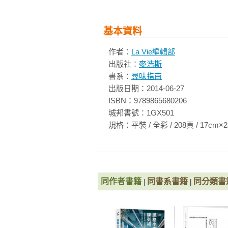
人茶合一的生活美學︱冶堂茶室

茶與古城的美麗邂逅︱奉茶

基本資料
茶香與藝術的薰陶空間︱無為草堂

陳年老茶醉人香︱e2000

作者：
La Vie編輯部
高密度烘茶的純正滋味︱茗心坊

出版社：
麥浩斯
茶器新文化的村落新生命︱陶花源

書系：
尋味指南
藏茶靜臥的好茶滋味︱蟬蜒禪言

出版日期：2014-06-27

茶藝與陶藝的結合︱圓滿自在

ISBN：9789865680206

融入詩意美學的好感茶境︱御菁茶苑
城邦書號：1GX501

越慢越好喝的茶︱慢◎茶空間

規格：平裝 / 全彩 / 208頁 / 17cm×23cm   
茶道美學淡然再生︱淡然有味

同作者書籍
同書系書籍
同分類書
|
|