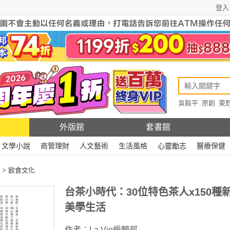
登入
吳毅平
原創
東
原創
Rewire
外版館
套書館
文學小說
商管理財
人文藝術
生活風格
心靈勵志
醫療保健
>
飲食文化
台茶小時代：30位特色茶人x150種
美學生活
作者：
La Vie編輯部