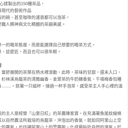
揉製出的150種茶品，

現代的藝術作品

的碗、甚至咖啡的濾壺都可以泡茶，

職人精神與文化精髓的茶韻美感。

一的喝茶態度，而是能選擇自己想要的喝茶方式。

、這麼近，而且也可以很年輕。

甜
，當舒展開的茶葉在熱水裡滾動，此時，茶味的甘甜，還未入口，
。杉林溪烏龍茶的清雅幽香、金萱茶的牛奶糖香氣、千禧梅香包種
香…….。就著一只磁杯，接過一杯手泡茶，感受茶主人手心裡的溫
話的主人是經營「山里日紅」的茶農陳家賞，在充滿著魚尾紋線條
其以自然農法所栽培的烏龍茶，沖泡出的香氣，就如同阿里山上空
上的霧氣，也彷彿阿里山上的雲霧般，化成最貼近自然的溼氣。於