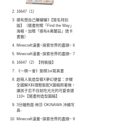
16647（1）
摸布想自己賺罐罐3【簽名特別
版】（隨書附贈「Find the Way」
海報，加贈「摸布&弗蘭茲」透卡
書籤）
Minecraft漫畫~探索世界的盡頭~ 6
Minecraft漫畫~探索世界的盡頭~ 7
16647（2）【特裝版】
《一棋一會》斐棋1st寫真書
超萌人氣造型餐X夢幻便當：步驟
全圖解X料理輕鬆配X圖稿照著做，
讓孩子忍不住就吃光光的可愛食譜
110+【隨書附造型圖稿】
3分鐘熱度-林莎 OKINAWA 沖繩写
真-
Minecraft漫畫~探索世界的盡頭~ 9