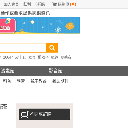
加入會員
紅利
6折購
購物車
(
0
)
野
16647
皮卡丘
寫真
楊双子
親簽
奧德賽
漫畫館
影音館
科普
學習
親子教養
雜誌期刊
新茶
不開放訂購