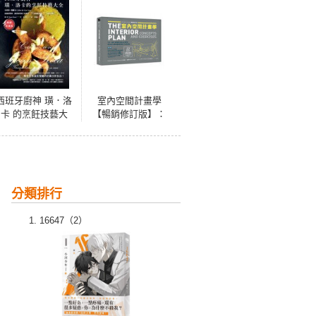
西班牙廚神 璜．洛
室內空間計畫學
卡 的烹飪技藝大
【暢銷修訂版】：
全：全球第一餐廳
入門╱進階 最重要
El Celler de Can
概念建立必備寶
Roca 從廚房管理、
典，室內設計立體
食材研究到工具運
動線邏輯與實作力
用，75道精緻料理
完全激發
分類排行
+17種經典醬汁（暢
銷典藏版）
16647（2）