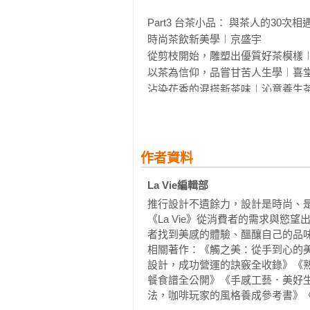
Part3 台茶小品： 與茶人的30次相遇
時尚茶飲新美學︱京盛宇

從剪枝開始，雕塑出優質好茶模樣︱
以茶為信仰，品嘗甘苦人生學︱喜堂
沾染花香的混搭新茶味︱沁意養生茶
茶香裡的七三哲學︱七三茶堂

以故事賦予好茶特別的身世︱無藏茗
青草藥中的茶道理︱淡水天光

自然農法的現代高山茶︱山山來茶

作者資料
手摘茶的暖意延續︱貳一茶栽

La Vie編輯部
穿上文化創意的茶衣︱掌生穀粒

推行設計不遺餘力，設計是時尚、
用有機創造茶的新生機︱怡香有機茶
《La Vie》從消費者的需求與
古法製茶的野味歲月︱定石野茶

者找到美感的體驗、醞釀自己的品味
對得起阿里山的台灣茶︱山里日紅

相關著作：《觸之美：從手到心的美
節氣製茶的最高臻味︱臻味茶苑

設計，成功營運的訣竅全收錄》《熟
以歷史發酵的老茶故事︱臺灣伍中行
餐食譜全公開》《手感工藝．美好
炭焙茶味的歷史記憶︱有記名茶

法，咖啡玩家的風格養成參考書》
深入茶山找出正統風味︱竹里館
