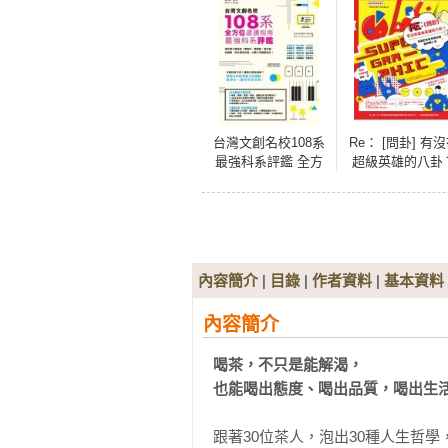
台灣文創名校108系
Re： [問卦] 有
最強科系評鑑 全方
超級英雄的八卦
位選讀指南
內容簡介
|
目錄
|
作者資料
|
基本資料
內容簡介
喝茶，不只是能解渴，

也能喝出態度、喝出品質，喝出生
跟著30位茶人，泡出30種人生哲學，