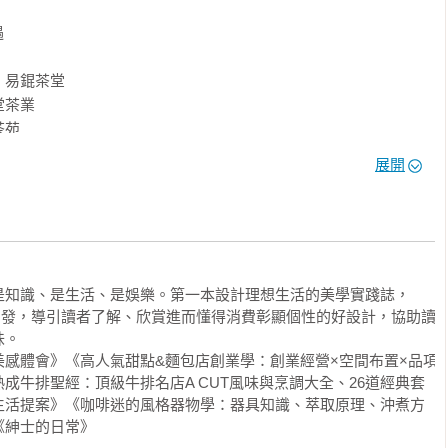


易錕茶堂

茶業

苑

展開
茶

是知識、是生活、是娛樂。第一本設計理想生活的美學實踐誌，
園

慾望出發，導引讀者了解、欣賞進而懂得消費彰顯個性的好設計，協助讀
。

感體會》《高人氣甜點&麵包店創業學：創業經營×空間布置×品項
成牛排聖經：頂級牛排名店A CUT風味與烹調大全、26道經典套


生活提案》《咖啡迷的風格器物學：器具知識、萃取原理、沖煮方
《紳士的日常》