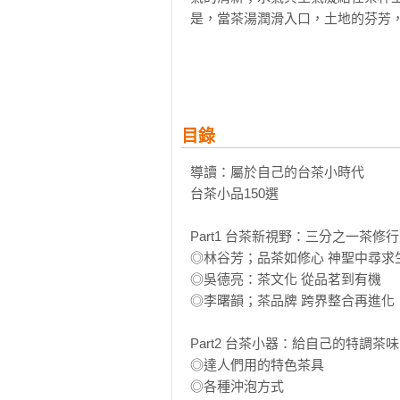
是，當茶湯潤滑入口，土地的芬芳，
堅持品質，守護台灣茶的最高價值
韓國3C科技產業的高階主管，把行
進一步鑽研茶知識、確認樹種、安
良選修班」的資格認定，然後才來
目錄
一間茶館一次最多只收3位客人，
能真正藉由茶，讓人與人之間更靠近
導讀：屬於自己的台茶小時代

他們也可以隨便種種，把外包裝用
台茶小品150選

請人來經營品牌就好；他們也可以
相信，只有堅守品質，才能做出台
Part1 台茶新視野：三分之一茶修行

◎林谷芳；品茶如修心 神聖中尋求生
◎吳德亮：茶文化 從品茗到有機

◎李曙韻；茶品牌 跨界整合再進化

Part2 台茶小器：給自己的特調茶味

◎達人們用的特色茶具

◎各種沖泡方式
