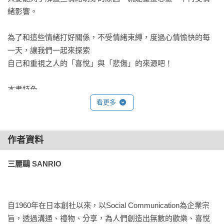
緒影響。

為了和這些情緒打好關係，不受情緒束縛，度過心情愉快的每
一天，讓我們一起來探索

自己和重視之人的「喜悅」與「悲傷」的來源吧！

本書特色

• 將17世紀荷蘭哲學家斯賓諾莎的著作《倫理學》，轉換成好讀
看更多
易懂的語錄，並在語錄下方做進一步的說明及記載出處。

• 文句簡單卻耐人尋味，有別於原作難懂艱澀的文字，讓讀者能
作者資料
夠輕鬆理解重點，掌握《倫理學》想傳達的精髓。

• 精選大耳狗圖像，圖文搭配賞心悅目，全書收錄超過100張可
三麗鷗 SANRIO
愛、精美的插圖，值得喜愛大耳狗的粉絲收藏。

系列特色

自1960年在日本創社以來，以Social Communication為企業宗
三麗鷗人氣角色 X 世界經典名著系列，用親切好讀的方式，帶
旨，透過溝通、禮物、分享，為人們創造出無數的歡樂、喜悅
領讀者入門，精美插畫與方便攜帶的書籍尺寸，就隨著它一起