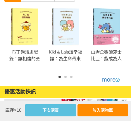
布丁狗讀思想
Kiki & Lala讀幸福
山姆企鵝讀莎士
錄：讓相信的勇
論：為生命帶來
比亞：能成為人
氣油然而生的秘
幸福的思考練習
生教訓的名言
訣
more
優惠活動快訊
庫存>10
下次購買
放入購物車