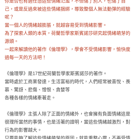
你是否也有過任憑這些情緒氾濫，不但傷了別人，也傷了自
己，或是反過來被這些情緒捆綁，導致整個人無法動彈的經驗
呢？

當一個人的情緒越膨脹，就越容易受到情緒影響。

為了探索人類的本質，荷蘭哲學家斯賓諾莎研究起情緒萌芽的
源頭。

一起來解讀他的著作《倫理學》，學會不受情緒影響，愉快度
過每一天的方法吧！
《倫理學》是17世紀荷蘭哲學家斯賓諾莎的著作。

當時處於工商業發達，生活富裕的時代，人們經常被喜悅、羨
慕、驚訝、悲傷、憎恨、貪婪等

各種各樣的情緒牽著走。

《倫理學》主張人除了正面的情緒外，也會擁有負面情緒這是
很理所當然的事情，也是活著的證明，當這些情緒越激烈，對
行為的影響越大。

只要能夠了解這些情緒萌芽的原因，就能重整心靈，不再受情