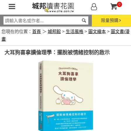
0
限量預購
您現在的位置：
首頁
＞
城邦館
>
生活風格
>
圖文繪本
>
圖文書/漫
畫
大耳狗喜拿讀倫理學：擺脫被情緒控制的啟示