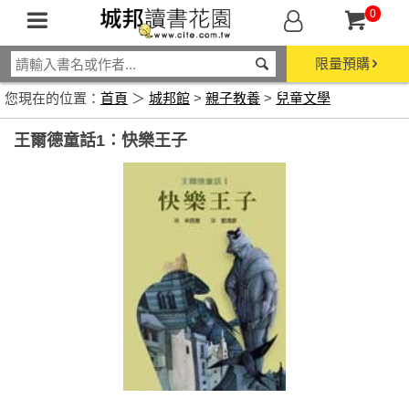
0
限量預購
您現在的位置：
首頁
＞
城邦館
>
親子教養
>
兒童文學
王爾德童話1：快樂王子