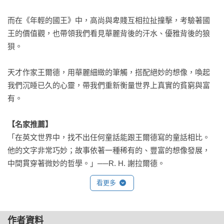
而在《年輕的國王》中，高尚與卑賤互相拉扯撞擊，考驗著國
王的價值觀，也帶領我們看見華麗背後的汗水、優雅背後的狼
狽。

天才作家王爾德，用華麗細緻的筆觸，搭配絕妙的想像，喚起
我們沉睡已久的心靈，帶我們重新衡量世界上真實的貧窮與富
有。

【名家推薦】
「在英文世界中，找不出任何童話能跟王爾德寫的童話相比。
他的文字非常巧妙；故事依著一種稀有的、豐富的想像發展，
中間貫穿著微妙的哲學。」──R. H. 謝拉爾德。
看更多
作者資料