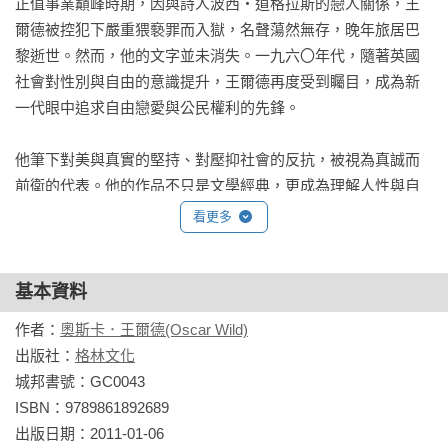
正值事業巔峰時期，因與詩人波西・道格拉斯的戀人關係，王
爾德被控犯下嚴重猥褻罪而入獄，名聲蕩然無存，晚年旅居巴
黎逝世。然而，他的文字並未消失。一九六〇年代，隨著英國
社會對性別與自由的意識提升，王爾德再度受到矚目，成為新
一代眼中追求自由戀愛與公民權利的先鋒。

他筆下對美與真實的堅持、對壓抑社會的反抗，被視為真誠而
前衛的代表。他的作品不只是文學經典，更成為理解人性與自
由的重要象徵。
看更多
基本資料
作者：
奧斯卡．王爾德(Oscar Wild)
出版社：
格林文化
城邦書號：GC0043

ISBN：9789861892689

出版日期：2011-01-06
