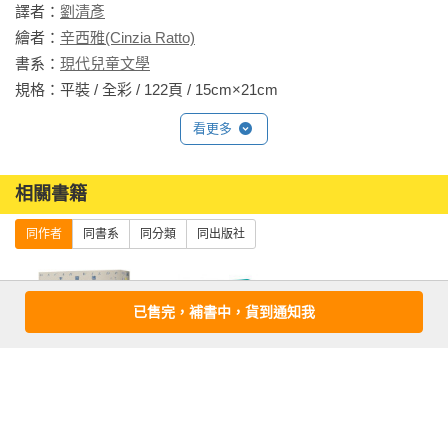
譯者：
劉清彥
繪者：
辛西雅(Cinzia Ratto)
書系：
現代兒童文學
規格：平裝 / 全彩 / 122頁 / 15cm×21cm                
看更多
相關書籍
同作者
同書系
同分類
同出版社
已售完，補書中，貨到通知我
自
王爾德童話故事
【張曼娟的課外
張曼娟讀名家經
集：王爾德逝世
讀物】套書共四
典(奧‧亨利+契訶