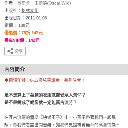
作者：
奧斯卡．王爾德(Oscar Wild)
出版社：
格林文化
出版日期：2011-01-06
定價： 180元
優惠價：79折 142元
書虫VIP價：142元
內容簡介
◆適讀年齡：6-13歲兒童讀者，有附注音！
是不是穿上了華麗的衣服就能受眾人景仰？

是不是鑄成了銅像就一定能萬古流芳？ 
在亙古流傳的童話《快樂王子》中，小燕子帶著我們一起飛
翔，帶我們看盡世間苦難，讓我們見證樸實無華的高貴情操。
