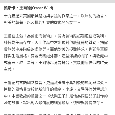
奧斯卡．王爾德(Oscar Wild)
十九世紀末英國最具魅力與爭議的作家之一，以犀利的語言、
對美的執著，以及批判社會的虛偽聞名於世。

王爾德主張「為藝術而藝術」，認為藝術應超越道德或功利，
純粹為美而存在。因此作品中常出現對傳統道德的質疑、揭露
貴族與中產階級的虛偽等。而他對美的極致追求，也延伸至服
飾與生活風格，穿戴天鵝絨外套、造型浮誇的帽子，與收藏中
式瓷器、紳士盒等，王爾德以身為舞台，實踐他所信仰的唯美
主義。

王爾德的言語幽默機智，更蘊藏著看穿真相後的諷刺與溫柔。
這樣的風格貫穿於他所創作的戲劇、小說、文學評論與童話之
中。本書收錄的童話之一《快樂王子》是他為兩個兒子創作的
睡前故事，寫出對人類情感的細膩觀察，快樂與憂傷並存。
