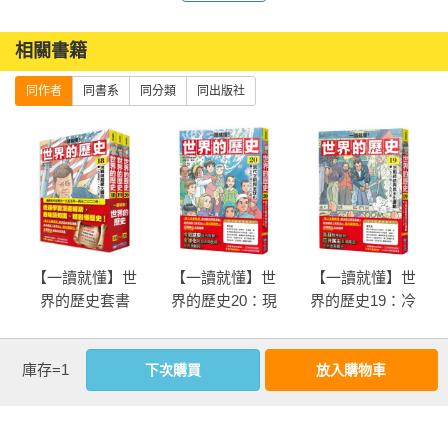
※ 不受年齡限制！輕鬆學習全球歷史的叢書！

※ 近藤勝也（吉卜力工作室）繪製精美封面！

相關書籍
【系列特色】
同作者
同書系
同分類
同出版社
｜漫畫歷史故事，無壓力學習｜

透過生動有趣的漫畫，了解人類起源到古文明的發展，精采的
劇情與詳實的畫風引人入勝。

並收錄珍貴的文物照片，以系統性的編排與充滿趣味的企畫，
帶領讀者猶如身歷其境，沉浸在歷史長河中。

｜全新觀點與視野的世界史｜

【一讀就懂】世
【一讀就懂】世
【一讀就懂】世
在高度全球化的今天，了解世界的「綜合歷史」非常重要！

界的歷史套書
界的歷史20：現
界的歷史19：冷
本系列以「剖析世界歷史的構造」為主軸、「輕鬆學習全球歷
18~20
代文明與全球化
戰終結與民主化
史」為宗旨而設計。

（一九九〇年～
運動（一九八〇
庫存=1
二〇二〇年）
年～一九九〇
more
下次購買
放入購物車
｜首創橫向歷史 X 縱向歷史的世界史｜

年）
優惠活動快訊
橫向（水平）的世界史＝各地區與各國之間的關聯性

縱向（垂直）的世界史＝各國、各地區的歷史
