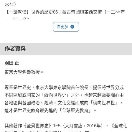
○○年）

【一讀就懂】世界的歷史06：蒙古帝國與東西交流（一二○○年
～一四○○年）

看更多
【中文版專業審定陣容】
石蘭梅／師範大學歷史系副教授、教育部「歷史文化學習網」
作者資料
建置與推廣計畫主持人

「生動活潑的章節設計與編排，讓歷史的情境躍然紙上，不必
羽田 正 
背誦與硬記，用更有趣的方式學歷史！」

東京大學名譽教授。

傅揚／台大歷史系助理教授

專業是世界史，東京大學東京學院首任院長。提倡將世界分成
「歷史包含無數的故事，但又不僅僅是故事。這套書透過漫畫
不同區域或國家的「縱向世界史」之外，也越來越需要關心由
的呈現，讓看故事和學歷史合而為一，使讀者能同時收獲趣
各地區與各國政治、經濟、文化交織而成的「橫向世界世」，
味、嚴謹知識和開闊視野。」

這才是世界史教育最先進的「全球歷史教育」。

查忻／國立臺北大學歷史學系專任副教授

其他著作《全景世界史》1~5（大月書店，2016年）、《全球化
「這是一套有趣的叢書，讓各年齡層的讀者在以時為序認識歷