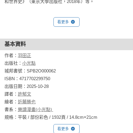
和世界史》（東京大學出版社，2018年）等。
史的過程中，又能以全球史的視角認識各地歷史發展間的關聯
性。」

看更多
【強力推薦】
Tey Cheng｜FB「小學生都看什麼書」版主

小熊媽張美蘭｜親職作家

基本資料
涂豐恩｜故事 StoryStudio 創辦人暨主編

作者：
羽田正
鄭俊德｜閱讀人社群主編

出版社：
小光點
蔡依橙｜陪你看國際新聞 創辦人

城邦書號：SPB2O000062

魏瑋志(澤爸)｜親職教育講師

ISBN：4717702299750

（以上依首字筆畫順序排列）

出版日期：2025-10-28

譯者：
許郁文
【必讀理由】
繪者：
近藤勝也
※ 超強口碑的「東大流」世界歷史學習漫畫！

書系：
樂讀漫畫(小光點) 
※ 整體規劃能夠徹底了解歷史的橫向關聯性！

規格：平裝 / 部份彩色 / 1932頁 / 14.8cm×21cm                
※ 章節設計活潑有趣，讓歷史事件變得生動！

※ 學習歷史的前線，符合當前課綱指導要領！

看更多