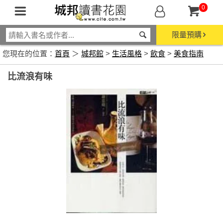
0
限量預購
您現在的位置：
首頁
＞
城邦館
>
生活風格
>
飲食
>
美食指南
比流浪有味