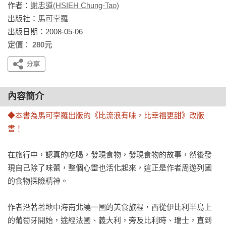
作者：
謝忠道(HSIEH Chung-Tao)
出版社：
馬可孛羅
出版日期：2008-05-06
定價： 280元
內容簡介
◆本書為馬可孛羅出版的《比流浪有味，比幸福更甜》改版
書！
在旅行中，認真的吃喝，發現食物，發現食物的故事，然後發
現自己除了味蕾，整個心靈也活化起來，這正是作者周遊列國
的食物探險精神。

作者沿著著地中海南北繞一圈的美食旅程，西從伊比利半島上
的葡萄牙開始，途經法國、義大利，旁及比利時、瑞士，直到