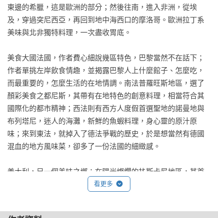
東邊的希臘，這是歐洲的部分；然後往南，進入非洲，從埃
及，穿過突尼西亞，再回到地中海西口的摩洛哥。歐洲拉丁系
美味與北非獨特料理，一次盡收胃底。

美食大國法國，作者費心細說幾區特色，巴黎當然不在話下；
作者單挑左岸飲食情趣，並揭露巴黎人上什麼館子、怎麼吃，
而最重要的，怎麼生活的在地情調。南法普羅旺斯地區，選了
顏彩美食之都尼斯，其帶有在地特色的創意料理，相當符合其
國際化的都市精神；西法則有西方人度假首選聖地的諾曼地與
布列塔尼，迷人的海灘，新鮮的魚蝦料理，身心靈的原汁原
味；來到東法，就掉入了德法爭戰的歷史，於是想當然有德國
混血的地方風味菜，卻多了一份法國的細緻感。

義大利，另一個美味之鄉：在陽光燦爛的扥斯卡尼地區，其首
府翡冷翠挾著中世紀大城的貴族美食傳統，歷經幾個世紀的淘
看更多
洗，此時的民間美食，讓人想起媽媽的味道；而在馳名世界的
肉醬義大利麵的發源地波隆那，作者經人指點，走訪那種偏僻