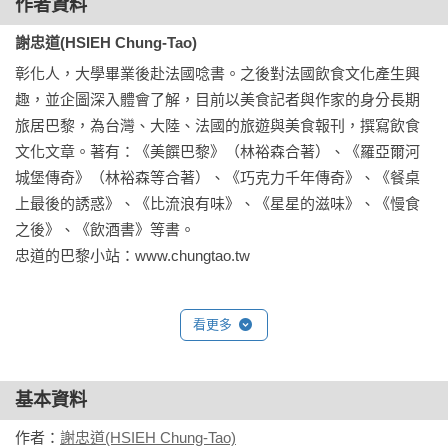
作者資料
隱密的尋常小館子，卻一睹創造義大利食物傳統的靈感泉源。

謝忠道(HSIEH Chung-Tao)
因為溫德斯的電影而紅火起來的葡萄牙首都里斯本，面臨大西
彰化人，大學畢業後赴法國唸書。之後對法國飲食文化產生興
洋，其揚帆待發、發現新世界的豪氣裡，卻隱隱有一股流浪的
趣，並企圖深入體會了解，目前以美食記者與作家的身分長期
慾望，透著離別傷感的滋味，這一切都表現在它的食物特色
旅居巴黎，為台灣、大陸、法國的旅遊與美食報刊，撰寫飲食
中。

文化文章。著有：《美饌巴黎》（林裕森合著）、《羅亞爾河
城堡傳奇》（林裕森等合著）、《巧克力千年傳奇》、《餐桌
瑞士的日內瓦，是個重要國際組織的總部所在地，國際化不在
上最後的誘惑》、《比流浪有味》、《星星的滋味》、《慢食
話下，高檔美食當然所在多有，作者卻單挑日內瓦傍臨湖泊的
之後》、《飲酒書》等書。

特色，由此介紹夏日清爽的湖魚餐。

忠道的巴黎小站：www.chungtao.tw
希臘愛琴海上的小島繁星點點，遊人如織，作者在某座小島的
餐廳中，就著變化多端的一碟碟令人驚豔的小菜、小點，然後
看更多
不由自主一口口小酒就喝將了起來。

國人較為陌生的北非料理，那種濃郁香料所交織的神秘與驚
基本資料
奇，總讓初次接觸者目眩神迷，作者沿尼羅河航行，在千年古
作者：
謝忠道(HSIEH Chung-Tao)