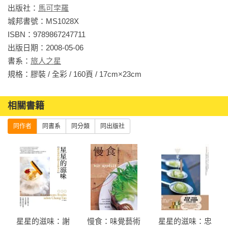
蹟林立的現代埃及中，探訪埃及的在地美食。而另一個歐洲人
出版社：
馬可孛羅
度假南走的選擇之一，突尼西亞，舊城區如同迷宮，咖啡館水
城邦書號：MS1028X

煙煙霧繚繞，市集中的甜點區是阿拉伯世界的創意聖地，更不
ISBN：9789867247711

要說那種美味的阿拉伯主食「古斯古斯」，在這兒，家家有都
出版日期：2008-05-06

自己的秘方食譜！

書系：
旅人之星
規格：膠裝 / 全彩 / 160頁 / 17cm×23cm                
在旅行中，認真的吃喝，發現食物，發現食物的故事，然後發
現自己除了味蕾，整個心靈也活化起來，這正是作者周遊列國
相關書籍
的食物探險精神。

同作者
同書系
同分類
同出版社
每一篇飲食行腳，都附上餐廳推薦名單，有利讀者按圖索驥。
星星的滋味：謝
慢食：味覺藝術
星星的滋味：忠