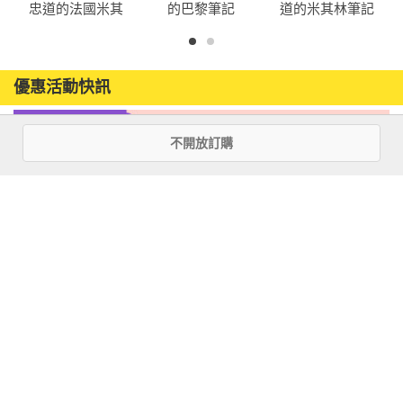
忠道的法國米其
的巴黎筆記
道的米其林筆記
林筆記
優惠活動快訊
不開放訂購
注意事項
若有任何購書問題，請參考
FAQ