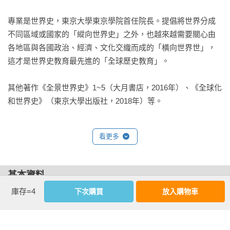
本系列以「剖析世界歷史的構造」為主軸、「輕鬆學習全球歷
史」為宗旨而設計。

專業是世界史，東京大學東京學院首任院長。提倡將世界分成
不同區域或國家的「縱向世界史」之外，也越來越需要關心由
｜首創橫向歷史 X 縱向歷史的世界史｜

各地區與各國政治、經濟、文化交織而成的「橫向世界世」，
橫向（水平）的世界史＝各地區與各國之間的關聯性

這才是世界史教育最先進的「全球歷史教育」。

縱向（垂直）的世界史＝各國、各地區的歷史

從「全新的角度」了解歷史，是與時俱進的最新歷史學習方
其他著作《全景世界史》1~5（大月書店，2016年）、《全球化
法。

和世界史》（東京大學出版社，2018年）等。
｜趣味的小知識專欄｜

˙「如果漫畫」：如果全世界的領導人指揮合唱團的話……

看更多
˙「課外教學」：歷史之外的有生活趣味題，例如，地球暖化與
世界的變化。

基本資料
˙「羽田老師教教我！」：在這個小專欄裡，由羽田 正教授解答
各種有趣的歷史冷知識，例如，「拉丁美洲常見的「發展性獨
庫存=4
下次購買
放入購物車
作者：
羽田正
裁」是什麼？」、「達賴喇嘛是何等存在？」等。

出版社：
小光點
城邦書號：SPB2O000075

【全系列一覽】共20集＋別冊（2025年7月起陸續出版！）
