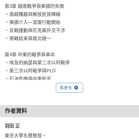
【必讀理由】

第3章 越南戰爭與美國的失敗

※ 超強口碑的「東大流」世界歷史學習漫畫！

・南越獨裁與解放民族陣線

※ 整體規劃能夠徹底了解歷史的橫向關聯性！

・美國介入—滾雷行動開始

※ 章節設計活潑有趣，讓歷史事件變得生動！

・反戰運動與尼克森外交干涉

※ 學習歷史的前線，符合當前課綱指導要領！

・南戰結束與南北統一

※ 不受年齡限制！輕鬆學習全球歷史的叢書！

※ 近藤勝也（吉卜力工作室）繪製精美封面！

第4章 中東的戰爭與革命

・埃及的納瑟與第二次以阿戰爭

【系列特色】

・第三次以阿戰爭與PLO

｜漫畫歷史故事，無壓力學習｜

・石油危機與中東和平

透過生動有趣的漫畫，了解人類起源到古文明的發展，精采的
・伊朗革命與兩伊戰爭

看更多
劇情與詳實的畫風引人入勝。

並收錄珍貴的文物照片，以系統性的編排與充滿趣味的企畫，
興奮雀躍的課外教學

帶領讀者猶如身歷其境，沉浸在歷史長河中。

作者資料
讓我們多學一點「地球暖化與世界的變化」

羽田老師教教我！（Q&A）
｜全新觀點與視野的世界史｜

羽田 正 
在高度全球化的今天，了解世界的「綜合歷史」非常重要！

東京大學名譽教授。
