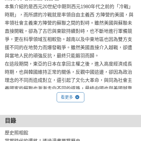
本集介紹的是西元20世紀中期到西元1980年代之前的「冷戰」
時期」，而所謂的冷戰就是率領自由主義西 方陣營的美國，與
率領社會主義東方陣營的蘇聯之間的對峙。雖然美國與蘇聯未
直接開戰，卻為了古巴與東歐持續對峙，也不斷地進行軍備競
爭，更在科學領域互相較勁。越南以及中東地區也因為雙方支
援不同的在地勢力而爆發戰爭。雖然美國直接介入越戰，卻遭
與當地人民的頑強反抗，最終只能鍛羽而歸。

在這段期間，東亞的日本在拿回主權之後，進入高度經濟成長
時期，也與韓國維持正常的關係，反觀中國這邊，卻因為政治
理念的不同而造成對立，還引起了文化大革命，與同為社會主
義國家的蘇聯也漸漸走向不同的道路，最終中國也與美國越靠
越近。中日之間也簽定了和平條約。就在這段期間，非洲也繼
看更多
亞洲之後，陸續出現擺脫帝國主義與殖民統治的國家，這也是
史上首次陸地上幾乎都由獨立國家所佔領的時期。在這些國家
目錄
之中，也有與東西陣營保持距離的國家。

建議各位家長與孩子一起瀏覽西元1980年代的世界地圖，看看
歷史照相館

地圖上的國家採取了哪些不同的立場吧。

掌握時代的遷移！透過漫畫導覽歷史
