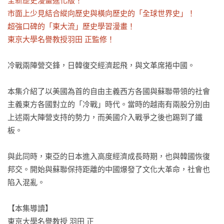
全新歷史漫畫進化版！

市面上少見結合縱向歷史與橫向歷史的「全球世界史」！

超強口碑的「東大流」歷史學習漫畫！

東京大學名譽教授羽田 正監修！
冷戰兩陣營交鋒，日韓復交經濟起飛，與文革席捲中國。

本集介紹了以美國為首的自由主義西方各國與蘇聯帶領的社會
主義東方各國對立的「冷戰」時代。當時的越南有兩股分別由
上述兩大陣營支持的勢力，而美國介入戰爭之後也踢到了鐵
板。

與此同時，東亞的日本進入高度經濟成長時期，也與韓國恢復
邦交。開始與蘇聯保持距離的中國爆發了文化大革命，社會也
陷入混亂。

【本集導讀】

東京大學名譽教授 羽田 正
