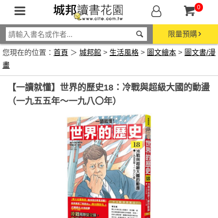
0
限量預購
您現在的位置：
首頁
＞
城邦館
>
生活風格
>
圖文繪本
>
圖文書/漫
畫
【一讀就懂】世界的歷史18：冷戰與超級大國的動盪
（一九五五年～一九八〇年）