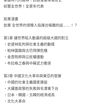
綜覽全世界！全景年代表

【中文版專業審定】

李文成／歷史講師、作者

如果漫畫

「歷史本身是迷人的劇本，而漫畫，絕對是最能讓枯燥的文件
如果 全世界的領導人指揮合唱團的話……！？

檔案，成為一段段生動演釋、讓讀者身歷其境的呈現方式。這
套世界史，除了影響大格局的史詩，也有最令人讚嘆的細
第1章 讓世界陷入動盪的超級大國的對立

節。」

・史達林批判與社會主義的動搖

・柏林圍牆與古巴飛彈危機

【強力推薦】

・金恩牧師與公民權運動

Tey Cheng｜FB「小學生都看什麼書」版主

・布拉格之春與中蘇武力衝突

小熊媽張美蘭｜親職作家

涂豐恩｜故事 StoryStudio 創辦人暨主編

第2章 中國文化大革命與東亞的發展

鄭俊德｜閱讀人社群主編

・中國的社會主義國家建設

蔡依橙｜陪你看國際新聞 創辦人

・大躍進政策的失敗與毛澤東下台

魏瑋志(澤爸)｜親職教育講師

・日本、韓國、北韓的經濟成長

（以上依首字筆畫順序排列）

・文化大革命
