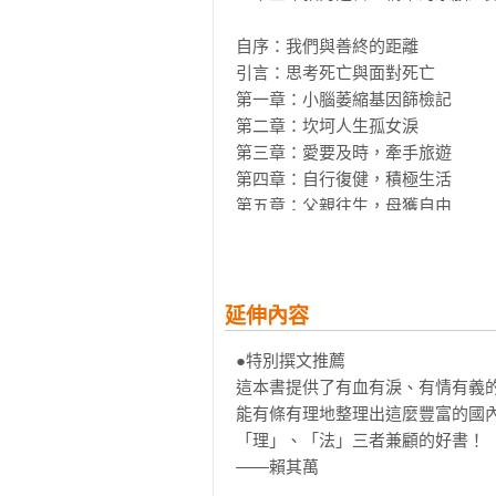
母親擅長瑜珈，在家積極復健，於
自序：我們與善終的距離

咳的地步。因為生命失去了意義，
引言：思考死亡與面對死亡

善終。經過三星期的漸進式斷食後，
第一章：小腦萎縮基因篩檢記

——畢柳鶯

第二章：坎坷人生孤女淚          

第三章：愛要及時，牽手旅遊

行醫超過四十年的畢柳鶯醫師，親耳
第四章：自行復健，積極生活            
第五章：父親往生，母獲自由

母親家族有小腦萎縮症病史，這是
第六章：與看護相伴的日子

天，畢柳鶯帶著行李，從台中自宅
第七章：自主善終的抉擇

的她，展開行醫以來最奇幻的一趟旅
第八章：愛的極致是放手

第九章：斷食過程

延伸內容
這是母親教導她的最後一堂生死課。
第十章：生前告別式

●特別撰文推薦

第十一章：三個葬禮，三樣情

現代社會有許多意外、疾病以及醫
這本書提供了有血有淚、有情有義
第十二章：拔管善終的意外之旅

沒有意義的歹活著。當生命僅餘痛
能有條有理地整理出這麼豐富的國
第十三章：善終權利立法之進展

主善終的權利？

「理」、「法」三者兼顧的好書！

第十四章：不得安樂死的自力救濟

——賴其萬

畢醫師說：死亡的過程也是醫療的一