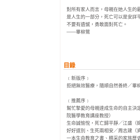
對所有家人而言，母親在她人生的
是人生的一部分，死亡可以是安詳
不要有遺憾，勇敢面對死亡。

——畢柳鶯

●感動推薦

江盛（婦產科醫師，安樂死立法推動
李崇建（作家，資深生命教育工作者
目錄
周志建（資深心理師，故事療癒作家
常佑康（台北慈濟醫院預立醫療照護
﹝新版序﹞

畢恆達（臺灣大學建築與城鄉研究所
拒絕無效醫療，隨順自然善終／畢柳
賴其萬（和信醫院醫學教育講座教授
譚敦慈（臨床毒物科護理師）

﹝推薦序﹞

蘇絢慧（諮商心理師）

幫忙摯愛的母親達成生命的自主決
（依姓氏筆劃排序）

院醫學教育講座教授）

生命誠愉悅，死亡歸平靜／江盛（婦
●關於本書

好好道別、生死兩相安／周志建（資
藉著我的筆，母親繼續精采的活著。
一本生命教育之書、精采的家族歷史