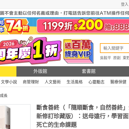
登入
吳毅平
原創
東
原創
Rewire
外版館
套書館
文學小說
商管理財
人文藝術
生活風格
心靈勵志
醫療保健
成長
斷食善終（「隨順斷食，自然善終」
新修訂珍藏版）：送母遠行，學習面
死亡的生命課題