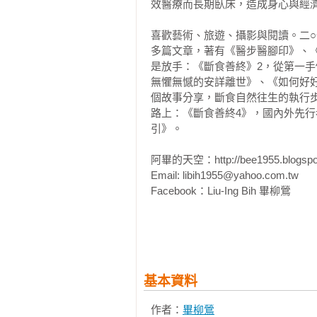
效醫療而長期臥床，造成身心與經濟
喜歡藝術、旅遊、攝影與閱讀。二
多篇文章，著有《醫步醫腳印》、
是放手：《斷食善終》2，從第一
無懼無憾的安詳離世》、《如何好
個故事分享，斷食自然往生的執行
路上：《斷食善終4》，國內外先
引》。

阿畢的天空：http://bee1955.blogspot
Email: libih1955@yahoo.com.tw

Facebook：Liu-Ing Bih 畢柳鶯

相關著作：《走在推廣善終的路上
的最佳指引（《斷食善終4》）》
驗、十八個故事分享，斷食自然往
是放手——《斷食善終》2，從第
基本資料
嚴、無懼無憾的安詳離世》《斷食
作者：
畢柳鶯