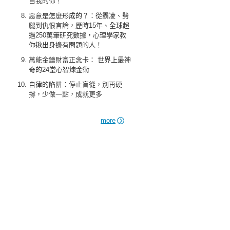
自我的你！
惡意是怎麼形成的？：從霸凌、劈
腿到仇恨言論，歷時15年、全球超
過250萬筆研究數據，心理學家教
你揪出身邊有問題的人！
萬能金鑰財富正念卡： 世界上最神
奇的24堂心智煉金術
自律的陷阱：停止盲從，別再硬
撐，少做一點，成就更多
more