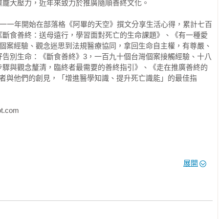
龐大壓力，近年來致力於推廣隨順善終文化。

○一一年開始在部落格《阿畢的天空》撰文分享生活心得，累計七百
《斷食善終：送母遠行，學習面對死亡的生命課題》、《有一種愛
手個案經驗、觀念迷思到法規醫療協同，拿回生命自主權，有尊嚴、
好告別生命：《斷食善終》3，一百九十個台灣個案接觸經驗、十八
步驟與觀念釐清，臨終者最需要的善終指引》、《走在推廣善終的
行者與他們的創見，「增進醫學知識、提升死亡識能」的最佳指
.com

：國內外先行者與他們的創見，「增進醫學知識、提升死亡識能」
展開
《如何好好告別生命：《斷食善終》3，一百九十個台灣個案接觸經
生的執行步驟與觀念釐清，臨終者最需要的善終指引》《有一種愛
一手個案經驗、觀念迷思到法規醫療協同，拿回生命自主權，有尊
善終——送母遠行，學習面對死亡的生命課題》