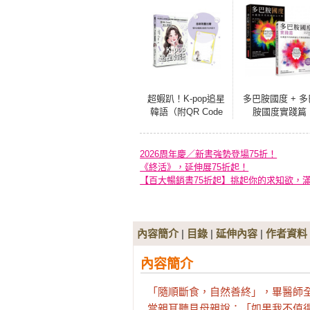
超蝦趴！K-pop追星
多巴胺國度 + 多
韓語（附QR Code
胺國度實踐篇
線上音檔）（首刷
限量加贈看本命幾
萬次都想大尖叫透
2026周年慶／新書強勢登場75折！
卡）
《終活》，延伸展75折起！
【百大暢銷書75折起】挑起你的求知欲，
內容簡介
|
目錄
|
延伸內容
|
作者資料
內容簡介
「隨順斷食，自然善終」，畢醫師全
當親耳聽見母親說：「如果我不值得