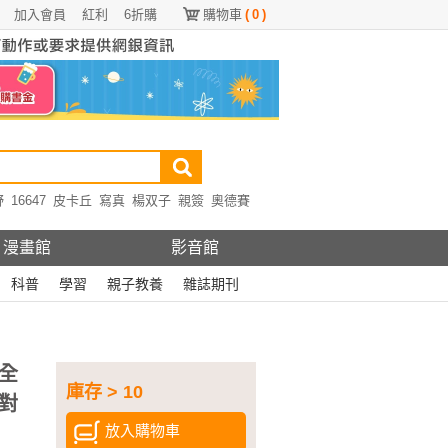
加入會員
紅利
6折購
購物車
(
0
)
野
16647
皮卡丘
寫真
楊双子
親簽
奧德賽
漫畫館
影音館
科普
學習
親子教養
雜誌期刊
全
庫存 > 10
對
放入購物車