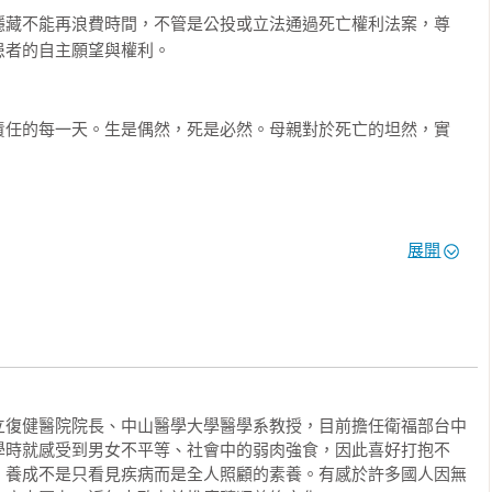
面對疾病的樂觀與毅力、豁達面對死亡的勇氣與智慧、斷食善終的
隱藏不能再浪費時間，不管是公投或立法通過死亡權利法案，尊
／作者弟弟 畢恆達（國立臺灣大學建築與城鄉研究所退休教授）

終是沒有辦法中的辦法，凸顯尊嚴善終法立法的迫切性。……希望
者的自主願望與權利。

博生婦產科診所醫師）

死亡議題，為善終作準備。並督促政府以及醫界順應民意及世界潮
更具有人道自由的國家。

責任的每一天。生是偶然，死是必然。母親對於死亡的坦然，實
親家族遺傳的小腦萎縮症，到母親如何勇敢面對死亡；也從如何幫
斷食善終的歷程，到探討台灣現階段有關善終議題的現況以及可以
所推薦

與思考，一段段特殊的學習經驗，以醫者和女兒纖細的觀察，娓娓
醫療抉擇意願書」辦法及表格

性的探討。

感謝畢醫師出這本書，我想，這本書會是將來無數個家庭去面對
表格

展開
寶典。

年三月十三日提案）
已；從此刻起，讓我們一起為自己及家人的生命尊嚴，慎重思考，
的家族歷史，從個人的生命遭遇，關注個人的生命史，充滿人性
癒的能量。對於台灣社會，對於生命的眼光，都是一本重要的
立復健醫院院長、中山醫學大學醫學系教授，目前擔任衛福部台中
學時就感受到男女不平等、社會中的弱肉強食，因此喜好打抱不
，養成不是只看見疾病而是全人照顧的素養。有感於許多國人因無