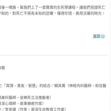
最後一哩路，幫我們上了一堂寶貴的生死學課程。讓我們見證死亡
平和的，對死亡不再有未知的恐懼，懂得珍惜、善用活著的時光，
展開
者）

）

）

諮商門診醫師）

退休教授）

鶯

）

定:「真情、勇氣、智慧」的結合／賴其萬（神經內科醫師，和信醫
產科醫師，安樂死立法推動者）

深心理師、故事療癒作家）



／李崇建（作家，資深生命教育工作者）
