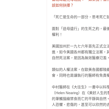
該如何抉擇？
「死亡是生命的一部分，思考死亡就
面對「送母遠行」的生死之約，最
權利！

美國加州於一九七六年首先正式立法，名稱
進，如今美國各州都有獨立法案，
自然死法案，是因為無效醫療氾濫，
類似的人權法案，在歐美各國都陸
會，同時也是讓執行的醫師有免責權
中村醫師在《大往生》一書中以科
（Helen Nearing）在《美好人生的摯愛
的筆觸描繪禁食而亡的平靜與自然
人恐懼、悲傷的，甚至可以欣然的去