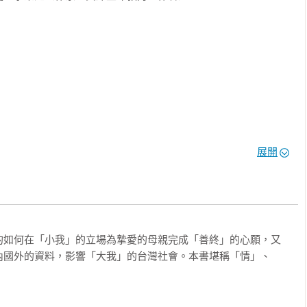
八十三歲時惡化到日常生活完全無法自理、不會翻身、進食容易嗆
每日要忍受各種痛苦與不便，病情只會更急遽惡化，選擇斷食自主
在家人的陪伴中安詳往生。我帶著忐忑的心情陪伴、照護……

聽母親說：當我不值得活了，你要幫助我解脫。



一種小腦退化的遺傳性疾病，目前尚無有效治療藥物。二○二○年冬
展開
前往一小時車程的台北娘家，赴一個最遙遠的生死之約。六十五歲
程──陪伴八十三歲的母親斷食，走完人生最後一哩路……



療的介入造成越來越多的人失去意識、重度癱瘓、依賴維生系統而
的如何在「小我」的立場為摯愛的母親完成「善終」的心願，又
苦，不再有樂趣，且造成家人和社會的重大負擔時，人們是否有自
內國外的資料，影響「大我」的台灣社會。本書堪稱「情」、
部分。
