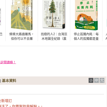
巴
條條大路通羅馬，
找樹的人2：台灣巨
停止孤獨內耗：每
但你可以不去羅
木地圖全紀錄（震
個人的孤獨都是量
馬：選擇所愛，享
撼全台紀錄片《神
身訂製，從閱己、
受所選，你就是自
木之島》故事源頭∕
越己到悅己的人生
己的指南針
徐嘉君第一手紀
必經之路【孤獨內
錄）
耗者的自癒小本
本】
滿足閱讀癮！
|
基本資料
新增訂

活了，你要幫助我解脫。」
