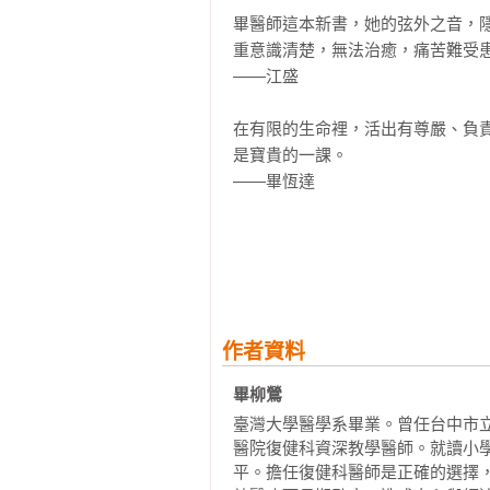
後記／母親雖死猶生，與父親和解

書寫此書的目的，是分享母親積極
畢醫師這本新書，她的弦外之音，
最寶貴的一課：母親對於死亡的坦然
過程以及家人支持的重要。斷食善
重意識清楚，無法治癒，痛苦難受患
生與死的難題／作者先生 黃東曙（
喚起更多民眾的注意，平時就討論
——江盛

母親與我們

流，通過尊嚴善終法案，讓台灣成為
在有限的生命裡，活出有尊嚴、負
附錄：

全書從畢柳鶯醫師母親的身世、母
是寶貴的一課。

壹、讀者的迴響與疑問

助母親斷食想法的由來、陪伴母親
——畢恆達

貳、「在宅善終友善團隊」居家護理
再努力的空間。畢醫師將這些歷程
參、簽署「預立安寧緩和醫療暨維生
道來……除了有感性的故事，更有理
面對生死、臨終陪伴，很不容易。
肆、簽署「預立醫療決定書」辦法及
家人重病、臨終時，最好的臨終陪伴
伍、《尊嚴善終法草案》（二○二○
讓我們不只是讀一個感人的故事而
——周志建

並且付諸行動。
這是一本生命教育之書，也是精采
作者資料
的關懷，將生命視為整體，充滿療
書。

畢柳鶯 
——李崇建
臺灣大學醫學系畢業。曾任台中市
醫院復健科資深教學醫師。就讀小
平。擔任復健科醫師是正確的選擇