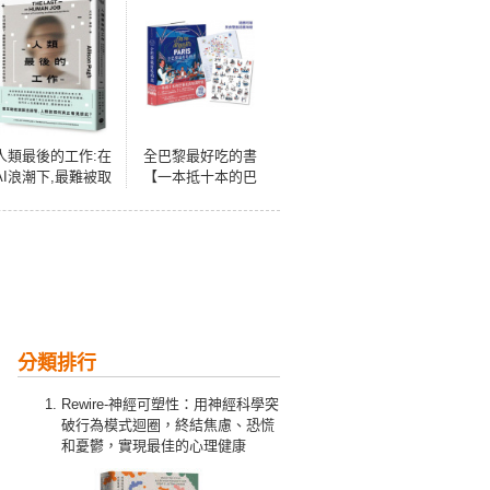
人類最後的工作:在
全巴黎最好吃的書
AI浪潮下,最難被取
【一本抵十本的巴
代也最受威脅的工
黎美食知識聖
作能力
經！】
分類排行
Rewire-神經可塑性：用神經科學突
破行為模式迴圈，終結焦慮、恐慌
和憂鬱，實現最佳的心理健康