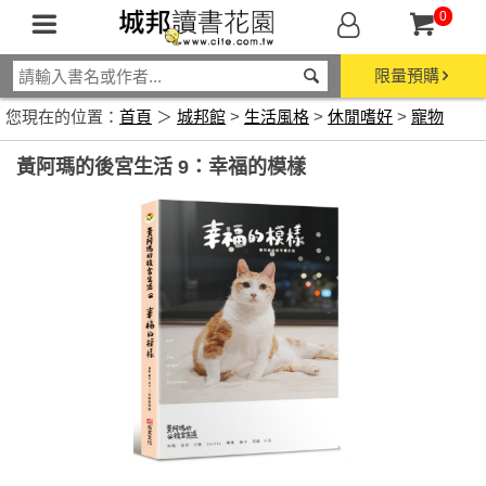
0
限量預購
您現在的位置：
首頁
＞
城邦館
>
生活風格
>
休閒嗜好
>
寵物
黃阿瑪的後宮生活 9：幸福的模樣