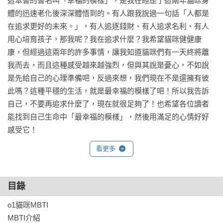
這本書的書名叫「幸福的模樣」，是我在經歷了這兩年貓咪身
體的迅速老化後深深體悟到的。有人跟我說過一句話「人都是
在追求更好的未來。」，有人追逐錢財、有人追求名利、有人
用心培育孩子，那我呢？我在追求什麼？我希望貓咪健健康
康，但經過這兩年的許多事情，讓我知道貓咪們有一天終將離
我而去，而且這種感受越來越強烈，但與其說是憂心，不如說
是先給自己的心理準備吧，反過來想，我們現在不是還擁有彼
此嗎？這種平穩的生活，就是最幸福的模樣了吧！所以我告訴
自己，不要再追求什麼了，現在就很足夠了！也希望各位讀者
能找到自己生命中「最幸福的模樣」，然後用滿足的心情好好
感受它！

看更多
【志銘的話】

過往的作品相比，這本書的內容確實沈重了不少。多了好多醫
療紀錄、意外事件、退化的跡象，也多了許多焦慮與擔心。但
目錄
同時，這些紀錄讓養貓的現實面變得更加清晰，也更真實。後
o1貓咪MBTI

宮從來就不只是可愛的日常，而是由一群貓咪與一群人一起生
MBTI介紹

活、一起老去、一起面對課題所組成的空間。
