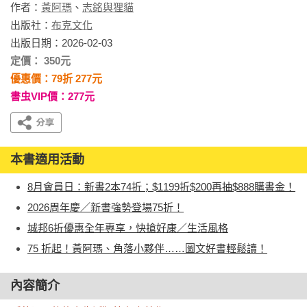
作者：
黃阿瑪
、
志銘與狸貓
出版社：
布克文化
出版日期：2026-02-03
定價： 350元
優惠價：79折 277元
書虫VIP價：277元
本書適用活動
8月會員日：新書2本74折；$1199折$200再抽$888購書金！
2026周年慶／新書強勢登場75折！
城邦6折優惠全年專享，快搶好康／生活風格
75 折起！黃阿瑪、角落小夥伴……圖文好書輕鬆讀！
內容簡介