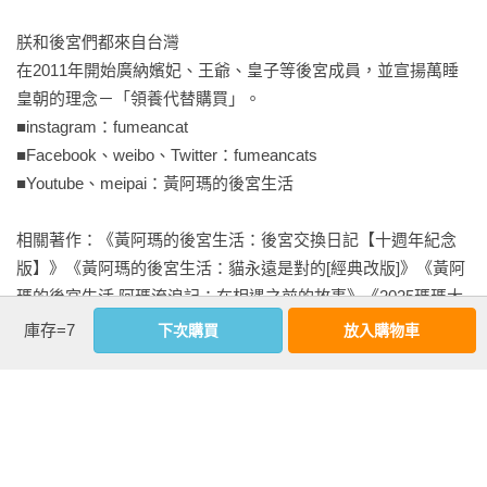
柚子13歲

的那種貓，而是會在一旁觀察、確定你無害後，再輕輕靠近。
浣腸11歲

那份謹慎又渴望親近的矛盾感，正是她最可愛的地方。

朕和後宮們都來自台灣

小花7歲

在2011年開始廣納嬪妃、王爺、皇子等後宮成員，並宣揚萬睡
★嚕嚕——ESTP精力充沛的企業家

皇朝的理念－「領養代替購買」。

o5奴才與小幫手

 (2007/07.14出生，男生，巨蟹座)

■instagram：fumeancat

妙妙妙私訊(七)
嚕嚕的「E」有多明顯，大概所有熟悉後宮的人都心知肚明。他
■Facebook、weibo、Twitter：fumeancats

對人類的信任與依賴，沒有目的，沒有交換條件。他就是單純
■Youtube、meipai：黃阿瑪的後宮生活

需要人就這麼簡單。也因為如此，他總是在找人。哪怕已經十
八歲了，嚕嚕依然每天都像有滿滿的行程表一樣。有人在的時
相關著作：《黃阿瑪的後宮生活：後宮交換日記【十週年紀念
候，他就會從貓窩裡走出來現身；沒人時，他也常常會主動尋
版】》《黃阿瑪的後宮生活：貓永遠是對的[經典改版]》《黃阿
找。像是在確認整個世界是否安然無恙。對他來說，探索並不
瑪的後宮生活 阿瑪流浪記：在相遇之前的故事》《2025瑪瑪大
是冒險，

眼掛曆》《黃阿瑪去哪了？》《黃阿瑪的後宮生活 貓咪超有事
庫存=7
下次購買
放入購物車
4-夢之船》《黃阿瑪的後宮生活8：最珍惜的時光》《黃阿瑪的
★柚子——ESFJ出色的管理者

後宮生活  貓咪超有事3-貓貓美食救援計畫》《2023 Lazy Cats
 (2013/09.20出生，男生，處女座)

瑪瑪手帳》《2023貓貓的生活哲學 瑪瑪明信片桌曆》《2023貓
柚子從小開始，就展現出那份鬼靈精怪的特質。幾乎沒有什麼
貓的躺平哲學 瑪瑪掛曆》《黃阿瑪的後宮生活 貓咪超有事2-尋
能讓他害怕的事。在後宮，他就是那個勇敢的小冒險家。他熱
找灰胖之旅》《黃阿瑪的後宮生活：阿瑪建國史(經典改版)》