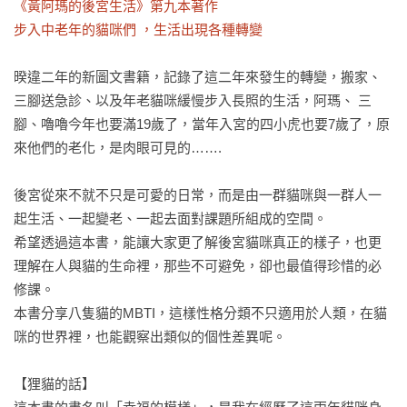
《黃阿瑪的後宮生活》第九本著作

步入中老年的貓咪們 ，生活出現各種轉變
暌違二年的新圖文書籍，記錄了這二年來發生的轉變，搬家、
三腳送急診、以及年老貓咪緩慢步入長照的生活，阿瑪、 三
腳、嚕嚕今年也要滿19歲了，當年入宮的四小虎也要7歲了，原
來他們的老化，是肉眼可見的…….

後宮從來不就不只是可愛的日常，而是由一群貓咪與一群人一
起生活、一起變老、一起去面對課題所組成的空間。

希望透過這本書，能讓大家更了解後宮貓咪真正的樣子，也更
理解在人與貓的生命裡，那些不可避免，卻也最值得珍惜的必
修課。

本書分享八隻貓的MBTI，這樣性格分類不只適用於人類，在貓
咪的世界裡，也能觀察出類似的個性差異呢。

【狸貓的話】
