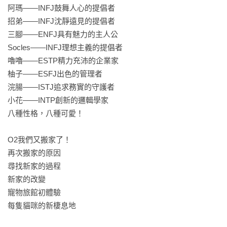
阿瑪——INFJ鼓舞人心的提倡者

希望透過這本書，能讓大家更了解後宮貓咪們真正的樣子，也
招弟——INFJ沈靜遠見的提倡者

更理解在人與貓的生命裡，那些不可避免、卻也最值得珍惜的
三腳——ENFJ具有魅力的主人公

必修課。

Socles——INFJ理想主義的提倡者

嚕嚕——ESTP精力充沛的企業家

 【後宮貓咪MBTI 大公開】

柚子——ESFJ出色的管理者

浣腸——ISTJ追求務實的守護者

★阿瑪——INFJ鼓舞人心的提倡者

小花——INTP創新的邏輯學家

(2007/01.07出生，男生，摩羯座)

八種性格，八種可愛！

阿瑪對新玩具一向興趣缺缺，這一點從很久以前就沒改變過。
阿瑪不排斥別

O2我們又搬家了！

人靠近，卻也很少主動接近任何人。陌生人若來找他，他大多
再次搬家的原因

淡定以對，但平時可不會特地去討誰的注意。這種含蓄、溫柔
尋找新家的過程

又有點神秘的性格，正是典型 INFJ 的寫照。

新家的改變

寵物旅館初體驗

★招弟——INFJ沈靜遠見的提倡者

每隻貓咪的新棲息地

 (2011/06.01出生，女生， 雙子座)

招弟的內向，是那種相安無事就好的類型。她不是怕人，而是