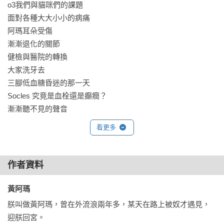
o3我們與貓咪們的課題

單純覺得麻煩，喜歡照自己的節奏過日子。 不過情況需要，她
面對各種大大小小的病痛

依然能展現出得體的社交能力，只是對她來說，這是種用完要
阿瑪耳朵受傷

回家充電的行為。那種社交後的小疲憊感，正是典型 INFJ 的寫
漸漸退化的關節

照。

健檢與醫院的轉換

大家洗牙去

★三腳——ENFJ具有魅力的主人公

三腳低血糖昏迷的那一天

(2007/08.04出生，女生，獅子座)

Socles 究竟是血栓還是癲癇？

熟悉後宮的人都知道，三腳是一隻極度親人又愛撒嬌的貓。她
漸漸聽不見的聲音

對新事物的反應，也同樣充滿好奇與信任。無論是新玩具、陌
最後的小結語

生的味道，還是第一次來訪的攝影機，三腳總是會主動上前聞
看更多
聞看，那份對世界的熱情與開放心態，正是 ENFJ 與生俱來的
O4平穩的生活

魅力之一。

阿瑪19歲

作者資料
招弟15歲

★ Socles  ——INFJ理想主義的提倡者

三腳19歲

黃阿瑪 
(2010/04.20出生，女生，金牛座)

Socles 16歲

若要列出後宮裡最親人又最溫柔的成員，Socles 絕對榜上有
朕叫做黃阿瑪，曾在外流浪兩年多，某天在路上被奴才遇見，
嚕嚕19歲

名。Socles這份親人帶著一點靦腆與慢熟。她不是立刻奔向你
迎朕回宮。
