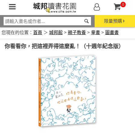
0
限量預購
您現在的位置：
首頁
＞
城邦館
>
親子教養
>
童書
>
圖畫書
你看看你，把這裡弄得這麼亂！（十週年紀念版）