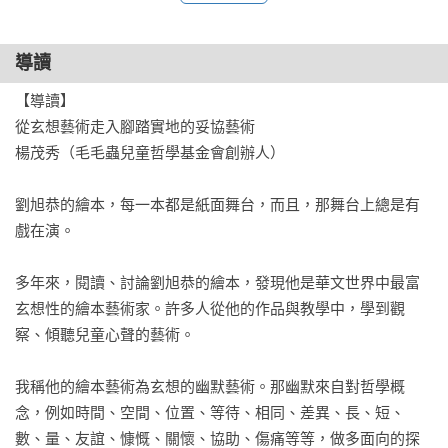
適讀年齡：0-6歲（學齡前）、7-8歲（國小一至二年級）

學習領域：語文-國語、社會、藝術

導讀
議　　題：環境、閱讀素養
【導讀】

從玄想藝術走入腳踏實地的妥協藝術

楊茂秀（毛毛蟲兒童哲學基金會創辦人）

劉旭恭的繪本，每一本都是紙面舞台，而且，那舞台上總是有
戲在演。

多年來，閱讀、討論劉旭恭的繪本，發現他是華文世界中最富
玄想性的繪本藝術家。許多人從他的作品與教學中，學到觀
察、傾聽兒童心聲的藝術。

我稱他的繪本藝術為玄想的幽默藝術。那幽默來自對哲學概
念，例如時間、空間、位置、等待、相同、差異、長、短、
數、量、友誼、慷慨、關懷、協助、傷痛等等，做多面向的探