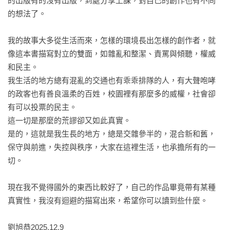
的出版有的沒有出版，到處分享上課，對自己的創作也有不同
的想法了。

我的故事大多從生活而來，怎樣的環境長出怎樣的創作者，就
像這本書描寫對立的雙面，如雜亂和整潔、責罵與傾聽，權威
和民主。

我生活的地方總有混亂的交通也有乖乖排隊的人，有大聲咆哮
的政客也有善良溫柔的百姓，校園裡有那麼多的威權，社會卻
有可以投票的民主。

這一切是那麼的荒謬卻又如此真實。

是的，這就是我生長的地方，總是交雜參半的，混合新和舊，
保守與前進，失控與秩序，大家在這裡生活，也承擔所有的一
切。

現在我不覺得國外的東西比較好了，自己的作品畢竟帶有某種
真實性，我沒有迴避的描寫出來，希望你可以讀到些什麼。

劉旭恭2025.12.9