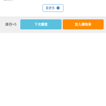
看更多
庫存=5
下次購買
放入購物車
延伸內容
驚喜推薦

吳文君｜繪本書評

海狗房東｜繪本工作者

游珮芸｜台東大學兒童文學研究所所長

楊茂秀｜毛毛蟲兒童哲學基金會創辦人

劉清彥｜資深兒童文學工作者

蔡幸珍｜資深閱讀推手

蔡淑媖｜兒童文學工作者

賴嘉綾｜作家、繪本評論人

（依姓名筆畫排列）

看更多
【推薦語】
