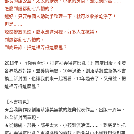
部長的辦公室、太太的廚房、小孩的房間、流浪漢的窩……

怎麼到處都亂七八糟的？

還好，只要每個人動動手整理一下，就可以收拾乾淨了！

但是……

煙囪排放黑煙，髒水流進河裡，好多人在抗議，

到處都亂七八糟的，

到底是誰，把這裡弄得這麼亂？
2016年，《你看看你，把這裡弄得這麼亂！》首度出版，引發
各界熱烈討論，並獲獎無數。10年過後，劉旭恭將重新為本書
換上新封面，也讓我們來一起看看，10年過去了，又是誰，把
這裡弄得這麼亂？

【本書特色】

★金鼎獎作家劉旭恭獲獎無數的經典代表作品，出版十周年，
以全新封面重現。

★從總統、部長、部長太太、小孩到流浪漢……，到底是誰把
這裡弄得這麼亂？重複循環的趣味，隱含著小小幽默與深刻寓