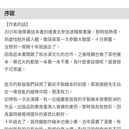
序跋
【作者的話】

2015年我帶著這本書的樣書去參加波隆那書展，那時很熱情，
到處唸給外國人聽，像球員第一次參觀大聯盟，十分興奮。

沒想到一晃眼十年就過去了。

因為這本書開啟了和水滴文化的合作，之後陸續也做了其他幾
本，模式大約都是一本賣一本不賣，為什麼會這樣呢？感覺很
不可思議。

這次的新版我們採用了最初手製繪本的封面，那是總統先生站
在一堆很亂的線條中間，簡潔有力。

記得有一次去演講，有一位插畫家說我的手製繪本很像歐洲的
作品，出版品則像是臺灣人會做的東西。那時我有些挫折，因
為當時總覺得國外的東西比較好。

十年過去了，我持續創作繪本也做小書，去年還畫了漫畫，有