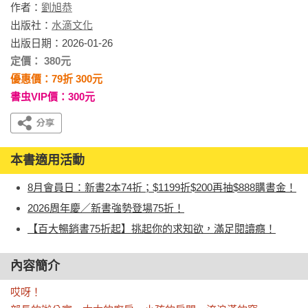
作者：
劉旭恭
出版社：
水滴文化
出版日期：2026-01-26
定價： 380元
優惠價：79折 300元
書虫VIP價：300元
本書適用活動
8月會員日：新書2本74折；$1199折$200再抽$888購書金！
2026周年慶／新書強勢登場75折！
【百大暢銷書75折起】挑起你的求知欲，滿足閱讀癮！
內容簡介
哎呀！
