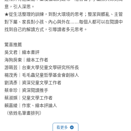
意，引人深思。

★從生活整理的訓練，到對大環境的思考；整潔與髒亂、主管
對下屬、家長對小孩、內心與外在……每個人都可以在閱讀中
找到自己的解讀方式，引導讀者多元思考。

驚喜推薦

吳文君｜繪本書評

海狗房東｜繪本工作者

游珮芸｜台東大學兒童文學研究所所長

楊茂秀｜毛毛蟲兒童哲學基金會創辦人

劉清彥｜資深兒童文學工作者

蔡幸珍｜資深閱讀推手

蔡淑媖｜兒童文學工作者

賴嘉綾｜作家、繪本評論人

（依姓名筆畫排列）

看更多
書籍類型：童書／繪本
