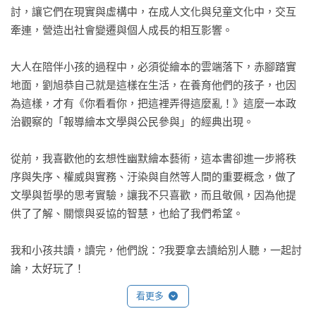
討，讓它們在現實與虛構中，在成人文化與兒童文化中，交互
牽連，營造出社會變遷與個人成長的相互影響。

大人在陪伴小孩的過程中，必須從繪本的雲端落下，赤腳踏實
地面，劉旭恭自己就是這樣在生活，在養育他們的孩子，也因
為這樣，才有《你看看你，把這裡弄得這麼亂！》這麼一本政
治觀察的「報導繪本文學與公民參與」的經典出現。

從前，我喜歡他的玄想性幽默繪本藝術，這本書卻進一步將秩
序與失序、權威與實務、汙染與自然等人間的重要概念，做了
文學與哲學的思考實驗，讓我不只喜歡，而且敬佩，因為他提
供了了解、關懷與妥協的智慧，也給了我們希望。

我和小孩共讀，讀完，他們說：?我要拿去讀給別人聽，一起討
論，太好玩了！
看更多