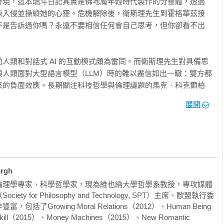
發現，這本瑞斗日記其實是佛地魔年輕時代製作的分靈體，透過
隙入侵並操縱她的心靈。危機解除後，衛斯理先生到霍格華茲接
不是告訴過你嗎？永遠不要相信任何會自己思考，但你卻看不出
人類和對話式 AI 的互動模式頗為雷同。而衛斯理先生對具備思
人類面對大型語言模型（LLM）時的難以盡信如出一轍：雙方都
來的負面效應。長期關注科技哲學與倫理議題的馬克．科克爾柏
話語權時，人類還剩下什麼？》中列舉了 LLM 所引發的倫理、法
展開
「幻覺」與錯誤資訊對個人與民主造成的傷害、預訓練資料所含偏
督與問責機制以確保 AI 發展的民主化、科技失業與數位落差所
等環境成本問題、對話式 AI 訓練資料的侵權與資安疑慮，以及抄
理符應論及其批評

來，便反覆出現在各種討論之中。然而，本書的關注焦點並不在於盤點 
rgh
胡扯與錯誤資訊

而是試圖回到更根本的問題。作者從「機器會說話」這一現象切
倫理學專家、科學哲學家，現為維也納大學哲學系教授，專攻媒體
生成語言時，將如何動搖我們對語言主體與作者身分等既有概念
 for Philosophy and Technology, SPT）主席、歐盟執行委
問：機器是否真的理解語言？抑或只是看似在與人類溝通？它們
Growing Moral Relations（2012）、Human Being 
的機器，又將如何重塑智慧、語言與書寫的定義？本書提醒我
Skill（2015）、Money Machines（2015）、New Romantic 