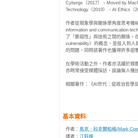
Cyborgs（2017）、Moved by Machin
們，打造對話式 AI 從來不只是
大型語言模型

Technology（2019）、AI Ethics（
上，從人們對圖靈測試的各種解讀即
書寫的未來

作者從現象學與關係學角度思考機械
圖靈測試是 AI 研究初期用來評
參考資料
information and communicat
接觀察其他智慧實體的內部運作，
了「脆弱性」與技術之間的關係，在該書中
行看似自然的對話，視為智慧展現的
vulnerability）的概念，並投入到人
與我們溝通，照理說已經破解了圖
的問題，同時該著作也獲得許多迴響
並非人類的專利，於是一方面球員
稱之為 AI 效應），以維持自身
在學術活動之外，作者亦活躍於媒
LLM 只是「看起來像是在使用語言
亦時常接受媒體採訪，談論無人機技
欺騙性的存在。

相關著作：《AI世代：從政治哲學
科克爾柏格與岡克爾指出，如果「AI
大衛．岡克爾 David J. Gunkel
騙的指控，則反映了人類中心語言
生於一九六二年，畢業於帝博大學取得博士
構的框架中，人類被視為唯一真正
Journal of Žižek Stu
達自身想法或表徵外在事物，在符號
基本資料
爾斯基大學的應用倫理學系副教授
並沒有表達自我的意圖，其生成的
專書，如Person, Thing, Robot: A Moral
語言使用的隨機鸚鵡，或只是拿訓練
作者：
馬克．科克爾柏格(Mark Coeck
Beyond（2023）、An Introduction to 
譯者：
江鈺婷