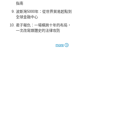
指南
波斯灣5000年：從世界貿易起點到
全球金融中心
君子報仇：一場橫跨十年的布局，
一次改寫媒體史的法律攻防
more