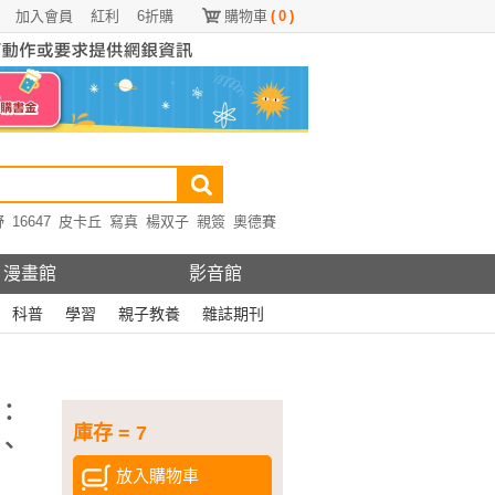
加入會員
紅利
6折購
購物車
(
0
)
野
16647
皮卡丘
寫真
楊双子
親簽
奧德賽
漫畫館
影音館
科普
學習
親子教養
雜誌期刊
：
庫存 = 7
、
放入購物車