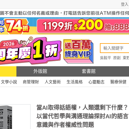
登入
吳毅平
原創
東
原創
Rewire
外版館
套書館
文學小說
商管理財
人文藝術
生活風格
心靈勵志
醫療保健
當AI取得話語權，人類還剩下什麼？
以當代哲學與溝通理論探討AI的語言
意識與作者權威性問題