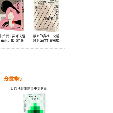
未婚妻：契訶夫經
厭女的資格：父權
典小說集（精裝
體制如何形塑出理
版）
所當然的不正義？
【時代前行暢銷新
版】
分類排行
想法誕生前最重要的事