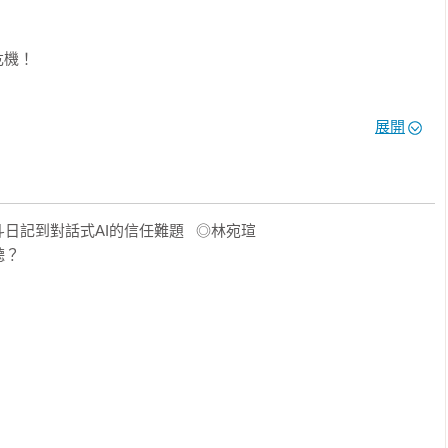
機！

片與任何所想要的東西，AI徹底翻轉「只有人類能做到的事」的
展開
使我們重新思考AI與我們之間的關係。這引起諸多在哲學上的關
師勒模因曾宣稱LaDMA具有自我意識，即使最後不了了之，但是AI是
記到對話式AI的信任難題   ◎林宛瑄

？

、語氣與斷句無一不像人類，但是AI能「理解」自己在說什麼嗎？還
然只將「作者」的頭銜給予「真正的人類」，但是更多創作者加入
「作者」的頭銜......
