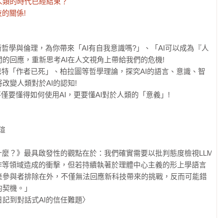
類的時代已經結束？

的關係!
哲學與倫理，為你帶來「AI有自我意識嗎?」、「AI可以成為『人
問的回應，重新思考AI在人文視角上帶給我們的危機!

特「作者已死」、柏拉圖等哲學理論，探究AI的語言、意識、智
變人類對於AI的認知!

僅要懂得如何使用AI，更要懂AI對於人類的「意義」!



什麼？》最具啟發性的觀點在於：我們確實需要以批判態度檢視LLM
作等領域造成的衝擊，但若持續執著於理體中心主義的形上學語言
產參與者排除在外，不僅無法回應新科技帶來的挑戰，反而可能錯
契機。」

記到對話式AI的信任難題〉
