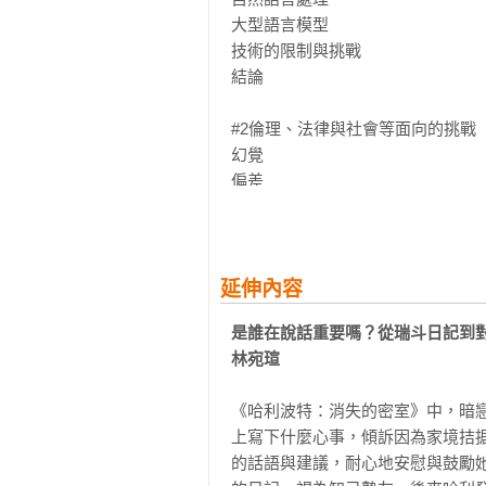
大型語言模型

☛人類的寫作還有未來嗎？

技術的限制與挑戰

羅蘭．巴特的「作者已死」成真！
結論

的末路，還是另一個新世界？

#2倫理、法律與社會等面向的挑戰

面對這些動搖人類地位的問題，我
幻覺

識？什麼是語言？最重要的是，這些
偏差

問責、監督與權力

作者馬克．科克爾柏格與大衛．岡
經濟、社會與環境議題

議題，本書不僅介紹LLM技術的運
隱私與安全性

社會與法律問題，科克爾柏格與岡
抄襲與版權

延伸內容
的議題，使我們重新思考AI對於語
是誰在說話重要嗎？從瑞斗日記到對
#3智慧、意識與他心問題

林宛瑄
機器智慧

論智慧之重要

《哈利波特：消失的密室》中，暗
語言與思想

上寫下什麼心事，傾訴因為家境拮
的話語與建議，耐心地安慰與鼓勵
#4語言、意義與溝通
