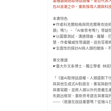
當機器開始取得話語權，是否代表人
在AI浪潮之中，重新探尋人類與科技
本書特色

☛作者科克爾柏格與岡克爾專攻技術
類』嗎?」、「AI會思考嗎?」等疑
☛以圖靈測試、溝通理論、羅蘭．巴
慧、作者權威性等議題，這些答案將改
☛全面性的探討AI與人類的關係，不
專文導讀

☛臺大外文系博士、獨立學者  林宛瑄
「《當AI取得話語權，人類還剩下
與其他生成式AI對語言、書寫與創
與書寫觀，並將人類以外的意義生
失跳出框架、重新思考語言與書寫的
——〈是誰在說話重要嗎？從瑞斗日