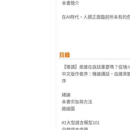
本書簡介

在AI時代，人類正面臨前所未有的危
只要輸入幾句話就可以生成文章、圖
認知，同時也動搖了人類的地位，迫
鍵問題：

目錄
☛AI有自我意識嗎？

二○二二年六月，前Google工程
【導讀】是誰在說話重要嗎？從瑞斗日
否具有意識始終是幽靈般的懸問。

中文版作者序：機器講話，由誰來聽
序

☛AI有思考的能力嗎？

現在AI已然通過了圖靈測試，字句
緒論

是只是鸚鵡學舌？

本書宗旨與方法

路線圖

☛AI可以成為「人類」嗎？

直到今天，諸多學術期刊與雜誌仍
#1大型語言模型101

了與AI共同創作的行列，甚至要求給予AI
自然語言處理
