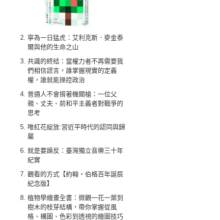
寧為一日猛虎：艾利克斯．麥金泰
爾與他的生命之山
共識的終結：當權力者不再需要我
們相信謊言，誰掌握現實的定義
權，誰就能操控政治
普通人不會揹著機關槍：一位父
親、丈夫、前和平主義者對戰爭的
思考
唯紅花綻放:習近平時代的認同與歸
屬
就是要躁反：臺灣獨立音樂三十年
紀實
觀看的方式【約翰‧伯格百年誕辰
紀念版】
植物學繪畫全書：微觀一花一葉到
樹木的枝芽結構，帶你掌握從風
格、構圖、色彩到透視的繪圖技巧