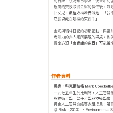
的日記，視為知己摯友。後來哈利
關於語言與意義的兩種觀點

親密的交談取得金妮的信任後，趁
大型語言模型及語言

回女兒，氣極敗壞地告誡她：「我
溝通：從傳播到混搭文化

它腦袋藏在哪裡的東西？」

關於大型語言模型的思考與討論

金妮與瑞斗日記的初期互動，與當前
#5作者身分與權威

考能力的非人類所展現的疑慮，也與
作者是什麼？

擔憂這類「會說話的東西」可能帶
大型語言模型

格與大衛．岡克爾，在《當AI取得
機會與挑戰

律與社會層面的挑戰，例如 LLM
結論與結果

見對演算法決策的影響、如何建立監
加劇的不平等現象、LLM 的碳排放
#6真理、謊言與幻覺

襲與版權的延伸爭議。

事實不準確、錯誤資訊與幻覺

作者資料
什麼是真理？柏拉圖的現實主義、真
上述議題自 ChatGPT 問世以
馬克．科克爾柏格 Mark Coeckelbe
真理受困？再訪LLM所生成的幻覺、
AI 的技術風險或提出對應策略，
民主與LLM的責任發展

一九七五年生於比利時，人工智慧
入，指出當非人類系統能夠流暢地
與技術哲學。曾任哲學與技術學會（Society
的理解。由此出發，本書進一步追
員會人工智慧高級專家組成員；著作豐富，包括了
#7書寫有沒有未來？

能否參與意義的建構？這類會說話
@ Risk（2013）、Environmental 
理體中心主義及其影響
