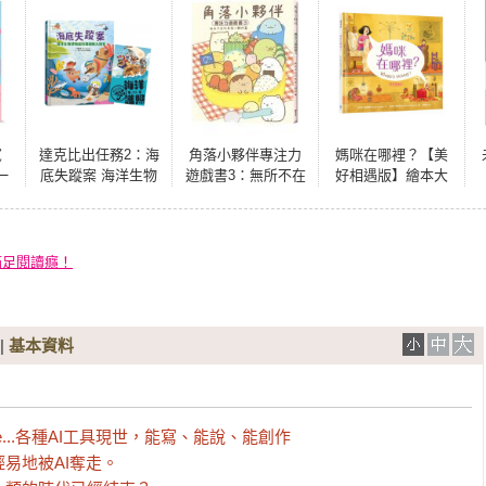
寬
達克比出任務2：海
角落小夥伴專注力
媽咪在哪裡？【美
一
底失蹤案 海洋生物
遊戲書3：無所不在
好相遇版】繪本大
絲
博物館與珊瑚礁大
的角落小夥伴篇
師芭芭拉‧麥克林
國
搜索（首刷贈送限
托克最值得珍藏代
！
量「海洋護照」）
表作（紐約時報年
度十大繪本、好書
滿足閱讀癮！
大家讀最佳兒童讀
物、國小新生閱讀
計畫入選書單）
|
基本資料
laude...各種AI工具現世，能寫、能說、能創作

地被AI奪走。
