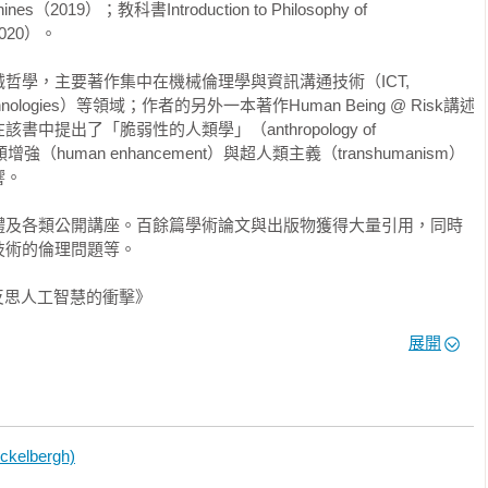
es（2019）；教科書Introduction to Philosophy of 
科技問題，而是自始就涉及哲學問題，並踩在西方形上學的敏感神經
2020）。

可見一斑。

哲學，主要著作集中在機械倫理學與資訊溝通技術（ICT, 
估機器智慧的重要指標。由於「智慧」本身難以定義，我們也無法直
ion technologies）等領域；作者的另外一本著作Human Being @ Risk講述
圖靈因此採取一種變通的方法，將機器是否能夠使用語言與人進
提出了「脆弱性的人類學」（anthropology of 
可觀察跡象。當代 LLM 能夠以與人類難以區分的語言使用方式
類增強（human enhancement）與超人類主義（transhumanism）
靈測試。然而，人類往往囿於例外論立場，難以接受智慧與語言
。

兼裁判，不斷調整並重設評估智慧的標準（科克爾柏格與岡克爾
的特殊地位；另一方面則訴諸源自柏拉圖洞穴寓言的哲學判準，辯稱 
體及各類公開講座。百餘篇學術論文與出版物獲得大量引用，同時
」，實際上並不真正理解語言，因此對話式 AI 本質上是一種帶有
術的倫理問題等。

反思人工智慧的衝擊》

 幻覺」一詞是將人類特徵投射到機器上的產物，那麼這類 AI 欺
展開
觀的防衛反應。在由柏拉圖洞穴寓言與亞里斯多德語言理論所建
學位，曾是《國際齊澤克研究期刊》（The International 
掌握語言的主體。我們具有溝通的動機，並以語言作為工具，表
dies）執行編輯，現為美國學者、任職於美國北伊利諾大學傳播系教授及波蘭拉札
與現實之間建立關聯，從而產生意義。依此語言觀來看，LLM 
，專門研究技術哲學、人工智慧與其道德與法律難題。曾出版多本
語言只能指稱洞穴中的黑影，而非外在世界，因此不過是能模擬
 and Legal Ontology for the 21st Century and 
資料進行文字接龍的幹話機器。

elbergh)
Communication and Artificial Intelligence（2020）、How to 