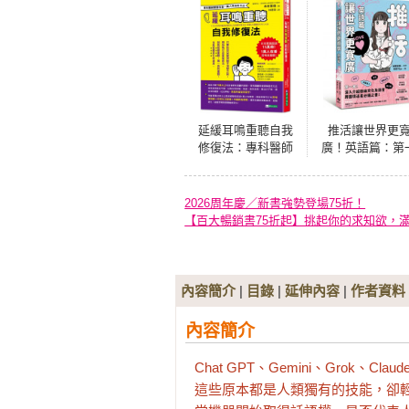
延緩耳鳴重聽自我
推活讓世界更
修復法：專科醫師
廣！英語篇：第
實證 改善一萬人耳
本！深入介紹粉
朵的方法
文化及語言，跨
境追星必備之書
2026周年慶／新書強勢登場75折！
【百大暢銷書75折起】挑起你的求知欲，
內容簡介
|
目錄
|
延伸內容
|
作者資料
內容簡介
Chat GPT、Gemini、Grok、C
這些原本都是人類獨有的技能，卻輕易