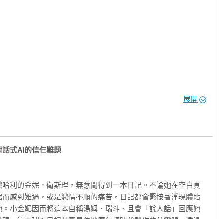
只要動動手指、下提示詞，一篇文章彈指之間便可完成。這是寫作
們必須追本溯源，回歸最基礎的定義與哲學上的提問：什麼是意
回答是否可以延伸至AI上？

展開
克爾專攻機械哲學與技術哲學，多年鑽研機器、哲學與倫理相關的
作機制，循序漸進探索AI與語言、意識等議題，甚至觸及AI所造成的
克爾嘗試以當代哲學、語言學、思想實驗與溝通理論回應這些嶄新
言、意識與作者權威性等所造成的衝擊。
話式AI的信任難題

戀哈利的金妮．衛斯理，無意間得到一本日記。不論她在空白頁
据而感到難過，或是戀情不順的痛苦，日記都會緊接著浮現體貼
她。小金妮因而將這本自稱湯姆．瑞斗、且會「說人話」回應她