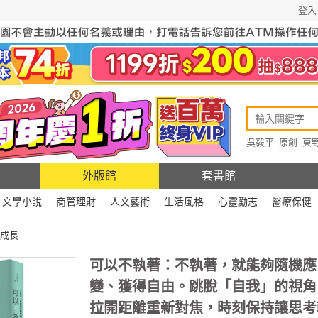
登入
吳毅平
原創
東
原創
Rewire
外版館
套書館
文學小說
商管理財
人文藝術
生活風格
心靈勵志
醫療保健
成長
可以不執著：不執著，就能夠隨機應
變、獲得自由。跳脫「自我」的視角
拉開距離重新對焦，時刻保持讓思考