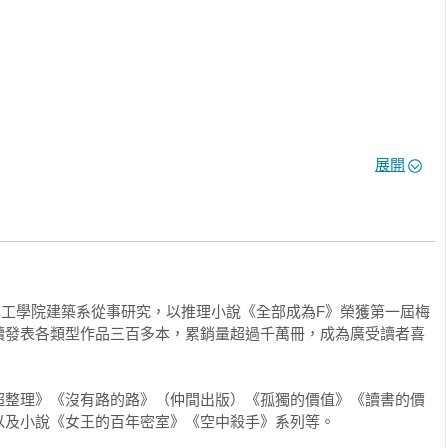
是沒有自覺的。只是堅守既有的價值觀比較輕鬆又節能，這是一種
選擇踩了煞車。當同樣的判斷一再重複，執著會越來越鮮明，不想
會越來越強烈。

，父母也稱讚「你就是適合做這個」，這種正面的能力可能會成為
對於喜歡而持續至今的事物，也常有過度執著的現象。這些看似
限的問題。

展開
車輪會在行經之處壓出凹陷與車痕，再次經過時，車輪就很容易陷
縛也會出現在思考的軌跡上，人類的頭腦會執著於曾經成功解決問
育出自由發想的狀態，首先必須察覺，自己「在當下看的是什麼、
非理性

地將視線轉向那些「不是現在看到的東西、嘗試那些並非現在思考
學工學院建築系從事研究，以推理小說《全部成為F》榮獲第一屆梅
動詞是「忘掉」。讓自己站在不同的立場去想像——將發生過的事
續發表各類型作品三百多本，累銷量超過千萬冊，成為廣受讀者喜
，那些沒有發生的事如果發生了，世界會變成什麼模樣，藉此把思
經驗的方式做出客觀的判斷。

，很容易執著於現狀，認為自己還能再努力一下。但之所以會猶
超整理》《沒有路的路》（仲間出版）《孤獨的價值》《讀書的價
我們的思考其實也察覺到了這一點。此外，會找別人商量，就表示
以及小說《女王的百年密室》《空中殺手》系列等。
抱著獲得鼓勵後，還能以此為糧再努力看看的一絲期待罷了。