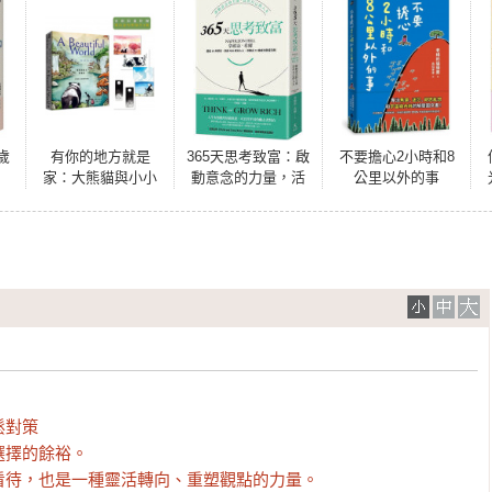
歲
有你的地方就是
365天思考致富：啟
不要擔心2小時和8
家：大熊貓與小小
動意念的力量，活
公里以外的事
龍的相伴旅程3【限
出自己的人生(忠實
量附贈表白金句明
原著無刪減，最新
信片4張】
全譯本)
對策

擇的餘裕。

看待，也是一種靈活轉向、重塑觀點的力量。