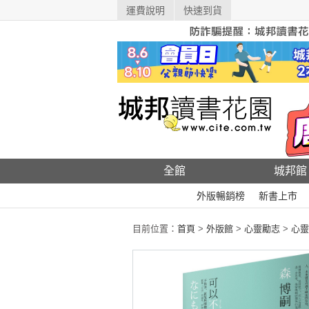
運費說明
快速到貨
全館
城邦館
外版暢銷榜
新書上市
目前位置：
首頁
>
外版館
>
心靈勵志
>
心靈