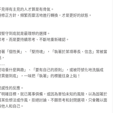
見得有主見的人才算是有骨氣。

修正方針，頻繁而靈活地進行轉換，才是更好的狀態。

堅守到底就是最理想的選擇。

考，而是要持續思考、不斷地重新確認。

榜著「個性美」、「堅持魂」，「執著於某項專長、信念」常被當
，

…

要培養什麼興趣」、「要有自己的原則」，或被符號化地洗腦成
貫徹到底」，一味把「執著」的標籤往身上貼！

感性的反應。

了明確目標，就已萬事俱備，或因為害怕未知的風險，以為固著於
著某些想法或作風，拒絕討論、不願思考和封閉選項，只會難以面
他人和自己。
