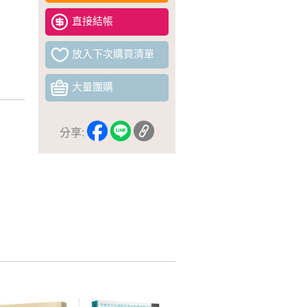
直接結帳
放入下次購買清單
大量團購
分享: