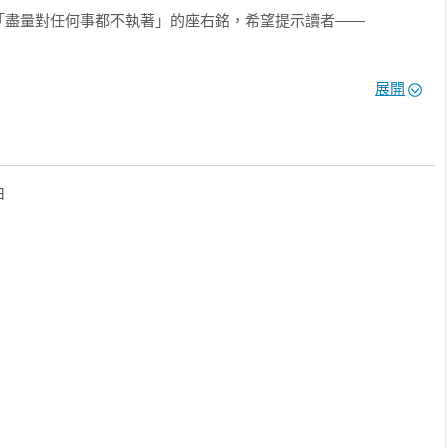
盡量對任何事都不執著」的座右銘，希望提示讀者——

認定「非這樣不可」的狀態，也是想要規避思考的節能手段。

展開
自己的尊嚴。當這份尊嚴受到傷害時，就完全無法容忍。

對象拉開距離，用模糊的視野眺望整體，才能看到那個「要害」。

，嘗試過各種事物而成功的人應該更多。

放棄追求更美好的新事物，失去其中潛在的機會。

斷進行比較、嘗試與驗證的努力。



都行、懶洋洋地躺著什麼也不做，而是用寬鬆的心態思考、模糊地
礎，縝密且用心地付諸實行。

說不定還能發現出乎意料的樂趣。

成功，試著暫時脫離那些長年依賴的方法，如此一來，我們或許會
程式跑得越來越慢，重新啟動往往是最有效的解方；人也是如此，
回年輕的感覺。
