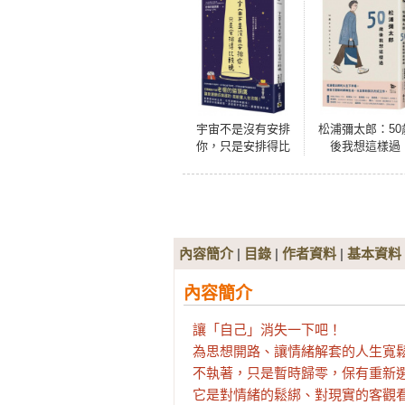
宇宙不是沒有安排
松浦彌太郎：50
你，只是安排得比
後我想這樣過
較晚
內容簡介
|
目錄
|
作者資料
|
基本資料
內容簡介
讓「自己」消失一下吧！

為思想開路、讓情緒解套的人生寬鬆
不執著，只是暫時歸零，保有重新選
它是對情緒的鬆綁、對現實的客觀