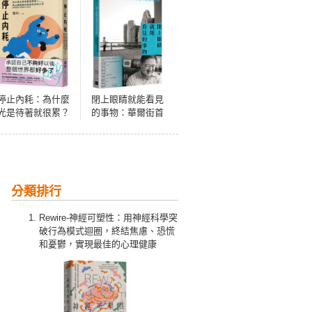
停止內耗：為什麼
閉上眼睛就能看見
光是待著就很累？
的事物：華爾街首
停止讓情緒內耗偷
位盲人證券分析師
走你的人生【內耗
所傳達的奇蹟
型人格自救小本
本】
分類排行
Rewire-神經可塑性：用神經科學突
破行為模式迴圈，終結焦慮、恐慌
和憂鬱，實現最佳的心理健康