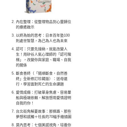
內在整理：從整理物品到心靈歸位
的療癒啟示
以終為始的思考：日本百年塾100
則處世智慧，為己為人也為未來
認可：只要先接納，就能改變人
生！用矽谷人氣心理師的「認可階
梯」，改變你與家庭、職場、自我
的關係
斷食善終（「隨順斷食，自然善
終」全新修訂珍藏版）：送母遠
行，學習面對死亡的生命課題
愛情成癮：打破單身焦慮、容易暈
船與極端依賴，解放想用愛情證明
自我的你！
台北街角解憂故事：那條路、那些
夢想和感觸＋社長的70幅手繪插圖
莫內思考：七個美感視角，培養你