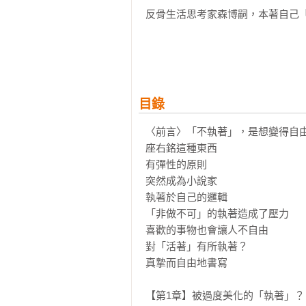
反骨生活思考家森博嗣，本著自己「
● 執著是在理由逐漸薄弱時，依然
● 在大部分情況下，人們執著的是
● 所謂的命中要害，有時反而要跟
● 比起執著於某件事物而成功的人
目錄
● 執著於舊有事物的同時，也等於
● 如果真要執著，就應該執著於不
〈前言〉「不執著」，是想變得自由
座右銘這種東西

所謂的「不執著」，並不是想怎樣
有彈性的原則

進行想像，再以腦中浮現的發想為基
突然成為小說家

這會讓人更容易捕捉到靈感的契機，
執著於自己的邏輯

「非做不可」的執著造成了壓力

質疑自己過去的經驗、拋開曾經的
喜歡的事物也會讓人不自由

立刻在身邊發現嶄新的事物。

對「活著」有所執著？

這就像電腦重新啟動一樣，當應用
真摯而自由地書寫

偶爾也需要重新啟動，讓思緒再度找
【第1章】被過度美化的「執著」？
