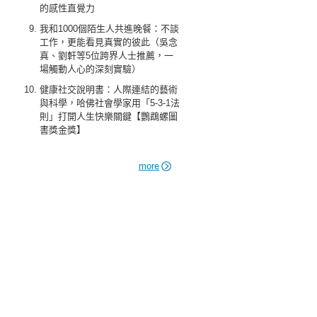
的感性直覺力
我和1000個陌生人共進晚餐：不談
工作，更能看見真實的彼此（吳念
真、劉軒等5位跨界人士推薦，一
場觸動人心的深刻實驗）
健康社交說明書：人際連結的藝術
與科學，哈佛社會學家用「5-3-1法
則」打開人生快樂關鍵【鸚鵡螺圖
書獎金獎】
more