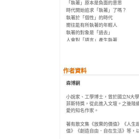
【森博嗣的「不執著」人生對策】

「執著」原本是負面的意思

◎對某種事物有所執著，起初往往
時代開始追求「執著」了嗎？

自然的判斷，正因如此，就對其他
執著於「個性」的時代

偏離這份執著時而踩煞車的力道，也
嚮往能有所執著的年輕人

◎從小就很擅長，並受到周遭肯定
執著的對象是「過去」

連自己都沒有意識到的束縛。人們
人會對「語言」產生執著

「自信」的傾向，反而會導致視野受
對語言的盲目信仰

◎車輛行駛在沒有鋪裝的路面上，
「執著」的本質是「節能」

入其中，難以自由轉向。這樣的束
「執著」就是「不動腦思考」

題的思路。

作者資料
◎要維持不受限於特定方向，能孕
【第2章】「執著」源自於感性，而
森博嗣
思考的是什麼」；接著還要有意識
「執著」只是「感性」的反應

的方向」。

「執著」會讓人失去理性

小說家、工學博士，曾於國立N大
◎最接近我心中「不執著」印象的
沒有永遠理想的選擇

菲斯特獎，從此進入文壇。之後陸
當作沒有發生過，反過來也要想像
好奇心是「執著」的反面

愛的知名作家。

考的自由度發揮到極致，以不帶個人
好奇心締造了文明

◎人似乎無法準確判斷退場的時機
「不執著」近似於「忘掉」

著有散文集《放棄的價值》《人生
豫，就是因為有應該放下的理由，
「忘掉」無法徹底執行

值》《創造自由．自在生活》等，
持續下去的自信也不夠充分，只是
思考「什麼才是正確的」
