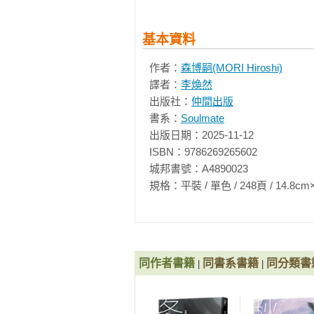
害怕新事物的人們

政治議題中的執著心態

基本資料
我並不打算說服別人

無法立於兩個極端

作者：
森博嗣(MORI Hiroshi)
譯者：
李煥然
【第3章】如果「不執著」，就只能
出版社：
仲間出版
沒有「執著」就無法生存了嗎？

書系：
Soulmate
以客觀的角度看待事物

出版日期：2025-11-12

逃避思考會帶來穩定

ISBN：9786269265602

年紀越大，越會樂觀以對

城邦書號：A4890023

即使決定好了，條件也可能改變

規格：平裝 / 單色 / 248頁 / 14.8cm×21cm 
「厭倦」其實是大腦的疲勞

新事物帶來「未知」的樂趣

要感受樂趣，就會消耗能量

反骨少年的思維

同作者書籍
同書系書籍
同分類書
「執著」讓議論無法展開

|
|
身處在「有理走遍天下」的世界

學者沒有什麼可以執著的
