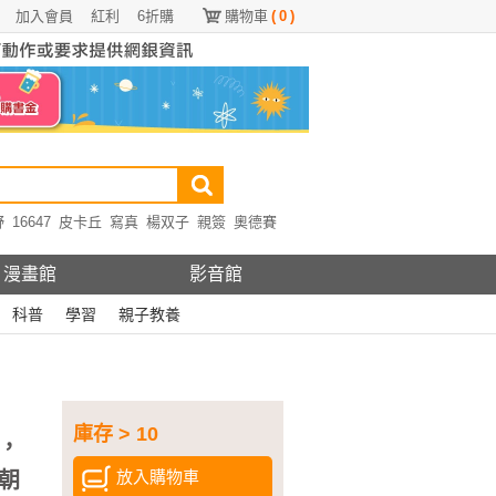
加入會員
紅利
6折購
購物車
(
0
)
野
16647
皮卡丘
寫真
楊双子
親簽
奧德賽
漫畫館
影音館
科普
學習
親子教養
庫存 > 10
，
放入購物車
朝