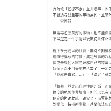
有時候「搖擺不定」並非壞事，也不
不斷追尋最重要的事物為何，並隨時
——森博嗣

無論再怎麼美好的事物，也不能保證
不是選定一件事物以後就從此停止思
現下多元紛呈的社會，無時不刻標
成值得稱頌的特質、成功故事的起點
抑或是讓他人容易理解自己的標籤…
每個人都不自覺地被形塑了「一定
「我就是喜歡……」、「決定了就要
「執著」並非出自理性的判斷，而是
適度的執著並非壞事，但若以為有
選定的道路就能一路安全，而緊抱
對變化、抗拒新事物，甚至無法包容