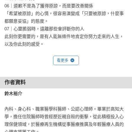
我、定錨內心】五大面向，引領我們卸載被外在框架制約的迷
06｜道歉不是為了獲得原諒，而是要改善關係

思與成見，重建自己的規則和界限，並以具體、可行的作為，
「希望被原諒」的心情，很容易演變成「只要被原諒，什麼事
確立心之所向的生活方式。

都願意妥協」的態度。

07｜心靈脆弱時，遠離那些會評斷你的人

與其遵循社會認定的「好」，不如努力去尋找那條讓自己真心
此刻你更需要的，是有人能無條件地肯定你努力走來的人生，
感到快樂、幸福的道路，希望這本書能陪伴你寫下獨一無二的
以及你此刻的感受。

故事、看見前所未有的風景。

Part 2〈思考工作〉

看更多
想要建構出能承受他人否定與自我批判的「自己的故事」，必
寫給為了職場與社會，而感到疲憊的你

須適度和競爭導向的價值觀保持距離，更重要的是誠實面對自
08｜職場的人際互動，將深刻影響人生的樣貌

己的情感與遭遇，即使是不幸的片段或插曲，也是支撐著我們
作者資料
職場構成了成年後生活的基礎，但也比家庭與學校更有選擇和
活下去的必需品。

改變的自由。

鈴木裕介
09｜這個社會總有人，想要利用你的真誠和善良

當我們的內在感應器變得更敏銳，願意優先考慮自己的規則、
不公平的交換一旦持續，無論是提出或接受的一方，最終都只
內科、身心科、職業醫學科醫師、公認心理師。畢業於高知大
拒絕他人越界的行為或強加的限制，身邊就只會剩下自己真心
會迎來後悔。

學，擔任住院醫師時曾經歷近親自殺的衝擊，從此積極投入心
渴望、經過篩選的一切，也能把時間與心力留給真正珍惜的對
10｜你是在滿足他人的期待，還是追逐內心的渴望？ 

理保健領域，於醫療再生機構從事醫療推廣及年輕醫療人員的
象，穩穩地掌握人生的主導權。

公司與社會的規則是建立在競爭原理之上，別讓它們覆蓋了自
心理支援等工作。
