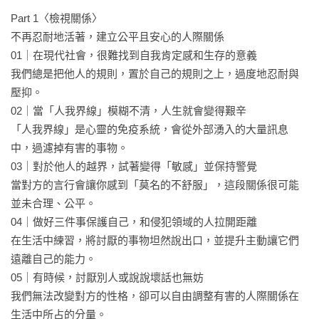
人的價值觀與規則，而且理所當然地一直遵守下去。

Part 1〈檢視關係〉

即使後來意識到自己不適合、不快樂，但為了不讓別人失望或
不再忍耐地活著，建立公平且安心的人際關係

指責，或是自己覺得麻煩、害怕改變，還是選擇繼續忍耐，結
01｜在現代社會，很難找到自我肯定感和生存的意義

果便讓身心承受過多壓力，也漸漸迷失了自己。

我們總是把他人的規則，置於自己的規則之上，過度地忍耐與
壓抑。  

在這個複雜多變的時代，昔日千篇一律的幸福範本已不再適用
02｜當「人我界線」模糊不清，人生就會變得艱辛

於所有人，我們必須找出自己「活著」的動力，也就是建構
「人我界線」是心靈的免疫系統，會從外部湧入的大量訊息
「自己的故事」。

中，過濾掉有害的事物。 

「建構自己的故事」，是指對於人生中迄今經歷的事件，賦予
03｜對於他人的越界，試著變得「敏感」並保持警覺

屬於自己的詮釋。

當對方的言行會讓你感到「莫名的不舒服」，這段關係很可能
只要能在「編輯自我」的過程中，為自己的存在找出某種故事
並未合理、公平。

性，肯定自己一路走來的人生和曾經付出的努力，我們就能在
04｜做好三件事保護自己，和侵犯領域的人拉開距離

挫折中培養韌性、在悲傷中體悟生命、在成功中增長自信，繼
在生活中練習，將討厭的事物坦然說出口，並提升主動讓它們
續向前邁進。

遠離自己的能力。

05｜有時候，討厭別人或說說壞話也無妨

身心科名醫鈴木裕介，以暖心、懇切的散文筆觸揉合心理技巧
我們無法改變對方的性格，卻可以自由調整有害的人際關係在
與實務經驗，從【檢視關係、思考工作、捨棄成見、肯定自
生活中所占的分量。
