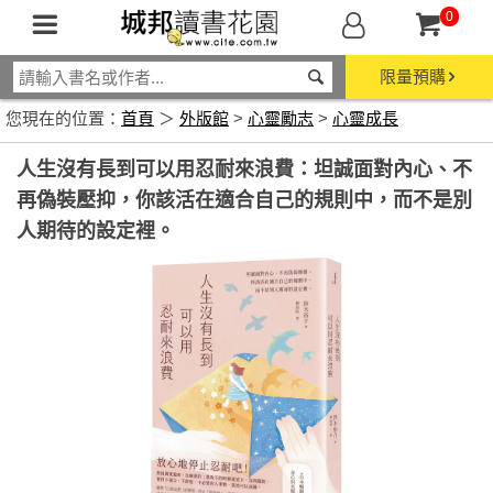
0
限量預購
您現在的位置：
首頁
＞
外版館
>
心靈勵志
>
心靈成長
人生沒有長到可以用忍耐來浪費：坦誠面對內心、不
再偽裝壓抑，你該活在適合自己的規則中，而不是別
人期待的設定裡。