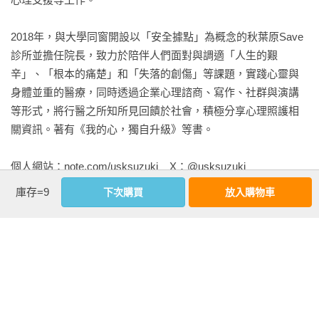
己的價值觀，或是成為自我認同的依據。

【讓內心自由的生活練習】

11｜我們工作，不是要用「忍耐」來換取金錢

2018年，與大學同窗開設以「安全據點」為概念的秋葉原Save
● 人際關係的首要原則是「公平」，再親近都不該越界。

忍耐會讓你無法感受自身原始的情緒，也會逐漸奪走你判斷
診所並擔任院長，致力於陪伴人們面對與調適「人生的艱
● 道歉只用於改善關係，無須因愧疚讓對方予取予求。

「自己真正需要什麼」的能力。

辛」、「根本的痛楚」和「失落的創傷」等課題，實踐心靈與
● 「每個人都該有想做的事」、「只要忍耐就能熬過去」——放
12｜不必要的罪惡感，是讓關係失衡的內在敵人

身體並重的醫療，同時透過企業心理諮商、寫作、社群與演講
下這種執念吧！

設定好內心的優先順序，並忠實地遵循自己的選擇，才不會因
等形式，將行醫之所知所見回饋於社會，積極分享心理照護相
● 有求必應無法證明自己存在的價值，只是白白被消費。

為罪惡感而被他人左右。

關資訊。著有《我的心，獨自升級》等書。

● 我們工作，不是為了拿「忍耐」來換取金錢。

13｜與其追求王道，「有點廢」的人生才是剛剛好

● 「忍耐」不過是你手中的一張牌，但絕非萬能，無法讓你順利
想留在「王道」上，付出的成本高得驚人。稍微偏離路線，就
個人網站：note.com/usksuzuki    X：@usksuzuki
通過所有關卡。

會展開一個輕鬆、自在的世界。

● 「將人生視為競賽並積極求勝」的故事設定，實在不堪一擊。

庫存=9
下次購買
放入購物車
● 治好「我果然不行」症候群，才能給予自己真實的肯定。

Part 3〈捨棄成見〉

看更多
● 毀掉自我故事的惡魔，就潛藏在「解釋」之中。

人生沒有標準答案，找到「適合自己」的規則就好

● 內心脆弱時適合見到的人，最好帶有百分之三十的「陰暗
14｜依循自我的規則，活出像自己的人生

面」。

基本資料
要找到想做的事或適合自己的規則，不如先整理那些讓自己
● 持續與願意接住自己的人累積安心的時刻，才能重建內心、修
「討厭、抗拒」的事。

作者：
鈴木裕介
復人生。

15｜放下「有夢最美」的迷思，承認內心真實的感受

出版社：
仲間出版
● 人生有許多事是可以延後處理的，情緒低落時，別急著下結