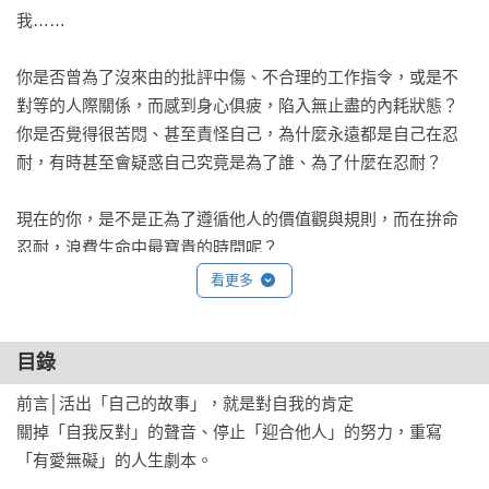
我……

你是否曾為了沒來由的批評中傷、不合理的工作指令，或是不
對等的人際關係，而感到身心俱疲，陷入無止盡的內耗狀態？

你是否覺得很苦悶、甚至責怪自己，為什麼永遠都是自己在忍
耐，有時甚至會疑惑自己究竟是為了誰、為了什麼在忍耐？

現在的你，是不是正為了遵循他人的價值觀與規則，而在拚命
忍耐，浪費生命中最寶貴的時間呢？

當你對「不想接受的事」一次又一次地點頭，你也會在不知不
看更多
覺間變得越來越不自由。

目錄
許多看似尋常生活的人，內心可能都有著難以言喻的苦惱與煎
熬，但我們往往只是掩藏這一面，在日常中努力振作，卻反而
前言│活出「自己的故事」，就是對自我的肯定

活得越來越蒼白無力。

關掉「自我反對」的聲音、停止「迎合他人」的努力，重寫
會在人生中陷入「必須忍耐、感到艱辛」的困境，往往是因為
「有愛無礙」的人生劇本。

我們在認識自己、觸碰內心之前，在腦中就被安裝了社會和他