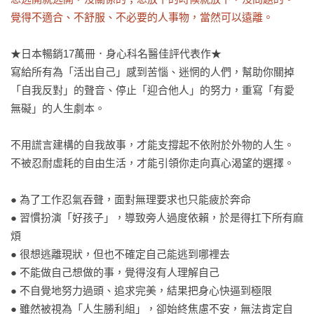
覺得不適合、不舒服、不必要的人事物，當然可以遠離。
★日本暢銷17萬冊．身心科名醫佳評代表作★

寫給所有為「活出自己」感到苦惱、迷惘的人們，幫助你關掉
「自我反對」的聲音、停止「迎合他人」的努力，重寫「有愛
無礙」的人生劇本。

不用謊言建構的自我故事，才能支撐起不依附於外物的人生。

不被忍耐虛耗的自由生活，才能引領你走向真心渴望的選擇。

● 為了工作忍氣吞聲，面對無理要求也只能疲於奔命

● 習慣扮演「好孩子」，導致旁人過度依賴，於是得扛下所有麻
煩

● 很想逃離現狀，但也不確定自己能逃到哪裡去

● 不能做自己想做的事，覺得沒有人理解自己

● 不自覺地努力過頭、追求完美，結果把身心快逼到極限

● 雖然被視為「人生勝利組」，卻始終焦慮不安，無法肯定自