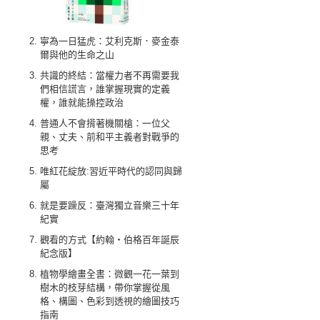
寧為一日猛虎：艾利克斯．麥金泰
爾與他的生命之山
共識的終結：當權力者不再需要我
們相信謊言，誰掌握現實的定義
權，誰就能操控政治
普通人不會揹著機關槍：一位父
親、丈夫、前和平主義者對戰爭的
思考
唯紅花綻放:習近平時代的認同與歸
屬
就是要躁反：臺灣獨立音樂三十年
紀實
觀看的方式【約翰‧伯格百年誕辰
紀念版】
植物學繪畫全書：微觀一花一葉到
樹木的枝芽結構，帶你掌握從風
格、構圖、色彩到透視的繪圖技巧
指南