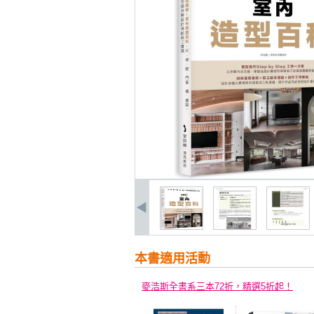
本書適用活動
麥浩斯全書系三本72折，精選5折起！