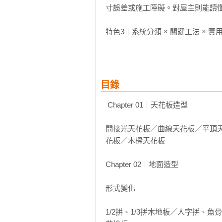
寸誤差或施工障礙。對屋主則能讀懂
特色3｜系統分類 × 關鍵工法 × 
全書依五大構件系統分類，並補充材
可作為設計發想的參考、發包前的判
目錄
特色4｜造型比較表格化，快速掌握
 Chapter 01｜天花板造型 

每個造型類別皆統整不同作法的特
間接光天花板／曲線天花板／平頂
花板／木樑天花板 

Chapter 02｜地面造型 

形式變化

1/2拼、1/3拼木地板／人字拼