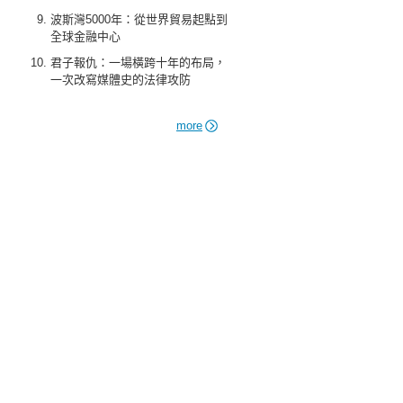
波斯灣5000年：從世界貿易起點到
全球金融中心
君子報仇：一場橫跨十年的布局，
一次改寫媒體史的法律攻防
more