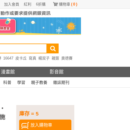
加入會員
紅利
6折購
購物車
(
0
)
野
16647
皮卡丘
寫真
楊双子
親簽
奧德賽
漫畫館
影音館
科普
學習
親子教養
雜誌期刊
・
庫存 = 5
施
放入購物車