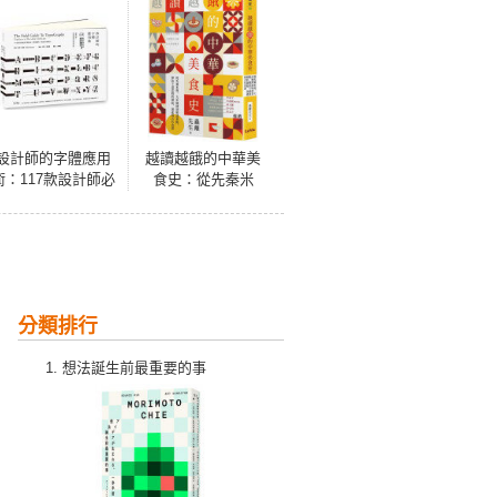
設計師的字體應用
越讀越餓的中華美
術：117款設計師必
食史：從先秦米
知的好用字體造型
香、大宋燒烤到明
辨識、實用圖例解
清茶點，探訪千道
析
食物的源起、演進
與古代食譜
分類排行
想法誕生前最重要的事