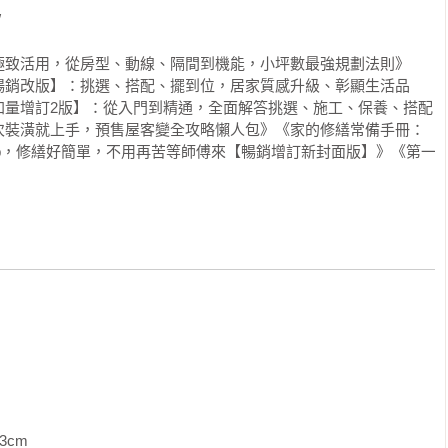


極致活用，從房型、動線、隔間到機能，小坪數最強規劃法則》
暢銷改版】：挑選、搭配、擺到位，居家質感升級、彰顯生活品
加量增訂2版】：從入門到精通，全面解答挑選、施工、保養、搭配
次裝潢就上手，預售屋客變全攻略懶人包》《家的修繕常備手冊：
 Step，修繕好簡單，不用再苦等師傅來【暢銷增訂新封面版】》《第一
》
雙開門／懸吊式拉門 

             