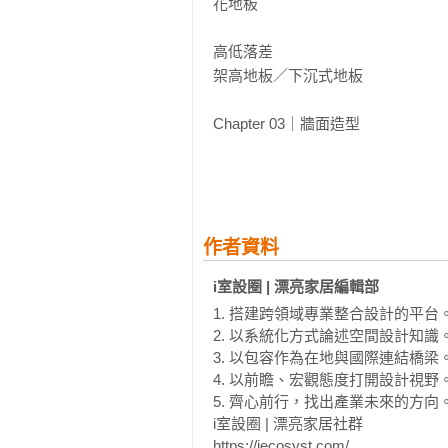
花地板 

高低落差

架高地板／下沉式地板 

Chapter 03｜牆面造型

凹面

木作壁龕／磚造壁龕 

作者資料
平面

i室設圈 | 漂亮家居編輯部 
1. 搭建跨領域專業整合設計的平台。
異材質拼貼牆面／異材質拼貼主牆(系
2. 以系統化方式論述空間設計知識。
3. 以包容作為在地與國際連結橋梁。
凸面

4. 以前瞻、宏觀態度打開設計視野。
5. 齊心前行，找出產業未來的方向。
線板造型牆／格柵造型牆／石皮造型
i室設圈 | 漂亮家居社群

https://iecosyst.com/
