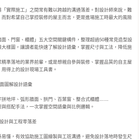
與「實際施工」之間常有難以跨越的溝通落差。對設計師來說，難
；而對希望自己掌控裝修的屋主而言，更是進場施工時最大的風險
牆面、門窗、櫃體」五大空間關鍵構件，整理超過50種常見造型設
與大樣圖，讓讀者能快速了解設計語彙，掌握尺寸與工法，降低施
求精準落地的業界前輩，或是想親自參與裝修、掌握品質的自主屋
用得上的設計現場工具書。

面圖解設計語彙

拼地坪、弧形牆面、拱門、百葉窗、整合式櫃體……

與搭配手法，一次掌握空間語彙與比例邏輯。

設計與工程零落差

晰易懂，有效協助施工圖繪製與工班溝通，避免設計落地時發生尺