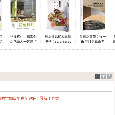
最
花蓮移住：和30位
日本媽媽的和食調
塗料新寶典：從一
屋
新花蓮人一起練習
味帖：sa si su se
般塗料到藝術塗
找
理想生活
so超實用法則，用
料，空間專用漆種
，
味醂、鹽麴、醋、
全蒐羅，完整工序
台
醬油、味噌、高湯
技法與工程實務解
計
煮出完美家常味
析
整的空間造型搭配與施工圖解工具書