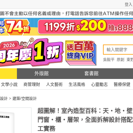
登入
吳毅平
原創
東
原創
Rewire
外版館
套書館
文學小說
商管理財
人文藝術
生活風格
心靈勵志
醫療保健
設計
>
建築/空間設計
超圖解！室內造型百科：天・地・壁
門窗・櫃‧層架，全面拆解設計搭配
工實務