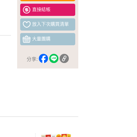
直接結帳
放入下次購買清單
大量團購
分享: