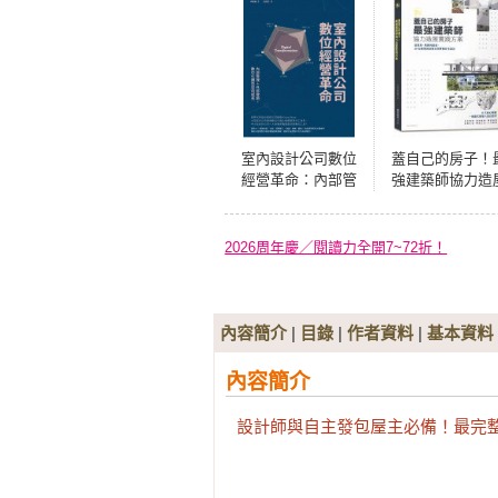
室內設計公司數位
蓋自己的房子！
經營革命：內部管
強建築師協力造
理＋外部營銷，數
實踐方案：從
位化轉型迎向成長
地、規劃到營造
30位建築師詳解
2026周年慶／閱讀力全開7~72折！
灣單棟住宅設
內容簡介
|
目錄
|
作者資料
|
基本資料
內容簡介
設計師與自主發包屋主必備！最完