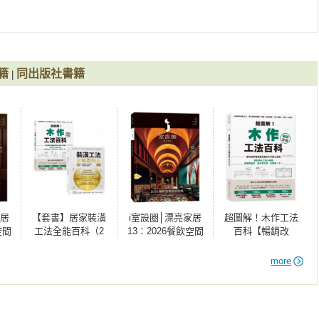
櫃／旋轉造型電視牆／鐵件造型電視牆 

籍
同出版社書籍
|
櫃 

搭配抽屜）／懸吊書櫃 

家居
【套書】居家裝潢
i室設圈│漂亮家居
超圖解！木作工法
空間
工法全能百科（2
13：2026餐飲空間
百科【暢銷改
冊）：木作工法＋
設計特集
版】：從基礎到進
裝潢工法
階工法，按流程照
more
士門衣櫃 

步驟逐一拆解，施
作要點×監工細節×
設計一次到位