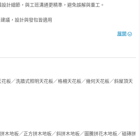
設計細節，與工班溝通更精準，避免誤解與重工。

實用建議，設計與發包皆適用

展開
料特性、工法建議與現場應用重點。

斷依據，以及施工現場的檢核指南。

差異與重點

色、適用情境、施作重點與監工要點，透過簡明表格呈現，讓讀者
天花板／洗牆式照明天花板／格柵天花板／幾何天花板／斜屋頂天
、魚骨拼木地板／正方拼木地板／斜拼木地板／圖騰拼花木地板／磁磚拼