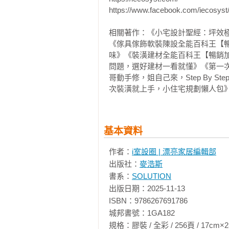
立體

https://www.facebook.com/iecosyst/
弧形牆／玻璃磚 

相關著作：《小宅設計聖經：坪效
《傢具傢飾軟裝陳設全能百科王【
Chapter 04｜門窗造型 

味》《裝潢建材全能百科王【暢銷
問題，選好建材一看就懂》《第一
哥動手修，姐自己來，Step By
門

次裝潢就上手，小住宅規劃懶人包
弧形拱門／格柵門／連動式推拉門／
窗

基本資料
作者：
i室設圈 | 漂亮家居編輯部
木百葉窗／鐵件格窗 

出版社：
麥浩斯
書系：
SOLUTION
Chapter 05｜櫃體造型 

出版日期：2025-11-13

ISBN：9786267691786

鞋櫃 

城邦書號：1GA182

規格：膠裝 / 全彩 / 256頁 / 17cm×23cm   
全隱藏式鞋櫃／鞋櫃整合椅凳 
