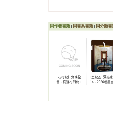
設備櫃 

懸空電視櫃／落地電視櫃／開放電視
同作者書籍
同書系書籍
同分類書
|
|
電器櫃

開放電器櫃／嵌入式電器櫃／中島電器
書櫃

淺書櫃／鐵件格櫃／局部開放書櫃（
石材設計實務全
i室設圈│漂亮
書：從選材到施工
14：2026老屋
衣櫃

的決策指南
設計特集
全隱藏式衣櫃 ／衣櫃整合梳妝台 ／巴
浴櫃
