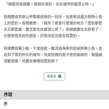
 「親愛的長頸鹿，我現在很好，住在城市的屋頂上呵。」

長頸鹿收到穿山甲郵差送來的一封信，信是來自遠方熱帶小島
上的雲豹。長頸鹿想：「城市？那是什麼樣的地方？雲豹那麼
大又那麼重，要怎麼住在屋頂上呢？」長頸鹿實在太好奇了，
也很想見見他的朋友，於是決定出發去找雲豹。

長頸鹿搭著小船，千里迢迢、飄洋過海來到這座熱帶小島，並
且到了雲豹所在的城市。但是這裡的房子密密麻麻的，每個屋
頂都很像，他要去哪裡找雲豹呢？

於是，在高低錯落的城市屋頂迷宮中，長頸鹿一邊尋找雲豹的
看更多
身影，一邊慢慢發現乍看都很相像的屋頂，其實都各有不同的
風景──有的是一個個灰色的大罐子（水塔），有的卻是豐盛的
菜園（他還被招待了幾片新鮮的高麗菜葉），還有的是鴿子和
序跋
蜜蜂的家……。而且，屋頂的形狀、顏色和材料也都不一樣。

序