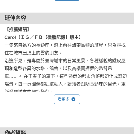
延伸內容
【推薦短語】

Carol（ＩＧ／ＦＢ【微醺記憶】版主）
一隻來自遠方的長頸鹿，踏上前往熱帶島嶼的旅程，只為尋找
住在城市屋頂上的雲豹朋友。

沿途所見，是專屬於臺灣城市的日常風景，各種樣貌的鐵皮屋
頂和造型各異的水塔、鴿舍，以及高樓間揮舞的懸臂吊
車……。 在王春子的筆下，這些熟悉的都市角落都幻化成奇幻
場景。每一頁圖像都細膩動人，讓讀者跟隨長頸鹿的目光，重
新發現城市的獨特樣貌。

這本繪本不僅是一段尋友的冒險，更是一場關於觀察與想像的
看更多
詩意之旅，帶領大小讀者在日常中看見不同的美好。

林孜育Mia（自由插畫創作者）
那是我從沒留意過的角度，當生活中的風景被畫進繪本世界。

作者資料