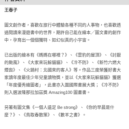
「哇～春子真是臺灣鐵皮屋的伯樂啊！」我這樣想著，很是佩
王春子
服很是喜歡。

圖文創作者，喜歡在旅行中體驗各種不同的人事物，也喜歡透
洪信惠（嚐劇場藝術總監）
過閱讀來漫遊書中的世界，期許自己能在繪本╱圖文書的創作
每翻過一頁，便不經意掀起時間的湧動支流。

中，孕育出一個個獨特、如幻似真的小宇宙。

隨著雲豹足跡，指尖拂過藏在城市屋頂的細節，再多看一眼、
多看一眼，老舊街巷裡，收藏記憶的角落。

已出版的繪本有《媽媽在哪裡？》、《雲豹的屋頂》、《討厭
的颱風》、《大家來玩躲貓貓》、《冷不防》、《新竹六燃大
陳敏佳（攝影師）
煙囪》、《火鍋村：北國來的客人》等。作品三度榮獲好書大
身為攝影師，每次看到春子的作品都很佩服，插畫中的器物、
家讀年度最佳少年兒童讀物獎，並以《大家來玩躲貓貓》獲選
蔬果、人物、動物、情緒……每個細節都微妙的訴說春子的觀
「年度優秀繪圖者」，此書亦入圍國際書展大獎；《冷不防》
點跟溫度，讓人暖暖的對未來感覺有希望。攝影師我很哭哭，
則入選波隆那拉加茲獎 Amazing100 圖畫書。

因為影像難以完全擺脫紀實特質，一樣的屋頂符號，在我手中
只能悲情再悲情。春子對屋頂的想像很陽光，大環境再怎麼樣
另著有圖文集《一個人遠足 Be strong》、《你的早晨是什
都是我們的家園，歪七扭八的屋頂風景，在春子的筆下一塌糊
麼？》、《鳥取春散策》、《數羊之書》。
塗得可愛了起來，而且還偷偷提醒我們，黑熊、雲豹都要跟我
們在一起，才是幸福的家園！
