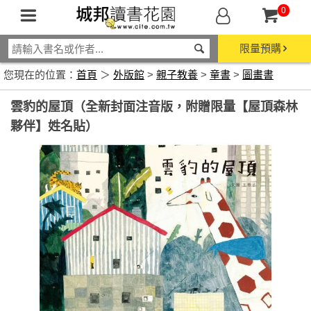
0
限量預購
您現在的位置：
首頁
＞
外版館
>
親子教養
>
童書
>
圖畫書
雲豹的屋頂（全新封面注音版，附贈限量【屋頂森林
夥伴】姓名貼）