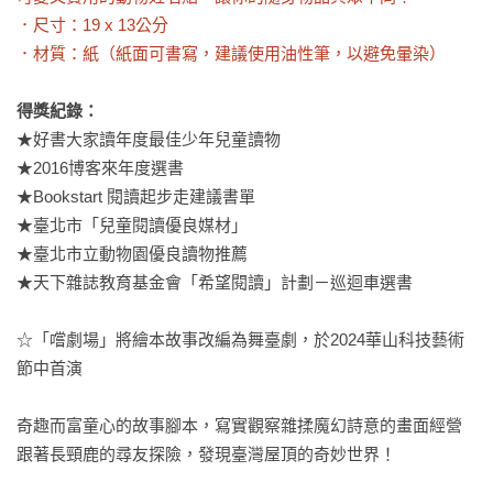
．尺寸：19 x 13公分

．材質：紙（紙面可書寫，建議使用油性筆，以避免暈染）
得獎紀錄：
★好書大家讀年度最佳少年兒童讀物

★2016博客來年度選書

★Bookstart 閱讀起步走建議書單

★臺北市「兒童閱讀優良媒材」

★臺北市立動物園優良讀物推薦

★天下雜誌教育基金會「希望閱讀」計劃－巡迴車選書

☆「嚐劇場」將繪本故事改編為舞臺劇，於2024華山科技藝術
節中首演

奇趣而富童心的故事腳本，寫實觀察雜揉魔幻詩意的畫面經營

跟著長頸鹿的尋友探險，發現臺灣屋頂的奇妙世界！
