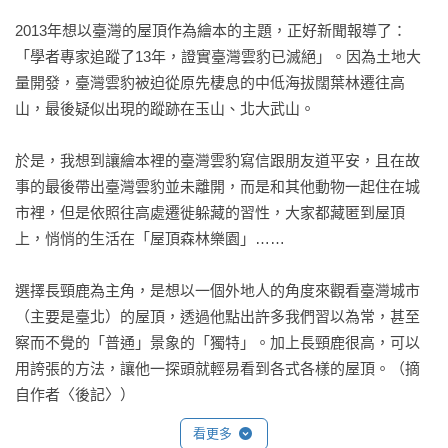
但是，找了一整天，長頸鹿還沒找到他的朋友雲豹。天色已經
2013年想以臺灣的屋頂作為繪本的主題，正好新聞報導了：
黑了，他們能碰到面嗎？

「學者專家追蹤了13年，證實臺灣雲豹已滅絕」。因為土地大
量開發，臺灣雲豹被迫從原先棲息的中低海拔闊葉林遷往高
而雲豹生活的屋頂是什麼樣子呢？那裡還會有其他的動物夥伴
山，最後疑似出現的蹤跡在玉山、北大武山。

嗎？（如果在這座城市的屋頂上有個「祕密森林樂園」，那會
是什麼樣子呢……）

於是，我想到讓繪本裡的臺灣雲豹寫信跟朋友道平安，且在故
事的最後帶出臺灣雲豹並未離開，而是和其他動物一起住在城
※書後並有創作後記，分享創作靈感來源、城市屋頂觀察點
市裡，但是依照往高處遷徙躲藏的習性，大家都藏匿到屋頂
滴，及「屋頂森林樂園」動物夥伴大亮相呵！
上，悄悄的生活在「屋頂森林樂園」……

選擇長頸鹿為主角，是想以一個外地人的角度來觀看臺灣城市
（主要是臺北）的屋頂，透過他點出許多我們習以為常，甚至
察而不覺的「普通」景象的「獨特」。加上長頸鹿很高，可以
用誇張的方法，讓他一探頭就輕易看到各式各樣的屋頂。（摘
自作者〈後記〉）
看更多