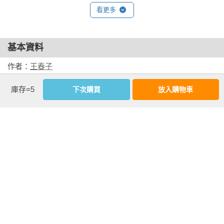
看更多
許雅琪（「畫丘」美術老師）
當時看到新聞報導雲豹滅絕時，問了學生你們有什麼想法？得
到回覆：可以去動物園看呀！網路上還是有影片或圖片可以看
基本資料
到。原來「滅絕」一詞對孩子仍陌生。

作者：
王春子
導讀這本書時，孩子們彷彿成為長頸鹿的盟軍，在畫面尋找好
出版社：
遠流出版
朋友雲豹蹤影。後續創作以臺灣的建築屋頂讓他們去思考，雲
庫存=5
下次購買
放入購物車
城邦書號：A1201182

豹住在屋頂上有沒有不方便的地方？或是牠都在屋頂上做什麼
ISBN：9786264183741

呢？作品完成後學生們也迫不及待與家人分享作品與書中內
出版日期：2025-09-26

容。

繪者：
王春子
覺得這本繪本像一顆種子，讓小朋友讀完後能去思考很多個
書系：
華麗島
「為什麼」？儘管這些疑問還難以理解，但未來會在心中綻放
規格：精裝 / 全彩 / 58頁 / 28.8cm×21cm                
出溫暖的花朵。
相關書籍
同書系
同分類
同出版社