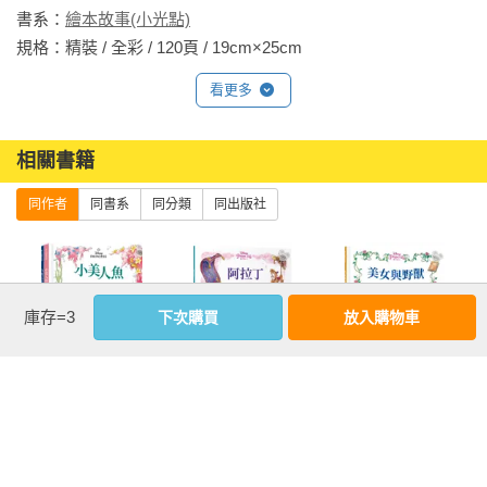
書系：
繪本故事(小光點)
規格：精裝 / 全彩 / 120頁 / 19cm×25cm                
看更多
相關書籍
同作者
同書系
同分類
同出版社
庫存=3
下次購買
放入購物車
迪士尼公主繪本
【迪士尼繪本系
【迪士尼繪本系
套書01（白雪公
列】阿拉丁
列】美女與野獸
主、小美人魚、
仙履奇緣）