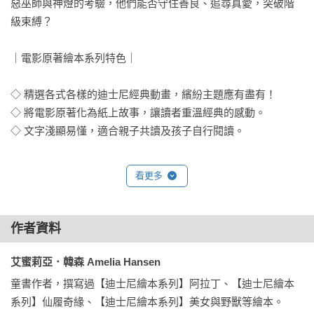
惡巫師與神燈的考驗，他們能否守住善良、追尋真愛，突破階
級束縛？

｜電影原著繪本系列特色｜

◇ 精選各式各樣的迪士尼經典動畫，繽紛主題應有盡有！

◇ 將電影原著化為紙上故事，讓讀者重溫經典的感動。

◇ 文字淺顯易懂，適合親子共讀及孩子自行閱讀。

※適讀年齡：3歲以上、無注音
看更多
作者資料
艾蜜莉亞．韓森 Amelia Hansen
童書作者，撰寫過【迪士尼繪本系列】阿拉丁、【迪士尼繪本
系列】仙履奇緣、【迪士尼繪本系列】美女與野獸等繪本。
