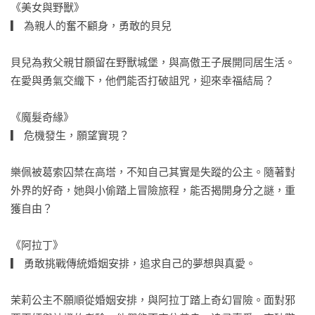
《美女與野獸》

▎ 為親人的奮不顧身，勇敢的貝兒

貝兒為救父親甘願留在野獸城堡，與高傲王子展開同居生活。
在愛與勇氣交織下，他們能否打破詛咒，迎來幸福結局？

《魔髮奇緣》

▎ 危機發生，願望實現？

樂佩被葛索囚禁在高塔，不知自己其實是失蹤的公主。隨著對
外界的好奇，她與小偷踏上冒險旅程，能否揭開身分之謎，重
獲自由？

《阿拉丁》

▎ 勇敢挑戰傳統婚姻安排，追求自己的夢想與真愛。

茉莉公主不願順從婚姻安排，與阿拉丁踏上奇幻冒險。面對邪