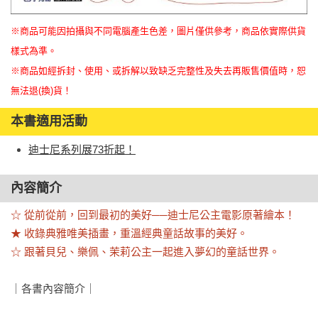
※商品可能因拍攝與不同電腦產生色差，圖片僅供參考，商品依實際供貨
樣式為準。
※商品如經拆封、使用、或拆解以致缺乏完整性及失去再販售價值時，恕
無法退(換)貨！
本書適用活動
迪士尼系列展73折起！
內容簡介
☆ 從前從前，回到最初的美好──迪士尼公主電影原著繪本！

★ 收錄典雅唯美插畫，重溫經典童話故事的美好。

☆ 跟著貝兒、樂佩、茉莉公主一起進入夢幻的童話世界。
｜各書內容簡介｜
