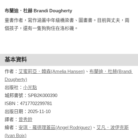
布蘭迪．杜赫 Brandi Dougherty
童書作者，寫作涵蓋中年級橋梁書、圖畫書。目前與丈夫，兩
個孩子，還有一隻狗狗住在洛杉磯。
基本資料
作者：
艾蜜莉亞．韓森(Amelia Hansen)
、
布蘭迪．杜赫(Brandi 
Dougherty)
出版社：
小光點
城邦書號：SPB2K000390

ISBN：4717702299781

出版日期：2025-11-10

譯者：
曾秀鈴
繪者：
安琪．羅德理蓋茲(Angel Rodriguez)
、
艾凡．波伊克斯
(Ivan Boix)