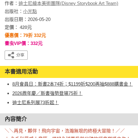
作者：
迪士尼繪本美術團隊(Disney Storybook Art Team)
出版社：
小光點
出版日期：2026-05-20
定價： 420元
優惠價：79折 332元
書虫VIP價：332元
本書適用活動
8月會員日：新書2本74折；$1199折$200再抽$888購書金！
2026周年慶／新書強勢登場75折！
迪士尼系列展73折起！
內容簡介
＼＼再見，夥伴！飛向宇宙，浩瀚無垠的終極大冒險！／／
