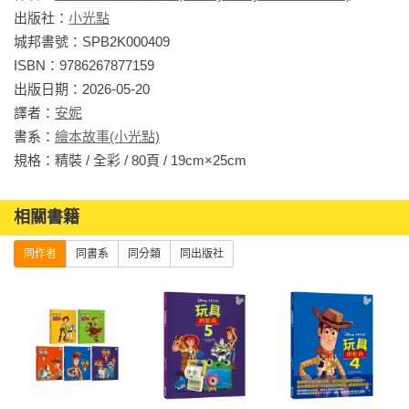
✪ 將電影原著化為紙上故事，讓讀者重溫經典的感動。

出版社：
小光點
✪ 文字淺顯易懂，適合親子共讀及孩子自行閱讀。

城邦書號：SPB2K000409

ISBN：9786267877159

｜全系列包含｜

出版日期：2026-05-20

◇ 【迪士尼繪本系列】玩具總動員（全系列5集）

譯者：
安妮
◇ 【迪士尼繪本系列】動物方城市（全系列2集）

書系：
繪本故事(小光點)
◇ 【迪士尼繪本系列】冰雪奇緣（全系列4集）

規格：精裝 / 全彩 / 80頁 / 19cm×25cm                
◇ 【迪士尼繪本系列】海洋奇緣（全系列2集）

◇ 【迪士尼繪本系列】腦筋急轉彎（全系列3集）

相關書籍
◇ 【迪士尼繪本系列】元素方城市

◇ 【迪士尼繪本系列】怪獸電力公司

同作者
同書系
同分類
同出版社
◇ 【迪士尼繪本系列】星願

◇ 【迪士尼繪本系列】獅子王

◇ 【迪士尼繪本系列】小美人魚

◇ 【迪士尼繪本系列】白雪公主

◇ 【迪士尼繪本系列】美女與野獸

◇ 【迪士尼繪本系列】仙履奇緣
