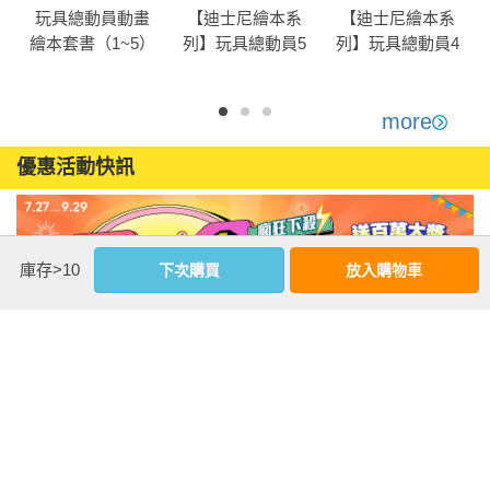
◇ 【迪士尼繪本系列】阿拉丁

玩具總動員動畫
【迪士尼繪本系
【迪士尼繪本系
◇ 【迪士尼繪本系列】可可夜總會

繪本套書（1~5）
列】玩具總動員5
列】玩具總動員4
【迪士尼繪本系
◇ 【迪士尼繪本系列】天外奇蹟
列】
more
優惠活動快訊
庫存>10
下次購買
放入購物車
注意事項