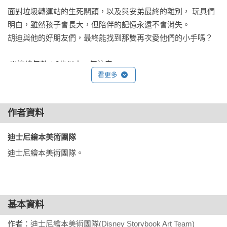
面對垃圾轉運站的生死關頭，以及與安弟最終的離別， 玩具們
明白，雖然孩子會長大，但陪伴的記憶永遠不會消失。 

胡迪與他的好朋友們，最終能找到那雙再次愛他們的小手嗎？

 ※適讀年齡：3歲以上、無注音

看更多
｜本書亮點｜

✪ 經典呈現：迎來系列最震撼的情感高潮，全彩畫面完美重現
作者資料
垃圾轉運站的驚險時刻。

✪ 學習放手：陪孩子思考「離別」的意義，學習優雅地向過去
迪士尼繪本美術團隊 
告別，並勇敢迎接新生活。

迪士尼繪本美術團隊。
✪ 愛的傳承：見證胡迪對安弟的忠誠與無私，體會「愛」不一
定要佔有，更可以是溫暖的守護！

｜全系列特色｜

基本資料
✪ 精選各式各樣的迪士尼、皮克斯經典動畫，繽紛主題應有盡
有！

作者：
迪士尼繪本美術團隊(Disney Storybook Art Team)