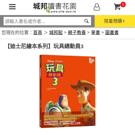
0
限量預購
您現在的位置：
首頁
＞
城邦館
>
親子教養
>
童書
>
圖畫書
【迪士尼繪本系列】玩具總動員3