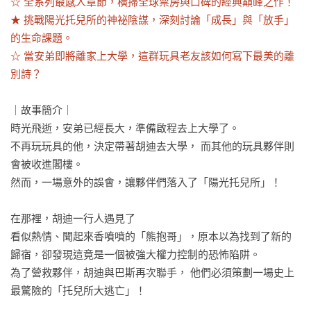
☆ 全系列最感人章節，橫掃全球票房與口碑的經典巔峰之作！

★ 挑戰陽光托兒所的神祕陰謀，深刻討論「成長」與「放手」
的生命課題。

☆ 當安弟即將離家上大學，這群玩具老友該如何寫下最美的離
別詩？
｜故事簡介｜

時光飛逝，安弟已經長大，準備啟程去上大學了。

不再玩玩具的他，決定帶著胡迪去大學， 而其他的玩具夥伴則
會被收進閣樓。 

然而，一場意外的誤會，讓夥伴們落入了「陽光托兒所」！

在那裡，胡迪一行人遇見了

看似熱情、聞起來香噴噴的「熊抱哥」，原本以為找到了新的
歸宿，卻發現這竟是一個被強大權力控制的恐怖陷阱。 

為了營救夥伴，胡迪與巴斯再次聯手， 他們必須策劃一場史上
最驚險的「托兒所大逃亡」！
