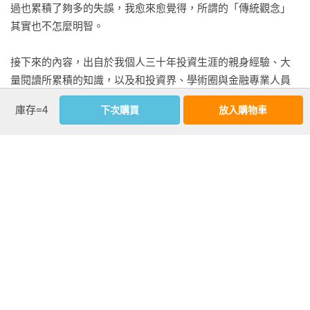
過也累積了夠多的失誤，我愈來愈覺得，所謂的「傳統觀念」
其實也不怎麼明智。

接下來的內容，出自於我個人三十年投資生涯的親身經驗、大
量閱讀所累積的知識，以及和投資界、學術圈與金融專業人員
進行數千次對話的成果。

庫存=4
下次購買
放入購物車
金錢迷惑了許多人。他們以為只要掌握某個重大祕密，例如某
個投資產品、特別的交易策略，或是投資大師的指引就能賺大
錢。但事實上，累積財富的原則簡單得可以：在我們能力範圍
內盡可能地存錢，謹慎舉債、控管主要金融市場風險、投資時
不要太過自作聰明。在我們剛進入成年期時，財務的累積可能
看更多
緩慢得讓人難以忍受，甚至沮喪。你可能得花費多年時間，才
能存到人生第一個一百萬。但是，如果我們遵循簡明且審慎的
原則，成果將非常可觀。過了數十載，我們可能因此累積了三
延伸內容
百萬，很快地三百萬會變成六百萬，甚至一千萬。

國際讚譽

為什麼當初我沒有想到那些？當你讀完喬納森．克雷蒙極為精