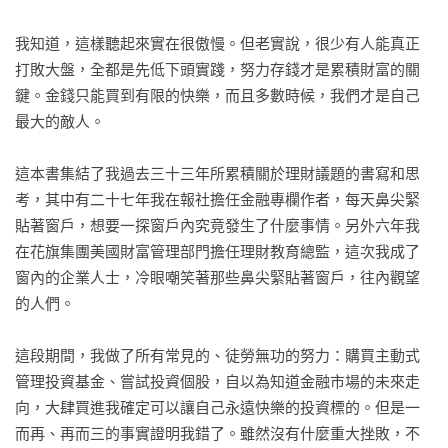
我知道，這樣聽起來實在很傲慢。但老實說，很少有人能真正
打敗大盤，全都是先低下頭實踐，努力存錢才是累積財富的關
鍵。金錢只能買到有限的快樂，而且多數時候，我們才是自己
最大的敵人。

這本書集結了我過去三十三年所累積關於理財議題的書寫和思
考，其中有二十七年我在報社擔任金融專欄作者，每天鼻尖緊
貼著窗戶，想要一探窗戶內究竟發生了什麼事情。另外六年我
在花旗集團美國財富管理部門擔任理財教育總監，這次我成了
窗內的企業人士，冷眼嘲笑著那些鼻尖緊貼著窗戶，往內觀望
的人們。

這段期間，我做了所有常見的、徒勞無功的努力：購買主動式
管理投資基金、嘗試投資個股，自以為知道金融市場的未來走
向，大肆買進我確定可以讓自己永遠快樂的投資標的。但是一
而再、再而三的事實證明我錯了。雖然沒有什麼重大挫敗，不