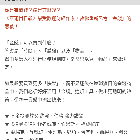
你是有閒錢？還是守財奴？

《華爾街日報》最受歡迎財經作家，教你重新思考「金錢」的
意義！
「金錢」可以買到什麼？

答案是「時間」、「體驗」以及「物品」。

然而多數人在進行財務規劃時，常常只以買「物品」來做決
定。

如果想要買到更多「快樂」，而不是迷失在琳瑯滿目的金錢商
品中，我們必須好好活用「金錢」這項工具，做出更聰明的決
策，從每一分錢中擠出快樂！

★ 基金投資教父 約翰．伯格 強力讚譽

★《投資金律》作者威廉．伯恩斯坦 權威撰序

★ 愛瑞克、許凱廸、雷浩斯、綠角、蔡宇哲、蕭碧燕、闕又