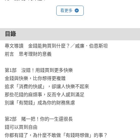
看更多
目錄
專文導讀 金錢能夠買到什麼？／威廉．伯恩斯坦

前言 思考理財的意義

第1部 沒錯！用錢買到更多快樂

金錢與快樂，比你想得更複雜

追求「消費的快感」，卻讓人快樂不起來

那些花錢的麻煩事，反而令人感到滿足

別讓「有閒錢」成為你的財務焦慮

第2部 賭一把！你的一生還很長

錢可以買到自由

你都有錢了，為什麼不敢做「有錢時想做」的事？
