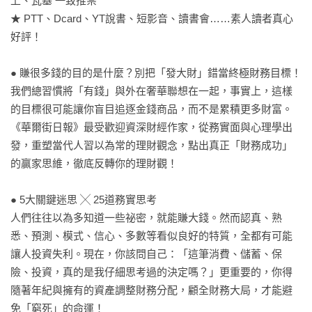
上、瓦基 一致推崇

★ PTT、Dcard、YT說書、短影音、讀書會……素人讀者真心
好評！

● 賺很多錢的目的是什麼？別把「發大財」錯當終極財務目標！

我們總習慣將「有錢」與外在奢華聯想在一起，事實上，這樣
的目標很可能讓你盲目追逐金錢商品，而不是累積更多財富。
《華爾街日報》最受歡迎資深財經作家，從務實面與心理學出
發，重塑當代人習以為常的理財觀念，點出真正「財務成功」
的贏家思維，徹底反轉你的理財觀！

● 5大關鍵迷思 ╳ 25道務實思考

人們往往以為多知道一些祕密，就能賺大錢。然而認真、熟
悉、預測、模式、信心、多數等看似良好的特質，全都有可能
讓人投資失利。現在，你該問自己：「這筆消費、儲蓄、保
險、投資，真的是我仔細思考過的決定嗎？」更重要的，你得
隨著年紀與擁有的資產調整財務分配，顧全財務大局，才能避
免「窮死」的命運！