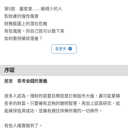
第5部 贏家是……輸得少的人

對財產的慢性傷害

財務藍圖上的潛在危機

有些風險，你自己就可以擔下來

如何看待績效落後？

分散投資的必要性

看更多
停損點的三層思考

後記 最後的十二點建議
序跋
前言 思考金錢的意義
很多人認為，理財的首要目標就是打敗股市大盤，盡可能累積
愈多的財富。只要擁有足夠的聰明智慧，再加上認真研究，就
能確保投資成功，並擁有通往快樂所需的一切條件。

有些人確實做到了。
