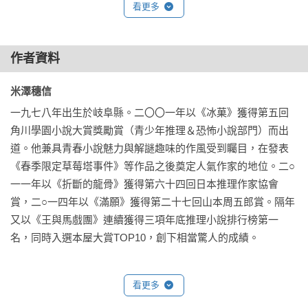
看更多
旅館斜對面有座小小的神祠。塗泥的三角屋頂上放著素燒陶製
寶珠，前方供奉著蠟燭與紅花。我不認識這種花。彷彿在證實
作者資料
我在房間聽到的歌聲不是幻覺，這束花還很新鮮。花的旁邊放
置著鐵盤，還有焚香釋出細細的一縷煙。剛剛有人在這裡祈
米澤穗信 
禱。

一九七八年出生於岐阜縣。二〇〇一年以《冰菓》獲得第五回
神祠沒有門，可以直接看到神像。象頭神葛內舍以躍動的姿態
角川學園小說大賞獎勵賞（青少年推理＆恐怖小說部門）而出
翹起腳，大大的腹部往外突出。神像塗著好幾層祝福的紅粉。
道。他兼具青春小說魅力與解謎趣味的作風受到矚目，在發表
我不知道這個國家的禮拜方式，因此便用自己唯一知道的方
《春季限定草莓塔事件》等作品之後奠定人氣作家的地位。二○
式，合掌閉上眼睛並低下頭。

一一年以《折斷的龍骨》獲得第六十四回日本推理作家協會
賞，二○一四年以《滿願》獲得第二十七回山本周五郎賞。隔年
我知道象頭神是保佑生意興隆的神。我現在對於自己的生意有
又以《王與馬戲團》連續獲得三項年底推理小說排行榜第一
什麼可以祈禱的嗎？我的工作該怎麼樣才算成功呢？

名，同時入選本屋大賞TOP10，創下相當驚人的成績。
也就是說，我甚至不知道應該向象頭神祈禱什麼。現在求神也
看更多
太早了。
