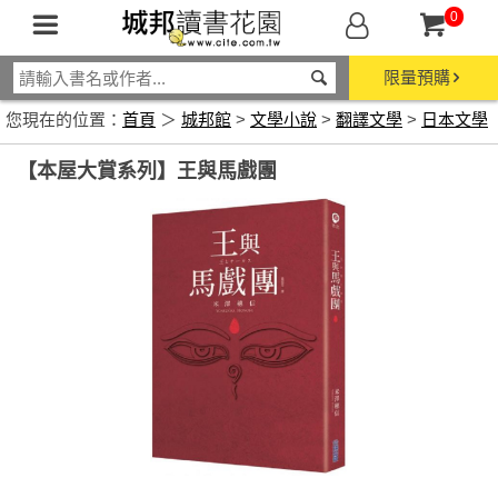
0
限量預購
您現在的位置：
首頁
＞
城邦館
>
文學小說
>
翻譯文學
>
日本文學
【本屋大賞系列】王與馬戲團