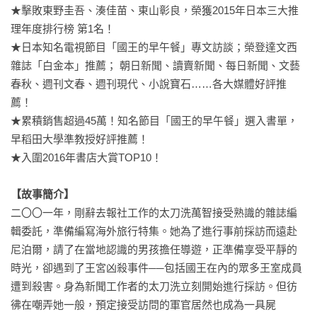
★擊敗東野圭吾、湊佳苗、東山彰良，榮獲2015年日本三大推
理年度排行榜 第1名！

★日本知名電視節目「國王的早午餐」專文訪談；榮登達文西
雜誌「白金本」推薦； 朝日新聞、讀賣新聞、每日新聞、文藝
春秋、週刊文春、週刊現代、小說寶石……各大媒體好評推
薦！

★累積銷售超過45萬！知名節目「國王的早午餐」選入書單，
早稻田大學準教授好評推薦！

★入圍2016年書店大賞TOP10！

【故事簡介】
二〇〇一年，剛辭去報社工作的太刀洗萬智接受熟識的雜誌編
輯委託，準備編寫海外旅行特集。她為了進行事前採訪而遠赴
尼泊爾，請了在當地認識的男孩擔任導遊，正準備享受平靜的
時光，卻遇到了王宮凶殺事件──包括國王在內的眾多王室成員
遭到殺害。身為新聞工作者的太刀洗立刻開始進行採訪。但彷
彿在嘲弄她一般，預定接受訪問的軍官居然也成為一具屍