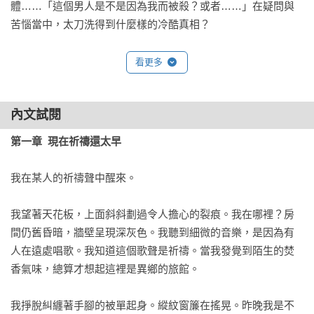
體……「這個男人是不是因為我而被殺？或者……」在疑問與
苦惱當中，太刀洗得到什麼樣的冷酷真相？

書中巧妙結合二〇〇一年實際發生的尼泊爾的王儲謀殺事件，
看更多
格局宏大，堪稱米澤推理小說的傑作里程碑！
內文試閱
第一章  現在祈禱還太早
我在某人的祈禱聲中醒來。

我望著天花板，上面斜斜劃過令人擔心的裂痕。我在哪裡？房
間仍舊昏暗，牆壁呈現深灰色。我聽到細微的音樂，是因為有
人在遠處唱歌。我知道這個歌聲是祈禱。當我發覺到陌生的焚
香氣味，總算才想起這裡是異鄉的旅館。

我掙脫糾纏著手腳的被單起身。縱紋窗簾在搖晃。昨晚我是不