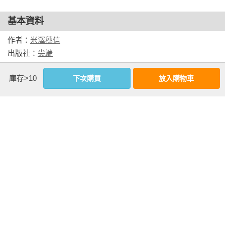
霧霾般的睡意仍舊揮之不去。先前無人的街道上逐漸出現一個
基本資料
又一個人影。穿著紗麗服的年輕女性捧著紅色的花走近神祠。
我在擦身而過時打了招呼。她顯得有些詫異，接著露出輕盈的
作者：
米澤穗信
微笑。

出版社：
尖端
城邦書號：SPB7Z000266

庫存>10
下次購買
放入購物車
我和出門時同樣躡手躡腳地回到旅館。先前醒來時還很昏暗的
ISBN：9786264343398

房間已經透入朝陽，原本看起來是灰色的牆壁也變成白色。我
出版日期：2025-09-23

脫下運動鞋，輕輕地躺在被單凌亂的床上。或許是因為旅途疲
譯者：
黃涓芳
勞，我一閉上眼睛意識就變得模糊。

書系：
逆思流
規格：平裝 / 單色 / 368頁 / 14.5cm×21cm                
在陷入夢鄉之前，為了不要因為忘記現在是何時、自己在何處
而感到不安，我像是念咒語般說出口。

相關書籍
二〇〇一年六月一日。加德滿都。東京旅舍二〇二號房。

同作者
同書系
同分類
同出版社
我的嘴唇和眼瞼同樣沉重。所以我的喃喃自語大概不成聲音。
