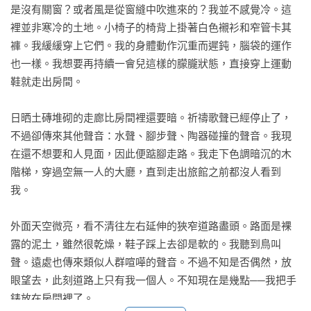
是沒有關窗？或者風是從窗縫中吹進來的？我並不感覺冷。這
裡並非寒冷的土地。小椅子的椅背上掛著白色襯衫和窄管卡其
褲。我緩緩穿上它們。我的身體動作沉重而遲鈍，腦袋的運作
也一樣。我想要再持續一會兒這樣的朦朧狀態，直接穿上運動
鞋就走出房間。

日晒土磚堆砌的走廊比房間裡還要暗。祈禱歌聲已經停止了，
不過卻傳來其他聲音：水聲、腳步聲、陶器碰撞的聲音。我現
在還不想要和人見面，因此便踮腳走路。我走下色調暗沉的木
階梯，穿過空無一人的大廳，直到走出旅館之前都沒人看到
我。

外面天空微亮，看不清往左右延伸的狹窄道路盡頭。路面是裸
露的泥土，雖然很乾燥，鞋子踩上去卻是軟的。我聽到鳥叫
聲。遠處也傳來類似人群喧嘩的聲音。不過不知是否偶然，放
眼望去，此刻道路上只有我一個人。不知現在是幾點──我把手
錶放在房間裡了。
