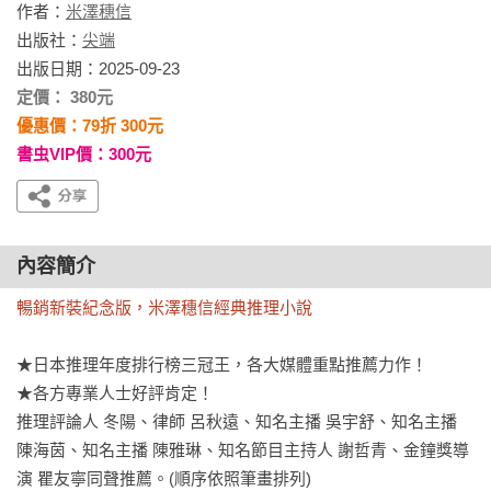
作者：
米澤穗信
出版社：
尖端
出版日期：2025-09-23
定價： 380元
優惠價：79折 300元
書虫VIP價：300元
內容簡介
暢銷新裝紀念版，米澤穗信經典推理小說
★日本推理年度排行榜三冠王，各大媒體重點推薦力作！

★各方專業人士好評肯定！

推理評論人 冬陽、律師 呂秋遠、知名主播 吳宇舒、知名主播 
陳海茵、知名主播 陳雅琳、知名節目主持人 謝哲青、金鐘獎導
演 瞿友寧同聲推薦。(順序依照筆畫排列)
