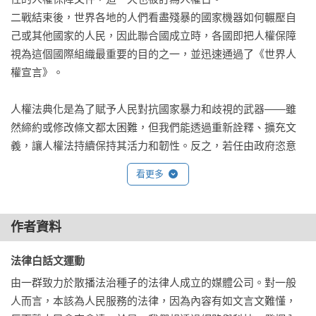
二戰結束後，世界各地的人們看盡殘暴的國家機器如何輾壓自
己或其他國家的人民，因此聯合國成立時，各國即把人權保障
視為這個國際組織最重要的目的之一，並迅速通過了《世界人
權宣言》。

人權法典化是為了賦予人民對抗國家暴力和歧視的武器——雖
然締約或修改條文都太困難，但我們能透過重新詮釋、擴充文
義，讓人權法持續保持其活力和韌性。反之，若任由政府恣意
排除或限制人權內涵，將失其最初捍衛個人尊嚴及促進社會正
看更多
義的精神。這也是一開始想編輯這本書的主要目標，希望提供
讀者有關人權與基本自由的基本認識，學習相關語彙後，用以
觀察自己與其他人的生活處境，進而勾勒出心目中理想社會的
作者資料
藍圖。——法律白話文運動

法律白話文運動 
本書邀請一群年輕有想法、寫過多部暢銷法普書的「法律白話
由一群致力於散播法治種子的法律人成立的媒體公司。對一般
文運動」執筆，以明確好讀的文字，把嚴肅的法律知識，轉化
人而言，本該為人民服務的法律，因為內容有如文言文難懂，
為一般大眾容易理解的常識。內容以聯合國特別為青少年編寫