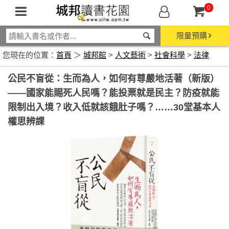
0
限量預購
您現在的位置：
首頁
＞
城邦館
>
人文藝術
>
社會科學
>
法律
公民不盲從：生而為人，如何有尊嚴地活著（新版）
——國家能賜死人民嗎？能投票就是民主？防疫就能
限制出入境？收入低就該餓肚子嗎？……30堂基本人
權思辨課