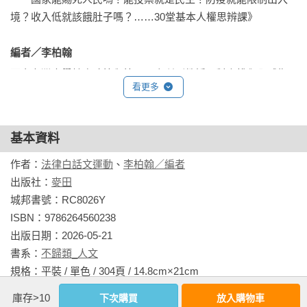
刑？維吾爾族被中國奴役生產棉花，引起許多名牌商品抵制，
境？收入低就該餓肚子嗎？……30堂基本人權思辨課》

中國真的吃西方人權這套？跨國同婚是否是夢一場？棒球員曹
錦輝的假球案如何引用「無罪推定原則」？ COVID-19 核酸檢
編者／李柏翰 
驗報告成了遷徙自由的絆腳石？新加坡少年余澎杉（Amos 
國立台灣大學健康政策與管理研究所副教授，對人權與全球衛
Yee）在網路上批評李光耀為獨裁者，他是否「傷害他人宗教或
看更多
生政治很敏感。跨領域研究者，常在公共書寫中強調性別、障
種族情感」？土耳其海面上漂浮了一名紅衣小男孩的屍體，他
礙與解殖觀點的重要性。現在亦擔任學術期刊《女性主義評
足以召喚難民的無辜嗎？原住民自傳統部落領域取回木材，是
論》（Feminist Review）編輯，成為勞碌日常的逃逸出口；主
否竊盜觸法？禁止穆斯林婦女穿罩袍是錯誤的法令？……

基本資料
編過《公民不盲從：生而為人，如何有尊嚴地活著》、《隱性
歧視：用人權實踐平等，消弭藏在生活、文化之下的性別歧
作者：
法律白話文運動
、
李柏翰／編者
全書談及的領域眾多，包括身心障礙者、遊民、勞工、維吾爾
視》等書。

出版社：
麥田
族、人權工作者、難民、愛滋感染者……；議題多元，包括反
城邦書號：RC8026Y

送中、八仙樂園火燒案、死刑存廢爭議、打假球、隱私權、出
相關著作：《公民不盲從：生而為人，如何有尊嚴地活著——
ISBN：9786264560238

版管制、兒少言論權利、集會遊行示威、罷工、迫遷、恐同、
國家能賜死人民嗎？能投票就是民主？防疫就能限制出入境？
出版日期：2026-05-21

受教育權、著作權、國際人權……

收入低就該餓肚子嗎？……30堂基本人權思辨課》《公民不盲
書系：
不歸類_人文
從：生而為人，如何有尊嚴地活著（特別簽名版）——國家能
規格：平裝 / 單色 / 304頁 / 14.8cm×21cm                
從個人到社會，從台灣到世界，各式各樣的基本人權議題，在
賜死人民嗎？能投票就是民主？防疫就能限制出入境？收入低
在凸顯人權脆弱的面向。當大眾被侵權時是否真能知法而保護
庫存>10
下次購買
放入購物車
就該餓肚子嗎？……30堂基本人權思辨課》