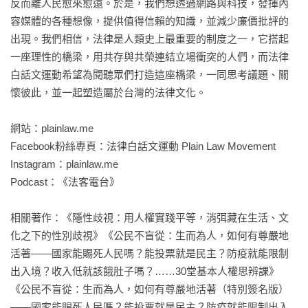
反而離人民愈來愈遠。於是，我們想透過網路與科技，發揮內
的《世界人權宣言》簡易版三十條為基礎，從每一則法條的核
容媒體的各種想像，提供值得信賴的知識，並減少廉價批評的
心精神作闡釋，並援引國內外的案例，輔助說明該法條我們應
出現。我們相信，法律是人類史上最重要的制度之一，它搭起
該具備的正確觀念，探索人權樣貌，傳達人權基本知識，幫助
一座理性的橋梁，用共存與共榮連結立場衝突的人們，而法律
我們更確認與思索人權的重要。

白話文運動希望為閱聽眾們打造這座橋梁，一同思考議題、關
懷彼此，並一起塑造屬於台灣的法律文化。

也許我們對這些人權條文並不陌生，但我們對它的內涵確實為
何，其實仍然一知半解，甚或明知故犯；在世界仍然到處充斥
網站：plainlaw.me

忽視人權、侵犯人權的情況下，我們如何理解並維護自身的人
Facebook粉絲專頁：法律白話文運動 Plain Law Movement

權，已是一個當代的重要課題。

Instagram：plainlaw.me

Podcast：《法客電台》

作為自許尊重人權的台灣，其實我們還有許多可以努力的空
間，這本書深入淺出的書寫，提醒我們正視人權的重要，我們
相關著作：《隱性歧視：用人權實踐平等，消弭藏在生活、文
才能更往前成為一個進步的世界公民。

化之下的性別歧視》《公民不盲從：生而為人，如何有尊嚴地
活著——國家能賜死人民嗎？能投票就是民主？防疫就能限制
●內容大要

出入境？收入低就該餓肚子嗎？……30堂基本人權思辨課》
美國知名歌手小甜甜布蘭妮為何害怕父親的監管？性工作者真
《公民不盲從：生而為人，如何有尊嚴地活著（特別簽名版）
的不配擁有工作權？反送中運動為何衍生出抗議者被受虐酷
——國家能賜死人民嗎？能投票就是民主？防疫就能限制出入