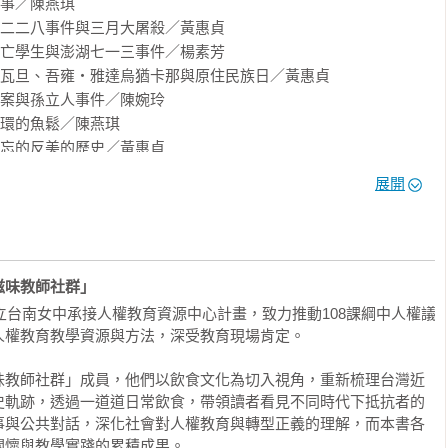
事／陳燕琪

：二二八事件與三月大屠殺／黃惠貞

流亡學生與澎湖七一三事件／楊素芳

的蛋白質來源。當煙台聯中校長張敏之與鄒鑑，不忍從山東流亡至
‧瓦旦、吾雍‧雅達烏猶卡那與原住民族日／黃惠貞

挺身抗議，卻反被羅織為匪諜、付出生命代價時，帶著紅燒風味的
諜案與孫立人事件／陳婉玲

其子女賴以維生的重要食物，也無聲見證了張家在求生之路上的艱
水環的魚鬆／陳燕琪

遺忘的反美的歷史／黃惠貞

傅正與中國民主黨組黨事件／黃惠貞

展開
指用來吃的竹筍，而是用來防衛與盛裝的容器。一盤竹筍炒肉絲，
監獄中的反對者／洪碧霞

泰雅族人、台灣原住民第一位西醫樂信．瓦旦，以及鄒族受過高等
吉桑的革命人生／邱婉慧

生命於一九五四年四月十七日戛然而止？

憶：青蛙湯與台籍日本兵／陳燕琪

民主之路的台灣味／陳燕琪

味教師社群」 
願，然而，在追求自由與民主的道路上，卻成為受難家屬永恆的破
二八的林宅血案／陳子珺

的林義雄，在遭拘留期間，不僅承受刑求偵訊，其母親與年幼女兒
國立台南女中承接人權教育資源中心計畫，致力推動108課綱中人權議
客：五二○農民事件／黃文儀

最沉痛的犧牲者之一，而真相至今仍舊是未解之謎。

權教育教學資源與方法，深受教育現場肯定。

奶糖／陳燕琪
台灣？西式食物傳入台灣可以回溯至清末開港時期，真正引入「總
味教師社群」成員，他們以飲食文化為切入視角，重新梳理台灣近
台美軍俱樂部。美軍駐台二十五年，其飲食等各方面文化，在戒嚴時
史軌跡，透過一道道日常飲食，帶領讀者看見不同時代下抵抗者的
。一九五七年三月二十日，中華民國少校劉自然在駐台美軍宿舍區
事與公共對話，深化社會對人權教育與轉型正義的理解，而本書各
無罪，劉自然遺孀妻子奧特華舉牌抗議，釀成五二四反美事件。

懷與教學實踐的累積成果。
