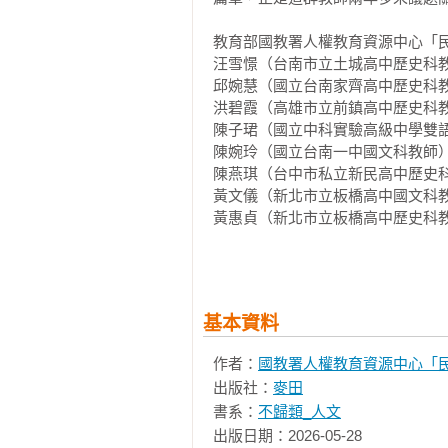
上海國際大都會集結江浙菜系精華
教育部國教署人權教育資源中心「民
九四九年之後，來台的黨政官員帶
汪雪憬（台南市立土城高中歷史科教
大影響。但為何一份以自由民主抵
邱婉慧（國立台南家齊高中歷史科教
國》刊物，浙江人雷震卻從輔弼統
洪碧霞（高雄市立前鎮高中歷史科教
異議者而成階下囚？雷震被捕的那
陳子珺（國立中科實驗高級中學雙語
麵」。

陳婉玲（國立台南一中國文科教師）
陳燕琪（台中市私立新民高中歷史科
黃文儀（新北市立板橋高中國文科教
對於政治犯而言，獄中少有曬太陽
黃惠貞（新北市立板橋高中歷史科教
體，一定會覺得很感動。而帶給獄
楊素芳（國立台南女中公民與社會
連入獄，理由是「思想左傾」；一
文上造詣傑出，一九六○年出版《
以預備叛亂罪。柯旗化在獄中請獄友
基本資料
……

作者：
國教署人權教育資源中心「
出版社：
麥田
從日據時期到民國政府，從知識分
書系：
不歸類_人文
程，是由一場場前人奉獻青春性命，
出版日期：2026-05-28
