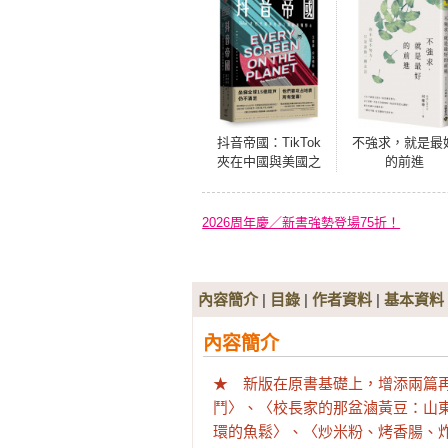
抖音帝國：TikTok
不強求，就是最
夾在中國與美國之
的前進
間的商戰野心
2026周年慶／新書強勢登場75折！
內容簡介
|
目錄
|
作者資料
|
基本資料
內容簡介
★　新版在原書基礎上，增添兩篇
鬥〉、〈校長家的那盆滷黃豆：山
環的魚鬆〉、〈炒米粉、烤香腸、