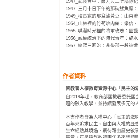
1947_武裝台中：飯丸與二七部隊紀
來喝那一碗為他準備的鰇魚糜……

1947_三月十日下午的那碗鰇魚糜
1949_校長家的那盆滷黃豆：山東
來自美援計畫的黃豆，是富含營養
1954_山林裡的竹筍炒肉絲：樂信
澎湖的年幼學生被軍方強制編兵而
1955_噤滯時光裡的將軍玫瑰：匪
滷黃豆遂成為張敏之遺屬王培五及
1956_威權統治下的時代青年：施
難歲月。

1957_總匯三明治：背後那一段被
1960_放棄官菜的反對黨：雷震、
對原住民而言，竹子的重要性並非
1961_監獄中的豬肝湯：柯旗化與
彰顯出原住民被漢化的不堪處境。
1967_一手煮麵一手建國：史明歐
教育的知識分子高一生，為何兩人的
1974_被排除的美味、被清洗的記
作者資料
1977_炒米粉、烤香腸、炸雞排：
國教署人權教育資源中心「民主的滋
三代同堂雞原寄寓著闔家平安的祝
1980_三代同堂的雞湯：另一個二
碎與創痛。為台灣民主與人權奮鬥
自2019年起，教育部國教署委託
1988_街頭上的大白菜與白米炸彈
更遭不明兇手殺害，成為民主之路上
題的融入教學，並持續發展多元的人
1989_自由時代：南榕與女兒的牛
總匯三明治西式餐點為何會出現在
本書作者皆為人權中心「民主的滋
會三明治」的是一九六○年代的駐
百年來追求民主、自由與人權的歷
期對台灣人而言是呼吸自由的窗口
生命經驗與境遇，期待藉由歷史敘
被駐台美軍雷諾中士槍殺，雷諾後判
篇章，正是這群教師兩年多來議題關