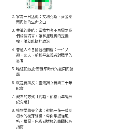
寧為一日猛虎：艾利克斯．麥金泰
爾與他的生命之山
共識的終結：當權力者不再需要我
們相信謊言，誰掌握現實的定義
權，誰就能操控政治
普通人不會揹著機關槍：一位父
親、丈夫、前和平主義者對戰爭的
思考
唯紅花綻放:習近平時代的認同與歸
屬
就是要躁反：臺灣獨立音樂三十年
紀實
觀看的方式【約翰‧伯格百年誕辰
紀念版】
植物學繪畫全書：微觀一花一葉到
樹木的枝芽結構，帶你掌握從風
格、構圖、色彩到透視的繪圖技巧
指南