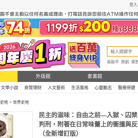
登入
吳毅平
原創
東
原創
Rewire
外版館
套書館
文學小說
商管理財
人文藝術
生活風格
心靈勵志
醫療保健
史地
>
世界史地
民主的滋味：自由之前—入獄、囚禁
判刑，附著在日常味蕾上的衝撞與反
（全新增訂版）