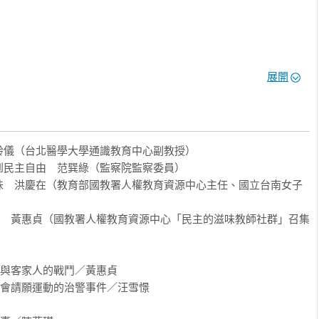
的酒家，分別為「江山樓」、「東薈芳」、「春風得意樓」、「蓬
展開
、名流往來匯聚，往往也是台灣社會運動家的聚集地，其中蔣渭水
家們的免費食堂與活動地點。二○年代的醫生蔣渭水、《臺灣青年》
峰林家的詩人林幼春、出身台灣清水望族的蔡蕙如……，這些台灣
願為了民主飛蛾撲火？

儀（台北醫學大學通識教育中心副教授）

，一九四二年一月在台灣實施「特別志願兵」制度，限定台籍人員
民主自由　范巽綠（監察院監察委員）

除了高砂義勇隊、特別志願兵等正規軍人外，也招募各種類別的軍
味　洪慶在（教育部國教署人權教育資源中心主任、國立台南女子
在皇民化運動改名中村輝夫的史尼育唔，加入高砂義勇隊被派到印
隊走散，他獨自在異鄉僻境生活三十一年，直到一九七四年才被發
way　黃惠貞（國教署人權教育資源中心「民主的滋味教師社群」召集
們精於狩獵，野豬、雉雞、山貓、蛇、蝦、鰻魚、青蛙、小蟲，都
在無糧食的山中得以充飢……」〈被排除的美味、被清洗的記憶：
籍兵為哪一個政權作戰，終究都擺脫不了棄子的命運。

日與客家人的戰鬥／黃惠貞

議會請願運動的治警事件／汪雪憬

或缺的角色，台灣律師李瑞漢最後一次喝鰇魚糜，是在發生二二八
一刻，律師娘李邱己妹等待了六十一年，始終等不到丈夫李瑞漢回