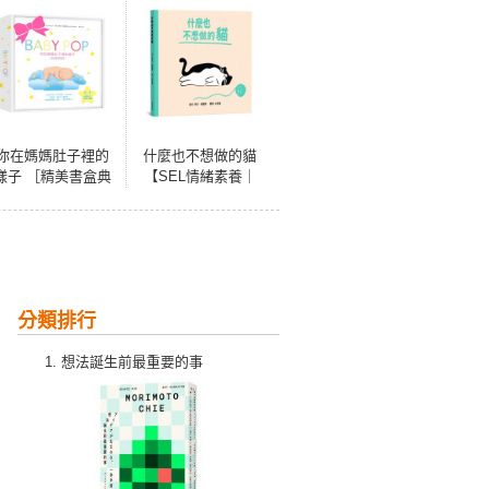
你在媽媽肚子裡的
什麼也不想做的貓
樣子 ［精美書盒典
【SEL情緒素養｜
藏版］（1：1真實
同理心｜心理健
比例小寶寶立體
康】☆我不是懶，
書，呈現媽媽懷胎
我只是現在心情有
九月的胎內樣貌）
點低落☆今天，你
可以什麼都不做
分類排行
想法誕生前最重要的事