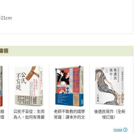
，串起台灣民主之路的梗概。十八篇文，每篇開頭先講述與該文有
的呈現人物及時代的精神樣貌。透過這些訴說，希望給予年輕一代
               
精神，走向更自由的未來。
書籍
成癮
公民不盲從：生而
老師不敢教的國學
後遺民寫作（全新
心理
為人，如何有尊嚴
常識：課本外的文
增訂版）
研
地活著（新版）
壇八卦、黑暗朝
與執
——國家能賜死人
堂、追愛火葬
more