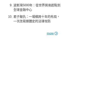
波斯灣5000年：從世界貿易起點到
全球金融中心
君子報仇：一場橫跨十年的布局，
一次改寫媒體史的法律攻防
more