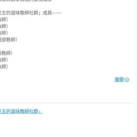
的上海菜，成為富裕和社會地位的象徵，因而有「官菜」之稱。一
主的滋味教師社群」成員——

來發跡自上海的江浙資本家、知識分子，對台灣的飲食文化產生偌
師）

抗極權政治為主旨、且契合當時反共抗俄的基本國策的《自由中
師）

治者建設「自由中國」的座上賓，成為執政者眼中與體制唱反調的
師）

天，中午與女兒雷美琳共進入獄前最後一頓午餐，即家鄉味的「煨
部教師）



教師）

師）

與運動的機會，更遑論均衡的飲食；若有一碗豬肝湯可以滋補身
師）

友這種感動的人，就是柯旗化。一九五一年，柯旗化被中學同學牽
科教師）
年八個月囚禁之後，由於未被判刑，柯旗化於雄女復職，由於在英
展開
新英文法》長期暢銷不墜。一九六一年十月，柯旗化再度被捕，被冠
吃豬肝湯，然而，這樣的仁慈與慷慨，卻也為他帶來了大麻煩。

民主的滋味教師社群」
子到農民百姓，從台籍日本兵的悲歌到反美事件；台灣民主化的進
在最艱困的時代，捍衛堅守，才能走到今天。
