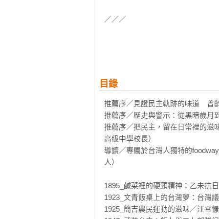
／／／

日治時期，台北大稻埕有四大著名
萊閣」，經常有政要、商賈、文人
經營的春風得意樓，更是社會運動
的編輯兼發行人的蔡培火、出身霧
目錄
菁英的人生勝利組、富二代，為何甘
推薦序／見證民主軌跡的味道　曾齡
日本一九四一年開啟太平洋戰爭後
推薦序／歷史與警示：從黑暗歲月到
十七歲至三十歲，均可參加應募。
推薦序／把民主，留在日常裡的滋
屬，其中最知名的阿美族人莫過於
高級中學校長）

尼摩羅泰島作戰，於偵查過程與部
導讀／專屬於台灣人獨特的food
現。根據戰後日本老兵的口述「他
人）

可以分出可食與不可食加以獵取，
青蛙湯與台籍日本兵〉觸及，無論台
1895_鹹菜裡的硬頸精神：乙未抗
1923_文青飯桌上的台灣夢：台灣
魷魚在台灣漢人餐桌上扮演著不可
1925_簡吉農民運動的滋味／汪雪憬

的一九四七年三月十日下午四時那