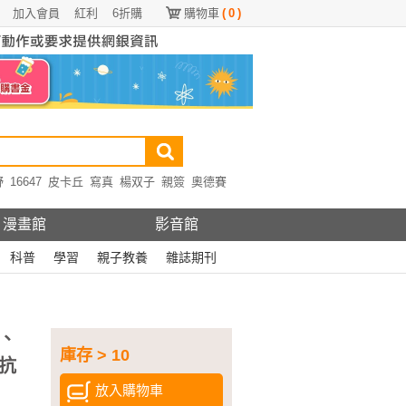
加入會員
紅利
6折購
購物車
(
0
)
野
16647
皮卡丘
寫真
楊双子
親簽
奧德賽
漫畫館
影音館
科普
學習
親子教養
雜誌期刊
、
庫存 > 10
抗
放入購物車