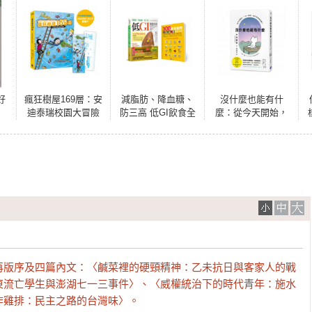
好
瘋狂樹屋169層：安
減脂肪、降血糖、
沒什麼也能有什
迪泰瑞校園大冒險
防三高 低GI飲食全
麼：從今天開始，
（精采完結篇．
書【全彩圖解暢銷
一日一咪咪，你的
附：全球獨家贈
增訂五版】
世界就改變了
品）
再版序及四篇內文：〈鹹菜裡的硬頸精神：乙未抗日與客家人的戰
東流亡學生與澎湖七一三事件〉、〈威權統治下的時代青年：施水
炸雞排：民主之路的台灣味〉。