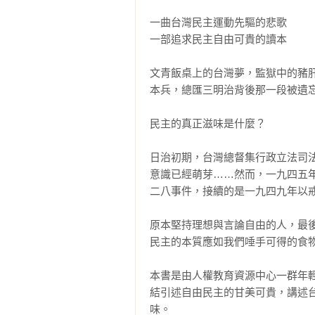
一曲台灣民主運動先驅的悲歌

一部追求民主自由可貴的讀本

文青飯桌上的台灣夢，監獄中的豬
本兵，總匯三明治背後那一段被遺忘
民主的真正滋味是什麼？

日治初期，台灣總督集行政立法司
意識已經萌芽……然而，一九四五
二八事件，接續的是一九四九年以戒
原本堅持理想與言論自由的人，最後
民主的本質應如我們唾手可得的食物
本書是由人權教育資源中心一群年
結引述自由民主的甘美可貴，講述
味。
