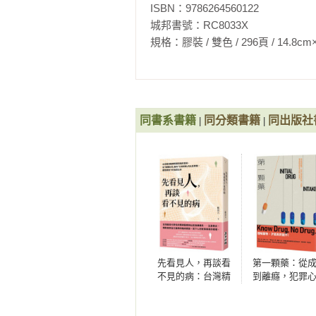
ISBN：9786264560122

本書透過幾個代表性的人物與事件
城邦書號：RC8033X

關的食物，再帶入相關歷史，平實
規格：膠裝 / 雙色 / 296頁 / 14.8cm×21cm 
啟發與滋養，繼續傳承捍衛民主的
同書系書籍
同分類書籍
同出版社
|
|
先看見人，再談看
第一顆藥：從
不見的病：台灣精
到離癮，犯罪
神醫療照護現場的
學家的第一手
思辨，從「機構全
究，看見藥物