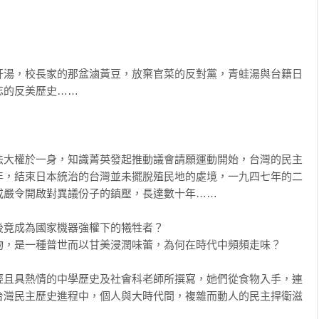
肝湯，校長家的那盆滷黃豆，放棄官菜的反對黨，青蛙湯與台籍日
的反美歷史……

法大權於一身，知識菁英發起推動議會請願運動開始，台灣的民主
年，結束日本統治的台灣並未擺脫殖民地的處境，一九四七年的二
嚴令開啟對異議份子的鎮壓，長達數十年……

竟成為國家機器強權下的犧牲者？

，是一種普世而以甘美浸潤味蕾，為何在時代中頻頻走味？

輕且具熱情的中學歷史及社會科老師所撰寫，她們從食物入手，連
台灣民主歷史進程中，個人與大時代間，複雜而動人的民主捍衛滋