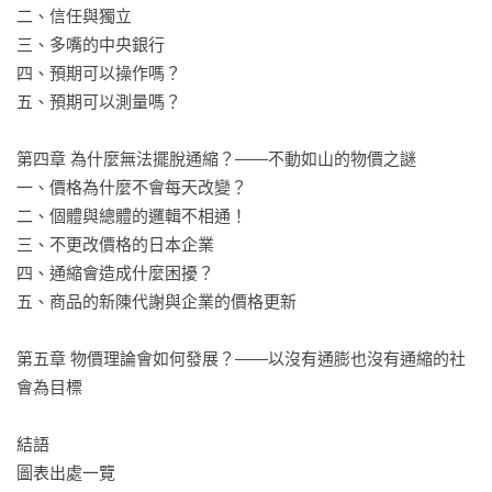
總體經濟學與我們日常生活息息相關。近年疫情後，各國的通
二、信任與獨立

貨膨脹，讓大家覺得錢都變薄了。日本經濟號稱失落的三十
三、多嘴的中央銀行

年，長期物價的低迷，經常是在「通縮」的階段，也是到了最
四、預期可以操作嗎？

近兩年才開始有了通膨，逼得日本央行改弦易轍，開始貨幣政
五、預期可以測量嗎？

策正常化，恢復正利率且要逐漸加息。一大堆的問題，讓這本
理論與實務兼具的參考書，幫你做最好的解答。

第四章 為什麼無法擺脫通縮？——不動如山的物價之謎

──林建甫（中信金控首席經濟學家、國立臺灣大學經濟學系名
一、價格為什麼不會每天改變？

譽教授）

二、個體與總體的邏輯不相通！

三、不更改價格的日本企業

本書深入淺出，從日常生活物價中的會計概念，向讀者介紹一
四、通縮會造成什麼困擾？

些有關物價的理論及實證研究，由較基本的物價指數說明開
五、商品的新陳代謝與企業的價格更新

始，進而介紹影響物價波動因素、物價預測、中央銀行與物價
的關係，及價格僵固性概念等。且時不時加進日常生活常見商
第五章 物價理論會如何發展？——以沒有通膨也沒有通縮的社
品或產業作例子，讓理論概念變得淺顯易懂，以引導讀者如何
會為目標

將經濟理論套用在日常生活中。書中內容能讓大眾在這網路訊
息流通快速、人口老化嚴重及高通貨膨脹時代裡，有效地吸收
結語

正確經濟知識，且能轉換成自身的判斷，不再只片面接收網路
圖表出處一覽

經濟訊息，而可實際理解經濟波動背後的原因所在。此外，本