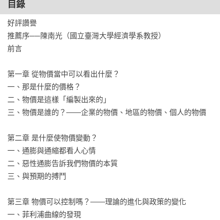
目錄
透過日常實例，深入淺出介紹至今經濟學界的物價理論研究成
果，深刻描寫與我們的生活密切關聯的「物價經濟學」是如何
好評讚譽

演進，以真摯的社會科學探究態度，娓娓道來所有人都該理解
推薦序──陳南光（國立臺灣大學經濟學系教授）

的經濟學知識。這是一本劃時代的經濟學入門，帶領我們一步
前言

步探究物價波動現象背後的真相，並進一步為迎向物價穩定的
安定社會探尋可能性。

第一章 從物價當中可以看出什麼？

一、那是什麼的價格？

「在閱讀本書的過程中，各位或許看到了很多違反直覺的敘
二、物價是這樣「編製出來的」

述。不，不是『或許』，而是本書中肯定有很多違反各位直覺
三、物價是誰的？——企業的物價、地區的物價、個人的物價

的內容，但我在本書中想達成的目標，並不是要否定或擊潰那
樣的直覺，我甚至認為直覺是應該受到尊重的。……將經濟學
第二章 是什麼使物價變動？

家的物價相關知識（而且是精挑細選出來的）提供給各位，讓
一、通膨與通縮都看人心情

各位的直覺更加豐富——就是本書的目的。」

二、惡性通膨告訴我們物價的本質

──渡邊努

三、與預期的搏鬥

【好評讚譽】

第三章 物價可以控制嗎？——理論的進化與政策的變化

一、菲利浦曲線的發現
