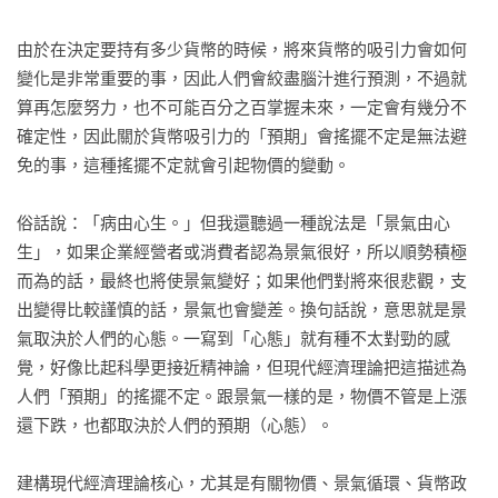
由於在決定要持有多少貨幣的時候，將來貨幣的吸引力會如何
變化是非常重要的事，因此人們會絞盡腦汁進行預測，不過就
算再怎麼努力，也不可能百分之百掌握未來，一定會有幾分不
確定性，因此關於貨幣吸引力的「預期」會搖擺不定是無法避
免的事，這種搖擺不定就會引起物價的變動。

俗話說：「病由心生。」但我還聽過一種說法是「景氣由心
生」，如果企業經營者或消費者認為景氣很好，所以順勢積極
而為的話，最終也將使景氣變好；如果他們對將來很悲觀，支
出變得比較謹慎的話，景氣也會變差。換句話說，意思就是景
氣取決於人們的心態。一寫到「心態」就有種不太對勁的感
覺，好像比起科學更接近精神論，但現代經濟理論把這描述為
人們「預期」的搖擺不定。跟景氣一樣的是，物價不管是上漲
還下跌，也都取決於人們的預期（心態）。

建構現代經濟理論核心，尤其是有關物價、景氣循環、貨幣政