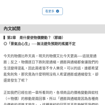
書還闡述了一些金融知識，能讓讀者在理財時，對匯率、利率
及通貨膨張間的相對關係有更深度了解，讓讀者在買賣股票、
看更多
債券、外匯或是房地產時，不再只盲目跟隨名嘴或是網路訊
息，而是有自己的想法及判斷力，可自行分析每次投資買賣的
內文試閱
績效及風險，是否符合自己的期待。 

──陳明郎（中央研究院經濟研究所長聘研究員、國立臺灣大學
▍第2章　是什麼使物價變動？（節錄）

經濟學系兼任教授）

◎「景氣由心生」──無法避免預期的搖擺不定
今天的物價比昨天高，明天的物價又比今天更高──這就是通
膨；反之，物價逐日下跌則是通縮。通膨與通縮都會讓我們的
生活變得混亂，因此兩者皆不令人樂見。可以的話，誰都希望
能免則免，那究竟為什麼明明沒有人希望通膨或通縮發生，卻
還是發生了呢？

正如我們已經在前一章所看到的，各項商品的價格變動與蚊柱
（＝物價）的移動是兩回事，所以「通膨與通縮是因為各種商
品價格的漲跌才發生」，這種單純的回答並不能夠解答我們的