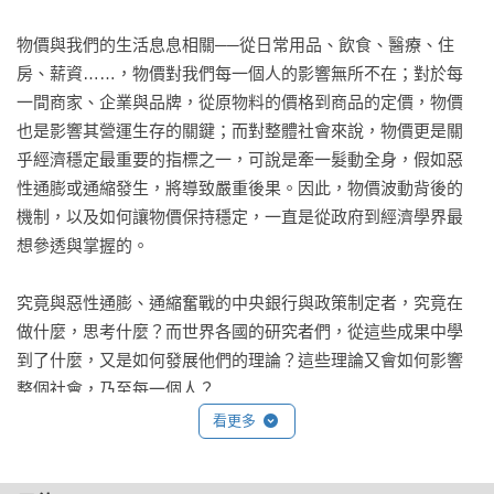
物價與我們的生活息息相關──從日常用品、飲食、醫療、住
房、薪資……，物價對我們每一個人的影響無所不在；對於每
一間商家、企業與品牌，從原物料的價格到商品的定價，物價
也是影響其營運生存的關鍵；而對整體社會來說，物價更是關
乎經濟穩定最重要的指標之一，可說是牽一髮動全身，假如惡
性通膨或通縮發生，將導致嚴重後果。因此，物價波動背後的
機制，以及如何讓物價保持穩定，一直是從政府到經濟學界最
想參透與掌握的。

究竟與惡性通膨、通縮奮戰的中央銀行與政策制定者，究竟在
做什麼，思考什麼？而世界各國的研究者們，從這些成果中學
到了什麼，又是如何發展他們的理論？這些理論又會如何影響
整個社會，乃至每一個人？

看更多
本書由曾任職日本央行、被譽為「日本物價理論與實證研究第
一人」的東大經濟學教授渡邊努，從最基礎的基礎開始講解，