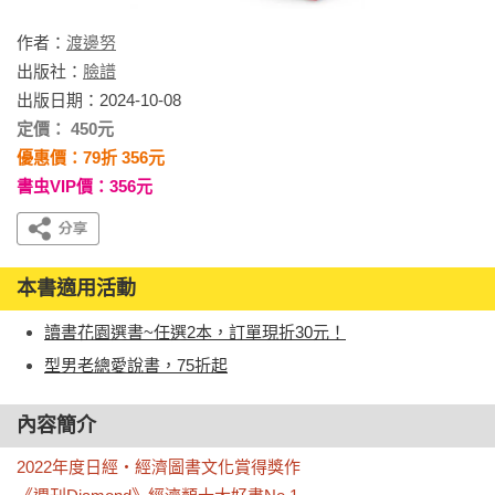
作者：
渡邊努
出版社：
臉譜
出版日期：2024-10-08
定價： 450元
優惠價：79折 356元
書虫VIP價：356元
本書適用活動
讀書花園選書~任選2本，訂單現折30元！
型男老總愛說書，75折起
內容簡介
2022年度日經・經濟圖書文化賞得獎作
