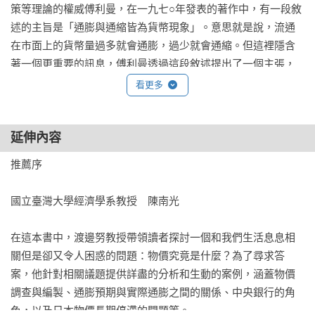
策等理論的權威傅利曼，在一九七○年發表的著作中，有一段敘
述的主旨是「通膨與通縮皆為貨幣現象」。意思就是說，流通
在市面上的貨幣量過多就會通膨，過少就會通縮。但這裡隱含
著一個更重要的訊息，傅利曼透過這段敘述提出了一個主張，
就是物價並非取決於對個別商品的需求與供給。他也主張人們
看更多
的預期會在物價的決定上扮演核心角色，並且因為這項成果而
在一九七六年獲得諾貝爾經濟學獎。根據傅利曼的研究成果，
延伸內容
即使說成是「通膨與通縮都看人心情」，我想在天上的他應該
也不會生氣吧。

推薦序

◎投資人的心情會引發通膨或通縮？
國立臺灣大學經濟學系教授　陳南光

關於預期的搖擺不定會引發通膨或通縮的原理，稍後會再詳細
在這本書中，渡邊努教授帶領讀者探討一個和我們生活息息相
說明。在那之前，我先在此讓各位感受一下預期搖擺不定的重
關但是卻又令人困惑的問題：物價究竟是什麼？為了尋求答
要性何在。

案，他針對相關議題提供詳盡的分析和生動的案例，涵蓋物價
調查與編製、通膨預期與實際通膨之間的關係、中央銀行的角
這裡先假設有一位生活在美國的日本人，他在美國企業工作，
色，以及日本物價長期停滯的問題等。
