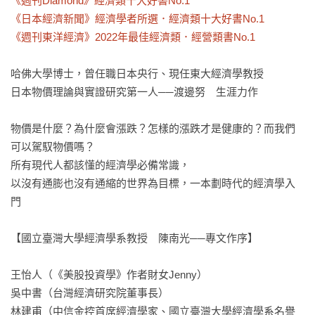
《週刊Diamond》經濟類十大好書No.1

《日本經濟新聞》經濟學者所選．經濟類十大好書No.1

《週刊東洋經濟》2022年最佳經濟類．經營類書No.1
哈佛大學博士，曾任職日本央行、現任東大經濟學教授

日本物價理論與實證研究第一人──渡邊努　生涯力作

物價是什麼？為什麼會漲跌？怎樣的漲跌才是健康的？而我們
可以駕馭物價嗎？

所有現代人都該懂的經濟學必備常識，

以沒有通膨也沒有通縮的世界為目標，一本劃時代的經濟學入
門

【國立臺灣大學經濟學系教授　陳南光──專文作序】

王怡人（《美股投資學》作者財女Jenny）

吳中書（台灣經濟研究院董事長）

林建甫（中信金控首席經濟學家、國立臺灣大學經濟學系名譽