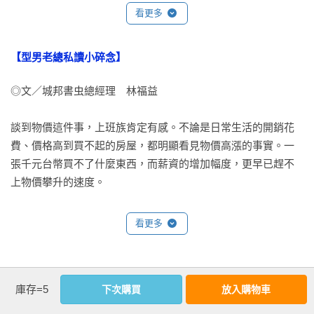
薪水拿的是美元，他雖然會購買當地的商品，但因為食品等類
看更多
型還是偏好日本商品，所以會利用網路或拜託認識的人從日本
目前任教於東京大學經濟學系的渡邊努教授，之前曾擔任一橋
進口。我們來思考看看這個人的物價，跟在日本國內工作生活
大學教授（一九九九～二〇一一年），與日本銀行（即日本中
【型男老總私讀小碎念】
的人的物價，究竟有何不同？

央銀行）資深經濟學家（一九八二～一九九九年）。渡邊教授
的主要研究領域包括貨幣政策和通貨膨脹動態，學術著作豐
◎文／城邦書虫總經理　林福益

對他來說，物價是美元這種貨幣與商品的交換比率。如果限定
富。本書展現出渡邊教授多年來對於通貨膨脹這一重要議題的
在購買日本製商品的話，由於商品價格是用日圓標示，因此貨
研究成果與理解。我想本書的一大特點，在於對通膨預期的深
談到物價這件事，上班族肯定有感。不論是日常生活的開銷花
幣為美元、商品為日圓，貨幣單位是不同的。若商品日圓標示
入探討。讀者在渡邊教授的帶領之下，能從家庭、企業等不同
費、價格高到買不起的房屋，都明顯看見物價高漲的事實。一
價格上漲，貨幣可購買量減少，這一點跟住在日本的日本人一
角度，了解通膨預期的形成機制。書中另一個重要特色是說明
張千元台幣買不了什麼東西，而薪資的增加幅度，更早已趕不
樣，但他的貨幣可購買量還要考慮到匯率。若日圓升值、美元
各種令人眼花撩亂的物價指數，幫助讀者了解什麼是總體物價
上物價攀升的速度。

貶值，日本商品換算成美元的價格會上漲，貨幣的可購買量就
指數、個體物價指數（如企業物價指數、地區物價指數、個人
會減少；若日圓貶值、美元升值的話，情況則相反。雖然商品
物價指數 ），這些指數的變動代表什麼意義，以及對我們的生
萬物齊漲是事實，而且常給人一夕之間暴漲的印象。只是，我
的日圓標示價格大幅波動並非常態，但匯率卻會每天大幅變
看更多
活有什麼影響。

們所感受到的物價，通常是與自己生活有關、或者是最在意的
動，所以他應該會強烈意識到匯率的波動才對。

物件價格波動；從經濟學家的觀察解析來看，物價是所有物品
書裡面提到許多渡邊教授研究的重要成果。例如，他在二〇二
價格變動的總合，就像是蚊子聚集齊飛形成的「蚊柱」一樣。
至於匯率為什麼會起伏不定？因為動用大筆資金的投資人，會
〇年發表於《國際經濟評論》的論文發現，通膨預期與年齡之
庫存=5
下次購買
放入購物車
（大家可以看這集「書給你聽」的影音內容）

基於種種的預期而買賣日圓，換句話說，匯率會因為投資人的
編輯推薦
間存在顯著的正相關，也就是說，在控制家庭層面的通膨率