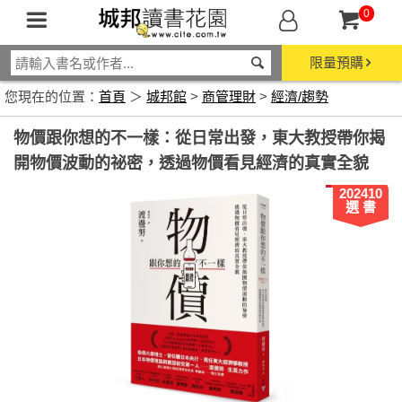
0
限量預購
您現在的位置：
首頁
＞
城邦館
>
商管理財
>
經濟/趨勢
物價跟你想的不一樣：從日常出發，東大教授帶你揭
開物價波動的祕密，透過物價看見經濟的真實全貌
202410
選 書