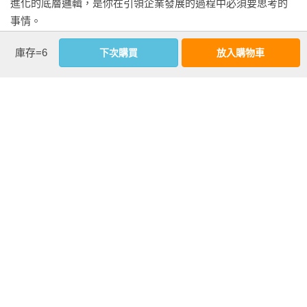
進化的底層邏輯，是你在引領企業發展的過程中必須要思考的
商家和源頭工廠要合作共贏

事情。

跨境電商終將成為傳統行業

庫存=6
下次購買
放入購物車
1.做大

第8章　瘋狂生長

如果你覺得行業可以預測但不可塑，那麼這樣的行業可能是傳
世界在哪裡被撕裂，就會在哪裡迎來一輪瘋狂生長

統行業，基本的戰略和打法是「做大」，實現規模優勢。

漸變是大公司的小機會，突變是小公司的大機會

在商業中有一個非常基本的「成本公式」：成本=（固定成本/銷
一片草原上，只有獅子有權力說「團結」

售規模）+變動成本。遵循這個公式，我們想要做大，有3種方
未來的競爭是認知的競爭

法：一是降低固定成本，二是降低變動成本，三是提升銷售規
找到增長飛輪，實現指數級增長

模。你可以根據自己的情況選擇合適的打法。

進化的路上，與温暖的力量同行
看更多
小米選擇的方法是提升銷售規模。舉個例子，假如小米智慧手
環的固定成本（建立生產線、開模具等）是1000萬元，變動成
本（購買晶片、電池等）是60元，應該怎麼定價？小米認為自
作者資料
己至少能賣1000萬個智慧手環，那麼，1000萬元的固定成本平
劉潤
攤在1000萬個智慧手環上，每個智慧手環的成本只有1元。加上
60元的變動成本，那麼小米的智慧手環定價只要大於61元就不
中國著名商業顧問，潤米諮詢創始人。

虧。如果你也準備做智慧手環，你覺得自己能賣多少？如果你
能賣10萬個，那麼，1000萬元的固定成本平攤到10萬個智慧手
《5分鐘商學院》課程主理人，微信公眾號「劉潤」主理人，前