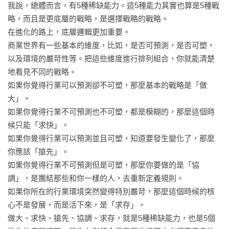
我說，總體而言，有5種稀缺能力。這5種能力其實也算是5種戰
略，而且是更底層的戰略，是選擇戰略的戰略。

第6章　流量新生態

在進化的路上，底層邏輯更加重要。

流量生態的第一次打通是線下和線上的打通

商業世界有一些基本的維度，比如，是否可預測，是否可塑，
做私域，本質上就是把公域流量私有化

以及環境的嚴苛性等。把這些維度進行排列組合，你就能清楚
打通私域與公域的利器：私有化、回購率、轉介紹

地看見不同的戰略。

把流量從付費媒體和贏得媒體轉化沉澱到自有媒體

如果你覺得行業可以預測卻不可塑，那麼基本的戰略是「做
在今天能打到獵的時候，要懂得儲備糧食

大」。

自媒體和社群帶來巨大的「新流量紅利」

如果你覺得行業不可預測也不可塑，都是模糊的，那麼這個時
透過私域流量撬動To B業務

候只能「求快」。

省下來的流量成本，就是你的品牌溢價

如果你覺得行業可以預測並且可塑，知道要發生變化了，那麼
你應該「搶先」。

第7章　跨境加時賽

如果你覺得行業不可預測但是可塑，那麼你要做的是「協
跨境電商已是一片紅海

調」，是團結那些和你一樣的人，去重新定義規則。

真正的利潤來自客戶「不想離開」

如果你所在的行業環境突然變得特別嚴苛，那麼這個時候的核
穩住，才能贏這場「跨境加時賽」

心不是發展，而是活下來，是「求存」。

跨境電商要走向專業化、品牌化和本土化

做大、求快、搶先、協調、求存，就是5種稀缺能力，也是5個
選品不能靠運氣，利用大數據輔助選品是趨勢
