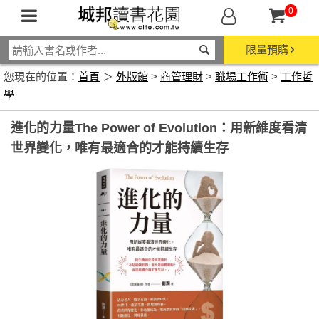
0
限量預購
您現在的位置：
首頁
＞
外版館
>
商管理財
>
職場工作術
>
工作哲
學
進化的力量The Power of Evolution：用新維度看清
世界變化，唯有最適合的才能持續生存