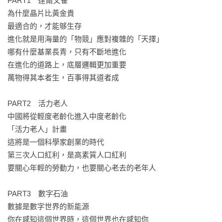
PART1　達爾文雀

改變對大多數人來說都是一件痛苦的事情。但是想要提升認
為什麼晶片比黃金貴

知，就必須做出改變，把自己扔到一個更有壓力的環境裡，因
最適合的，才能够生存

為環境會影響人，會深刻地改變一個人。

進化就是用海量的「物競」應對複雜的「天擇」

如果你只想發生較小的改變，那麼專注自己的態度和行為就可
哪有什麼基業長青，只有不斷地進化

以了，比如把杯子倒空。但是，如果你想發生實質性的改變，
在進化的道路上，底層邏輯更加重要

想獲得真正的認知優勢，那就要逼自己，可能連杯子都要換
萬物得其本者生，百事得其道者成

掉。

——摘自本書〈未來的競爭是認知的競爭〉p279

PART2　活力老人

中國將從輕度老齡化進入中度老齡化

好看的內容很多，本書沒有數學，但有滿滿的進化趨勢，希望
「活力老人」計畫

大家可以找到「多讀書、多見人、多旅行、逼自己的最適進化
這將是一個科學家創業的時代

方案」。缺靈感，就看劉潤，他就是我的商業雲端硬碟，而且
第三次人口紅利，是高素質人口紅利

持續進化中。——謝文憲

要關心年輕的勞動力，也要關心老去的老年人

整本書我認為不僅是商業戰略的指南，更是一部指引我們如何
PART3　數字石油

在快速變化的世界中找到定位和方向的寶典。對於那些渴望在
數據是數字世界的新能源

這個充滿不確定性的時代中前行的人們，劉潤的洞見將是一盞
你在感知這個世界時，這個世界也在感知你

指路明燈。——許景泰