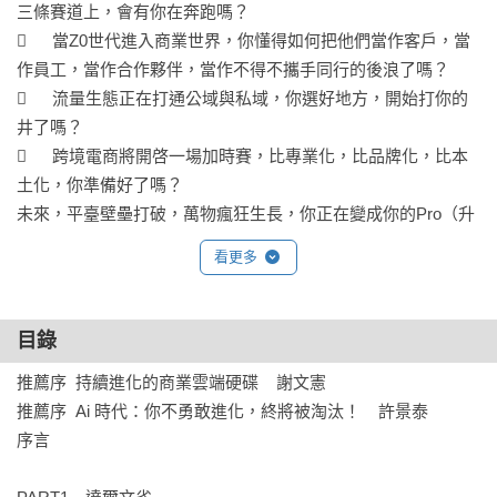
三條賽道上，會有你在奔跑嗎？

	當Z0世代進入商業世界，你懂得如何把他們當作客戶，當
作員工，當作合作夥伴，當作不得不攜手同行的後浪了嗎？

	流量生態正在打通公域與私域，你選好地方，開始打你的
井了嗎？

	跨境電商將開啓一場加時賽，比專業化，比品牌化，比本
土化，你準備好了嗎？ 

未來，平臺壁壘打破，萬物瘋狂生長，你正在變成你的Pro（升
級版）嗎？

看更多
如何提升認知？

目錄
第一，多讀書。

推薦序  持續進化的商業雲端硬碟    謝文憲

第二，多見人。

推薦序  Ai 時代：你不勇敢進化，終將被淘汰！    許景泰

第三，多旅行。

序言

第四，逼自己。
