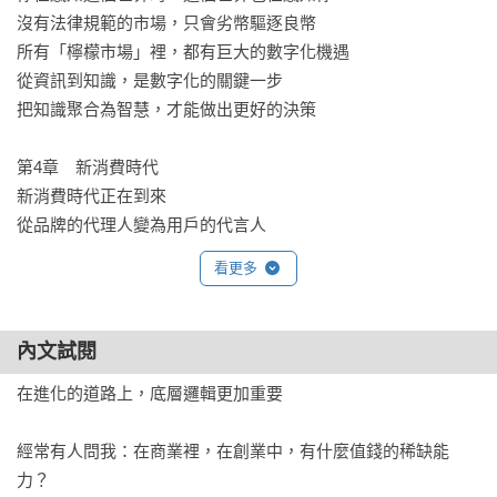
沒有法律規範的市場，只會劣幣驅逐良幣

所有「檸檬市場」裡，都有巨大的數字化機遇

從資訊到知識，是數字化的關鍵一步

把知識聚合為智慧，才能做出更好的決策

第4章　新消費時代

新消費時代正在到來

從品牌的代理人變為用戶的代言人

用「短影音＋直播」把所有產品都重賣一遍

看更多
品牌的基礎是信任

往前看，才能衝出賽道

誰占領了用戶情緒，誰就占領了用戶錢包

內文試閱
一切商業的起點，是讓消費者獲益

在進化的道路上，底層邏輯更加重要

第5章　Z0世代

經常有人問我：在商業裡，在創業中，有什麼值錢的稀缺能
只有理解了Z0世代，才能理解未來

力？

9個底層邏輯讓你理解Z0世代
