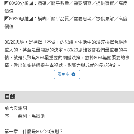
◤80/20分析◢：精確／關乎數量／需要調查／提供事實／高度
價值

◤80/20思維◢：模糊／關乎品質／需要思考／提供見解／高度
價值

80/20思維，是選擇「不做」的思維。生活中的瑣碎抉擇會驅逐
重大的，甚至是最關鍵的決定。80/20思維教會我們最重要的事
情，就是只聚焦20%最重要的關鍵決策，放掉80%無關緊要的事
情，做出能夠持續提升幸福感、影響力與成就的長期決定。

看更多
■80/20思維還可以幫助你……

提升成績

改變人生觀

目錄
改善情緒

前言與謝詞

挖掘潛意識

序——裴利．馬歇爾

啟動複利成長

創造無可取帶的價值

第一章　什麼是80／20法則？
