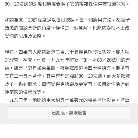
80／20法則的深度和廣度表明了它的複雜性值得被持續探索。

我認為80／20的深度足以每日挖掘。每一個應用方法，都賦予
熟悉的問題全新的角度。僅僅是一個見解，也能夠從根本上改
變你的思維及策略。

現在，如果有人能夠讓這三百六十五種見解發揮功效，那人就
是理查．柯克。他於一九九七年撰寫了第一本80／20法則的書
籍，該書已銷售逾百萬冊、被翻譯成超過四十種語言。他還有
其它二十五本著作，其中有些是關於80／20法則，而大多都涉
及了一系列概念：如何變得更快樂及更富有、如何讓生活達到
禪宗般的優雅等等。

一九八三年，他開始用大約五十萬美元的積蓄進行投資。這筆
財富現已增長到大約十六億美元。他的資產年複合成長率約為
已絕版，無法販售
百分之二十二，略高於華倫．巴菲特（儘管巴菲特因起步較早
而擁有更多的財富）。

看更多