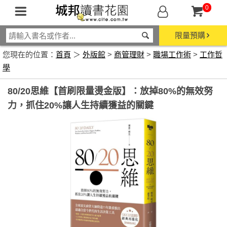
0
限量預購
您現在的位置：
首頁
＞
外版館
>
商管理財
>
職場工作術
>
工作哲
學
80/20思維【首刷限量燙金版】：放掉80%的無效努
力，抓住20%讓人生持續獲益的關鍵