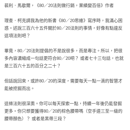
第三十五章　帕金森定理

裴利．馬歇爾，《80／20法則做行銷，業績變百倍》作者

第三十六章　費波那契的兔子

第三十七章　好運氣和好機遇

理查．柯克請我為他的新書《80／20思維》寫序時，我滿心困
第三十八章　生活在小小世界中

惑。述說三百六十五件關於80／20法則的事情，好像有點違反
第三十九章　選擇與創造你的樞紐

這項法則吧？

第四十章　預感

第四十一章　機遇眷顧勇敢的人

畢竟，80／20法則提倡的不是說很多，而是專注。所以，把很
第四十二章　帕斯卡賭注及不對稱賭注

多內容濃縮成一句話更符合80／20吧？ 或者七十三句話，也就
第四十三章　黑天鵝效應及歷史

是三百六十五的百分之二十？

謝謝你，後會有期
但話說回來，或許80／20的深度，需要每天一點一滴的智慧才
能被挖掘而出。

這條法則很深奧。你可以每天探索一點，持續一年後仍能發掘
更多。你只想要獲得80／20的棕色腰帶嗎（空手道三至一級的
腰帶顏色）？ 或者是黑帶三段？
