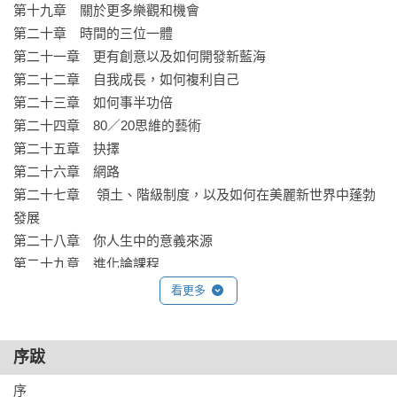
第十九章　關於更多樂觀和機會

第二十章　時間的三位一體

第二十一章　更有創意以及如何開發新藍海

第二十二章　自我成長，如何複利自己

第二十三章　如何事半功倍

第二十四章　80／20思維的藝術

第二十五章　抉擇

第二十六章　網路

第二十七章　 領土、階級制度，以及如何在美麗新世界中蓬勃
發展

第二十八章　你人生中的意義來源

第二十九章　進化論課程

第三十章　從基因角度觀看如何賺更多錢、獲得更多樂趣

看更多
第三十一章　稱心如意和拍胸脯

第三十二章　風險、財產、經驗和人際關係

第三十三章　神經可塑性、以牙還牙及正確的居住地

序跋
第三十四章　時間綠洲、思考與混亂

序
