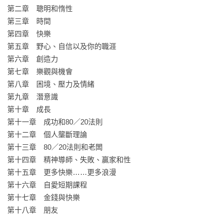
找到完美老闆

第二章　聰明和惰性

實現財富自由

第三章　時間

……以及更多。

第四章　快樂

第五章　野心、自信以及你的職涯

現代社會的最大風險是選擇太多、時間太少。本書透過365則關
第六章　創造力

於80/20思維的小提醒，邀請你一起將時間、精力和成就最大
第七章　樂觀與機會

化，打造值得擁有的快樂與成功人生。
第八章　困境、壓力及情緒

第九章　潛意識

第十章　成長

第十一章　成功和80／20法則

第十二章　個人壟斷理論

第十三章　80／20法則和老闆

第十四章　精神導師、失敗、贏家和性

第十五章　更多快樂……更多浪漫

第十六章　自愛短期課程

第十七章　金錢與快樂

第十八章　朋友
