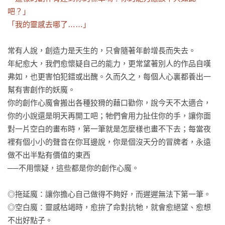
吧？」

「我的靈感去哪了……」
常有人說，創造力是天生的，只會隨著年齡增長而失去。

年紀愈大，我們愈懷疑自己的能力，更常望著別人的作品自嘆
弗如，也更害怕犯錯或出醜。久而久之，每個人心裏都養出一
幫有害創作的妖魔。

你的創作心魔會搬出各種狡猾的藉口勸你，說今天不太適合，
你的小說還是明天再開工吧；牠們會用力扯住你的手，讓你面
對一片空白的畫布時，第一筆就是怎麼樣也畫不下去；每當夜
裡有個小小的聲音在你耳邊說，你是個沒天分的冒牌者，永遠
做不出半點有價值的東西

──不用懷疑，這些都是你的創作心魔。

◎拖延魔：讓你擔心自己做得不夠好，而遲遲無法下第一筆。

◎空白魔：靈感枯竭時，愈拚了命對抗牠，就會愈絕望、愈想
不出好點子。
