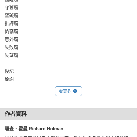
守舊魔

窒礙魔

批評魔

偷竊魔

意外魔

失敗魔

失望魔

後記

看更多
作者資料
理查．霍曼 Richard Holman