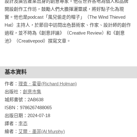
設計及廣告產業出身的創意專家。他在世界各地為個人和品牌
開設創作工作坊，鼓勵人們大膽揮灑靈感，將好點子化為現
實。他也是podcast「風兒偷走的帽子」（The Wind Thieved 
Hat）主持人，於節目中訪問出色藝術家、作家、設計師的創作
過程，並不時為《創意評論》（Creative Review）和《創意
池》（Creativepool）撰寫文章。
基本資料
作者：
理查．霍曼(Richard Holman)
出版社：
創意市集
城邦書號：2AB638

ISBN：9786267488065

出版日期：2024-07-18

譯者：
李忞
繪者：
艾爾．墨菲(Al Murphy)