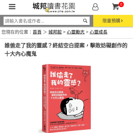
0
限量預購
您現在的位置：
首頁
＞
城邦館
>
心靈勵志
>
心靈成長
誰偷走了我的靈感？終結空白提案，擊敗妨礙創作的
十大內心魔鬼