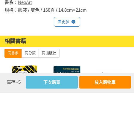
書系：
NeoArt
規格：膠裝 / 雙色 / 168頁 / 14.8cm×21cm                
看更多
相關書籍
同書系
同分類
同出版社
庫存=5
下次購買
放入購物車
向
讓人生好轉的易
美麗的滅絕：世
大師運鏡系列套
影
經智慧：危機化
界瀕危動物圖鑑
書（二版）(三冊)
轉機的64道關鍵
（二版）
法則，在變化中