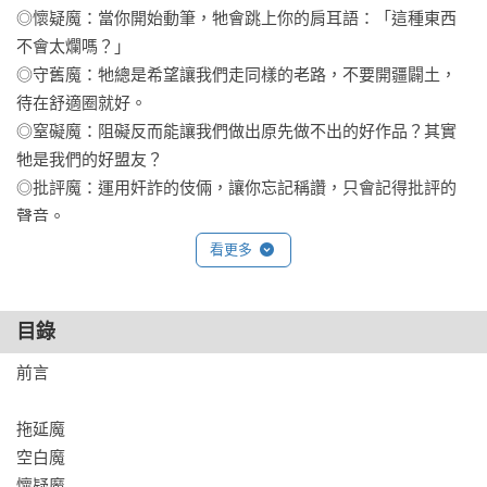
◎懷疑魔：當你開始動筆，牠會跳上你的肩耳語：「這種東西
不會太爛嗎？」

◎守舊魔：牠總是希望讓我們走同樣的老路，不要開疆闢土，
待在舒適圈就好。

◎窒礙魔：阻礙反而能讓我們做出原先做不出的好作品？其實
牠是我們的好盟友？

◎批評魔：運用奸詐的伎倆，讓你忘記稱讚，只會記得批評的
聲音。

◎偷竊魔：偷竊及創作──撿起喜歡的點子，把它們變成自己的
看更多
東西，賦予獨有的特質。

◎意外魔：牠早晚會用最氣人的方式打亂你的計劃。

◎失敗魔：僅僅想到牠的出現，就足以令人打消創作的念頭。

目錄
◎失望魔：當你終於完成作品、感到興奮和滿足，牠會蹲在你
前言

最棒的作品上，嘻嘻嘲笑你的自大。

拖延魔

空白魔

懷疑魔
