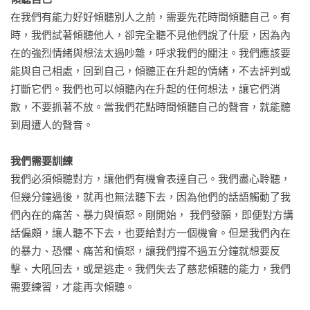
《怎麼吃》

在我們有能力好好傾聽別人之前，需要先花時間傾聽自己。有
《怎麼愛》

時，我們試著傾聽他人，卻完全聽不見他們說了什麼，因為內
《怎麼走》

在的強烈情緒與想法太過吵雜，呼求我們的關注。我們應該要
《怎麼鬆》

能與自己相處，回到自己，傾聽正在升起的情緒，不去評判或
《怎麼吵》

打斷它們。我們也可以傾聽內在升起的任何想法，讓它們消
《怎麼看》

散，不要抓著不放。當我們花點時間傾聽自己的聲音，就能聽
《怎麼連結》

到周遭人的聲音。

《怎麼專注》

《怎麼微笑》

我們需要訓練
我們必須傾聽對方，讓他們有機會表達自己。我們盡心聆聽，
忙碌的現代人往往忘記日常生活中行、住、坐、臥是什麼滋
但幾分鐘過後，就再也無法聽下去，因為他們的話語觸動了我
味。本系列用不囉唆卻發人深省的簡短段落，讓人在紛擾世界
們內在的痛苦、暴力與憤怒。剛開始， 我們發願，即便對方講
中，隨時隨地，念念清明。全套完整收集，體會一行禪師的日
話偏頗，讓人聽不下去，也要給對方一個機會。但是我們內在
常禪法。

的暴力、恐懼、痛苦和憤怒，讓我們撐不過五分鐘就想要反
擊、大吼回去，或是逃走。我們失去了慈悲傾聽的能力，我們
一行禪師的方法非常直觀，從聆聽、感受下手，講的是一般人
需要練習，才能再次傾聽。

都能體會、理解的方法。尤其是被忙碌生活節奏帶著走的都市
人，更能在一切回歸簡單的過程中，找到自己，碰觸生命的肌