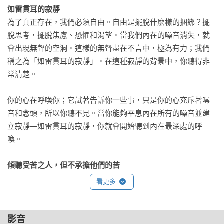
如雷貫耳的寂靜
理，實實在在感受生活的喜悅。
為了真正存在，我們必須自由。自由是擺脫什麼樣的捆綁？擺
脫思考，擺脫焦慮、恐懼和渴望。當我們內在的噪音消失，就
會出現無聲的空洞。這樣的無聲盡在不言中，極為有力；我們
稱之為「如雷貫耳的寂靜」。在這種寂靜的背景中，你聽得非
常清楚。

你的心在呼喚你；它試著告訴你一些事，只是你的心充斥著噪
音和念頭，所以你聽不見。當你能夠平息內在所有的噪音並建
立寂靜—如雷貫耳的寂靜，你就會開始聽到內在最深處的呼
喚。

傾聽受苦之人，但不承擔他們的苦
如果對方不知道如何處理自己的苦，就會成為自己痛苦的第一
看更多
個受害者—我們只是第二受害者。如果我們置身於對方的處
境，而無法處理內心的苦，也會有同樣的反應：我們會繼續受
苦，也讓周圍的人受苦。這就是從正念生起的正見：當我們看
影音