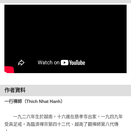
到別人的苦，不再責怪他們，只想幫助他們減輕受苦。這意味
著我們自然生出了慈悲。

佛陀曾教導兒子羅睺羅要像大地一般修行。人們把各式各樣的
東西—從鮮花到垃圾，扔到地球上，地球卻平靜地接受一切，
不帶任何評判。地球有能力轉化這一切。我們可以學習像大地
母親一樣平靜地修行。可以接受別人對我們說的任何話語，卻
不必承受他們的痛苦。

心有如河流
根據佛陀的教導，每個人內心都有「捨」，即平等包容的種子
—接受或擁抱實相的能力。有人說了一些不順耳的話，我們就
作者資料
受苦了。但受多少苦、究竟有沒有受苦，這要看我們內在接受
一行禪師（Thich Nhat Hanh）
和擁抱的能力。如果能夠修行、接受訓練，心的容量也會成
長。

　　一九二六年生於越南，十六歲在慈孝寺出家，一九四九年
受具足戒，為臨濟禪宗第四十二代、越南了觀禪師第八代傳
佛陀曾說：「想像有人將一把鹽攪拌到一小碗水中。比丘們， 