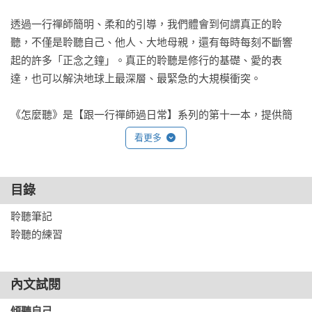
透過一行禪師簡明、柔和的引導，我們體會到何謂真正的聆
聽，不僅是聆聽自己、他人、大地母親，還有每時每刻不斷響
起的許多「正念之鐘」。真正的聆聽是修行的基礎、愛的表
達，也可以解決地球上最深層、最緊急的大規模衝突。

《怎麼聽》是【跟一行禪師過日常】系列的第十一本，提供簡
單明瞭的指導，任何想要探索正念禪修的人都能深受啟發。書
看更多
末「聆聽的練習」列出實際可行的步驟，讓你感受何謂「理解
與溝通的能力」。

目錄
繁體中文版佐以台灣知名插畫家王春子的作品，陪伴你重新體
聆聽筆記

驗「聆聽」的單純與美好。

聆聽的練習
【跟一行禪師過日常】系列
內文試閱
《怎麼坐》

傾聽自己