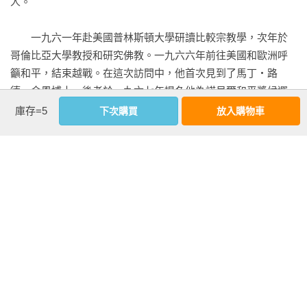
人。

你們認為這水可以喝嗎？」比丘答：「水太鹹了，不能喝。」
佛陀又問：「如果你把同樣一把鹽扔進河裡，河水能喝嗎？」
　　一九六一年赴美國普林斯頓大學研讀比較宗教學，次年於
比丘答：「可以啊—河水這麼多。一把鹽不可能把河水變鹹。

哥倫比亞大學教授和研究佛教。一九六六年前往美國和歐洲呼
籲和平，結束越戰。在這次訪問中，他首次見到了馬丁‧路
對我們來說，也是如此。如果我們的心量小，不公的言語就會
德‧金恩博士，後者於一九六七年提名他為諾貝爾和平獎候選
激怒我們。如果我們的心像河一般寬廣，這些話語不會動搖我
人。

庫存=5
下次購買
放入購物車
們分毫。我們可以保持微笑，依舊像以前一樣的自由、平靜、
快樂。因此，修習捨心可以幫助我們深觀，看清真相，孕育我
　　然而，由於這次的奔走呼籲，越南拒絕了他返回祖國的權
們的理解和慈愛之心。那麼我們的心就變得像一條河；就算有
利，他開始了長達三十九年的流亡生涯。一九八二年，在法國
人往裡頭丟二、三十公斤的鹽，我們都不會因此受苦。
南部建設禪修道場「梅村」。

　　他是目前世界上最著名的一位禪師，教導正念禪修長達七
十餘年，暢銷作品包括《自在》（Be Free Where You Are）和
《轉化痛苦的藝術》（No Mud No Lotus）。二○二二年於越南
順化慈孝寺圓寂，享耆壽九十五歲。