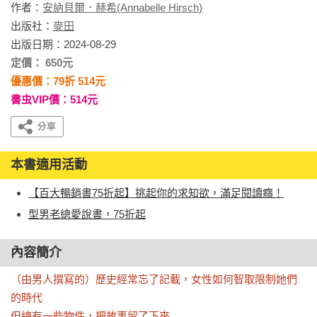
作者：
安納貝爾．赫希(Annabelle Hirsch)
出版社：
麥田
出版日期：2024-08-29
定價： 650元
優惠價：79折 514元
書虫VIP價：514元
本書適用活動
【百大暢銷書75折起】挑起你的求知欲，滿足閱讀癮！
型男老總愛說書，75折起
內容簡介
（由男人撰寫的）歷史經常忘了記載，女性如何智取限制她們
的時代

但總有一些物件，把故事留了下來