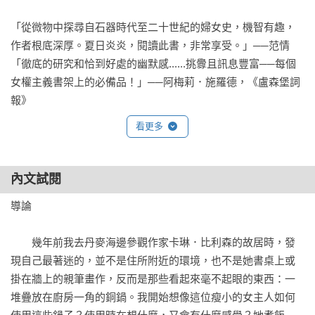
「從微物中探尋自石器時代至二十世紀的婦女史，機智有趣，
作者根底深厚。夏日炎炎，閱讀此書，非常享受。」──范情

「徹底的研究和恰到好處的幽默感......挑釁且訊息豐富──每個
女權主義書架上的必備品！」──阿梅莉．施羅德，《盧森堡詞
報》

「這本書是由赫希策展的博物館，是女性歷史的綜覽，展現了
看更多
各種面貌。」──尤莉安娜．賴克特，《每日鏡報》

「赫希講述的故事充滿幽默感，揭示了許多令人驚訝的事
實。」──德國當代藝術雜誌《Monopol》

內文試閱
「她的書是一部新穎而大膽的文化史，充滿了驚喜和有趣、相
導論

互關聯的問題。」──安吉莉卡．馬斯，《世界週刊》

　　幾年前我去丹麥海邊參觀作家卡琳．比利森的故居時，發
◢「一本關於女性堅韌和驚喜的百科全書。」──薩哈．薇娜

現自己最著迷的，並不是住所附近的環境，也不是她書桌上或
◢「書中的物品給予有趣的見解，並展示了女性一向是多麼富
掛在牆上的親筆畫作，反而是那些看起來毫不起眼的東西：一
有創意和堅強。」──伊娃－瑪麗亞．曼茨，《斯圖加特報》

堆疊放在廚房一角的銅鍋。我開始想像這位瘦小的女主人如何
◢「一本與眾不同的歷史書。透過小物件的視角，可以講述真