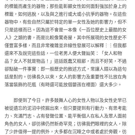
這是一本非常適合作為聖誕禮物送給所有好奇的朋友、同事、
的標籤而產生的器物；那些能彰顯女性如何面對強加於身上的
阿姨、表親和其他有興趣解開女性刻板印象的人的書。」──米
標籤，如何逃脫，以及與之進行或大或小抗爭的器物。在這些
莉安．施泰因，《哈潑時尚》

器物中，有些自然只屬於特定的單一女性及她的影響力，但不
◢「安納貝爾．赫希也無法抗拒一百這個奇妙的數字，但在這
只是這樣而已。因為這不會是一本像《一百位歷史上最酷的女
本書中，她做到了令人驚奇的成就。至少有一億人應該讀這本
人》之類的書，而是比較像驚奇屋，其中所展現的女性歷史不
書：人類的歷史不僅僅是如傳統所述的男性英雄和成就的歷
僅豐富多樣，而且非常複雜並非線性發展可以解釋︙︙但我都
史。」──斯蒂芬．克萊姆，《科隆城市報》

還來不及說完這些話，一位老男人便大聲訕笑：「女人和物
◢「所有這些物品都非常適合用來講述女性的故事，正因為它
品？女人不就是物品！」這話既蠢又粗鄙，而且不好笑，不過
們如此日常……歡迎來到女性的奇幻珍寶館！」──瑪麗．凱
卻點破一件事實：即一般歷史的敘述方式，常讓人錯以為這句
瑟，radioeins廣播電台

話是對的。彷彿長久以來，女人的影響力及重要性不比放在角
◢「我們現在介紹的這本書，從一開始就打破了刻板印象。」
落當裝飾的花瓶（有時還可能放個嬰孩在裡面）還大多少。

──德國WDR 3公共廣播電台

◢「這是一趟聰明而獨特的旅程，穿越一個虛構的物品博物
　　即使到了今日，許多鼓舞人心的女性人物以及女性史早已
館。」──烏爾里克．馬策爾，《薩爾茨堡街報》

被從遺忘的泥沼中挖掘出來，但只要提到有行動力、有思考能
◢「一本與眾不同的歷史書。透過小物件的視角，可以講述真
力、充滿鬥志、占有發聲位置、能平衡個人在私人及眾人面前
正宏大的故事。」──曼努埃拉．賴卡特，德國WDR 3公共廣播
角色的女人，卻彷彿仍然新奇罕見；彷彿我們眼裡的女人，除
電台

了少許值得一提的例外，大多都在沉睡之中或者處於旁觀，彷
◢「一個小小的寶庫，隨時邀請人們去發掘和驚歎。」