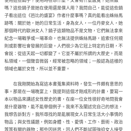
使用這些鍋子？使用時在想什麼，又會有什麼感覺？她煮飯
正宏大的故事。」──曼努埃拉．賴卡特，德國WDR 3公共廣播
嗎？這些鍋子是她在使用還是僕人用？我問自己，能從這些鍋
電台

子看出這位《芭比的盛宴》作者什麼事嗎？真的能看出蛛絲馬
◢「一本讓人愛不釋手的書，適合細讀、翻閱和反覆品味。」
跡嗎：關於她，她的日常生活，身為女人，一位丹麥女人，她
──貝阿特．邁爾弗蘭克菲爾德，《迪萬圖書雜誌》

那個時代的歐洲女人？鍋子這類物品不是文物，它們無法拿來
◢「赫希讓這些看似平凡的物品重見天日，並加以打磨和策
紀念一場戰爭或一場革命，也無法提供蛛絲馬跡，追索任何規
展。突然間，它們再次閃耀，讓我們看到不同時代之間的聯
則或影響社會發展的巨變。人們很少為它冠上特定的日期，不
繫。這讓人充滿好奇，一旦開始翻閱這個寶藏盒，就會停不下
會說：從這天起一切都變了。它並不屬於所謂的大歷史，而是
來。」──蕾娜．弗林斯，ZEIT Online網站

私領域，一個聲音微弱，經常被忽略的領域；一般認為這樣的
◢「一本關於女性歷史令人印象深刻的書，從古代到現代。」
領域也屬於女性，所以並不重要。

──《Brigitte Woman》雜誌

◢「安納貝爾．赫希在此書中展示了從宏大到奇異的物品。」
　　在我剛開始為寫這本書蒐集資料時，發生一件頗有意思的
──《Vogue》雜誌

事。那是在一場晚宴上，我提到這個才剛成形的計畫，要寫一
◢「這位三十六歲的作者在這本新書中選擇的物品聰明而富有
本以物品來講述女性歷史的書，在座一位女性很好奇地問我會
驚喜感。這本書值得推薦給廣大讀者，既有趣又富有教育意
是什麼器物，能不能舉個例子。我來不及闡述完自己的想法，
義，同時也極具政治性。」──布麗吉特．維內堡，德國《日
我想告訴對方，我所尋找的是能展現女人日常生活大小事情的
報》

物品；與女性議題，例如身體、性、愛情、工作、藝術、政治
◢「有些書值得買兩本：一本給自己，一本給最好的朋友……
等等有關的器物；那些因迷思，因人們不斷試圖強迫女人接受