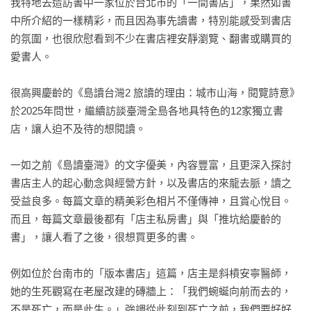
我特地去造訪書中一家位於台北市的「一間書店」，果然如書
中所介紹的一樣精彩，而且因為事先讀書，特別能感受到書店
的氛圍，也很欣慰看到不少在書店裡安靜瀏覽、翻書或購買的
愛書人。

很高興慶齡的《島讀台灣2 旅讀的理由：城市山海，閱覽詩意》
於2025年問世，繼續訪談臺灣全島各地具特色的12家獨立書
店，讓人迫不及待的想閱讀。

一如之前《島讀臺灣》的文字優美，內容豐富，且更深入探討
書店主人的起心動念與經營方針，以及書店的來龍去脈，讀之
受益良多。每篇文章的精美彩色相片不僅傳神，且賞心悅目。
而且，每篇文章最後都有「店主私房書」與「推坑給慶齡的
書」，讓人看了之後，很想買更多的書。

例如位於台南市的「版本書店」這篇，店主是斜槓安寧醫師，
她的生死觀寫在老屋改建的磚牆上：「我們蜿蜒向前而去的，
不是死亡，而是此生。」強調從此刻到死亡之前，我們要好好