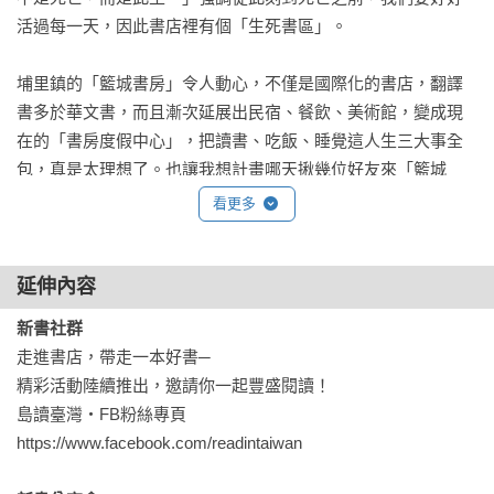
活過每一天，因此書店裡有個「生死書區」。

埔里鎮的「籃城書房」令人動心，不僅是國際化的書店，翻譯
書多於華文書，而且漸次延展出民宿、餐飲、美術館，變成現
在的「書房度假中心」，把讀書、吃飯、睡覺這人生三大事全
包，真是太理想了。也讓我想計畫哪天揪幾位好友來「籃城
REST Book & Bed」住幾天，好好享受。

看更多
《島讀臺灣２》不僅介紹書店、店主與藏書，也介紹書店的由
來，如鹿港的「書集囍室」，是1931年老宅搖身變成的書店，
延伸內容
老闆的好客很有故事性。

新書社群
我從小愛讀書，閱讀讓我擴展視野、學習新知、怡情養性，更
走進書店，帶走一本好書─

讓我成長、增加自信，學會謙虛且非常快樂。有時在捷運或火
精彩活動陸續推出，邀請你一起豐盛閱讀！

車上看見有人閱讀紙本書，總讓我在心中讚嘆這美麗的風景。
島讀臺灣‧FB粉絲專頁

我喜歡買書，不只是因為熱愛閱讀，更是要支持書店和出版
https://www.facebook.com/readintaiwan 

業，因此非常樂意推薦這本好書。
