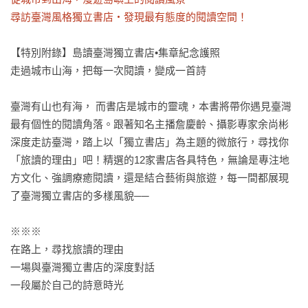
尋訪臺灣風格獨立書店‧發現最有態度的閱讀空間！
【特別附錄】島讀臺灣獨立書店•集章紀念護照

走過城市山海，把每一次閱讀，變成一首詩

臺灣有山也有海， 而書店是城市的靈魂，本書將帶你遇見臺灣
最有個性的閱讀角落。跟著知名主播詹慶齡、攝影專家余尚彬
深度走訪臺灣，踏上以「獨立書店」為主題的微旅行，尋找你
「旅讀的理由」吧！精選的12家書店各具特色，無論是專注地
方文化、強調療癒閱讀，還是結合藝術與旅遊，每一間都展現
了臺灣獨立書店的多樣風貌──

※※※

在路上，尋找旅讀的理由

一場與臺灣獨立書店的深度對話

一段屬於自己的詩意時光
