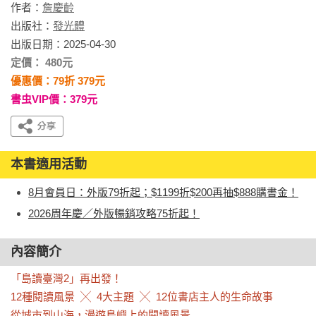
作者：
詹慶齡
出版社：
發光體
出版日期：2025-04-30
定價： 480元
優惠價：79折 379元
書虫VIP價：379元
本書適用活動
8月會員日：外版79折起；$1199折$200再抽$888購書金！
2026周年慶／外版暢銷攻略75折起！
內容簡介
「島讀臺灣2」再出發！

12種閱讀風景  ╳  4大主題  ╳  12位書店主人的生命故事

從城市到山海，漫遊島嶼上的閱讀風景
