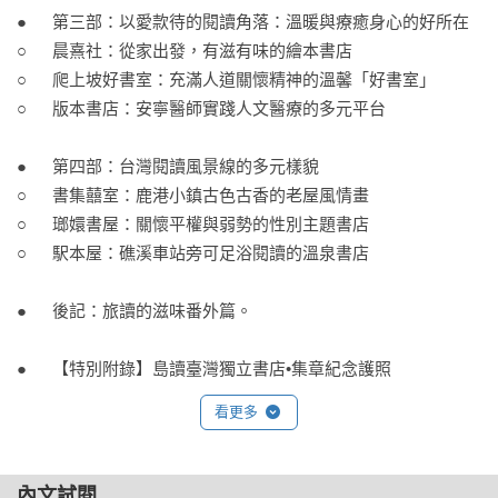
※本書特色
●	第三部：以愛款待的閱讀角落：溫暖與療癒身心的好所在

◎專業團隊導讀，四大主題，趣味性與知識內涵兼具。
○	晨熹社：從家出發，有滋有味的繪本書店

知名主播詹慶齡、攝影師余尚彬聯合專業影音攝製團隊，以獨
○	爬上坡好書室：充滿人道關懷精神的溫馨「好書室」

特視角，再次踏上臺灣書店巡禮。不同於第一本書以地域區
○	版本書店：安寧醫師實踐人文醫療的多元平台

分，本書以四大主題推薦給讀者們按圖索驥。從拜訪書店開
始，窺見一座城市的靈魂，從店主的閱讀視野，發現一本書的
●	第四部：台灣閱讀風景線的多元樣貌

無限可能。

○	書集囍室：鹿港小鎮古色古香的老屋風情畫

○	瑯嬛書屋：關懷平權與弱勢的性別主題書店

◎實地採訪寫作與田野踏查，發掘書店與閱讀的無限風景。
○	駅本屋：礁溪車站旁可足浴閱讀的溫泉書店

本書走訪多家獨立書店，透過訪談與現場觀察，呈現店主如何
透過選書反映自身價値觀，如何打造屬於這個時代的閱讀空
●	後記：旅讀的滋味番外篇。

間。無論你是愛書人、旅行者，或只是偶然走進書店的過客，
這本書都將成為你的最佳嚮導。

●	【特別附錄】島讀臺灣獨立書店•集章紀念護照
◎跟著作者探訪獨立書店，帶一本自己的愛書回家。
看更多
本書由書店店主親自選書分享，這些選書不僅呈現書店的獨特
風格，也映照出臺灣當代文化的多元與深度。每篇文章最後收
內文試閱