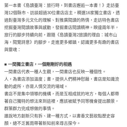
第一本書《島讀臺灣：旅行時，到書店邂逅一本書！》走訪臺
灣12個縣市、訪談超過30位書店店主，精選16家獨立書店，透
過對臺灣多元文化的理解、對推廣閱讀的熱情，走訪特色書店
挖掘臺灣閱讀故事與感動，發掘書店閱讀精神。睽違兩年半，
旅行的腳步持續向前，跟隨《島讀臺灣2旅讀的理由：城市山
海，閱覽詩意》的腳步，走進更多鄉鎮，認識更多有趣的書店
與靈魂：

■ 一間獨立書店，一個剛剛好的相遇
一間書店代表一種人生觀，一間書店也反映一種個性。

人，為書店添加溫度；書，提供人們精神慰藉，書店是知識流
動的處所，亦是人情交流的場域。

書店不是集中領導的機構，而是互相成就的地方，每個人都帶
著自己獨特的想法來到這裡，應該被賦予同等機會提出願景，
群策群力完成想做的事情。

誰說地方創新只有拆、建一種方式，以書香文藝妝點歷史容
顏，總不乏舊雨帶著新知前來尋古探今。
