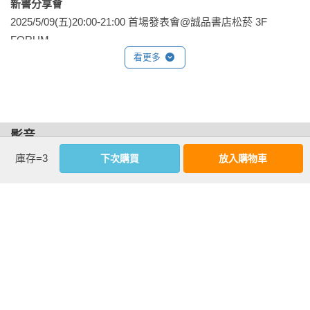
新書分享會
精彩試閱 ②  這些人，這些書，這些店
2025/5/09(五)20:00-21:00 首場發表會@誠品書店松菸 3F 
在書店經歷過的採訪中，慶齡姐的《島讀臺灣》讓我有種「天
FORUM

啊！被看透了」的快感。記得當時看完採訪的文稿後，一種被
2025/5/24(六)14:00-15:30 東部場@駅本屋

看更多
理解的感受在心裡化開。順著這樣的心情，隨著慶齡姐的眼光
2025/6/07(六)14:00-15:30 中部場@晨熹社

與腳步繼續翻閱，閱讀那些我以為已經熟悉的書店，才又重新
2025/7/05(六)14:00-15:30 南部場@版本書店

看見臺灣各地書店的內在風景。

2025/7/19(六)14:00-15:30 北部場@日榮本屋
影音
我是在獨立書店風潮遍地開花的前幾年才成為一間書店的主
人。既屬於非典型經營路線（招募換宿店長獨立顧店），又位
庫存=3
下次購買
放入購物車
於偏遠地區（臺東長濱，離最近的火車站需 40 分鐘車程），我
能提出的見解，或許只能以「偏見」來形容。託《島讀臺灣 2：
旅讀的理由——城市、山海，閱覽詩意》上市的機緣，得以在
此書寫，談談所思所感。

有時看到獨立書店被拿來與網路書店比較，焦點會放在數字績
效上。身為獨立書店老闆，我不想被這樣的比較影響，總是思
考如何突顯自己的差異。例如，在特定節日大家瘋狂下殺折扣