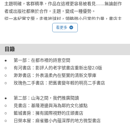
主題明確，客群精準，作品在這裡更容易被看見……無論創作
者或出版社都樂於合作，主題，變成一種優勢。

從一本紀實文學，走進地球村，領略微小日常的力量，書店主
人安排的「禮物」，無一不在提醒安頓此刻，祝福無憾未來。

看更多
住一方天地，傾注自己微小的力量溫暖人間。

閱讀，是最自由的旅行。

目錄
●	第一部：在都市裡的詩意空間

當書店成為都市風景，當閱讀成為生活之必要，邀請您走進書
○	有河書店：影評人的老字號書店重新出發2.0版

店，帶回一本書，支持在地與獨特選書的價值。期待在臺灣的
○	渺渺書店：外表溫柔內在堅實的清新文學庫

各個角落，每個人都能找到一家可以與城市互動、撫慰心靈的
○	玫瑰色二手書店：把舊書變年輕的明亮二手書店

書店。

●	第二部：山海之間，我們推廣閱讀

我們相信──獨立書店將繼續創造精彩的故事。如果你熱愛閱
○	見書店：基隆港邊與海為鄰的文化據點

讀，也喜歡探索，這本書就是你的旅伴。帶上它，走進島嶼的
○	籃城書房：擁有國際視野的庄頭書店

角落，用開放的心邂逅一本好書、一間好書店吧！

○	日榮本屋：麻雀雖小內蘊深厚的地方微型書店
