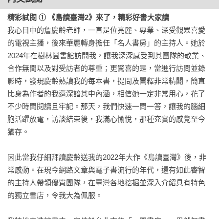
錄單元「店主私房書」「非推Book」，歡迎讀者接受店長的推
坑，拓展閱讀的品味！
精彩試閱 ① 《島讀臺灣2》來了，精彩好書大家讀
我心目中的詹慶齡老師，一直是位亮麗、專業、深受觀眾喜愛
的電視主播，後來華麗轉身擔任「名人書房」的主持人。她於
2024年在樹林圖書館訪問我，讓我深深感受到其團隊的敬業、
合作無間以及對受訪者的尊重；更驚喜的是，當進行訪問並錄
影時，發現慶齡熟讀我的每本書，提問及闡釋非常精闢，簡直
比身為作者的我還深諳其中內涵，相信她一定非常用心，花了
不少時間閱讀且牢記。那天，我們快速一問一答，讓我的腦細
胞活躍放電，訪談結束後，我滿心愉悅，那種充實的感覺至今
猶存。

因此當我仔細拜讀慶齡送我的2022年大作《島讀臺灣》後，非
常感動。在現今網路文章與電子書流行的年代，還有如此睿智
的主持人帶領優質團隊，在臺灣各地挖掘並深入介紹具有特色
的獨立書店，令我大為佩服。
