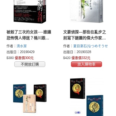
被殺了三次的女孩──誰讓
文豪偵探—那些在亂步之
恐怖情人得逞？桶川跟蹤
前寫下謎團的偉大作家：
狂殺人案件的真相及警示
夏目漱石、泉鏡花、谷崎
作者：
清水潔
作者：
夏目漱石(なつめそうせ
潤一郎、芥川龍之介、佐
き(Natsume Soseki))
泉鏡花
谷
出版日：20190429
出版日：20190328
藤春夫偵探小說精選集
崎潤一郎
芥川龍之介
$380
優惠價300元
$420
優惠價332元
（日本知名平面設計師森
(Akutagawa Ryūnosuke)
佐藤
不開放訂購
放入購物車
春夫
曲辰
本千繪跨海協力封面）