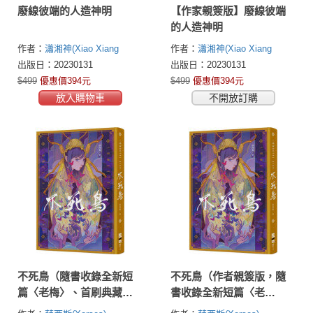
廢線彼端的人造神明
【作家親簽版】廢線彼端
的人造神明
作者：
瀟湘神(Xiao Xiang
作者：
瀟湘神(Xiao Xiang
Shen)
Shen)
出版日：20230131
出版日：20230131
$499
優惠價394元
$499
優惠價394元
放入購物車
不開放訂購
不死鳥（隨書收錄全新短
不死鳥（作者親簽版，隨
篇〈老梅〉、首刷典藏一
書收錄全新短篇〈老
眼萬花‧頁角書籤兩用雙
梅〉、首刷典藏一眼萬