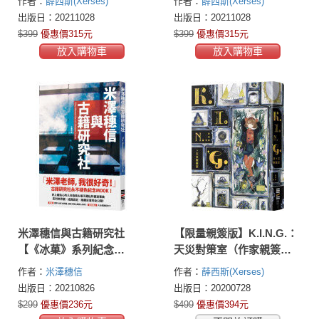
作者：
薛西斯(Xerses)
作者：
薛西斯(Xerses)
面藏書票）
花‧頁角書籤兩用雙面藏
出版日：20211028
出版日：20211028
書票）
$399
優惠價315元
$399
優惠價315元
放入購物車
放入購物車
米澤穗信與古籍研究社
【限量親簽版】K.I.N.G.：
【《冰菓》系列紀念
天災對策室（作家親簽扉
MOOK‧收錄全新短篇小
頁版）
作者：
米澤穗信
作者：
薛西斯(Xerses)
說】
出版日：20210826
出版日：20200728
$299
優惠價236元
$499
優惠價394元