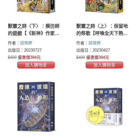
獸靈之詩〈下〉：模仿師
獸靈之詩〈上〉：保留地
的遊戲【《新神》作家一
的祭歌【呼喚全天下熱愛
鳴驚人的奇幻新經典完結
故事的人們，《新神》作
作者：
邱常婷
作者：
邱常婷
篇！】
家一鳴驚人的奇幻新經
出版日：20230727
出版日：20230427
典！】
$499
優惠價394元
$499
優惠價394元
放入購物車
放入購物車