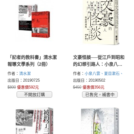
「記者的教科書」清水潔
文豪怪談──從江戶到昭和
報導文學系列（2冊）
的幻想引路人：小泉八
雲‧夏目漱石‧泉鏡花‧
作者：
清水潔
作者：
小泉八雲、夏目漱石、
佐藤春夫‧太宰治怪談精
泉鏡花、佐藤春夫、太宰治
出版日：20190725
出版日：20190502
選集（隨書附贈裝幀大師
$800
優惠價592元
$450
優惠價356元
祖父江慎跨海協力封面海
不開放訂購
已售完，補書中
報）