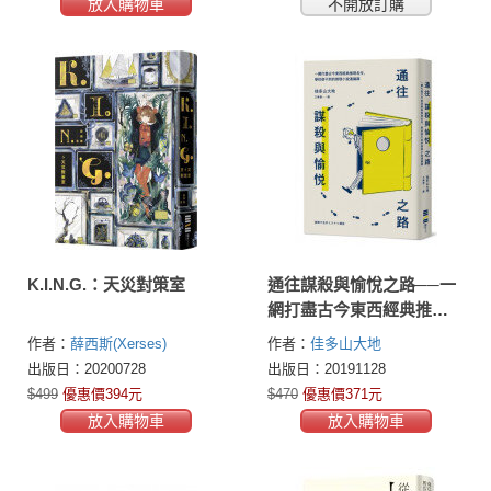
放入購物車
不開放訂購
K.I.N.G.：天災對策室
通往謀殺與愉悅之路──一
網打盡古今東西經典推理
名作，學校修不到的推理
作者：
薛西斯(Xerses)
作者：
佳多山大地
小說通識課
出版日：20200728
出版日：20191128
$499
優惠價394元
$470
優惠價371元
放入購物車
放入購物車