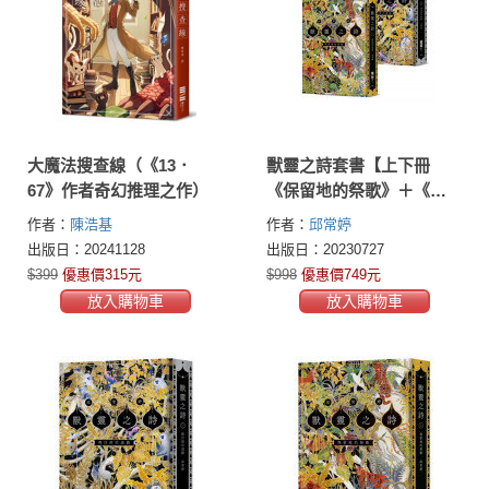
大魔法搜查線（《13．
獸靈之詩套書【上下冊
67》作者奇幻推理之作）
《保留地的祭歌》＋《模
仿師的遊戲》】
作者：
陳浩基
作者：
邱常婷
出版日：20241128
出版日：20230727
$399
優惠價315元
$998
優惠價749元
放入購物車
放入購物車