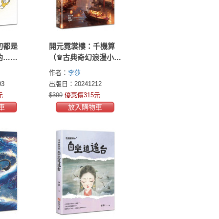
切都是
開元霓裳樓：千機算
的……
（♛古典奇幻浪漫小說
才女李莎，最新代表
作者：
李莎
作，史詩級電影絕美
3
出版日：20241212
場景，再現盛唐絕代
元
$399
優惠價315元
風華！）
車
放入購物車