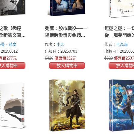
之歌（悉達
禿鷹：股市戰役──一
無迷之迷：一
全新德文直譯
場橫跨愛情與金錢的
從一場夢開始
100年暢銷版｜
投資攻防戰
赫曼．赫塞
作者：
小非
作者：
米高貓
文學獎得主赫
n Hesse)
0250812
出版日：20250703
出版日：2025060
塞代表作。我
惠價277元
$420
優惠價332元
$320
優惠價253
要一本悉達
放入購物車
放入購物車
放入購物
來認清生命的
歸回