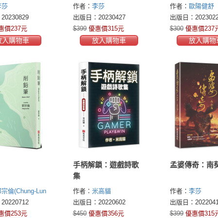
活，談人生，
李莎
作者：
李莎
作者：
歐陽健舒
局，歐陽健舒
0230829
出版日：20230427
出版日：2023022
哲學
惠價237元
$399
優惠價315元
$300
優惠價237
放入購物車
放入購物車
放入購物
手柄解鎖：遊戲詩歌
孟婆傳奇：南
集
宗倫(Chung-Lun
作者：
米高貓
作者：
李莎
0220712
出版日：20220602
出版日：2022041
惠價253元
$450
優惠價356元
$399
優惠價315