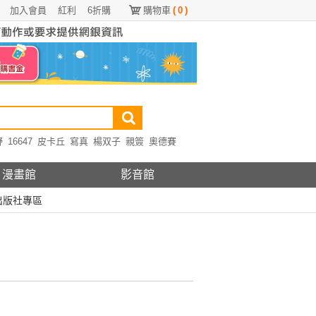
加入會員
紅利
6折購
購物車
(
0
)
野
16647
皮卡丘
寫真
楊双子
親簽
奧德賽
漫畫館
影音館
出版社專區