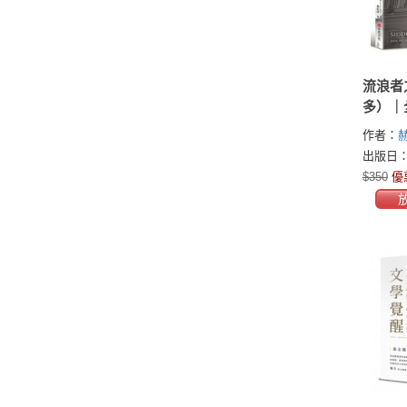
流浪者
多）｜
｜上市
作者：
諾貝爾
(Herman
出版日：2
曼．赫
$350
優
們都需
多，用
出走和