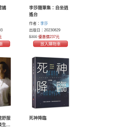
雲譎
李莎隨筆集：自坐逍
遙台
作者：
李莎
3
出版日：20230829
元
$300
優惠價237元
車
放入購物車
處舒服
死神降臨
談生