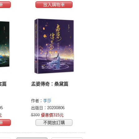
車
放入購物車
宸篇
孟婆傳奇：桑黛篇
作者：
李莎
5
出版日：20200806
元
$399
優惠價315元
車
不開放訂購