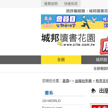
運費說明
快速到貨
全館
城邦館
全館暢銷
您現在位置：
首頁
< >
出版社列表
>
布克文
出
書系
10+WORLD
Famous.com