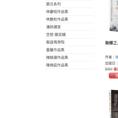
晨光系列
林慶昭作品集
林艷秋作品集
潘帥講堂
空想.雜貨舖
聖達瑪學院
無鄉之
董籬作品集
作者：
陳銘磻作品集
出版日：2
陳煥庭作品集
$350
優