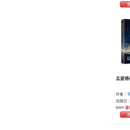
孟婆傳
作者：
出版日：2
$469
優