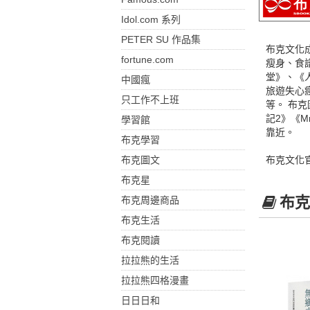
Idol.com 系列
PETER SU 作品集
布克文化
fortune.com
瘦身、食
堂》、《
中國瘋
旅遊失心
只工作不上班
等。 布
記2》《M
學習館
靠近。
布克學習
布克圖文
布克文化
布克星
布克
布克周邊商品
布克生活
布克閱讀
拉拉熊的生活
拉拉熊四格漫畫
日日日和