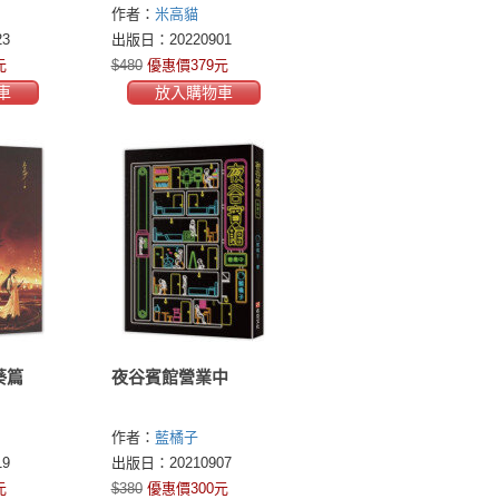
談格
作者：
米高貓
的人生
3
出版日：20220901
元
$480
優惠價379元
車
放入購物車
葵篇
夜谷賓館營業中
作者：
藍橘子
9
出版日：20210907
元
$380
優惠價300元