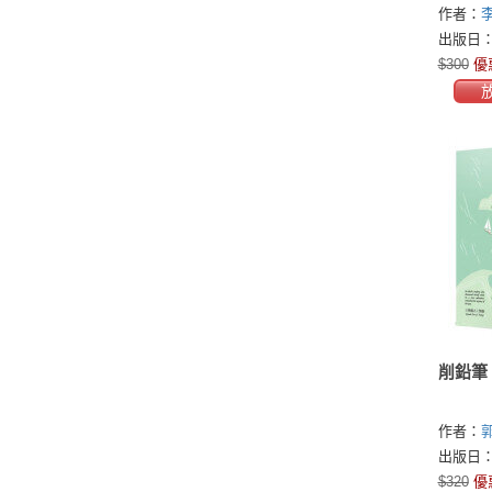
作者：
出版日：2
$300
優
削鉛筆
作者：
郭
Kuo)
出版日：2
$320
優