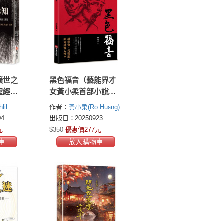
曠世之
黑色福音（藝能界才
聖經》
女黃小柔首部小說創
典，譯
作）神與鬼、善與
il
作者：
黃小柔(Ro Huang)
、全球
惡，如何試煉人性？
4
出版日：20250923
，啟發
元
$350
優惠價277元
26個
車
放入購物車
部全解