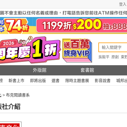
登入
吳毅平
原創
東
原創
Rewire
外版館
套書館
榜
新書上市
即將出版
選書
限時主題書展
影音說書
城邦
化
> 布克閱讀書系
版社介紹