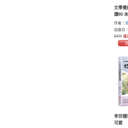
文學覺
讀80
南藝術
作者：
志龍，
出版日：2
赫塞到
$499
優
握西洋
絡、內
李莎隨
可愛