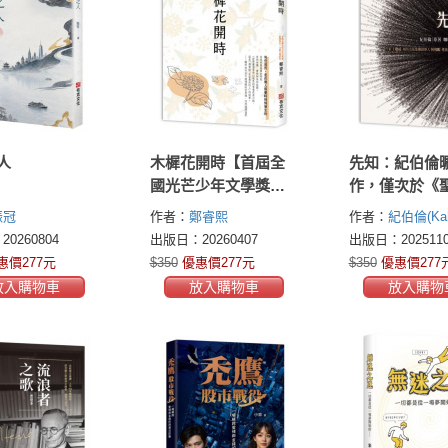
人
木樨花開時【首屆全
先知：紀伯倫
國光芒少年文學獎銀
作，僅次於《
獎主、16歲文壇新秀
的百年暢銷經
振冠
作者：
鄭睿熙
作者：
紀伯倫(Kahl
奇幻青春成長小說】
成50多種語言
Gibran)
0260804
出版日：20260407
出版日：2025110
銷售破千萬冊
惠價277元
$350
優惠價277元
$350
優惠價277
披頭四與甘地的
放入購物車
放入購物車
放入購物
人生答案，首
讀版