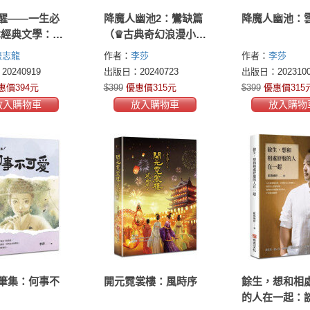
醒——一生必
降魔人幽池2：鸞缺篇
降魔人幽池：
 本經典文學：敦
（♛古典奇幻浪漫小說
講堂創辦人張
才女李莎，最新代表
張志龍
作者：
李莎
作者：
李莎
從歌德、赫曼
作，28萬字的視覺打
0240919
出版日：20240723
出版日：2023100
村上春樹，掌
造，四篇靈與魔交織
惠價394元
$399
優惠價315元
$399
優惠價315
文學的時代脈
情仇的故事）
放入購物車
放入購物車
放入購物
涵與魅力
筆集：何事不
開元霓裳樓：風時序
餘生，想和相
的人在一起：