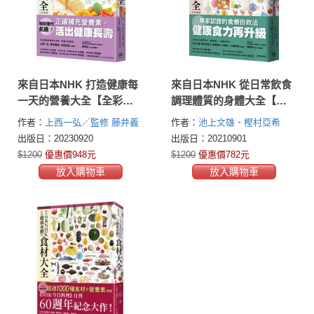
來自日本NHK 打造健康每
來自日本NHK 從日常飲食
一天的營養大全【全彩圖
調理體質的身體大全【全
解】
彩圖解】
作者：
上西一弘／監修
藤井義
作者：
池上文雄、樫村亞希
晴
吉田宗弘
子、加藤智弘、川俣貴一、松
出版日：20230920
出版日：20210901
田早苗
$1200
優惠價948元
$1200
優惠價782元
放入購物車
放入購物車