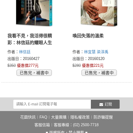
我看不見，我活得很精
喚回失落的溫柔
彩：林信廷的耀眼人生
作者：
林信廷
作者：
林宜慧
梁淳禹
出版日：20160427
出版日：20160120
$350
優惠價277元
$280
優惠價221元
已售完，補書中
已售完，補書中
訂閱
花園快訊
︱
FAQ
︱
大量團購
︱
隱私權政策
︱
防詐騙提醒
客服信箱
︱客服專線：(02) 2500-7718
■ 版權所有，禁止轉載 ■