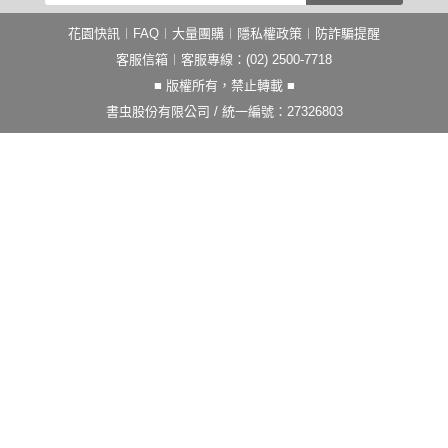
花園快訊
︱
FAQ
︱
大量團購
︱
隱私權政策
︱
防詐騙提醒
客服信箱
︱客服專線：(02) 2500-7718
■ 版權所有，禁止轉載 ■
書虫股份有限公司 / 統一編號：27326803