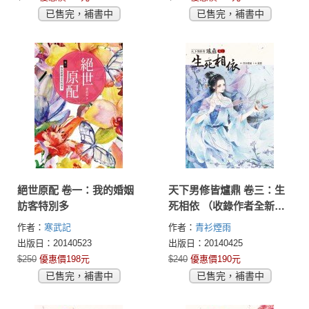
已售完，補書中
已售完，補書中
絕世原配 卷一：我的婚姻
天下男修皆爐鼎 卷三：生
訪客特別多
死相依 （收錄作者全新加
寫獨家番外）
作者：
寒武記
作者：
青衫煙雨
出版日：20140523
出版日：20140425
$250
優惠價198元
$240
優惠價190元
已售完，補書中
已售完，補書中