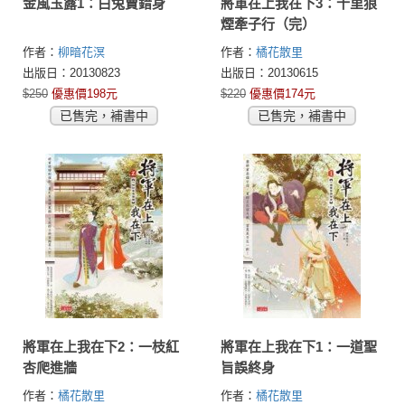
金風玉露1：白兔賣錯身
將軍在上我在下3：十里狼
煙牽子行（完）
作者：
柳暗花溟
作者：
橘花散里
出版日：20130823
出版日：20130615
$250
優惠價198元
$220
優惠價174元
已售完，補書中
已售完，補書中
將軍在上我在下2：一枝紅
將軍在上我在下1：一道聖
杏爬進牆
旨誤終身
作者：
橘花散里
作者：
橘花散里