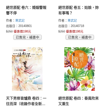
絕世原配 卷六：婚姻警報
絕世原配 卷五：姑娘，妳
響不停
有事嗎？
作者：
寒武記
作者：
寒武記
出版日：20140801
出版日：20140718
$250
優惠價198元
$250
優惠價198元
已售完，補書中
已售完，補書中
天下男修皆爐鼎 卷四：一
絕世原配 卷四：春風吹來
往而深（收錄作者全新加
又重生