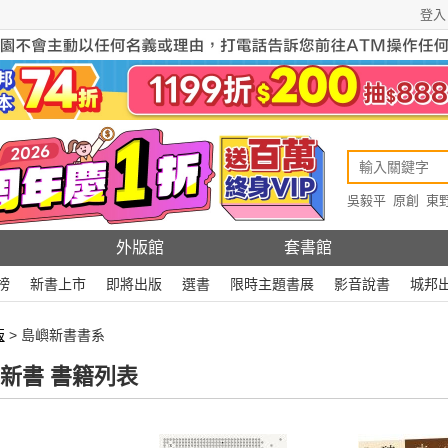
登入
吳毅平
原創
東
原創
Rewire
外版館
套書館
榜
新書上市
即將出版
選書
限時主題書展
影音說書
城邦
版
> 島嶼新書書系
新書 書籍列表