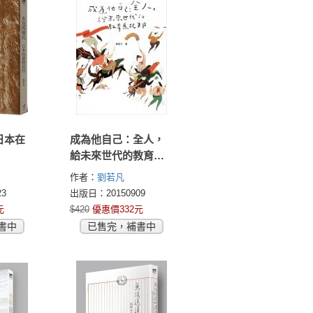
日本在
成為他自己：全人，
給未來世代的教育烏
托邦
作者：
劉若凡
3
出版日：20150909
元
$420
優惠價332元
書中
已售完，補書中