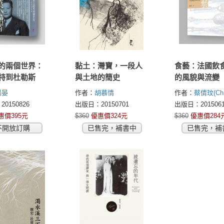
的兩個世界：
黏土：灣寶，一段人
食藝：法國飲
特到杜勒斯
與土地的簡史
的風貌與流變
湯晏
作者：
胡慕情
作者：
蔡倩玟(Chi
Tsai)
0150826
出版日：20150701
出版日：2015061
惠價395元
$360
優惠價324元
$360
優惠價284
不開放訂購
已售完，補書中
已售完，補