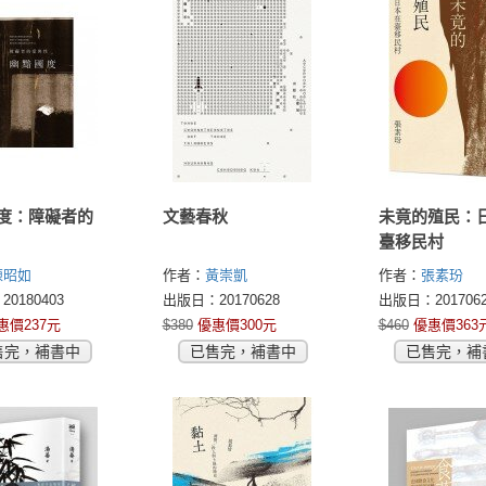
度：障礙者的
文藝春秋
未竟的殖民：
臺移民村
陳昭如
作者：
黃崇凱
作者：
張素玢
0180403
出版日：20170628
出版日：2017062
惠價237元
$380
優惠價300元
$460
優惠價363
售完，補書中
已售完，補書中
已售完，補