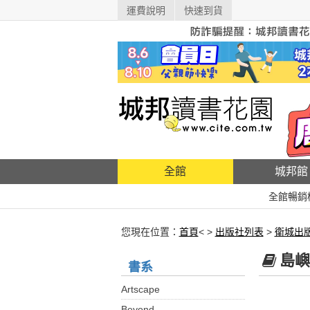
運費說明
快速到貨
全館
城邦館
全館暢銷
您現在位置：
首頁
< >
出版社列表
>
衛城出
島嶼
書系
Artscape
Beyond