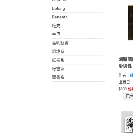
Belong
Beneath
吃史
字母
島嶼新書
環境系
幽黯國
紅書系
愛與性
綠書系
作者：
藍書系
出版日：2
$300
優
已