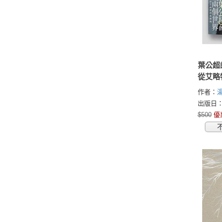
葉公超
從艾略
作者：
出版日：2
$500
優