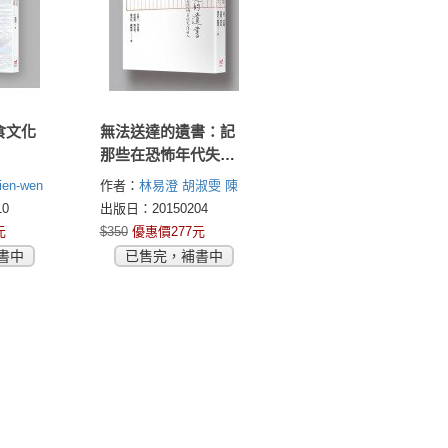
食文化
無法送達的遺書：記
那些在恐怖年代失落
的人
en-wen
作者：
林易澄
胡淑雯
陳
宗延
楊美紅
羅毓嘉
0
出版日：20150204
元
$350
優惠價277元
書中
已售完，補書中