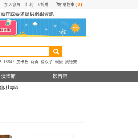
加入會員
紅利
6折購
購物車
(
0
)
野
16647
皮卡丘
寫真
楊双子
親簽
奧德賽
漫畫館
影音館
出版社專區