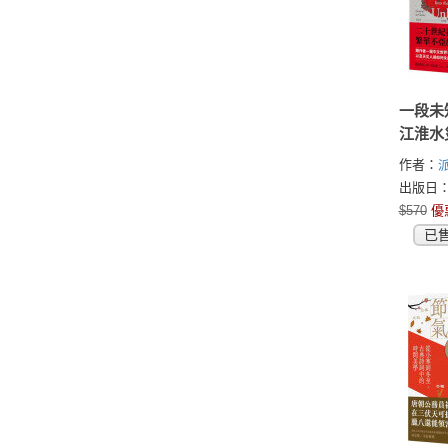
一段未
江淮水
國，樂
作者：
的動盪
尼恩(Patr
出版日：2
Manion)
$570
優
已