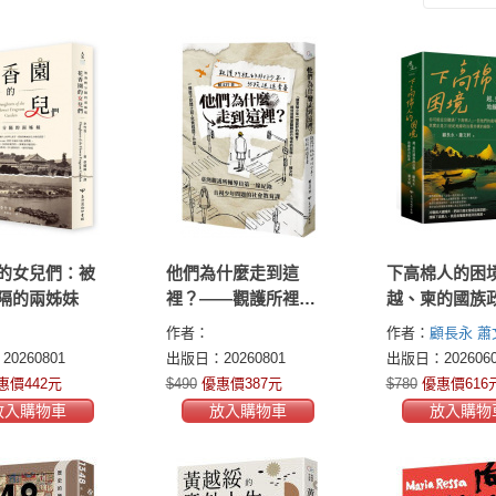
的女兒們：被
他們為什麼走到這
下高棉人的困
隔的兩姊妹
裡？——觀護所裡的
越、柬的國族
非行少年，35段迷途
地緣政治糾葛
作者：
作者：
顧長永
蕭
青春
0260801
出版日：20260801
出版日：2026060
惠價442元
$490
優惠價387元
$780
優惠價616
放入購物車
放入購物車
放入購物