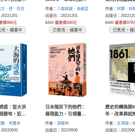
（求生之書經
與團結的夢想
史樣貌，阿蘭
蓋文．德．貝克
作者：
八尾師誠、長繩宣
作者：
阿蘭．柯
版）
本的感官史講
e Becker)
博、山根聰、藤波伸嘉
(Alain Corbin)
0221201
出版日：20221201
出版日：2022120
惠價466元
$430
優惠價340元
$480
優惠價379
售完，補書中
已售完，補書中
已售完，補
誘惑：從大洪
日本殖民下的她們：
歷史的轉換期9：
假勝地，近代
展現能力，引領臺灣
年．改革與試
洋意象的探索
女性就業的職場女先
代
阿蘭．柯爾本
作者：
游鑑明
作者：
吉澤誠一
鋒
orbin)
紳
青島陽子
麓
0220930
出版日：20220930
出版日：2022090