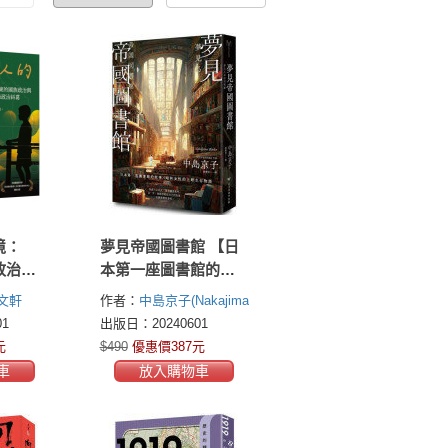
境：
夢見帝國圖書館 【日
政治與
本第一座圖書館的故
事，感人經典《東京
文軒
作者：
中島京子(Nakajima
小屋的回憶》作者女
Kyoko)
1
出版日：20240601
性書寫回歸力作】
元
$490
優惠價387元
車
放入購物車