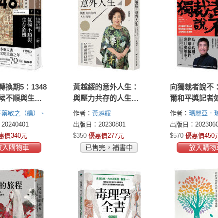
換期5：1348
黃越綏的意外人生：
向獨裁者說不
候不順與生存
與壓力共存的人生哲
爾和平獎記者
學（全新增訂版）
衛民主底線，
千葉敏之（編）、
作者：
黃越綏
作者：
瑪麗亞．
的未來奮鬥
史彥、井上周平、
(Maria Ressa)
0240401
出版日：20230801
出版日：2023060
康博、井黑忍、松
惠價340元
$350
優惠價277元
$570
優惠價450
放入購物車
已售完，補書中
放入購物