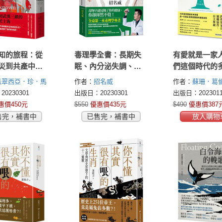
知的旅程：從
毒理學全書：長期失
有愛就是一家
災到共產中
眠、內分泌失調、腹
們這個時代的
勒脫修女眼中
瀉……理解生活中潛
庭想像圖
派翠西亞．珍．馬
作者：
招名威
作者：
蘇珊．葛
年代
伏的各類毒物，激發
icia Jean
(Susan Golombo
0230301
出版日：20230301
出版日：2023011
人體保護機制的防毒
惠價450元
$550
優惠價435元
$490
優惠價387
聖經
售完，補書中
已售完，補書中
放入購物