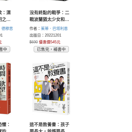
歌：漂
沒有終點的戰爭：二
明之間
戰波蘭猶太少女和她
人類殖
們不為人知的戰鬥
．德穆思
作者：
茱蒂．巴塔利恩
與潰敗
th)
(Judy Batalion)
1
出版日：20221201
元
$690
優惠價545元
書中
已售完，補書中
恐懼：
這不是教養書：孩子
實的歷
要長大，爸媽要長