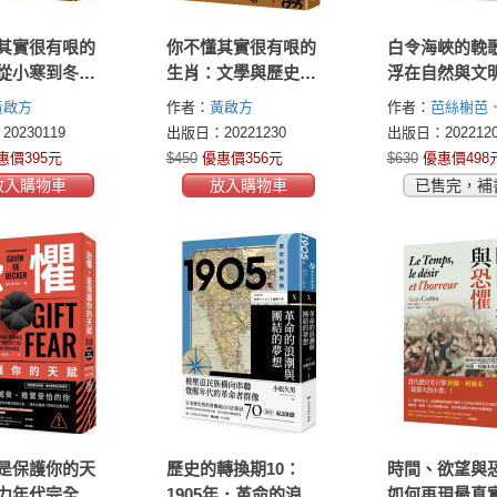
其實很有哏的
你不懂其實很有哏的
白令海峽的輓
從小寒到冬
生肖：文學與歷史形
浮在自然與文
典詩詞中的時
塑下的十二靈獸
的海岸，現代
黃啟方
作者：
黃啟方
作者：
芭絲榭芭
民萬物的野心
(Bathsheba Demu
0230119
出版日：20221230
出版日：2022120
惠價395元
$450
優惠價356元
$630
優惠價498
放入購物車
放入購物車
已售完，補
是保護你的天
歷史的轉換期10：
時間、欲望與
力年代完全自
1905年．革命的浪潮
如何再現最真