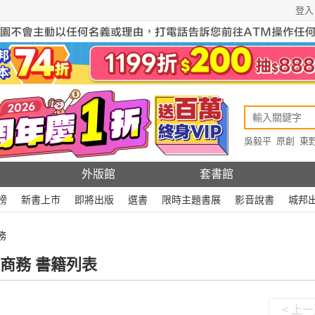
登入
吳毅平
原創
東
原創
Rewire
外版館
套書館
榜
新書上市
即將出版
選書
限時主題書展
影音說書
城邦
務
商務 書籍列表
< 上