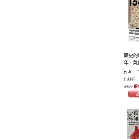
歷史的轉
年．氣
危機
作者：
長谷部
出版日：2
四日市
$430
優
浦史明