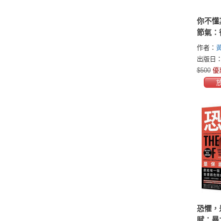
你不懂
節氣：
至，古
作者：
間美學
出版日：2
$500
優
恐懼，
賦：暴