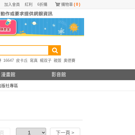
加入會員
紅利
6折購
購物車
(
0
)
野
16647
皮卡丘
寫真
楊双子
親簽
奧德賽
漫畫館
影音館
出版社專區
一頁
下一頁 >