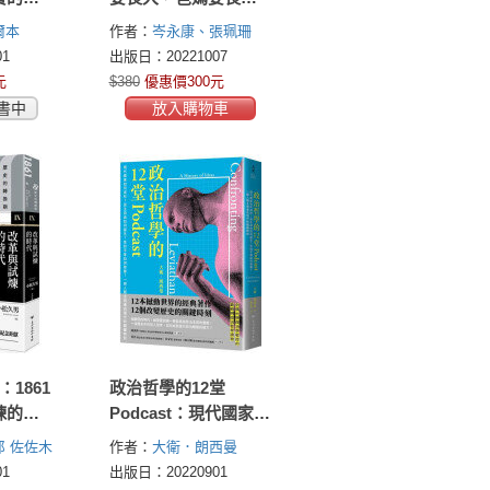
‧柯爾
進！岑永康 X張珮珊的
爾本
作者：
岑永康、張珮珊
義
獨家報導
1
出版日：20221007
元
$380
優惠價300元
書中
放入購物車
1861
政治哲學的12堂
煉的時
Podcast：現代國家如
何成形？民主自由如
郎
佐佐木
作者：
大衛．朗西曼
何誕生？性別平等如
慎一
北村
(David Runciman)
1
出版日：20220901
何發展？一探人類文