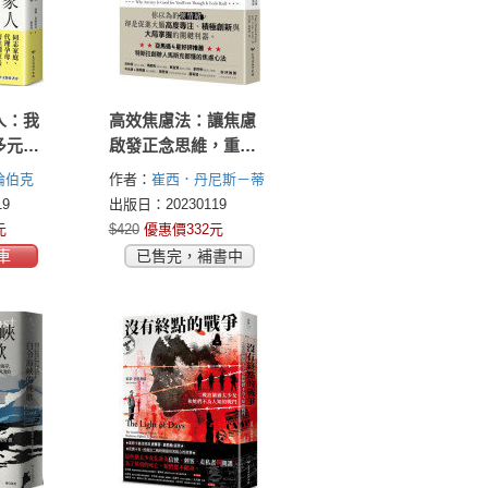
人：我
高效焦慮法：讓焦慮
多元家
啟發正念思維，重置
你的人生推進器
倫伯克
作者：
崔西．丹尼斯－蒂
k)
瓦里(Tracy Dennis-
9
出版日：20230119
Tiwary)
元
$420
優惠價332元
車
已售完，補書中