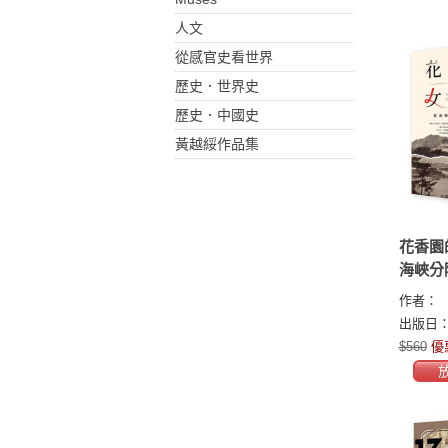
人文
從感官史看世界
歷史．世界史
歷史．中國史
黃越綏作品集
花香園
海峽分
作者：
出版日：2
$560
優