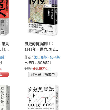
：諾貝
歷史的轉換期11：
如何捍
1919年．邁向現代的
為我們
摸索
瑞薩
作者：
池田嘉郎、紀平英
作、深町英夫
1
出版日：20230501
元
$430
優惠價340元
車
已售完，補書中