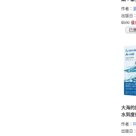
救指南
作者：
典重現
(Gavin d
出版日：2
$590
優
已
大海的
水到度
西方海
作者：
與形塑
(Alain C
出版日：2