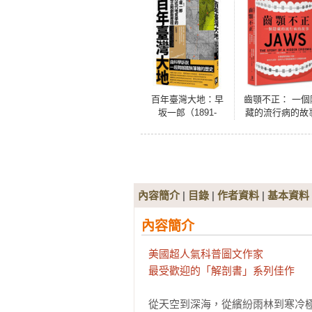
百年臺灣大地：早
齒顎不正： 一個
坂一郎（1891-
藏的流行病的故
1977）與近代地質
學的建立和創新歷
程
內容簡介
|
目錄
|
作者資料
|
基本資料
內容簡介
美國超人氣科普圖文作家

最受歡迎的「解剖書」系列佳作
從天空到深海，從繽紛雨林到寒冷極