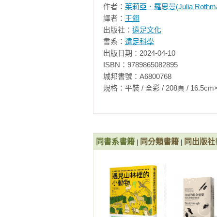
作者：
茱莉亞．羅思曼(Julia Rothma
千奇百怪的章魚・鳥中的巨無霸・
譯者：
王翎
乳動物・與眾不同的土豚・看看哪
出版社：
遠足文化
龍・中國大鯢・墨西哥鈍口螈・紫蛙
書系：
遠足科學
出版日期：2024-04-10

歡迎贊助！野生動物保育機構
ISBN：9789865082895

城邦書號：A6800768

規格：平裝 / 全彩 / 208頁 / 16.5cm×23cm 
同書系書籍
同分類書籍
同出版社
|
|