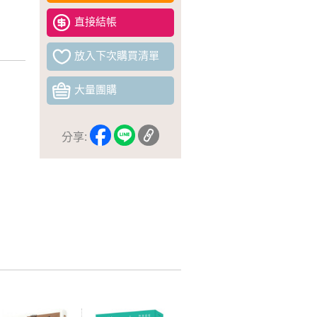
直接結帳
放入下次購買清單
大量團購
分享: