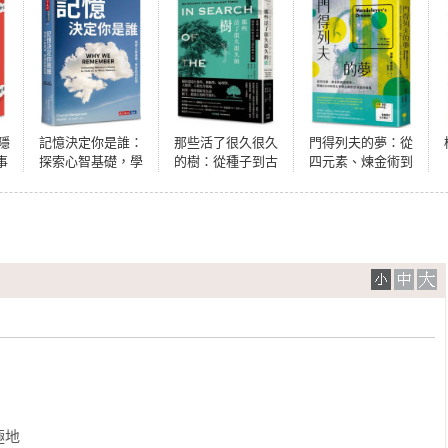
隱
記憶決定你是誰：
那些活了很久很久
門得列夫的夢：從
事
探索心智基礎，學
的樹：從種子到古
四元素、煉金術到
習如何記憶
樹，探索自然界長
週期表，跨越2500
壽之謎的朝聖之旅
年的化學與人類思
想演進的故事
地
