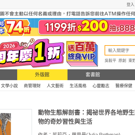
登入
吳毅平
原創
東
原創
Rewire
外版館
套書館
文學小說
商管理財
人文藝術
生活風格
心靈勵志
醫療保健
動物生態解剖書：揭祕世界各地野生
物的奇妙習性與生活
作者：
茱莉亞．羅思曼(Julia Rothman)