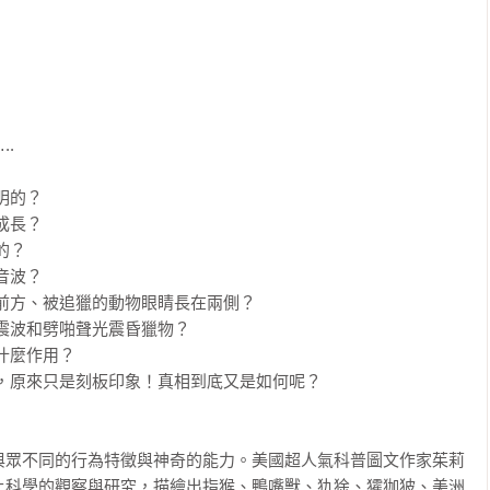




的？

長？

？

波？

前方、被追獵的動物眼睛長在兩側？

震波和劈啪聲光震昏獵物？

什麼作用？

肉，原來只是刻板印象！真相到底又是如何呢？

與眾不同的行為特徵與神奇的能力。美國超人氣科普圖文作家茱莉
上科學的觀察與研究，描繪出指猴、鴨嘴獸、犰狳、㺢㹢狓、美洲