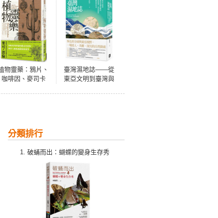
植物靈藥：鴉片、
臺灣濕地誌——從
咖啡因、麥司卡
東亞文明到臺灣與
林，如何成為我們
周遭島嶼的濕地變
的心靈渴望？又為
遷、人群流動與物
何成為毒品？對人
種演替史卷
類文化帶來什麼影
響？
分類排行
破蛹而出：蝴蝶的變身生存秀