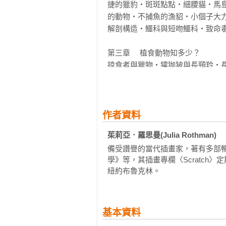
黃瀚嶢｜生態圖文創作者

捷的獵豹・斑斑點點・細腰貓・馬
郭彥仁（郭熊）｜黑熊保育工作者

的動物・不捕魚的漁貂・小個子大
楊礎遠｜新竹市立動物園園長

解剖構造・鱷科與短吻鱷科・致命毒
「在她的第五本『解剖書』系列作
第三章	植食動物知多少？

作家羅思曼提供了許多生物及其解
掠食者與獵物・㺢㹢狓與長頸羚・
本書更加吸引讀者，讓人想要一遍
解剖構造・野馬與野驢・奇妙的叉
館！」

的二三事・非洲象與亞洲象有什麼
─《圖書館雜誌》（Library Journa
雉・黃頭鷺與牛鸝・羊駝與小羊駝・
作者資料
「暢銷書作家兼插畫家茱莉亞．羅
第四章	社會網絡

茱莉亞．羅思曼(Julia Rothman)
南。《動物生態解剖書》包含數百
靈長類族群・猿類・狹鼻猴・寬鼻
皆附上特徵說明、識別細節與值得
備受讚譽的當代插畫家，著有多部
獴・狐獴・紅鸛的解剖構造・裸鼴鼠
毛最多），學生一定會喜歡的！」

學》等，其插畫專欄〈Scratch〉定期
紐約布魯克林。
──《教育雜誌》（Teach magazin
第五章	築巢造窩

動物房東・獾（歐亞獾）・昆蟲的
具

基本資料
第六章	稀奇古怪又奇妙多采
