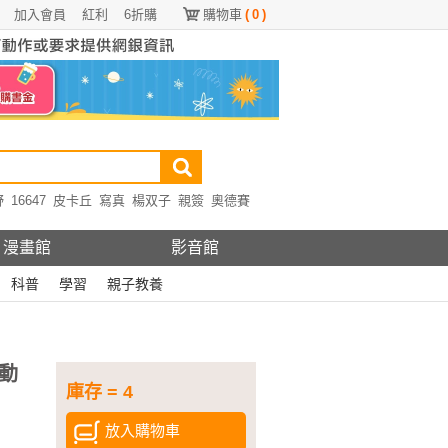
加入會員
紅利
6折購
購物車
(
0
)
野
16647
皮卡丘
寫真
楊双子
親簽
奧德賽
漫畫館
影音館
科普
學習
親子教養
動
庫存 = 4
放入購物車