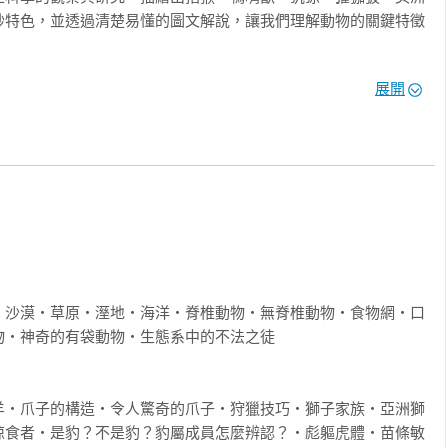
妙特色，並透過清楚易懂的圖文解說，讓我們理解動物的關鍵特徵
展開
動物的各種環境、肉食動物的構造特徵、植食動物的生活習性、動
造窩，以及百般稀奇古怪的動物生態。豐富而充實的內容，令人既
現！

，結合科學繪圖比例與手繪風格。

科普知識。

興趣。

佳入門科普讀物。

・沙漠・草原・溼地・海洋・脊椎動物・無脊椎動物・食物網・口
・神奇的有袋動物・生態系中的不法之徒



羊・爪子的構造・令人驚奇的爪子・狩獵技巧・獅子家族・亞洲獅
掠食者・是豹？不是豹？豹屬成員怎麼辨認？・彪軀虎體・苗條敏