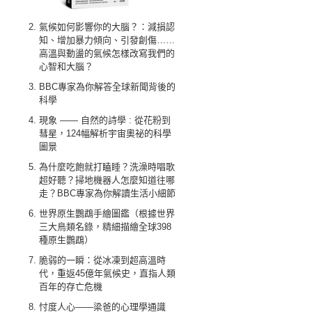
氣候如何影響你的大腦？：減損認
知、增加暴力傾向、引發創傷……
高溫與動盪的氣候怎樣改寫我們的
心智和大腦？
BBC專家為你解答全球新聞背後的
科學
現象 —— 自然的詩學 : 從花粉到
彗星，124幅解析宇宙奧祕的科學
圖景
為什麼吃飽就打瞌睡？洗澡時唱歌
超好聽？掃地機器人怎麼知道往哪
走？BBC專家為你解讀生活小細節
世界原生鸚鵡手繪圖鑑（根據世界
三大鳥類名錄，精細描繪全球398
種原生鸚鵡）
脆弱的一瞬：從冰凍到超高溫時
代，重返45億年氣候史，直指人類
百年的存亡危機
忖度人心——梁爸的心理學通識