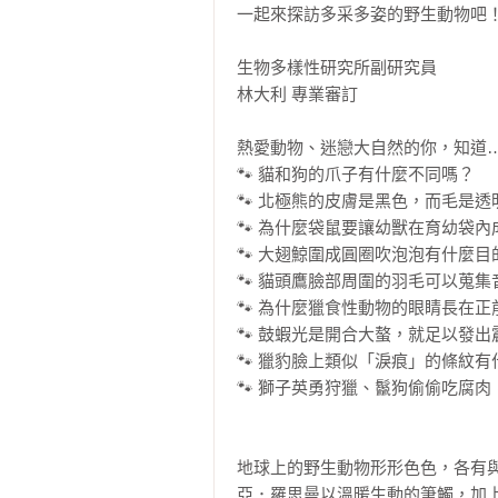
一起來探訪多采多姿的野生動物吧！
生物多樣性研究所副研究員 

林大利 專業審訂

熱愛動物、迷戀大自然的你，知道…..
🐾 貓和狗的爪子有什麼不同嗎？

🐾 北極熊的皮膚是黑色，而毛是透明
🐾 為什麼袋鼠要讓幼獸在育幼袋內成
🐾 大翅鯨圍成圓圈吹泡泡有什麼目的
🐾 貓頭鷹臉部周圍的羽毛可以蒐集音
🐾 為什麼獵食性動物的眼睛長在正
🐾 鼓蝦光是開合大螯，就足以發出
🐾 獵豹臉上類似「淚痕」的條紋有
🐾 獅子英勇狩獵、鬣狗偷偷吃腐
地球上的野生動物形形色色，各有
亞．羅思曼以溫暖生動的筆觸，加