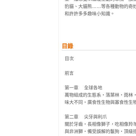
豹貓、大貓熊……等各種動物的奇
和許許多多趣味小知識。

全書分為六大部分，包含孕育野生
物之間的社交行為、動物如何築巢
好奇又興奮，每次翻閱都會有新的發
目錄
本書特色

目次

★數百張風格溫暖討喜又獨特的插圖
★圖解圖表 × 動物插圖，快速理解
前言	

★引領讀者產生更深入探索大自然的
★文字深入淺出，涵蓋主題廣泛，最
第一章	全球各地

萬物組成的生態系・落葉林・雨林
專業審訂

味大不同・廣食性生物與寡食性生物
林大利｜生物多樣性研究所副研究員
第二章	尖牙與利爪

好評推薦

關於牙齒・長相像獅子，吃相像羚
李偉文｜牙醫師．作家．環保志工

與非洲獅・備受誤解的鬣狗・頂級