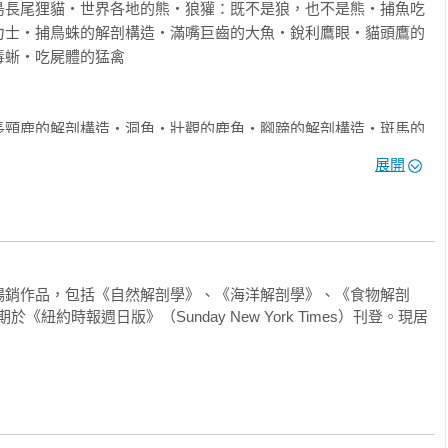
島長尾狸貓・世界各地的熊・狼獾：既不是狼，也不是熊・捕魚吃
力士・捕鳥蛛的解剖構造・滿嘴巨齒的大魚・銳利鷹眼・貓頭鷹的
蜥・吃屍體的猛禽

品中（繼《海洋解剖書》之後），廣受歡迎的插畫家、作家暨專欄
剖學的知識，極具吸引力，並且引人入勝。比起其他類似的書籍，
長頸鹿的解剖構造・洞角・壯觀的鹿角・腳蹄的解剖構造・斑馬的
又一遍地翻閱，每次都會發現新的訊息。強烈推薦給所有圖書
角羚・食草動物與食嫩植動物・麝牛・野牛・非洲水牛・關於大象
展開
不一樣・牠們的名字裡也有「象」・呵哈，呵哈，河馬萬歲・麝
l）星級評論

原駝與小原駝・駱駝的解剖構造

思曼在這個迷人的野生動物寶庫中，為世界上的動物提供了視覺指
幅插圖，概述了草原、海洋、沙漠等動物的獨特屬性。張張插圖片
猴・紅腿白臀葉猴・狨猴與獠狨・社交梳理・認識鰭足類動物・縞
注意的事實（例如蜜蜂如何互相清理沾在身上的花粉、哪種犰狳的
暢銷作品，包括《自然解剖學》、《海洋解剖學》、《食物解剖
・洞天「蝠」地・「犬」家福・妖嬈美狐

於《紐約時報週日版》（Sunday New York Times）刊登。現居
e）
建築・蛛網・匠心獨具的鳥巢・穴居鳥類・大自然工程師・自製家