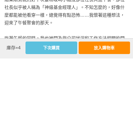
4　管理層中存在著理解者（庇護者）　　　　

社長似乎被人稱為「神級基金經理人」。不知怎麼的，好像什
5　有過獨立一人做完「一條龍式」工作的經驗　　　　

麼都能被他看穿一樣，總覺得有點恐怖……我懷著這種想法，
6　非常不擅長在群體中做事　　　　

迎來了午餐聚會的那天。

7　與別種老虎（冒險進取之虎、叛逆青年之虎）相處融
洽　　　　

吃著午餐的同時，我也被問及與公司狀況和工作方法相關的問
8　和公司外部人士組成團隊　　　　

題，在回答的過程中，那位社長，也就是藤野先生，一邊扶著
庫存=4
下次購買
放入購物車
9　會與人聯繫，著手展開支援活動以幫助他人自立　　　　

他那副閃著光芒的圓眼鏡，一邊不疾不徐地對我說：

10　透過發展型職涯（主動送上門的職涯）來拓展工
「你是虎型上班族吧。」

作　　　　

「虎型上班族？」

藤野先生接著說：

第4章　進化的關鍵是「適當的加減」　從貓到老虎的道
「在我的分類之中，有三種虎型人能為這個世界帶來力量。首
路　　　　

先，就是名為『冒險進取之虎』的創業者。他們以都市為中心
加減乘除法則　　　　

過生活，並利用先進的技術和商業手法勇於冒險創業，是一群
「加法」階段　不挑三揀四、增加自己能做的事情（投入的開
以巨幅成長為目標來進行挑戰的人。

關與反覆練習）　　

其次，是『叛逆青年之虎』。他們會統領各地區間充滿活力的
看更多
「減法」階段　放下不擅長的工作，專注在自己的長處上（斷
年輕人，也就是那些『溫和的叛逆青年』。是一群透過與在地
捨離與專精化）　　　

緊密接觸、展開多行業發展，以此創造商業成長的人。
