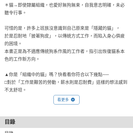
＊貓→即使隸屬組織，也愛好無拘無束，自我意志明確，未必
聽令行事。

可惜的是，許多上班族沒意識到自己原來是「隱藏的貓」，

於是忍耐地「披著狗皮」，以傳統方式工作，而陷入身心俱疲
的困境。

本書正是為不適應傳統狗系作風的工作者，指引出恢復貓系本
色的工作新方向。

▲你是「組織中的貓」嗎？快看看你符合以下幾點──

□對於「工作是艱苦的勞動，薪水則是忍耐費」這樣的想法感到
不太舒坦。

□不想做無法讓客戶感到高興（沒有為對方提供有意義的價值）
看更多
的工作。

□就算是指令範圍外的事，也會因為認為這麼做比較好而去做。

□曾經泰然自若地忽視那些違反自己信念的工作指示。

目錄
□對於頭銜、或者為了出人頭地而競爭取勝之類的事情不感興