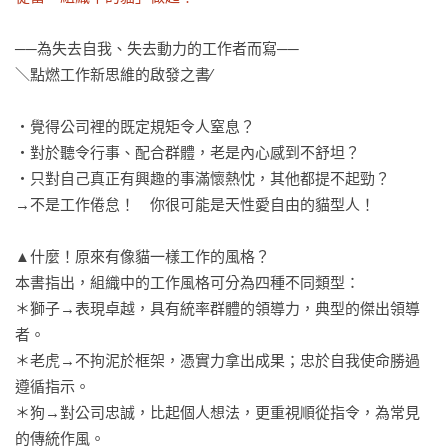
──為失去自我、失去動力的工作者而寫──

＼點燃工作新思維的啟發之書∕

‧覺得公司裡的既定規矩令人窒息？

‧對於聽令行事、配合群體，老是內心感到不舒坦？

‧只對自己真正有興趣的事滿懷熱忱，其他都提不起勁？

→不是工作倦怠！　你很可能是天性愛自由的貓型人！

▲什麼！原來有像貓一樣工作的風格？

本書指出，組織中的工作風格可分為四種不同類型：

＊獅子→表現卓越，具有統率群體的領導力，典型的傑出領導
者。

＊老虎→不拘泥於框架，憑實力拿出成果；忠於自我使命勝過
遵循指示。

＊狗→對公司忠誠，比起個人想法，更重視順從指令，為常見
的傳統作風。
