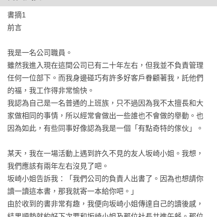
讓具有突出表現的「B面成員」相輔相成　　　　

書摘1

四次元開放式創新　　　　

前言

把工作委託給你認為「很了不起」的人　　　　

和公司進行條件協商　　　　

我是一名公司職員。

讓半徑五公尺內的人達到二○○%的滿足　　　　

雖然我進入現在這間公司已有二十年左右，但我並不負責管理
與外界同好相互「交流比試」，並因此進行「逆向輸
任何一位部下。而我身邊碰巧有許多好客戶眷顧著我，託他們
入」　　　　

的福，我工作得非常愉快。

上班族是「勇者鬥惡龍」　　　　

我認為自己是一名普通的上班族，只不過因為我不太擅長和大
將「重視現場」做到極致的話，會發生好事　　　　

家做相同的事情，所以經常會做出一些誰也不會做的舉動。也
因為如此，有些同事好像認為我是一個「有點奇特的傢伙」。

第3章　取得破格成果者的共同點　虎型人的10項共同特
性　　　　

某天，我在一場活動上遇到許久不見的友人坂崎小姐。我想，
1　比起公司指令，更遵循自己的使命行事（在公司內格格不
我們應該有兩年左右沒見了吧。

入）　　　　

坂崎小姐告訴我：「我們公司的負責人出書了。因為也想請你
2　曾有「脫離軌道的經驗」等「伴隨痛苦的轉捩點」　　　　

讀一讀這本書，那我就寄一本給你吧。」

3　具有突出的成果與個性（有一部分顧客是自己的狂熱粉
由於收到的書非常有趣，我便向坂崎小姐傳達自己的讀後感，
絲）　　　　

結果順勢就約好下次要和坂崎小姐及那位社長共進午餐。那位