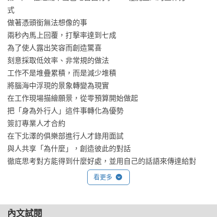
‧把「外行人」身分轉化為優勢，走出專家沒想過的路。

式　　　　

‧不刻意建立人脈，只要待人真誠，就有他人引介牽線的機
做著憑頭銜無法想像的事　　　　

緣。

兩秒內馬上回覆，打擊率達到七成　　　　

為了使人露出笑容而創造驚喜　　　

▲貓型人大進擊！當前工作型態的變化，正適合你發揮天性～

刻意採取低效率、非常規的做法　　　

許多過時的價值與組織如今亟待重新編制、轉型，

工作不是堆疊累積，而是減少堆積　　　

不受束縛的貓型人更可能成為創造公司新價值的變革人才，

將腦海中浮現的景象轉變為現實　　　

享受自由工作的樂趣，並取得出色成果！

在工作現場描繪願景，從零預算開始做起　　　

把「身為外行人」這件事轉化為優勢　　　

◆對「工作時只能隱藏真面目」感到迷惘的上班族必讀

簽訂專業人才合約　　　

◆渴望在公司內自由行事、享受工作成果的白領菁英必讀

在下北澤的俱樂部進行人才錄用面試　　　

◆需要變革人才的人資、企業管理者與創業者必讀

與人共享「為什麼」，創造彼此的對話　　　

徹底思考對方能得到什麼好處，並用自己的話語來傳達給對
專業推薦

方　　　

看更多
愛瑞克　《內在原力》作者、TMBA共同創辦人

職務不是「攀登的山」，而是「流動的河」　　　　

齊立文　《經理人》月刊總編輯

選擇工作的基準是「八十年後會有幫助嗎？」　　　　

趙胤丞　振邦顧問執行長、高效人生商學院Podcast主持人
「出島式」的工作　　　　

內文試閱