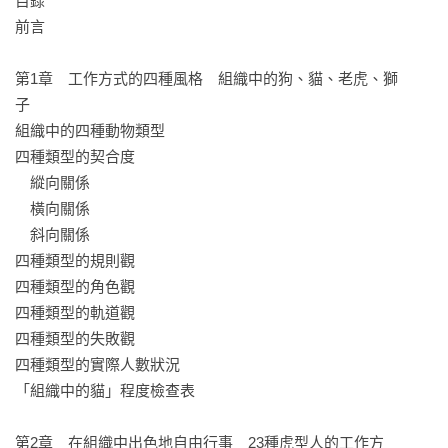
目錄

趣。

前言　　　　

□無法接受一直被要求去做那些既不適合自己、也不一定要由自
己來做的工作。

第1章　工作方式的四種風格　組織中的狗、貓、老虎、獅
□看見公司內其他員工達到職涯道路頂峰的姿態時，不感到興
子　　　　

奮。

組織中的四種動物類型　　　　

□比起不要失敗，更重視「就算會挨罵也要去挑戰」。

四種類型的契合度　　　　

□不擅長被編入群體中做事。

　縱向關係　　　　

□討厭別人對自己施加從眾壓力，也討厭自己對別人施加從眾壓
　橫向關係　　　　

力。

　斜向關係　　　　

（勾選項目越多，你就是越典型的貓型人！）

四種類型的規則觀　　　　

四種類型的角色觀　　　　

▲10項共同特性X23種工作方式＝成為一流的貓系工作者！

四種類型的軌道觀　　　　

作者採訪十多名就職於銀行、各類企業，甚至是公家機構中的
四種類型的失敗觀　　　　

虎型上班族，

四種類型的實際人數狀況　　　　

提煉他們的工作心法與作風，為「隱藏的貓」提供適合的工作
「組織中的貓」程度檢查表　　　　

方式，例如：

‧永遠思考著要怎麼做才能讓人覺得有趣。

第2章　在組織中出色地自由行事　23種虎型人的工作方