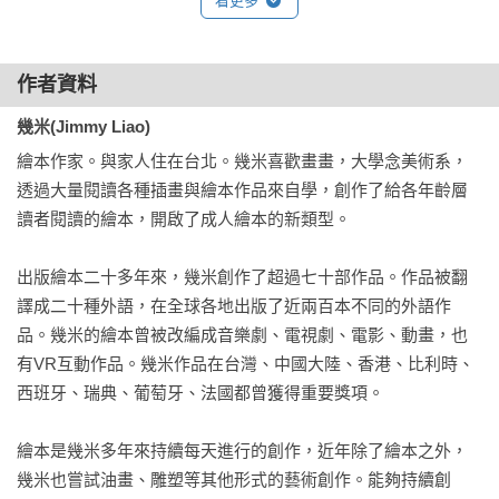
看更多
畫作陪你一起聯絡彼此的相親相愛。

世界變化太快！

作者資料
小孩懂的，大人不懂；

小孩會的，大人不會。

幾米(Jimmy Liao)
大人能教小孩的愈來愈少，

繪本作家。與家人住在台北。幾米喜歡畫畫，大學念美術系，
小孩能教大人的愈來愈多。

透過大量閱讀各種插畫與繪本作品來自學，創作了給各年齡層
小孩又要當子女又要當老師，

讀者閱讀的繪本，開啟了成人繪本的新類型。

大人又要當爸媽又要當學生。

出版繪本二十多年來，幾米創作了超過七十部作品。作品被翻
怎麼一切都顛倒得亂糟糟？

譯成二十種外語，在全球各地出版了近兩百本不同的外語作
所以我們需要一本聯絡簿，

品。幾米的繪本曾被改編成音樂劇、電視劇、電影、動畫，也
讓大家心平氣和來溝通，

有VR互動作品。幾米作品在台灣、中國大陸、香港、比利時、
相親相愛才能世界和平。

西班牙、瑞典、葡萄牙、法國都曾獲得重要獎項。

啾咪。
繪本是幾米多年來持續每天進行的創作，近年除了繪本之外，
幾米也嘗試油畫、雕塑等其他形式的藝術創作。能夠持續創