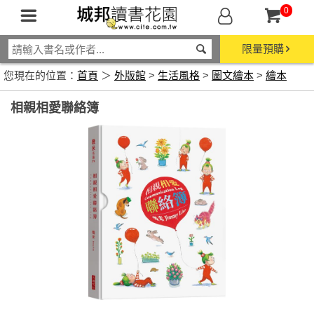
0
限量預購
您現在的位置：
首頁
＞
外版館
>
生活風格
>
圖文繪本
>
繪本
相親相愛聯絡簿