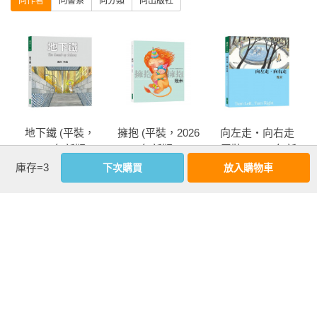
同作者
同書系
同分類
同出版社
地下鐵 (平裝，
擁抱 (平裝，2026
向左走・向右走
2026年新版)
年新版)
(平裝，2026年新
版)
庫存=3
下次購買
放入購物車
more
優惠活動快訊