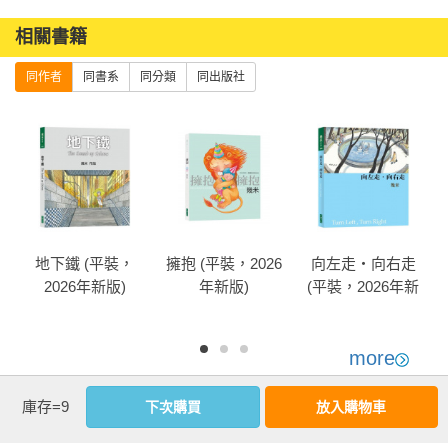
相關書籍
同作者
同書系
同分類
同出版社
地下鐵 (平裝，
擁抱 (平裝，2026
向左走・向右走
2026年新版)
年新版)
(平裝，2026年新
版)
more
優惠活動快訊
庫存=9
下次購買
放入購物車