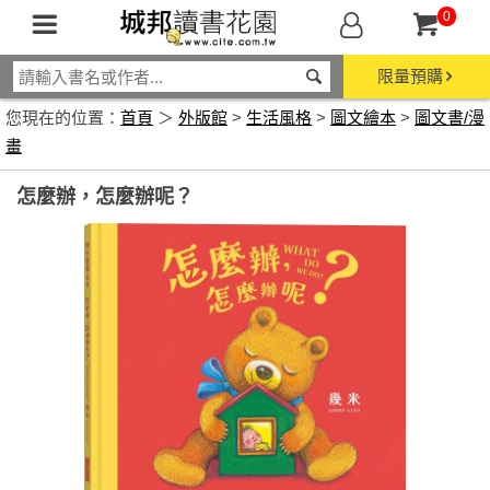
0
限量預購
您現在的位置：
首頁
＞
外版館
>
生活風格
>
圖文繪本
>
圖文書/漫
畫
怎麼辦，怎麼辦呢？