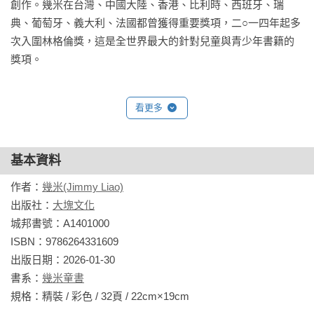
創作。幾米在台灣、中國大陸、香港、比利時、西班牙、瑞
典、葡萄牙、義大利、法國都曾獲得重要獎項，二○一四年起多
次入圍林格倫獎，這是全世界最大的針對兒童與青少年書籍的
獎項。
看更多
基本資料
作者：
幾米(Jimmy Liao)
出版社：
大塊文化
城邦書號：A1401000

ISBN：9786264331609

出版日期：2026-01-30

書系：
幾米童書
規格：精裝 / 彩色 / 32頁 / 22cm×19cm                