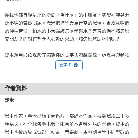
你我也都曾經是那個愛問「為什麼」的小朋友，腦袋裡裝著源
源不絕的奇妙問題。幾米把這些天馬行空的想像，畫成動物們
的種種苦惱：怕水的小天鵝該怎麼學划水？害羞的狗狗該怎麼
交朋友？面對這些令人心軟的求助，該怎麼幫助牠們呢？

幾米運用如歌謠般充滿韻律的文字與溫馨圖像，訴說著與動物
相處時那些調皮又驚喜的小問題。這是一場溫柔的邀請，適合
看更多
大朋友與小朋友坐下來一起腦力激盪，在那些看似充滿「不知
道怎麼辦」的時刻，一起找出最棒的「也許可以這麼辦」！

作者資料
動腦筋想了這麼多「怎麼辦」之後，如果你也想知道，這些可
幾米
愛動物可不可以帶回家一起生活，千萬別錯過幾米同時出版的
姐妹作《不可以，不可以喔！》。 
繪本作家，至今出版了超過八十部繪本作品，被翻譯成二十多
種語文，在全球各地出版了兩百多本各種外語的書籍。幾米的
繪本也被改編成電影、動畫、音樂劇、馬戲劇場等不同型態的