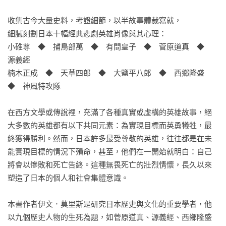
收集古今大量史料，考證細節，以半故事體裁寫就，

細膩刻劃日本十幅經典悲劇英雄肖像與其心理：

小碓尊　◆　捕鳥部萬　◆　有間皇子　◆　菅原道真　◆　
源義經

楠木正成　◆　天草四郎　◆　大鹽平八郎　◆　西鄉隆盛　
◆　神風特攻隊

在西方文學或傳說裡，充滿了各種真實或虛構的英雄故事，絕
大多數的英雄都有以下共同元素：為實現目標而英勇犧牲，最
終獲得勝利。然而，日本許多最受尊敬的英雄，往往都是在未
能實現目標的情況下殞命，甚至，他們在一開始就明白：自己
將會以慘敗和死亡告終。這種無畏死亡的壯烈情懷，長久以來
塑造了日本的個人和社會集體意識。

本書作者伊文．莫里斯是研究日本歷史與文化的重要學者，他
以九個歷史人物的生死為題，如菅原道真、源義經、西鄉隆盛