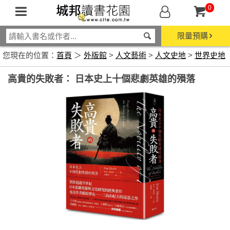
0
限量預購
您現在的位置：
首頁
＞
外版館
>
人文藝術
>
人文史地
>
世界史地
高貴的失敗者： 日本史上十個悲劇英雄的殞落