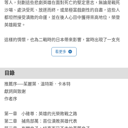
等人，刻劃這些悲劇英雄在面對死亡的堅定意志，無論是戰死
沙場、處決受死、放逐而終，或是極富戲劇性的自盡，這些人
都坦然接受潰敗的命運，並在後人心目中獲得崇高地位，榮登
英雄殿堂。

這樣的情懷，也為二戰時的日本帶來影響，當時出現了一支充
滿傳奇色彩的神風特攻隊，這些壯士即便自知無法撼動戰爭大
看更多
局，卻仍然為了國家大義而從容赴死，莫里斯同樣做了深刻的
心理描繪與分析，並收錄書中，成為第十個主題。

目錄
日本「悲劇英雄」的生命拋物線：

推薦序──茱麗葉．溫特斯．卡本特

「忠心投效於無望的戰鬥、得到最初的成就，

獻詞與致謝

卻遭遇慘烈的失敗，並勇敢而尊貴的死亡。」

作者序

伊文．莫里斯同時也是三島由紀夫的好友，而本書更是被視為
第一章　小碓尊：英雄的光榮敗戰之路

在三島由紀夫切腹後，分析日本自殺與英雄文化脈絡最重要的
第二章　捕鳥部萬：首位潰敗英雄代表

參考著作。莫里斯以細膩筆觸、動人且充滿故事性的敘事，加