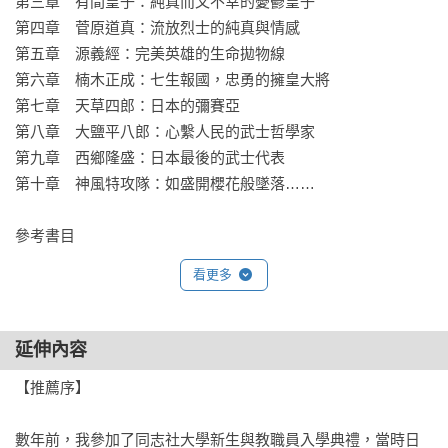
第三章　有間皇子：純真而又不幸的憂鬱皇子

之大量第一手史料、當代文件、詩歌、文學作品等等，並引用
第四章　菅原道真：流放烈士的純真與情感

許多英雄書寫的詩句、日記，描繪還原出十幅日本悲劇英雄的
第五章　源義經：完美英雄的生命拋物線

經典肖像，帶領讀者深入日本民族的內在世界，了解那些長久
第六章　楠木正成：七生報國，忠勇的擁皇大將

以來支持著日本人心靈的重要基石。

第七章　天草四郎：日本的彌賽亞

第八章　大鹽平八郎：心繫人民的武士哲學家

────

第九章　西鄉隆盛：日本最後的武士代表

「那些無法返家的英雄，在澈底的努力之後，得嘗苦果。」

第十章　神風特攻隊：如盛開櫻花般墜落……

「日本武士英雄深知，不管他贏得多少戰鬥、多少勳章，人生
最終必然以悲劇落幕。」

參考書目
「英雄必須為高貴的生命終點做好準備。最終面對命運的那一
刻，將是生命中最重要的篇章。」

看更多
──伊文．莫里斯

延伸內容
【本書特色】	

【推薦序】

1.	以充滿故事性的敘事，帶領讀者快速理解書中人物的故事

2.	參考大量史料、詩歌與信件，立體剖析悲劇英雄的心理與
數年前，我參加了同志社大學新生與教職員入學典禮，當時日
文化脈絡
