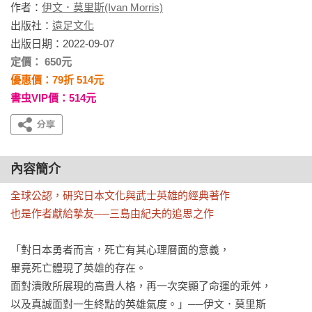
作者：
伊文．莫里斯(Ivan Morris)
出版社：
遠足文化
出版日期：2022-09-07
定價： 650元
優惠價：79折 514元
書虫VIP價：514元
內容簡介
全球公認，研究日本文化與武士英雄的經典著作

也是作者獻給摯友──三島由紀夫的追思之作
「對日本勇者而言，死亡有其心理層面的意義，

畢竟死亡體現了英雄的存在。

面對潰敗所展現的高貴人格，再一次突顯了命運的乖舛，

以及真誠面對一生終點的英雄氣度。」──伊文．莫里斯
