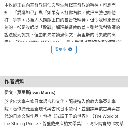
本牧師正在向基督教同仁與學生解釋基督教的精神。可想而
3.	文筆細膩真摯，分析卓有見地，被亞洲文化史學界視為經
知，「愛鄰如己」與「如果有人打你右臉，就把左臉也給他
典之作

打」等等，乃為人人朗朗上口的基督教精神，但令我印象最深
刻的，卻是牧師以「敗戰」解釋基督教教義。雖然我對牧師的
說法感到詫異，但由於先前讀過伊文．莫里斯的《失敗的高
【推薦】	

貴》（The Nobility of Failure）一書，我得以理解牧師的觀點如
►我非常欽佩莫里斯的研究，每一個章節都打開了通往日本的
何與日本精神契合。事實上，對於西方人來說，奮不顧身地加
看更多
深邃渠道。我相信任何讀者都會在閱讀此書的過程中，獲得豐
入崇高而毫無勝算的絕望戰鬥並非人生之道，但是當時滿堂的
厚的日本文化知識。此外，儘管莫里斯的研究深刻踏實，但他
參與者，無不顯露肅穆的神情。我再次很高興地感到自己從此
的筆鋒仍時時保有情感溫度與明晰度。他不時將日本與其他文
書受益良多。

化進行比較，而非將日本視為徹底封閉的奇異系統。本書細節
儘管位於太平洋兩側的日本與美國，文化與傳統大為迥異，但
飽滿、資訊豐富。

作者資料
是各自對英雄人物擁有深刻而強烈的欽慕。博學、文筆流暢、
──羅伯特．傑伊．利夫頓（Robert Jay Lipton），《紐約時
伊文．莫里斯(Ivan Morris)
時而幽默的伊文．莫里斯認為日本偏愛悲劇或「失敗」的英
報》書評

於哈佛大學主修日本語言和文化，隨後進入倫敦大學亞非學
雄，他們因真誠而純潔的目的奉獻生命，並且無法得到成功的
院。著作廣泛涵蓋現代與古代日本題材，並翻譯無數古典與當
冠冕。他講述了十個歷史人物（或說十組，最後一章為二戰時
►莫里斯的研究時間跨距廣大，從四世紀半神話的武尊，到風
代的日本文學作品，包括《光輝王子的世界》（The World of 
期神風特攻隊員的故事），他們都在澈底的努力之後，得嘗苦
格激進而悲愴的神風特攻隊，他研究數位已死而終的英雄人
the Shining Prince，曾獲戴夫庫柏文學獎）、清少納言的《枕草
果。奇妙的是，在西方人的眼光看來，日本英雄的失敗能夠越
物，而這些角色若生在其他國家，必定遭到歷史的遺棄，而在