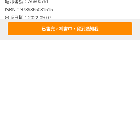
城邦書號：A6800751

腹而死；失敗的保皇烈士將生命獻給皇室，並啟發了後代的神
ISBN：9789865081515

風特攻隊；失敗的基督教革命青年領袖所率領的起義釀成慘烈
出版日期：2022-09-07

的大屠殺，甚至讓基督教幾乎從日本絕跡；浪遊四方的武士哲
譯者：
李靜怡
學家，期望革除社會不公、拯救飢貧百姓，他擁有崇高的理
已售完，補書中，貨到通知我
書系：
大河
想，卻如同三島由紀夫所描述的「以澈底的失敗告終」；失敗
規格：平裝 / 單色 / 544頁 / 14.8cm×21cm                
的反叛武士，因作為叛徒遭到社會鄙棄，卻在死後享有無上榮
耀，並成為明治維新時期的英雄人物；以及，數千名年輕的飛
行員志願以死亡換取榮耀，卻得到完全無望的結果。

相關書籍
莫里斯以第一手的資料、當代文件、詩歌、文學作品，包括詩
同書系
同分類
同出版社
詞、歌舞伎與能劇劇本，說明英雄人物的歷史背景。他的分析
與解釋相當透澈，引人入勝且筆觸敏銳；此書對一般讀者與日
本文化研究者而言同樣有意思。此書的註釋占全書近三分之一
左右，書中並引用許多英雄所書寫的詩句、日記摘錄，讓人得
以窺探英雄內心最深刻的情感與激情。在此，節錄大和武尊在
臨終前所留下的文句：

在大津海角

千年貴族藤原
南海雋傑 坂本龍
德川家康（七到
氏： 紫式部、藤
馬傳
十三部）【限量
直面尾張
