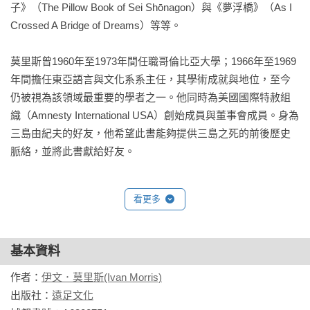
子》（The Pillow Book of Sei Shōnagon）與《夢浮橋》（As I 
澈底越痛苦越好，而與他們相關的傳說更如雨後春筍般湧現，
日本，人們自這些悲劇角色身上，獲得無限的想像。

Crossed A Bridge of Dreams）等等。

許多英雄的傳說都具有神話成分。

──麥可．霍夫曼（Michael Hoffman），《日本時報》書評

當然，在日本傳統中，失敗本身並未帶有任何崇高的意涵。許
莫里斯曾1960年至1973年間任職哥倫比亞大學；1966年至1969
多日本英雄人物是戰士；許多人甚至是頑固的傳統分子或大膽
【推薦人】	

年間擔任東亞語言與文化系系主任，其學術成就與地位，至今
的反叛分子；也有人是無辜的受害者。他們常常相當孤獨、遭
于乃明 前政治大學外語學院院長／教務長

仍被視為該領域最重要的學者之一。他同時為美國國際特赦組
遇背叛，甚至樂於擁抱死亡與命運。他們的生命（或說他們的
工頭堅 旅行長

織（Amnesty International USA）創始成員與董事會成員。身為
死亡）中最特殊的部分，在於其榮譽、正直與精神意志，他們
矢板明夫 日本資深媒體人

三島由紀夫的好友，他希望此書能夠提供三島之死的前後歷史
如此從一而終地步向無可避免的結局。

莫里斯用令人信服的同理心講述每個故事，結合歷史學家的研
究精神與小說家的眼光，察究人格殊異及細節。他起筆於遠古
神話，終至二戰時期的歷史。在莫里斯的筆下，我們認識了浪
看更多
漫的傳奇英雄，他在與惡敵悲慘的相遇後，獨自死在荒郊野
外；我們認識了默默無聞的戰士，為了外來的佛教信仰困鬥、
為了避免受俘選擇自我了斷，最終陪伴他的僅有忠犬；年少而
基本資料
遭誣陷反叛的皇子，死於堂兄弟的絞繩；因罪遭流放的政府官
作者：
伊文．莫里斯(Ivan Morris)
員兼學者孤獨度日，僅有「自九州乘風而來的梅花，前來相伴
出版社：
遠足文化
孤主」；年輕、絕頂聰明的軍事家，成為親兄的人質，獲准切